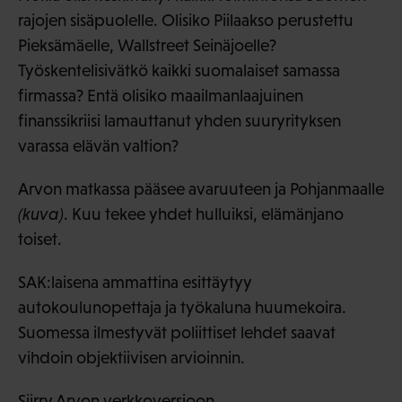
rajojen sisäpuolelle. Olisiko Piilaakso perustettu
Pieksämäelle, Wallstreet Seinäjoelle?
Työskentelisivätkö kaikki suomalaiset samassa
firmassa? Entä olisiko maailmanlaajuinen
finanssikriisi lamauttanut yhden suuryrityksen
varassa elävän valtion?
Arvon matkassa pääsee avaruuteen ja Pohjanmaalle
(kuva)
. Kuu tekee yhdet hulluiksi, elämänjano
toiset.
SAK:laisena ammattina esittäytyy
autokoulunopettaja ja työkaluna huumekoira.
Suomessa ilmestyvät poliittiset lehdet saavat
vihdoin objektiivisen arvioinnin.
Siirry Arvon verkkoversioon.