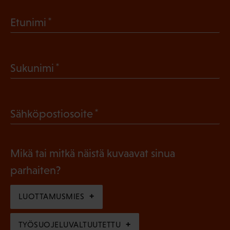
(
Etunimi
P
a
(
Sukunimi
k
P
o
a
l
(
Sähköpostiosoite
k
l
P
o
i
a
l
Mikä tai mitkä näistä kuvaavat sinua
n
k
l
parhaiten?
e
o
i
n
l
LUOTTAMUSMIES
n
)
l
e
TYÖSUOJELUVALTUUTETTU