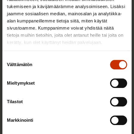
2.6.2026 11:00
tukemiseen ja kävijämäärämme analysoimiseen. Lisäksi
Työmarkkinakeskusjärjestöt: Tuottava ja
jaamme sosiaalisen median, mainosalan ja analytiikka-
hyvinvoiva työelämä on yhteinen asia
alan kumppaneillemme tietoja siitä, miten käytät
sivustoamme. Kumppanimme voivat yhdistää näitä
tietoja muihin tietoihin, joita olet antanut heille tai joita on
kerätty, kun olet käyttänyt heidän palvelujaan.
TERVE JA HYVÄ TYÖELÄMÄ
Suostumuksen
Välttämätön
valinta
Mieltymykset
Tilastot
Markkinointi
22.5.2026 9:00