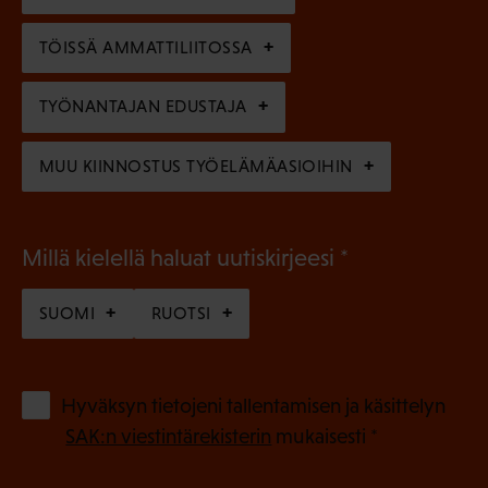
i
n
n
)
TÖISSÄ AMMATTILIITOSSA
e
n
TYÖNANTAJAN EDUSTAJA
)
MUU KIINNOSTUS TYÖELÄMÄASIOIHIN
(
Millä kielellä haluat uutiskirjeesi
P
SUOMI
RUOTSI
a
k
o
(
Hyväksyn tietojeni tallentamisen ja käsittelyn
P
l
SAK:n viestintärekisterin
mukaisesti *
a
l