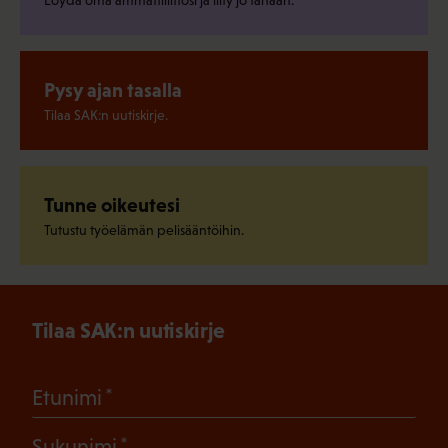
Pysy ajan tasalla
Tilaa SAK:n uutiskirje.
Tunne oikeutesi
Tutustu työelämän pelisääntöihin.
Tilaa SAK:n uutiskirje
(Pakollinen)
Etunimi
(Pakollinen)
Sukunimi