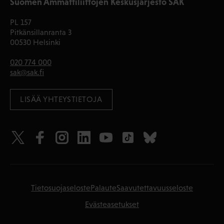
Suomen Ammattiliittojen Keskusjärjestö SAK
PL 157
Pitkänsillanranta 3
00530 Helsinki
020 774 000
sak@sak.fi
LISÄÄ YHTEYSTIETOJA
Tietosuojaseloste
Palaute
Saavutettavuusseloste
Evästeasetukset