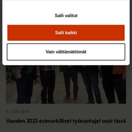
Työaikaisella ruokailulla on väliä – lue vinkit
jaksamista tukevaan terveelliseen syömiseen
Salli valitut
Salli kaikki
TERVE JA HYVÄ TYÖELÄMÄ
Vain välttämättömät
9.2.2026 12:56
Vuoden 2025 esimerkilliset työnantajat ovat tässä