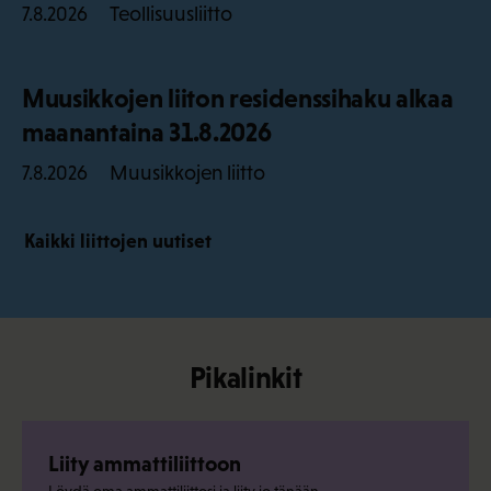
Teollisuusliitto
7.8.2026
Muusikkojen liiton residenssihaku alkaa
maanantaina 31.8.2026
Muusikkojen liitto
7.8.2026
Kaikki liittojen uutiset
Pikalinkit
Liity ammattiliittoon
Löydä oma ammattiliittosi ja liity jo tänään.