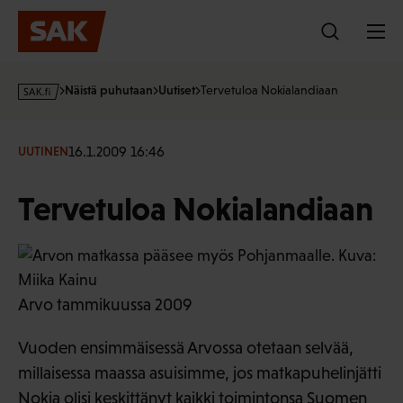
Hyppää
sisältöön
s
Näistä puhutaan
Uutiset
Tervetuloa Nokialandiaan
a
k
·
16.1.2009 16:46
UUTINEN
f
i
Tervetuloa Nokialandiaan
Arvo tammikuussa 2009
Vuoden ensimmäisessä Arvossa otetaan selvää,
millaisessa maassa asuisimme, jos matkapuhelinjätti
Nokia olisi keskittänyt kaikki toimintonsa Suomen