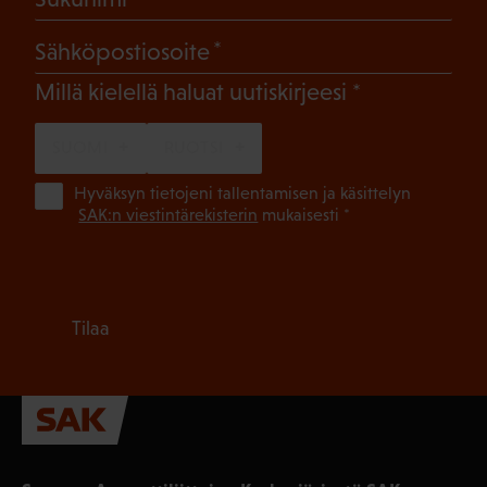
(Pakollinen)
Sähköpostiosoite
(Pakollinen)
Millä kielellä haluat uutiskirjeesi
SUOMI
RUOTSI
(Pa
Hyväksyn tietojeni tallentamisen ja käsittelyn
SAK:n viestintärekisterin
mukaisesti *
Tilaa