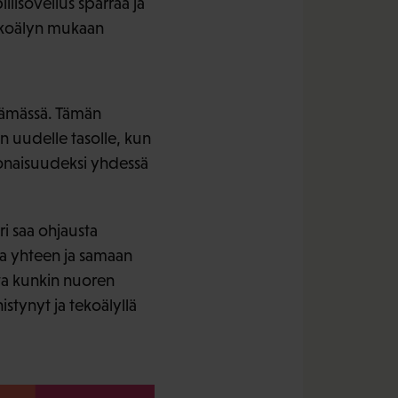
lisovellus sparraa ja
tekoälyn mukaan
lämässä. Tämän
 uudelle tasolle, kun
konaisuudeksi yhdessä
i saa ohjausta
ia yhteen ja samaan
ota kunkin nuoren
stynyt ja tekoälyllä