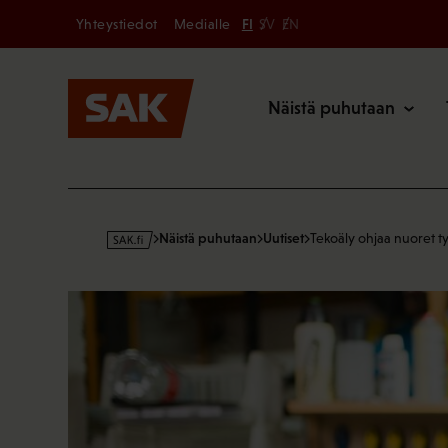
Secondary
Hyppää
Yhteystiedot
Medialle
FI
SV
EN
sisältöön
Päävalikk
Näistä puhutaan
s
Näistä puhutaan
Uutiset
Tekoäly ohjaa nuoret 
a
k
·
f
i