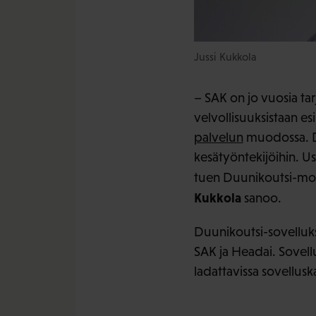
Jussi Kukkola
– SAK on jo vuosia tar
velvollisuuksistaan e
palvelun
muodossa. Du
kesätyöntekijöihin. U
tuen Duunikoutsi-mobi
Kukkola
sanoo.
Duunikoutsi-sovellukse
SAK ja Headai. Sovel
ladattavissa sovellusk