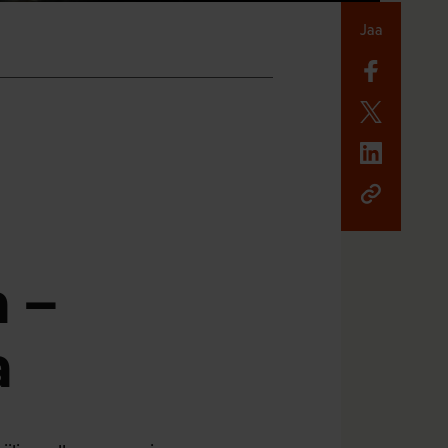
Jaa
a –
a