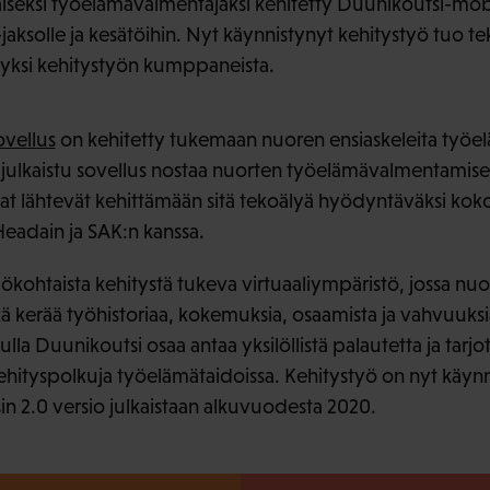
seksi työelämävalmentajaksi kehitetty Duunikoutsi-mobii
jaksolle ja kesätöihin. Nyt käynnistynyt kehitystyö tuo 
 yksi kehitystyön kumppaneista.
ovellus
on kehitetty tukemaan nuoren ensiaskeleita työe
ulkaistu sovellus nostaa nuorten työelämävalmentamisen
kat lähtevät kehittämään sitä tekoälyä hyödyntäväksi ko
adain ja SAK:n kanssa.
kohtaista kehitystä tukeva virtuaaliympäristö, jossa nuor
ä kerää työhistoriaa, kokemuksia, osaamista ja vahvuuks
lla Duunikoutsi osaa antaa yksilöllistä palautetta ja tarj
ehityspolkuja työelämätaidoissa. Kehitystyö on nyt käynni
n 2.0 versio julkaistaan alkuvuodesta 2020.