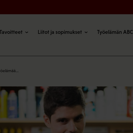
o
Tavoitteet
Liitot ja sopimukset
Työelämän ABC
työelämää…