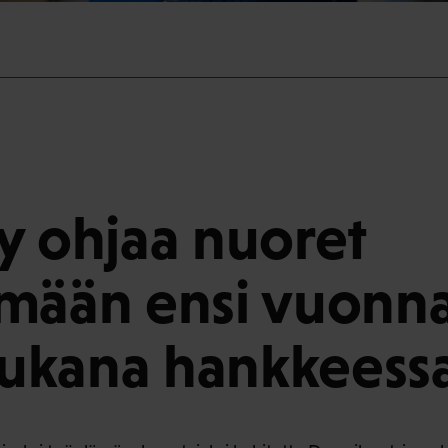
y ohjaa nuoret
mään ensi vuonn
ukana hankkeess