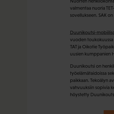
Nuorten henkilökohtai
valmentaa nuoria TET-
sovellukseen. SAK on
Duunikoutsi-mobiilis
vuoden toukokuussa j
TAT ja Oikotie Työpai
uusien kumppanien He
Duunikoutsi on henkilö
työelämätaidoissa sek
paikkaan. Tekoälyn avu
vahvuuksiin sopivia k
höystetty Duunikoutsi