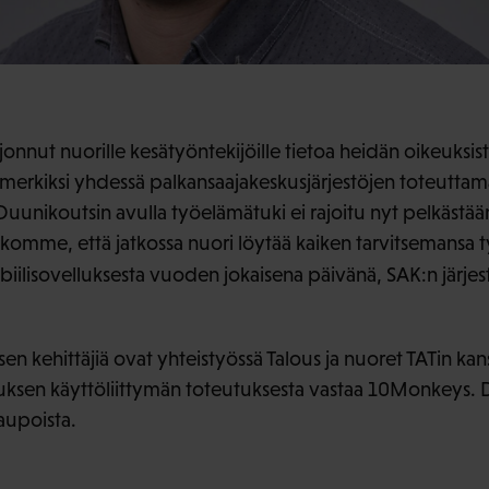
jonnut nuorille kesätyöntekijöille tietoa heidän oikeuksist
simerkiksi yhdessä palkansaajakeskusjärjestöjen toteutta
unikoutsin avulla työelämätuki ei rajoitu nyt pelkästään
skomme, että jatkossa nuori löytää kaiken tarvitsemansa 
ilisovelluksesta vuoden jokaisena päivänä, SAK:n järjes
n kehittäjiä ovat yhteistyössä Talous ja nuoret TATin kan
luksen käyttöliittymän toteutuksesta vastaa 10Monkeys. 
aupoista.