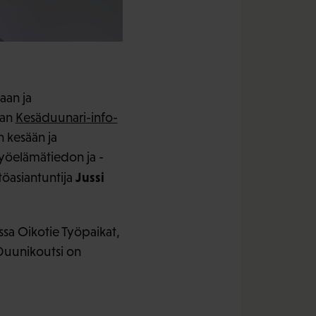
aan ja
man
Kesäduunari-info-
 kesään ja
työelämätiedon ja -
Jussi
töasiantuntija
ssa Oikotie Työpaikat,
Duunikoutsi on