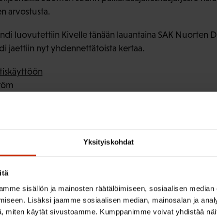
n arvostusta.
di luovutettiin Kivelle tänään lauantaina SAK Nuorten D
 jaettiin nyt yhdennettätoista kertaa.
tiskäyttöön
tröm
Yksityiskohdat
ISTA SISÄLTÖÄ:
ET
itä
mme sisällön ja mainosten räätälöimiseen, sosiaalisen median
iseen. Lisäksi jaamme sosiaalisen median, mainosalan ja analy
, miten käytät sivustoamme. Kumppanimme voivat yhdistää näitä t