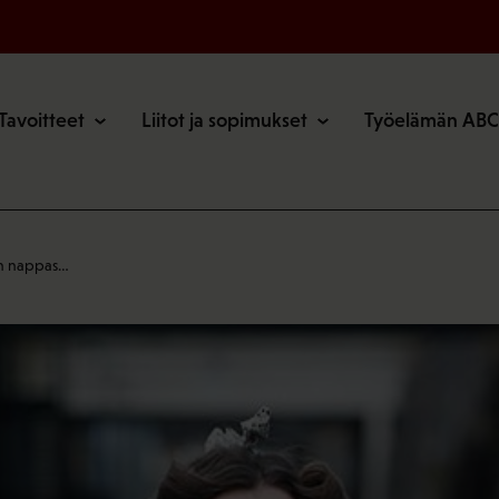
o
Tavoitteet
Liitot ja sopimukset
Työelämän ABC
en nappas…