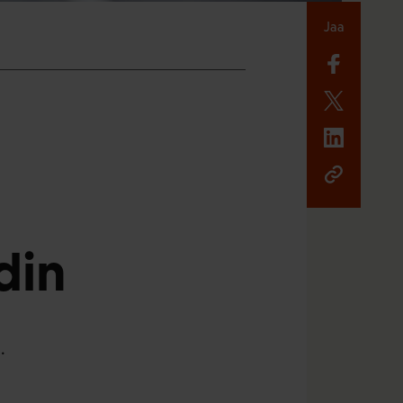
Jaa
din
.