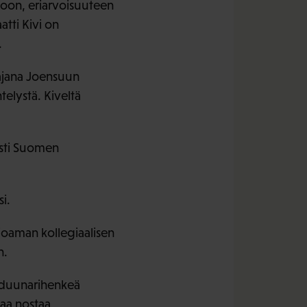
toon, eriarvoisuuteen
tti Kivi on
.
aajana Joensuun
elystä. Kiveltä
esti Suomen
i.
arjoaman kollegiaalisen
n.
e duunarihenkeä
uaa nostaa