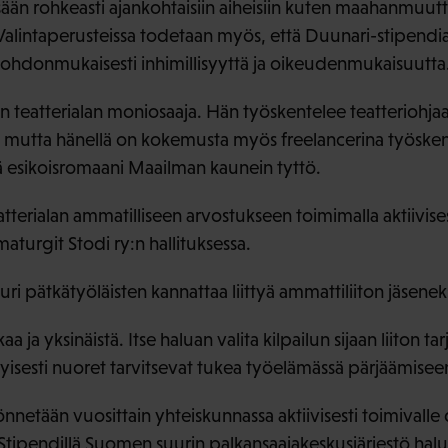
ssään rohkeasti ajankohtaisiin aiheisiin kuten maahanmuut
Valintaperusteissa todetaan myös, että Duunari-stipendiaa
johdonmukaisesti inhimillisyyttä ja oikeudenmukaisuutta
on teatterialan moniosaaja. Hän työskentelee teatteriohj
 mutta hänellä on kokemusta myös freelancerina työskent
nä esikoisromaani Maailman kaunein tyttö.
atterialan ammatilliseen arvostukseen toimimalla aktiivis
maturgit Stodi ry:n hallituksessa.
i pätkätyöläisten kannattaa liittyä ammattiliiton jäseneks
a ja yksinäistä. Itse haluan valita kilpailun sijaan liiton t
tyisesti nuoret tarvitsevat tukea työelämässä pärjäämisee
netään vuosittain yhteiskunnassa aktiivisesti toimivall
. Stipendillä Suomen suurin palkansaajakeskusjärjestö hal