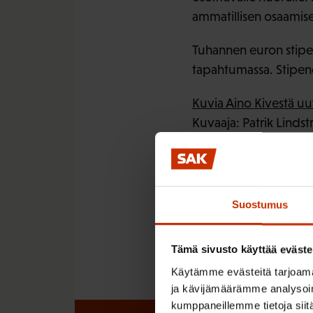
ammatillisen osaamise
Tuhannen euron stipen
tapahtumassa. Stipendi
Kuvia Aino Kivestä uu
Kuvaaja: Patrik Linds
Suostumus
LÖYDÄ LISÄÄ TÄMÄNKALTA
NUORET
TIEDOTTE
Tämä sivusto käyttää eväste
Käytämme evästeitä tarjoama
ja kävijämäärämme analysoim
kumppaneillemme tietoja siitä