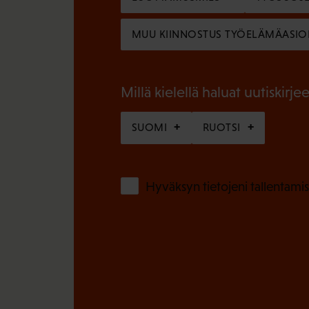
i
l
n
MUU KIINNOSTUS TYÖELÄMÄASIO
l
e
i
n
n
Millä kielellä haluat uutiskirjee
)
e
SUOMI
RUOTSI
n
)
Hyväksyn tietojeni tallentamis