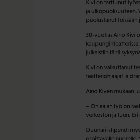
Kivi on tarttunut työ
ja ulkopuolisuuteen. 
puolustanut töissään 
30-vuotias Aino Kivi 
kaupunginteatterissa,
julkaistiin tänä syksy
Kivi on vaikuttanut te
teatteriohjaajat ja dra
Aino Kiven mukaan juur
– Ohjaajan työ on raaka
verkoston ja tuen. Eri
Duunari-stipendi myön
osoittavalle nuorelle