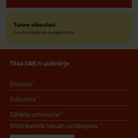
Tunne oikeutesi
Tutustu työelämän pelisääntöihin.
Tilaa SAK:n uutiskirje
(Pakollinen)
Etunimi
(Pakollinen)
Sukunimi
(Pakollinen)
Sähköpostiosoite
(Pakollinen)
Millä kielellä haluat uutiskirjeesi