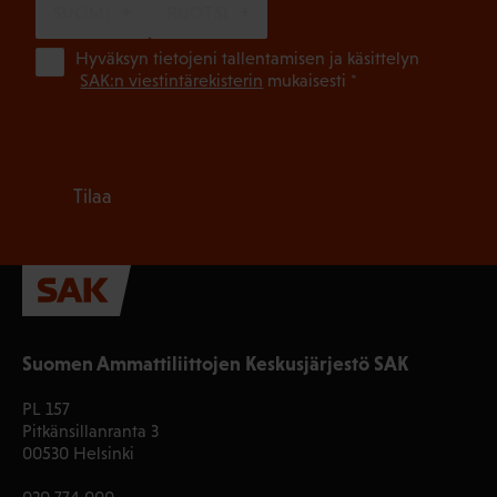
SUOMI
RUOTSI
(Pa
Hyväksyn tietojeni tallentamisen ja käsittelyn
SAK:n viestintärekisterin
mukaisesti *
Tilaa
Suomen Ammattiliittojen Keskusjärjestö SAK
PL 157
Pitkänsillanranta 3
00530 Helsinki