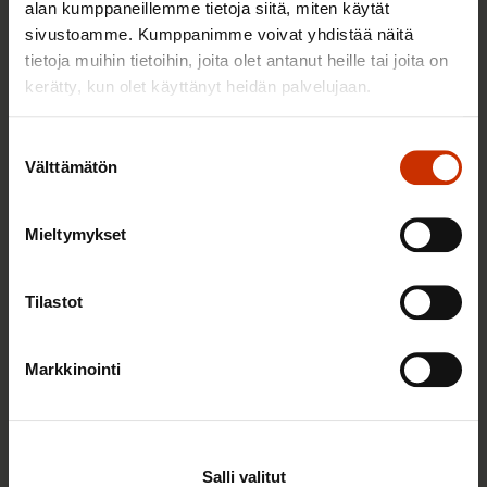
alan kumppaneillemme tietoja siitä, miten käytät
sivustoamme. Kumppanimme voivat yhdistää näitä
tietoja muihin tietoihin, joita olet antanut heille tai joita on
TERVE JA HYVÄ TYÖELÄMÄ
kerätty, kun olet käyttänyt heidän palvelujaan.
Suostumuksen
Välttämätön
valinta
Mieltymykset
Tilastot
9.2.2026 12:56
Markkinointi
Vuoden 2025 esimerkilliset työnantajat ovat tässä
Salli valitut
TERVE JA HYVÄ TYÖELÄMÄ