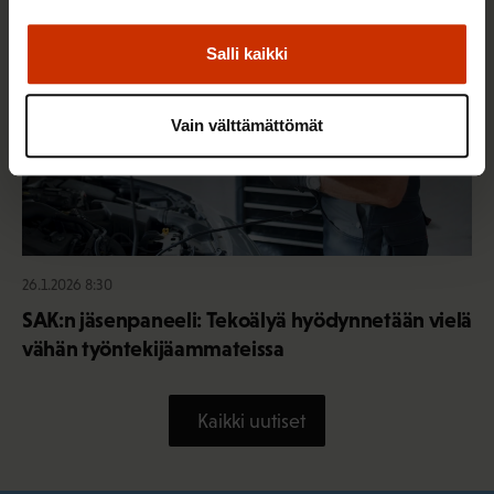
Salli kaikki
Vain välttämättömät
26.1.2026 8:30
SAK:n jäsenpaneeli: Tekoälyä hyödynnetään vielä
vähän työntekijäammateissa
Kaikki uutiset