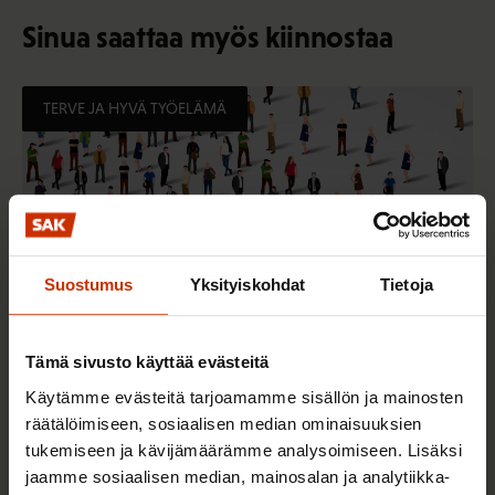
Sinua saattaa myös kiinnostaa
TERVE JA HYVÄ TYÖELÄMÄ
Suostumus
Yksityiskohdat
Tietoja
Tämä sivusto käyttää evästeitä
Käytämme evästeitä tarjoamamme sisällön ja mainosten
2.6.2026 11:00
räätälöimiseen, sosiaalisen median ominaisuuksien
Työmarkkinakeskusjärjestöt: Tuottava ja
tukemiseen ja kävijämäärämme analysoimiseen. Lisäksi
hyvinvoiva työelämä on yhteinen asia
jaamme sosiaalisen median, mainosalan ja analytiikka-