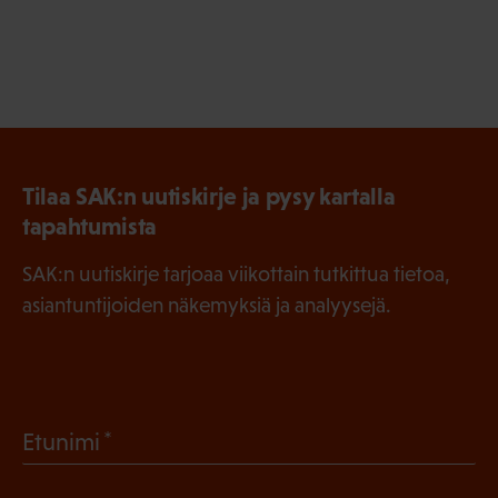
Tilaa SAK:n uutiskirje ja pysy kartalla
tapahtumista
SAK:n uutiskirje tarjoaa viikottain tutkittua tietoa,
asiantuntijoiden näkemyksiä ja analyysejä.
(
Etunimi
P