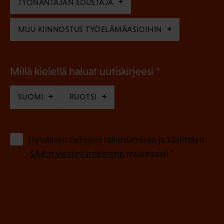
n
TYÖNANTAJAN EDUSTAJA
)
MUU KIINNOSTUS TYÖELÄMÄASIOIHIN
(
Millä kielellä haluat uutiskirjeesi
P
SUOMI
RUOTSI
a
k
o
(
Hyväksyn tietojeni tallentamisen ja käsittelyn
P
l
SAK:n viestintärekisterin
mukaisesti *
a
l
k
i
o
n
l
e
l