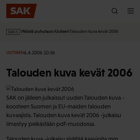
Hyppää
sisältöön
s
Näistä puhutaan
Uutiset
Talouden kuva kevät 2006
a
k
·
6.4.2006 10:36
UUTINEN
f
i
Talouden kuva kevät 2006
SAK on jälleen julkaissut uuden Talouden kuva -
koosteen Suomen ja EU-maiden talouden
kuvaajista. Talouden kuva kevät 2006 -julkaisu
ilmestyy pelkästään pdf-muodossa.
Talouden kuva -julkaisu sisältää kaavioita mm.