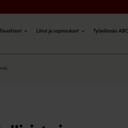
o
Tavoitteet
Liitot ja sopimukset
Työelämän ABC
nnolli…