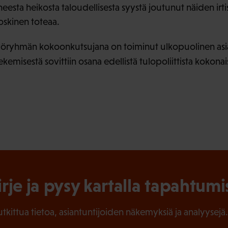
nneesta heikosta taloudellisesta syystä joutunut näiden i
oskinen toteaa.
 työryhmän kokoonkutsujana on toiminut ulkopuolinen asi
ekemisestä sovittiin osana edellistä tulopoliittista kokonai
irje ja pysy kartalla tapahtumi
tutkittua tietoa, asiantuntijoiden näkemyksiä ja analyysejä.