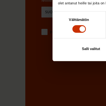
)
olet antanut heille tai joita o
e
SUOMI
RUOTSI
n
Suostumuksen
Välttämätön
valinta
)
Hyväksyn tietojeni tallentamis
Salli valitut