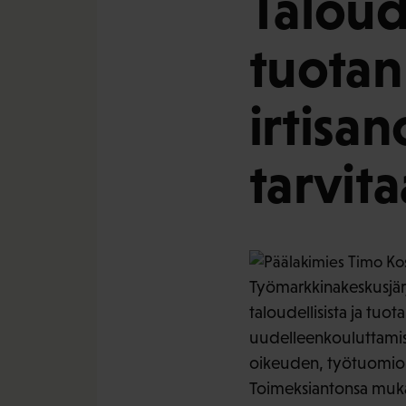
Taloude
tuotann
irtisa
tarvit
Työmarkkinakeskusjärje
taloudellisista ja tuot
uudelleenkouluttamis
oikeuden, työtuomioi
Toimeksiantonsa mukais