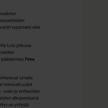
nollisten
keusasteiden
 varsin suppeaksi eikä
ta tulisi jatkossa
tuneiden
Timo
t päälakimies
soittanevat omalta
jat toimivaltuudet
– usein jo entisestään
nösten alkuperäisenä
ritys on yritystä