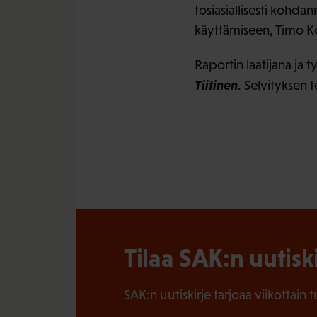
tosiasiallisesti kohda
käyttämiseen, Timo K
Raportin laatijana ja
Tiitinen
. Selvityksen t
Tilaa SAK:n uutisk
SAK:n uutiskirje tarjoaa viikottain 