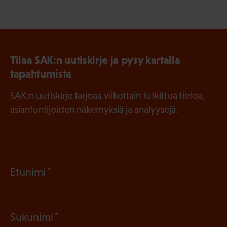
Tilaa SAK:n uutiskirje ja pysy kartalla
tapahtumista
SAK:n uutiskirje tarjoaa viikottain tutkittua tietoa,
asiantuntijoiden näkemyksiä ja analyysejä.
(
Etunimi
P
a
(
Sukunimi
k