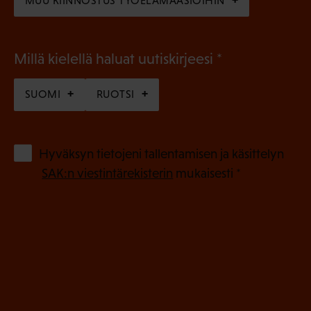
MUU KIINNOSTUS TYÖELÄMÄASIOIHIN
(
Millä kielellä haluat uutiskirjeesi
P
SUOMI
RUOTSI
a
k
o
(
Hyväksyn tietojeni tallentamisen ja käsittelyn
P
l
SAK:n viestintärekisterin
mukaisesti *
a
l
k
i
o
n
l
e
l
i
n
n
)