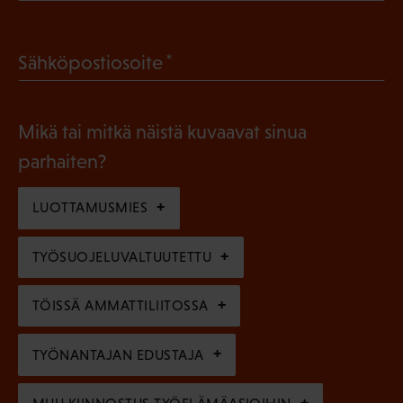
P
o
a
l
(
Sähköpostiosoite
k
l
P
o
i
a
l
Mikä tai mitkä näistä kuvaavat sinua
n
k
l
parhaiten?
e
o
i
n
l
LUOTTAMUSMIES
n
)
l
e
TYÖSUOJELUVALTUUTETTU
i
n
n
)
TÖISSÄ AMMATTILIITOSSA
e
n
TYÖNANTAJAN EDUSTAJA
)