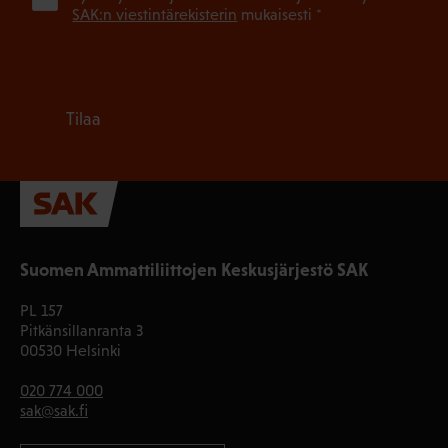
SAK:n viestintärekisterin
mukaisesti *
Tilaa
Suomen Ammattiliittojen Keskusjärjestö SAK
PL 157
Pitkänsillanranta 3
00530 Helsinki
020 774 000
sak@sak.fi