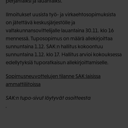
perjantaiksi ja lauantaiksi.
Ilmoitukset uusista työ- ja virkaehtosopimuksista
on jätettävä keskusjärjestölle ja
valtakunnansovittelijalle lauantaina 30.11. klo 16
mennessä. Tuposopimus on määrä allekirjoittaa
sunnuntaina 1.12. SAK:n hallitus kokoontuu
sunnuntaina 1.12. klo 17. Hallitus arvioi kokouksessa
edellytyksiä tuporatkaisun allekirjoittamiselle.
Sopimusneuvottelujen tilanne SAK:laisissa
ammattiliitoissa
SAK:n tupo-sivut löytyvät osoitteesta
.