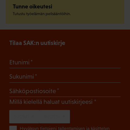
Tunne oikeutesi
Tutustu työelämän pelisääntöihin.
Tilaa SAK:n uutiskirje
(Pakollinen)
Etunimi
(Pakollinen)
Sukunimi
(Pakollinen)
Sähköpostiosoite
(Pakollinen)
Millä kielellä haluat uutiskirjeesi
SUOMI
RUOTSI
(Pa
Hyväksyn tietojeni tallentamisen ja käsittelyn