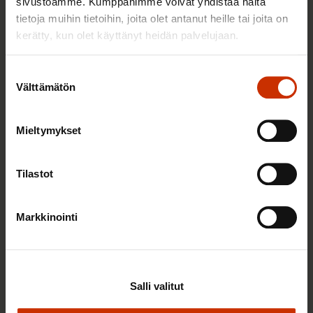
sivustoamme. Kumppanimme voivat yhdistää näitä
tietoja muihin tietoihin, joita olet antanut heille tai joita on
TERVE JA HYVÄ TYÖELÄMÄ
kerätty, kun olet käyttänyt heidän palvelujaan.
Suostumuksen
Välttämätön
valinta
Mieltymykset
Tilastot
2.6.2026 11:00
Markkinointi
Työmarkkinakeskusjärjestöt: Tuottava ja
hyvinvoiva työelämä on yhteinen asia
Salli valitut
TERVE JA HYVÄ TYÖELÄMÄ