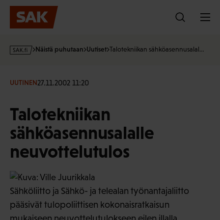
Hyppää
sisältöön
s
Näistä puhutaan
Uutiset
Talotekniikan sähköasennusalal…
a
k
·
27.11.2002 11:20
UUTINEN
f
i
Talotekniikan
sähköasennusalalle
neuvottelutulos
Sähköliitto ja Sähkö- ja telealan työnantajaliitto
pääsivät tulopoliittisen kokonaisratkaisun
mukaiseen neuvottelutulokseen eilen illalla.