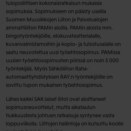
tulopoliittisen kokonaisratkaisun mukaisia
sopimuksia. Sopimukseen on päästy useilla
Suomen Muusikkojen Liiton ja Palvelualojen
ammattiliiton PAMin aloilla. PAMin aloista mm.
bingotyöntekijöille, elokuvateatterialalle,
kuvanvalmistamoihin ja kopio- ja tulostusalalle on
saatu neuvoteltua uusi työehtosopimus. PAMissa
uusien työehtosopimusten piirissä on noin 5 000
työntekijää. Myös Sähköliiton Raha-
automaattiyhdistyksen RAY:n työntekijöille on
sovittu tupon mukainen työehtosopimus.
Lähes kaikki SAK:laiset liitot ovat aloittaneet
sopimusneuvottelut, mutta aikataulun
tiukkuudesta johtuen ratkaisuja syntynee vasta
loppuviikolla. Liittojen hallintoja on kutsuttu koolle