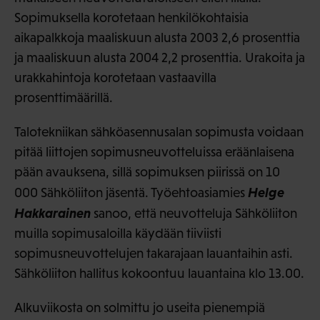
Sopimuksella korotetaan henkilökohtaisia
aikapalkkoja maaliskuun alusta 2003 2,6 prosenttia
ja maaliskuun alusta 2004 2,2 prosenttia. Urakoita ja
urakkahintoja korotetaan vastaavilla
prosenttimäärillä.
Talotekniikan sähköasennusalan sopimusta voidaan
pitää liittojen sopimusneuvotteluissa eräänlaisena
pään avauksena, sillä sopimuksen piirissä on 10
Helge
000 Sähköliiton jäsentä. Työehtoasiamies
Hakkarainen
sanoo, että neuvotteluja Sähköliiton
muilla sopimusaloilla käydään tiiviisti
sopimusneuvottelujen takarajaan lauantaihin asti.
Sähköliiton hallitus kokoontuu lauantaina klo 13.00.
Alkuviikosta on solmittu jo useita pienempiä