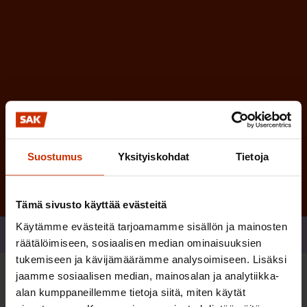
e
n
)
Tilaa
Suostumus
Yksityiskohdat
Tietoja
Tämä sivusto käyttää evästeitä
Käytämme evästeitä tarjoamamme sisällön ja mainosten
Jaa
räätälöimiseen, sosiaalisen median ominaisuuksien
tukemiseen ja kävijämäärämme analysoimiseen. Lisäksi
jaamme sosiaalisen median, mainosalan ja analytiikka-
Sinua saattaa myös kiinnostaa
alan kumppaneillemme tietoja siitä, miten käytät