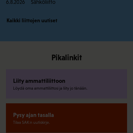
Sähköliitto
6.8.2026
Kaikki liittojen uutiset
Pikalinkit
Liity ammattiliittoon
Löydä oma ammattiliittosi ja liity jo tänään.
Pysy ajan tasalla
Tilaa SAK:n uutiskirje.