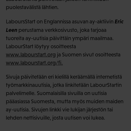
puolestavälistä lähtien.
Eric
LaboursStart on Englannissa asuvan ay-aktiivin
Leen
perustama verkkosivusto, joka tarjoaa
tuoreita ay-uutisia päivittäin ympäri maailmaa.
LabourStart löytyy osoitteesta
www.labourstart.org
ja Suomen sivut osoitteesta
www.labourstart.org/fi.
Sivuja päivitetään eri kielillä keräämällä internetistä
työmarkkinauutisia, jotka linkitetään LabourStartin
palvelimelle. Suomalaisilla sivuilla on uutisia
pääasiassa Suomesta, mutta myös muiden maiden
ay-uutisia. Sivujen linkki vie lukijan järjestön tai
lehden nettisivuille, josta uutisen voi lukea.