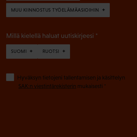
)
MUU KIINNOSTUS TYÖELÄMÄASIOIHIN
(
Millä kielellä haluat uutiskirjeesi
P
SUOMI
RUOTSI
a
k
o
(
Hyväksyn tietojeni tallentamisen ja käsittelyn
P
l
SAK:n viestintärekisterin
mukaisesti *
a
l
k
i
o
n
l
e
l
i
n