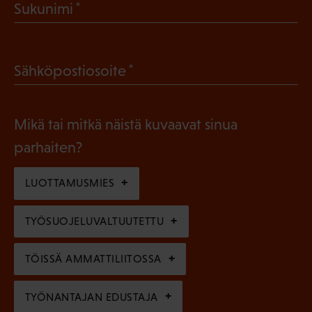
(
Sukunimi
k
P
o
a
l
(
Sähköpostiosoite
k
l
P
o
i
a
l
Mikä tai mitkä näistä kuvaavat sinua
n
k
l
parhaiten?
e
o
i
n
l
LUOTTAMUSMIES
n
)
l
e
TYÖSUOJELUVALTUUTETTU
i
n
n
)
TÖISSÄ AMMATTILIITOSSA
e
n
TYÖNANTAJAN EDUSTAJA