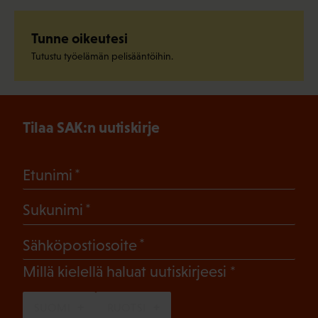
Tunne oikeutesi
Tutustu työelämän pelisääntöihin.
Tilaa SAK:n uutiskirje
(Pakollinen)
Etunimi
(Pakollinen)
Sukunimi
(Pakollinen)
Sähköpostiosoite
(Pakollinen)
Millä kielellä haluat uutiskirjeesi
SUOMI
RUOTSI