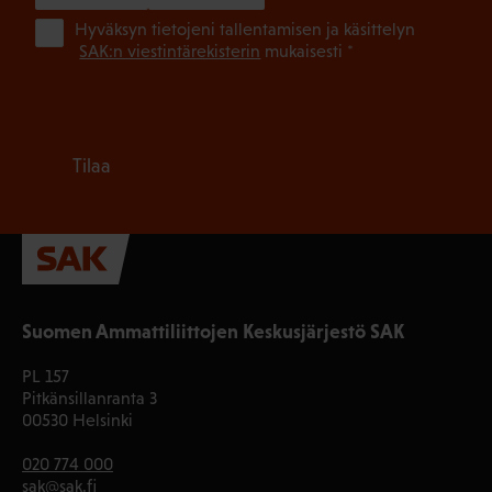
(Pa
Hyväksyn tietojeni tallentamisen ja käsittelyn
SAK:n viestintärekisterin
mukaisesti *
Tilaa
Suomen Ammattiliittojen Keskusjärjestö SAK
PL 157
Pitkänsillanranta 3
00530 Helsinki
020 774 000
sak@sak.fi