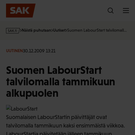
Hyppää
sisältöön
s
Näistä puhutaan
Uutiset
Suomen LabourStart talvilomall…
a
k
·
30.12.2009 13:21
UUTINEN
f
i
Suomen LabourStart
talvilomalla tammikuun
alkupuolen
Suomalaisen LabourStartin päivittäjät ovat
talvilomalla tammikuun kaksi ensimmäistä viikkoa.
LabourStartia päivitetään jälleen tammikuun