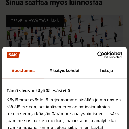
Sinua saattaa myös kiinnostaa
TERVE JA HYVÄ TYÖELÄMÄ
Suostumus
Yksityiskohdat
Tietoja
Tämä sivusto käyttää evästeitä
2.6.2026 11:00
Käytämme evästeitä tarjoamamme sisällön ja mainosten
Työmarkkinakeskusjärjestöt: Tuottava ja
räätälöimiseen, sosiaalisen median ominaisuuksien
hyvinvoiva työelämä on yhteinen asia
tukemiseen ja kävijämäärämme analysoimiseen. Lisäksi
jaamme sosiaalisen median, mainosalan ja analytiikka-
alan kumppaneillemme tietoja siitä, miten käytät