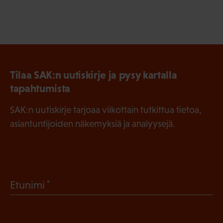
Tilaa SAK:n uutiskirje ja pysy kartalla
tapahtumista
SAK:n uutiskirje tarjoaa viikottain tutkittua tietoa,
asiantuntijoiden näkemyksiä ja analyysejä.
(
Etunimi
P
a