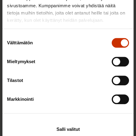
sivustoamme. Kumppanimme voivat yhdistää näitä
TERVE JA HYVÄ TYÖELÄMÄ
tietoja muihin tietoihin, joita olet antanut heille tai joita on
kerätty, kun olet käyttänyt heidän palvelujaan.
Suostumuksen
Välttämätön
valinta
Mieltymykset
Tilastot
22.5.2026 9:00
Markkinointi
Työaikaisella ruokailulla on väliä – lue vinkit
jaksamista tukevaan terveelliseen syömiseen
Salli valitut
TERVE JA HYVÄ TYÖELÄMÄ