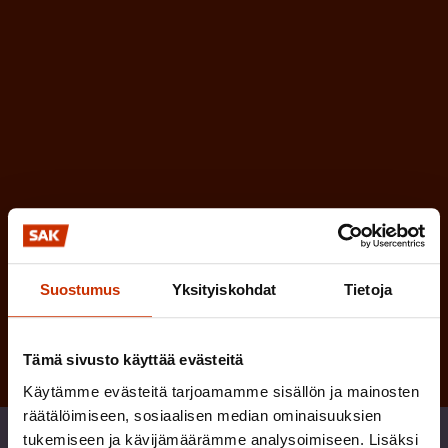
e
l
i
n
n
)
e
n
)
Tilaa
Suostumus
Yksityiskohdat
Tietoja
Tämä sivusto käyttää evästeitä
Käytämme evästeitä tarjoamamme sisällön ja mainosten
räätälöimiseen, sosiaalisen median ominaisuuksien
Jaa
tukemiseen ja kävijämäärämme analysoimiseen. Lisäksi