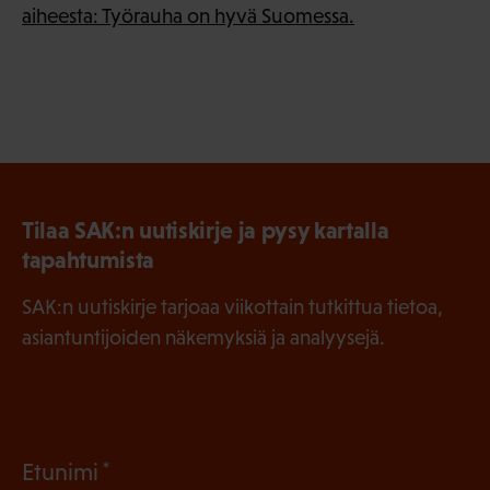
aiheesta: Työrauha on hyvä Suomessa.
Tilaa SAK:n uutiskirje ja pysy kartalla
tapahtumista
SAK:n uutiskirje tarjoaa viikottain tutkittua tietoa,
asiantuntijoiden näkemyksiä ja analyysejä.
(
Etunimi