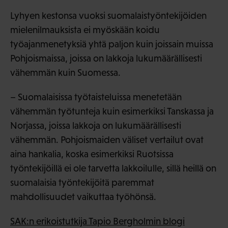
Lyhyen kestonsa vuoksi suomalaistyöntekijöiden
mielenilmauksista ei myöskään koidu
työajanmenetyksiä yhtä paljon kuin joissain muissa
Pohjoismaissa, joissa on lakkoja lukumäärällisesti
vähemmän kuin Suomessa.
– Suomalaisissa työtaisteluissa menetetään
vähemmän työtunteja kuin esimerkiksi Tanskassa ja
Norjassa, joissa lakkoja on lukumäärällisesti
vähemmän. Pohjoismaiden väliset vertailut ovat
aina hankalia, koska esimerkiksi Ruotsissa
työntekijöillä ei ole tarvetta lakkoilulle, sillä heillä on
suomalaisia työntekijöitä paremmat
mahdollisuudet vaikuttaa työhönsä.
SAK:n erikoistutkija Tapio Bergholmin blogi