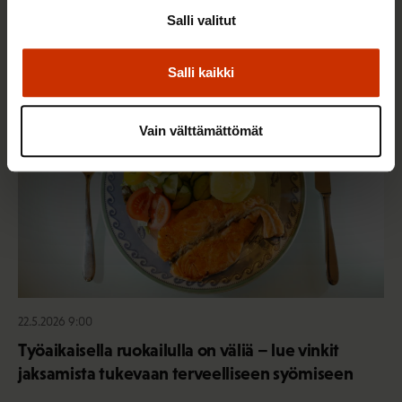
hyvinvoiva työelämä on yhteinen asia
Salli valitut
Salli kaikki
TERVE JA HYVÄ TYÖELÄMÄ
Vain välttämättömät
22.5.2026 9:00
Työaikaisella ruokailulla on väliä – lue vinkit
jaksamista tukevaan terveelliseen syömiseen