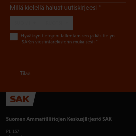
(Pakollinen)
Millä kielellä haluat uutiskirjeesi
SUOMI
RUOTSI
(Pa
Hyväksyn tietojeni tallentamisen ja käsittelyn
SAK:n viestintärekisterin
mukaisesti *
Tilaa
Suomen Ammattiliittojen Keskusjärjestö SAK
PL 157