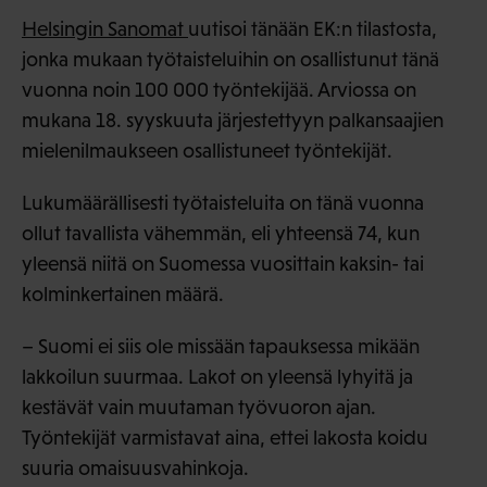
Helsingin Sanomat
uutisoi tänään EK:n tilastosta,
jonka mukaan työtaisteluihin on osallistunut tänä
vuonna noin 100 000 työntekijää. Arviossa on
mukana 18. syyskuuta järjestettyyn palkansaajien
mielenilmaukseen osallistuneet työntekijät.
Lukumäärällisesti työtaisteluita on tänä vuonna
ollut tavallista vähemmän, eli yhteensä 74, kun
yleensä niitä on Suomessa vuosittain kaksin- tai
kolminkertainen määrä.
– Suomi ei siis ole missään tapauksessa mikään
lakkoilun suurmaa. Lakot on yleensä lyhyitä ja
kestävät vain muutaman työvuoron ajan.
Työntekijät varmistavat aina, ettei lakosta koidu
suuria omaisuusvahinkoja.