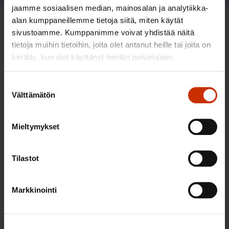
jaamme sosiaalisen median, mainosalan ja analytiikka-
alan kumppaneillemme tietoja siitä, miten käytät
Sinua saattaa myös kiinnostaa
sivustoamme. Kumppanimme voivat yhdistää näitä
tietoja muihin tietoihin, joita olet antanut heille tai joita on
kerätty, kun olet käyttänyt heidän palvelujaan.
TERVE JA HYVÄ TYÖELÄMÄ
Suostumuksen
Välttämätön
valinta
Mieltymykset
Tilastot
Markkinointi
2.6.2026 11:00
Työmarkkinakeskusjärjestöt: Tuottava ja