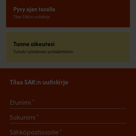
Pysy ajan tasalla
Tilaa SAK:n uutiskirje.
Tunne oikeutesi
Tutustu työelämän pelisääntöihin.
Tilaa SAK:n uutiskirje
(Pakollinen)
Etunimi
(Pakollinen)
Sukunimi
(Pakollinen)
Sähköpostiosoite