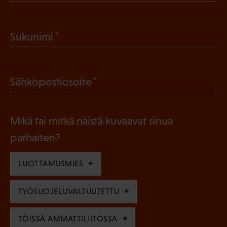
P
a
(
Sukunimi
k
P
o
a
l
(
Sähköpostiosoite
k
l
P
o
i
a
l
Mikä tai mitkä näistä kuvaavat sinua
n
k
l
parhaiten?
e
o
i
n
l
LUOTTAMUSMIES
n
)
l
e
TYÖSUOJELUVALTUUTETTU
i
n
n
)
TÖISSÄ AMMATTILIITOSSA