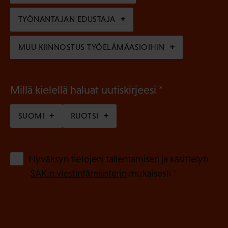
e
n
TYÖNANTAJAN EDUSTAJA
)
MUU KIINNOSTUS TYÖELÄMÄASIOIHIN
(
Millä kielellä haluat uutiskirjeesi
P
SUOMI
RUOTSI
a
k
o
(
Hyväksyn tietojeni tallentamisen ja käsittelyn
P
l
SAK:n viestintärekisterin
mukaisesti *
a
l
k
i
o
n
l