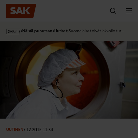
Hyppää
sisältöön
s
Näistä puhutaan
Uutiset
Suomalaiset eivät lakkoile tur…
a
k
·
f
i
7.12.2015 11:34
UUTINEN