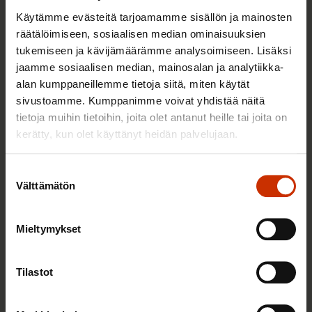
Käytämme evästeitä tarjoamamme sisällön ja mainosten
räätälöimiseen, sosiaalisen median ominaisuuksien
tukemiseen ja kävijämäärämme analysoimiseen. Lisäksi
jaamme sosiaalisen median, mainosalan ja analytiikka-
alan kumppaneillemme tietoja siitä, miten käytät
2.6.2026 11:00
sivustoamme. Kumppanimme voivat yhdistää näitä
tietoja muihin tietoihin, joita olet antanut heille tai joita on
Työmarkkinakeskusjärjestöt: Tuottava ja
kerätty, kun olet käyttänyt heidän palvelujaan.
hyvinvoiva työelämä on yhteinen asia
Suostumuksen
Välttämätön
valinta
TERVE JA HYVÄ TYÖELÄMÄ
Mieltymykset
Tilastot