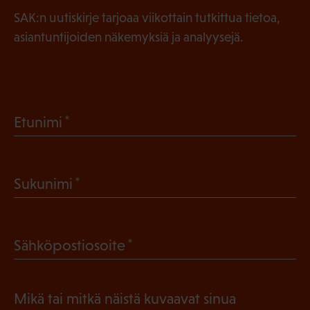
SAK:n uutiskirje tarjoaa viikottain tutkittua tietoa,
asiantuntijoiden näkemyksiä ja analyysejä.
(
Etunimi
P
a
(
Sukunimi
k
P
o
a
l
(
Sähköpostiosoite
k
l
P
o
i
a
l
Mikä tai mitkä näistä kuvaavat sinua
n