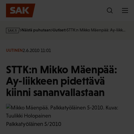
Hyppää
sisältöön
s
Näistä puhutaan
Uutiset
STTK:n Mikko Mäenpää: Ay-liikk…
a
k
·
2.6.2010 11:01
UUTINEN
f
i
STTK:n Mikko Mäenpää:
Ay-liikkeen pidettävä
kiinni sananvallastaan
Palkkatyöläinen 5/2010