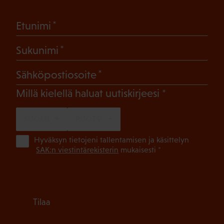
(Pakollinen)
Etunimi
(Pakollinen)
Sukunimi
(Pakollinen)
Sähköpostiosoite
(Pakollinen)
Millä kielellä haluat uutiskirjeesi
SUOMI
RUOTSI
(Pa
Hyväksyn tietojeni tallentamisen ja käsittelyn
SAK:n viestintärekisterin
mukaisesti *
Tilaa