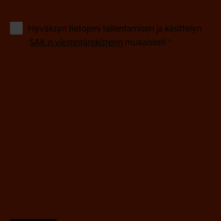
k
o
(
Hyväksyn tietojeni tallentamisen ja käsittelyn
P
l
SAK:n viestintärekisterin
mukaisesti *
a
l
k
i
o
n
l
e
l
i
n
n
)
e
n
)