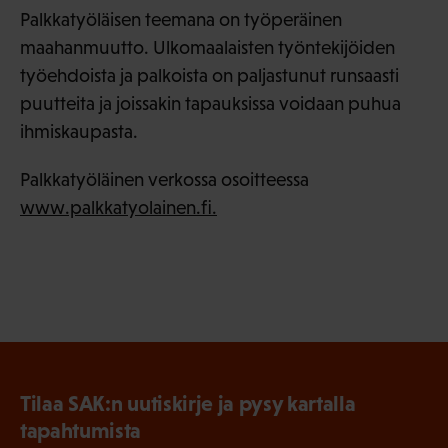
Palkkatyöläisen teemana on työperäinen
maahanmuutto. Ulkomaalaisten työntekijöiden
työehdoista ja palkoista on paljastunut runsaasti
puutteita ja joissakin tapauksissa voidaan puhua
ihmiskaupasta.
Palkkatyöläinen verkossa osoitteessa
www.palkkatyolainen.fi.
Tilaa SAK:n uutiskirje ja pysy kartalla
tapahtumista