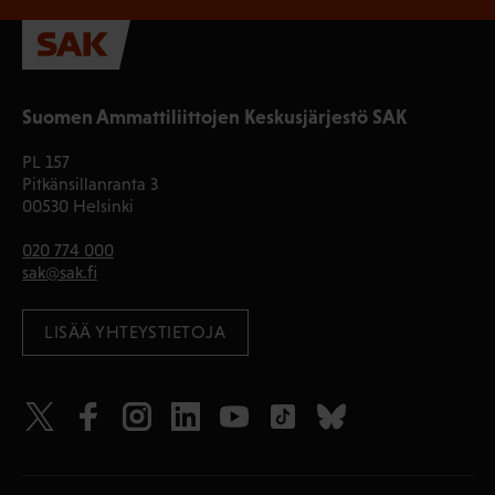
Suomen Ammattiliittojen Keskusjärjestö SAK
PL 157
Pitkänsillanranta 3
00530 Helsinki
020 774 000
sak@sak.fi
LISÄÄ YHTEYSTIETOJA