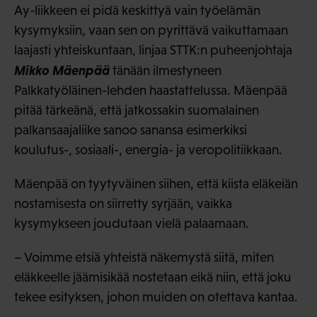
Ay-liikkeen ei pidä keskittyä vain työelämän
kysymyksiin, vaan sen on pyrittävä vaikuttamaan
laajasti yhteiskuntaan, linjaa STTK:n puheenjohtaja
Mikko Mäenpää
tänään ilmestyneen
Palkkatyöläinen-lehden haastattelussa. Mäenpää
pitää tärkeänä, että jatkossakin suomalainen
palkansaajaliike sanoo sanansa esimerkiksi
koulutus-, sosiaali-, energia- ja veropolitiikkaan.
Mäenpää on tyytyväinen siihen, että kiista eläkeiän
nostamisesta on siirretty syrjään, vaikka
kysymykseen joudutaan vielä palaamaan.
– Voimme etsiä yhteistä näkemystä siitä, miten
eläkkeelle jäämisikää nostetaan eikä niin, että joku
tekee esityksen, johon muiden on otettava kantaa.