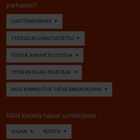
k
l
parhaiten?
e
o
i
n
l
LUOTTAMUSMIES
n
)
l
e
TYÖSUOJELUVALTUUTETTU
i
n
n
)
TÖISSÄ AMMATTILIITOSSA
e
n
TYÖNANTAJAN EDUSTAJA
)
MUU KIINNOSTUS TYÖELÄMÄASIOIHIN
(
Millä kielellä haluat uutiskirjeesi
P
SUOMI
RUOTSI
a