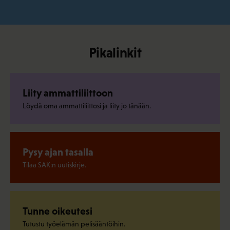
Pikalinkit
Liity ammattiliittoon
Löydä oma ammattiliittosi ja liity jo tänään.
Pysy ajan tasalla
Tilaa SAK:n uutiskirje.
Tunne oikeutesi
Tutustu työelämän pelisääntöihin.