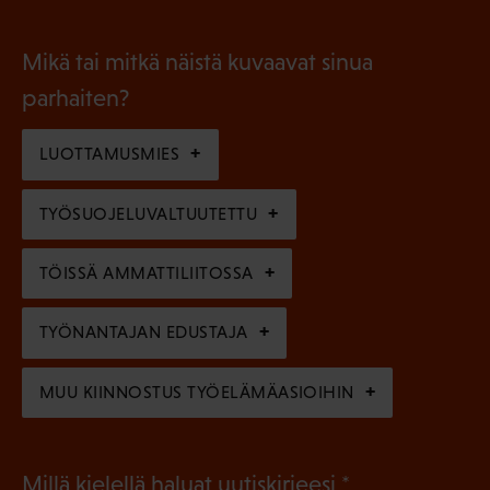
P
o
i
a
l
Mikä tai mitkä näistä kuvaavat sinua
n
k
l
parhaiten?
e
o
i
n
l
LUOTTAMUSMIES
n
)
l
e
TYÖSUOJELUVALTUUTETTU
i
n
n
)
TÖISSÄ AMMATTILIITOSSA
e
n
TYÖNANTAJAN EDUSTAJA
)
MUU KIINNOSTUS TYÖELÄMÄASIOIHIN
(
Millä kielellä haluat uutiskirjeesi