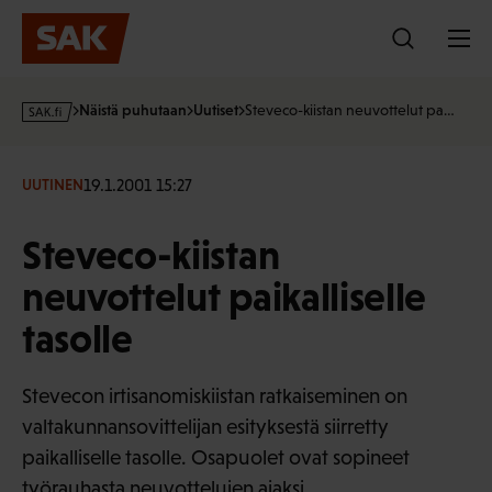
Hyppää
sisältöön
s
Näistä puhutaan
Uutiset
Steveco-kiistan neuvottelut pa…
a
k
·
19.1.2001 15:27
UUTINEN
f
i
Steveco-kiistan
neuvottelut paikalliselle
tasolle
Stevecon irtisanomiskiistan ratkaiseminen on
valtakunnansovittelijan esityksestä siirretty
paikalliselle tasolle. Osapuolet ovat sopineet
työrauhasta neuvottelujen ajaksi.