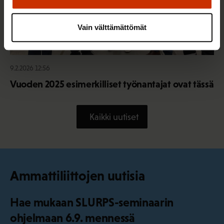
Vain välttämättömät
9.2.2026 12:56
Vuoden 2025 esimerkilliset työnantajat ovat tässä
Kaikki uutiset
Ammattiliittojen uutisia
Hae mukaan SLURPS-seminaarin
ohjelmaan 6.9. mennessä