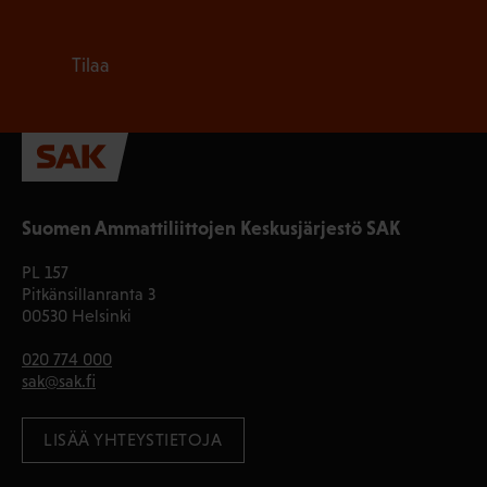
Tilaa
Suomen Ammattiliittojen Keskusjärjestö SAK
PL 157
Pitkänsillanranta 3
00530 Helsinki
020 774 000
sak@sak.fi
LISÄÄ YHTEYSTIETOJA