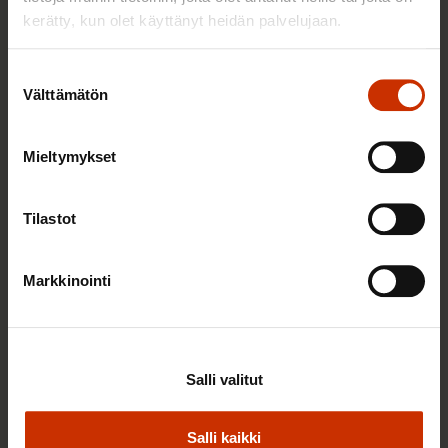
kerätty, kun olet käyttänyt heidän palvelujaan.
Suostumuksen
Välttämätön
valinta
Mieltymykset
22.5.2026 9:00
Työaikaisella ruokailulla on väliä – lue vinkit
Tilastot
jaksamista tukevaan terveelliseen syömiseen
Markkinointi
TERVE JA HYVÄ TYÖELÄMÄ
Salli valitut
Salli kaikki