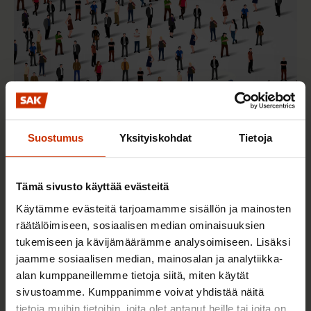
Suostumus
Yksityiskohdat
Tietoja
2.6.2026 11:00
Työmarkkinakeskusjärjestöt: Tuottava ja
Tämä sivusto käyttää evästeitä
hyvinvoiva työelämä on yhteinen asia
Käytämme evästeitä tarjoamamme sisällön ja mainosten
räätälöimiseen, sosiaalisen median ominaisuuksien
tukemiseen ja kävijämäärämme analysoimiseen. Lisäksi
TERVE JA HYVÄ TYÖELÄMÄ
jaamme sosiaalisen median, mainosalan ja analytiikka-
alan kumppaneillemme tietoja siitä, miten käytät
sivustoamme. Kumppanimme voivat yhdistää näitä
tietoja muihin tietoihin, joita olet antanut heille tai joita on