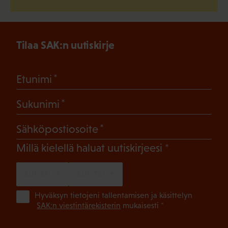
Tilaa SAK:n uutiskirje
(Pakollinen)
Etunimi
(Pakollinen)
Sukunimi
(Pakollinen)
Sähköpostiosoite
(Pakollinen)
Millä kielellä haluat uutiskirjeesi
SUOMI
RUOTSI
(Pa
Hyväksyn tietojeni tallentamisen ja käsittelyn
SAK:n viestintärekisterin
mukaisesti *