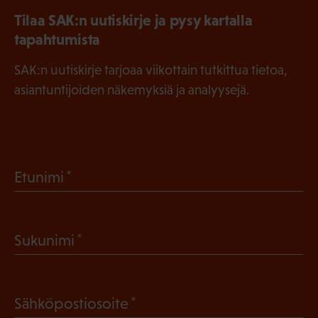
Tilaa SAK:n uutiskirje ja pysy kartalla
tapahtumista
SAK:n uutiskirje tarjoaa viikottain tutkittua tietoa,
asiantuntijoiden näkemyksiä ja analyysejä.
(
Etunimi
P
a
(
Sukunimi
k
P
o
a
l
(
Sähköpostiosoite
k
l