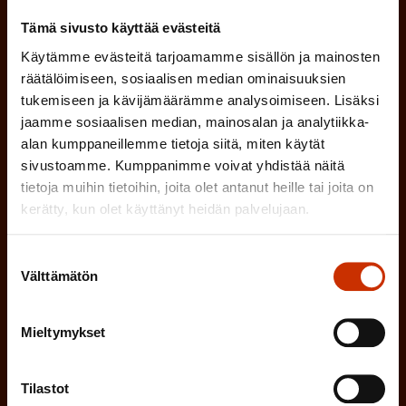
P
Tämä sivusto käyttää evästeitä
SUOMI
RUOTSI
a
Käytämme evästeitä tarjoamamme sisällön ja mainosten
räätälöimiseen, sosiaalisen median ominaisuuksien
k
tukemiseen ja kävijämäärämme analysoimiseen. Lisäksi
o
(
Hyväksyn tietojeni tallentamisen ja käsittelyn
jaamme sosiaalisen median, mainosalan ja analytiikka-
P
l
alan kumppaneillemme tietoja siitä, miten käytät
SAK:n viestintärekisterin
mukaisesti *
a
sivustoamme. Kumppanimme voivat yhdistää näitä
l
tietoja muihin tietoihin, joita olet antanut heille tai joita on
k
i
kerätty, kun olet käyttänyt heidän palvelujaan.
o
n
l
Suostumuksen
e
l
Välttämätön
valinta
i
n
n
)
Mieltymykset
e
n
)
Tilastot