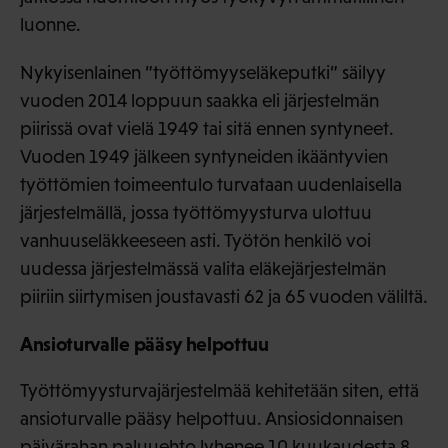
luonne.
Nykyisenlainen ”työttömyyseläkeputki” säilyy
vuoden 2014 loppuun saakka eli järjestelmän
piirissä ovat vielä 1949 tai sitä ennen syntyneet.
Vuoden 1949 jälkeen syntyneiden ikääntyvien
työttömien toimeentulo turvataan uudenlaisella
järjestelmällä, jossa työttömyysturva ulottuu
vanhuuseläkkeeseen asti. Työtön henkilö voi
uudessa järjestelmässä valita eläkejärjestelmän
piiriin siirtymisen joustavasti 62 ja 65 vuoden väliltä.
Ansioturvalle pääsy helpottuu
Työttömyysturvajärjestelmää kehitetään siten, että
ansioturvalle pääsy helpottuu. Ansiosidonnaisen
päivärahan paluuehto lyhenee 10 kuukaudesta 8