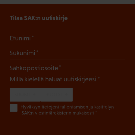
Tilaa SAK:n uutiskirje
(Pakollinen)
Etunimi
(Pakollinen)
Sukunimi
(Pakollinen)
Sähköpostiosoite
(Pakollinen)
Millä kielellä haluat uutiskirjeesi
SUOMI
RUOTSI
(Pa
Hyväksyn tietojeni tallentamisen ja käsittelyn
SAK:n viestintärekisterin
mukaisesti *