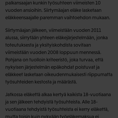
palkansaajan kunkin työsuhteen viimeisten 10
vuoden ansioihin. Siirtymäajan eläke lasketaan
eläkkeensaajalle paremman vaihtoehdon mukaan.
Siirtymäajan jälkeen, viimeistään vuoden 2011
alussa, siirrytään yhteen eläkejärjestelmään, jonka
toteutuksesta ja yksityiskohdista sovitaan
viimeistään vuoden 2008 loppuun mennessä.
Pohjana on tuolloin kriteeristö, joka turvaa, että
nykyisen järjestelmän epäkohdat poistuvat ja
eläkkeet lasketaan oikeudenmukaisesti riippumatta
työsuhteiden kestosta ja määrästä.
Jatkossa eläkettä alkaa kertyä kaikista 18-vuotiaana
ja sen jälkeen tehdyistä työsuhteista. Alle 18-
vuotiaana tehdyistä työsuhteista ei kerry eläkettä,
mutta toisin kuin nykyään työeläkemaksua ei