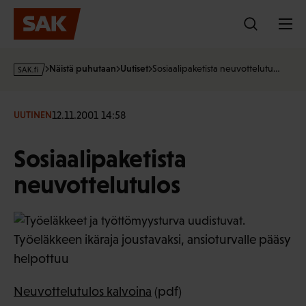
Hyppää
sisältöön
s
Näistä puhutaan
Uutiset
Sosiaalipaketista neuvottelutu…
a
k
·
12.11.2001 14:58
UUTINEN
f
i
Sosiaalipaketista
neuvottelutulos
Työeläkkeen ikäraja joustavaksi, ansioturvalle pääsy
helpottuu
Neuvottelutulos kalvoina
(pdf)