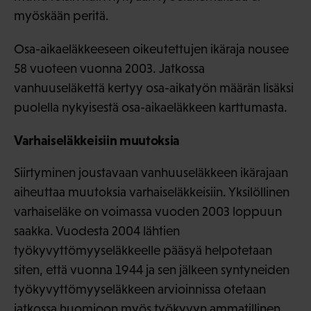
myöskään peritä.
Osa-aikaeläkkeeseen oikeutettujen ikäraja nousee
58 vuoteen vuonna 2003. Jatkossa
vanhuuseläkettä kertyy osa-aikatyön määrän lisäksi
puolella nykyisestä osa-aikaeläkkeen karttumasta.
Varhaiseläkkeisiin muutoksia
Siirtyminen joustavaan vanhuuseläkkeen ikärajaan
aiheuttaa muutoksia varhaiseläkkeisiin. Yksilöllinen
varhaiseläke on voimassa vuoden 2003 loppuun
saakka. Vuodesta 2004 lähtien
työkyvyttömyyseläkkeelle pääsyä helpotetaan
siten, että vuonna 1944 ja sen jälkeen syntyneiden
työkyvyttömyyseläkkeen arvioinnissa otetaan
jatkossa huomioon myös työkyvyn ammatillinen