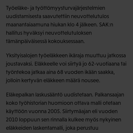
Työeläke- ja työttömyysturvajärjestelmien
uudistamisesta saavutettiin neuvottelutulos
maanantaiaamuna hiukan klo 4 jälkeen. SAK:n
hallitus hyväksyi neuvottelutuloksen
tämänpäiväisessä kokouksessaan.
Yksityisalojen työeläkkeen ikäraja muuttuu jatkossa
joustavaksi. Eläkkeelle voi siirtyä jo 62-vuotiaana tai
työntekoa jatkaa aina 68 vuoden ikään saakka,
jolloin kertyvän eläkkeen määrä nousee.
Eläkepalkan laskusääntö uudistetaan. Palkansaajan
koko työhistorian huomioon ottava malli otetaan
käyttöön vuonna 2005. Siirtymäajan eli vuoden
2010 loppuun sen rinnalla kulkee myös nykyinen
eläkkeiden laskentamalli, joka perustuu