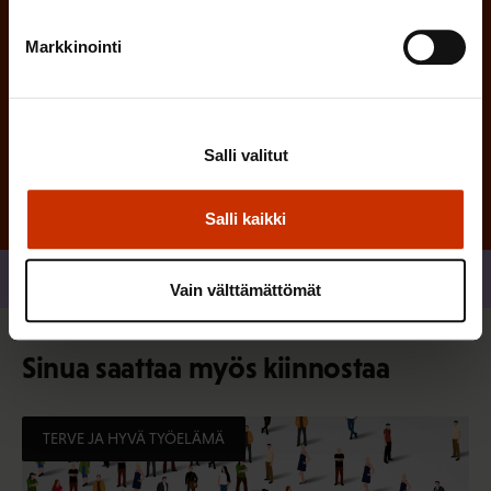
Markkinointi
Tilaa
Salli valitut
Salli kaikki
Jaa
Vain välttämättömät
Sinua saattaa myös kiinnostaa
TERVE JA HYVÄ TYÖELÄMÄ