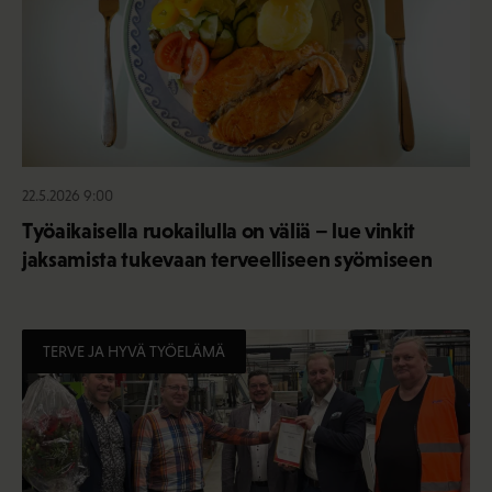
22.5.2026 9:00
Työaikaisella ruokailulla on väliä – lue vinkit
jaksamista tukevaan terveelliseen syömiseen
TERVE JA HYVÄ TYÖELÄMÄ