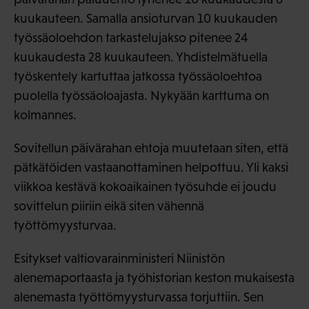
kuukauteen. Samalla ansioturvan 10 kuukauden
työssäoloehdon tarkastelujakso pitenee 24
kuukaudesta 28 kuukauteen. Yhdistelmätuella
työskentely kartuttaa jatkossa työssäoloehtoa
puolella työssäoloajasta. Nykyään karttuma on
kolmannes.
Sovitellun päivärahan ehtoja muutetaan siten, että
pätkätöiden vastaanottaminen helpottuu. Yli kaksi
viikkoa kestävä kokoaikainen työsuhde ei joudu
sovittelun piiriin eikä siten vähennä
työttömyysturvaa.
Esitykset valtiovarainministeri Niinistön
alenemaportaasta ja työhistorian keston mukaisesta
alenemasta työttömyysturvassa torjuttiin. Sen