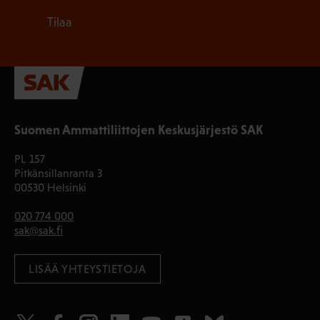
Tilaa
Suomen Ammattiliittojen Keskusjärjestö SAK
PL 157
Pitkänsillanranta 3
00530 Helsinki
020 774 000
sak@sak.fi
LISÄÄ YHTEYSTIETOJA