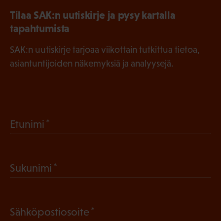
Tilaa SAK:n uutiskirje ja pysy kartalla
tapahtumista
SAK:n uutiskirje tarjoaa viikottain tutkittua tietoa,
asiantuntijoiden näkemyksiä ja analyysejä.
(
Etunimi
P
a
(
Sukunimi
k
P
o
a
l
(
Sähköpostiosoite
k
l