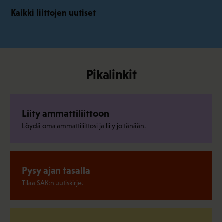
Kaikki liittojen uutiset
Pikalinkit
Liity ammattiliittoon
Löydä oma ammattiliittosi ja liity jo tänään.
Pysy ajan tasalla
Tilaa SAK:n uutiskirje.