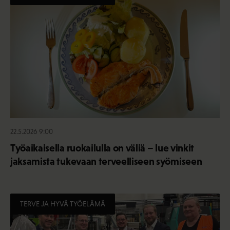
22.5.2026 9:00
Työaikaisella ruokailulla on väliä – lue vinkit
jaksamista tukevaan terveelliseen syömiseen
TERVE JA HYVÄ TYÖELÄMÄ