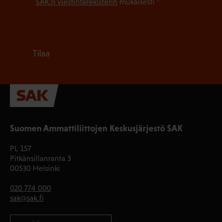
SAK:n viestintärekisterin
mukaisesti *
Tilaa
Suomen Ammattiliittojen Keskusjärjestö SAK
PL 157
Pitkänsillanranta 3
00530 Helsinki
020 774 000
sak@sak.fi