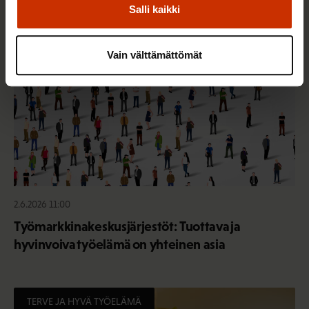
Salli kaikki
TERVE JA HYVÄ TYÖELÄMÄ
Vain välttämättömät
2.6.2026 11:00
Työmarkkinakeskusjärjestöt: Tuottava ja
hyvinvoiva työelämä on yhteinen asia
TERVE JA HYVÄ TYÖELÄMÄ