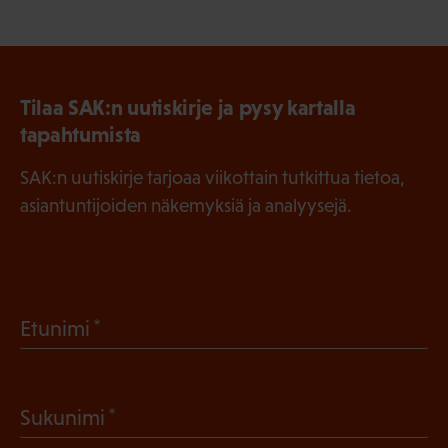
Tilaa SAK:n uutiskirje ja pysy kartalla
tapahtumista
SAK:n uutiskirje tarjoaa viikottain tutkittua tietoa,
asiantuntijoiden näkemyksiä ja analyysejä.
(
Etunimi
P
a
(
Sukunimi
k
P