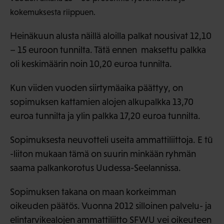
kokemuksesta riippuen.
Heinäkuun alusta näillä aloilla palkat nousivat 12,10
– 15 euroon tunnilta. Tätä ennen maksettu palkka
oli keskimäärin noin 10,20 euroa tunnilta.
Kun viiden vuoden siirtymäaika päättyy, on
sopimuksen kattamien alojen alkupalkka 13,70
euroa tunnilta ja ylin palkka 17,20 euroa tunnilta.
Sopimuksesta neuvotteli useita ammattiliittoja. E tū
-liiton mukaan tämä on suurin minkään ryhmän
saama palkankorotus Uudessa-Seelannissa.
Sopimuksen takana on maan korkeimman
oikeuden päätös. Vuonna 2012 silloinen palvelu- ja
elintarvikealojen ammattiliitto SFWU vei oikeuteen