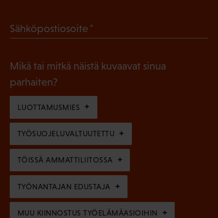
o
a
l
(
Sähköpostiosoite
k
l
P
o
i
a
l
Mikä tai mitkä näistä kuvaavat sinua
n
k
l
parhaiten?
e
o
i
n
l
LUOTTAMUSMIES
n
)
l
e
TYÖSUOJELUVALTUUTETTU
i
n
n
)
TÖISSÄ AMMATTILIITOSSA
e
n
TYÖNANTAJAN EDUSTAJA
)
MUU KIINNOSTUS TYÖELÄMÄASIOIHIN