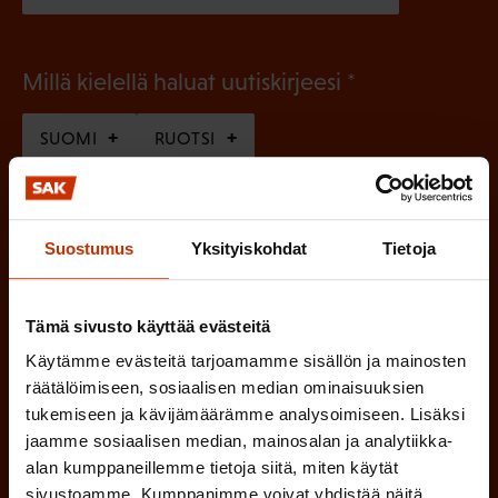
(
Millä kielellä haluat uutiskirjeesi
P
SUOMI
RUOTSI
a
k
o
(
Hyväksyn tietojeni tallentamisen ja käsittelyn
Suostumus
Yksityiskohdat
Tietoja
P
l
SAK:n viestintärekisterin
mukaisesti *
a
l
k
Tämä sivusto käyttää evästeitä
i
o
Käytämme evästeitä tarjoamamme sisällön ja mainosten
n
l
räätälöimiseen, sosiaalisen median ominaisuuksien
e
l
tukemiseen ja kävijämäärämme analysoimiseen. Lisäksi
i
jaamme sosiaalisen median, mainosalan ja analytiikka-
n
alan kumppaneillemme tietoja siitä, miten käytät
n
)
sivustoamme. Kumppanimme voivat yhdistää näitä