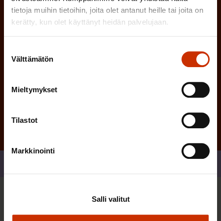
e
tietoja muihin tietoihin, joita olet antanut heille tai joita on
n
kerätty, kun olet käyttänyt heidän palvelujaan.
)
Suostumuksen
Välttämätön
valinta
Tilaa
Mieltymykset
Tilastot
Markkinointi
Jaa
Salli valitut
Sinua saattaa myös kiinnostaa