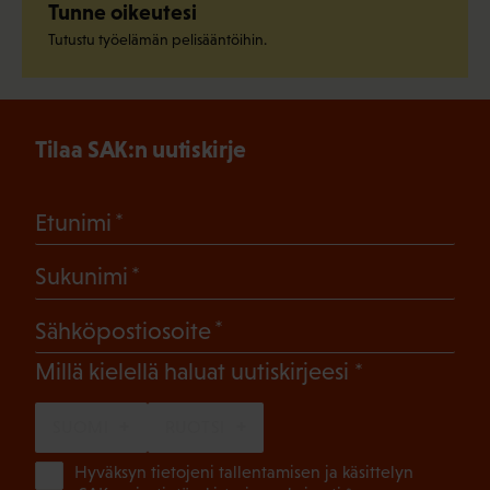
Tunne oikeutesi
Tutustu työelämän pelisääntöihin.
Tilaa SAK:n uutiskirje
(Pakollinen)
Etunimi
(Pakollinen)
Sukunimi
(Pakollinen)
Sähköpostiosoite
(Pakollinen)
Millä kielellä haluat uutiskirjeesi
SUOMI
RUOTSI
(Pa
Hyväksyn tietojeni tallentamisen ja käsittelyn