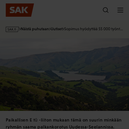
Hyppää
sisältöön
s
Näistä puhutaan
Uutiset
Sopimus hyödyttää 55 000 työnt…
a
k
·
f
i
Paikallisen E tū -liiton mukaan tämä on suurin minkään
ryhmän saama palkankorotus Uudessa-Seelannissa.