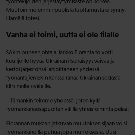
työntekijöiden järjestäytymisaste on korkea.
Muutoin molemminpuolista luottamusta ei synny,
Hämälä totesi.
Vanha ei toimi, uutta ei ole tilalle
SAK:n puheenjohtaja Jarkko Eloranta toivotti
kuulijoille hyvää Ukrainan itsenäisyyspäivää ja
kertoi järjestönsä lahjoittaneen yhdessä
työnantajien EK:n kanssa rahaa Ukrainan sodasta
kärsineille siviileille.
– Tämänkin teimme yhdessä, joten kyllä
työmarkkinaosapuolten välillä yhteistoiminta pelaa.
Elorannan mukaan jatkuvan muutoksen sijaan voisi
työmarkkinoilla puhua jopa murroksesta. Uusi