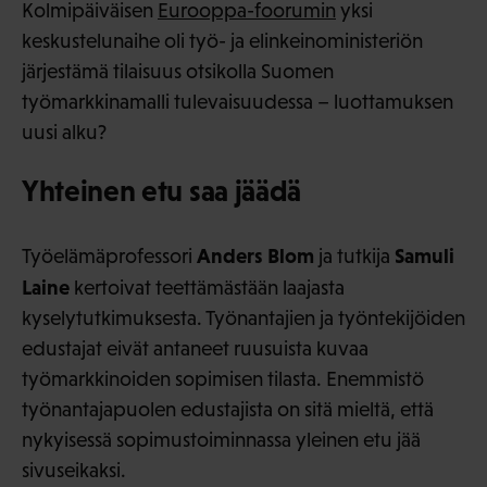
Kolmipäiväisen
Eurooppa-foorumin
yksi
keskustelunaihe oli työ- ja elinkeinoministeriön
järjestämä tilaisuus otsikolla Suomen
työmarkkinamalli tulevaisuudessa – luottamuksen
uusi alku?
Yhteinen etu saa jäädä
Anders Blom
Samuli
Työelämäprofessori
ja tutkija
Laine
kertoivat teettämästään laajasta
kyselytutkimuksesta. Työnantajien ja työntekijöiden
edustajat eivät antaneet ruusuista kuvaa
työmarkkinoiden sopimisen tilasta. Enemmistö
työnantajapuolen edustajista on sitä mieltä, että
nykyisessä sopimustoiminnassa yleinen etu jää
sivuseikaksi.