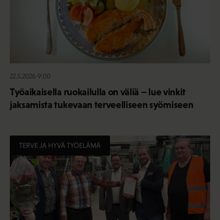
22.5.2026 9:00
Työaikaisella ruokailulla on väliä – lue vinkit
jaksamista tukevaan terveelliseen syömiseen
TERVE JA HYVÄ TYÖELÄMÄ