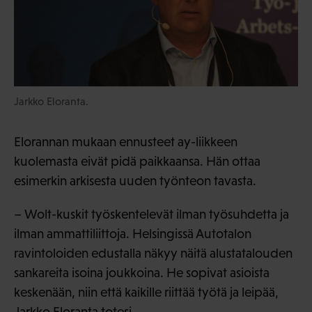
Jarkko Eloranta.
Elorannan mukaan ennusteet ay-liikkeen
kuolemasta eivät pidä paikkaansa. Hän ottaa
esimerkin arkisesta uuden työnteon tavasta.
– Wolt-kuskit työskentelevät ilman työsuhdetta ja
ilman ammattiliittoja. Helsingissä Autotalon
ravintoloiden edustalla näkyy näitä alustatalouden
sankareita isoina joukkoina. He sopivat asioista
keskenään, niin että kaikille riittää työtä ja leipää,
Jarkko Eloranta totesi.