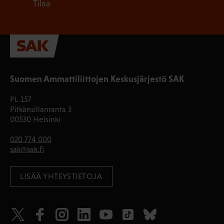
Tilaa
Suomen Ammattiliittojen Keskusjärjestö SAK
PL 157
Pitkänsillanranta 3
00530 Helsinki
020 774 000
sak@sak.fi
LISÄÄ YHTEYSTIETOJA