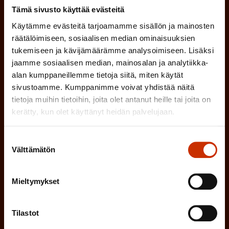
i
a
Tämä sivusto käyttää evästeitä
l
Mikä tai mitkä näistä kuvaavat sinua
n
k
Käytämme evästeitä tarjoamamme sisällön ja mainosten
l
parhaiten?
e
räätälöimiseen, sosiaalisen median ominaisuuksien
o
i
tukemiseen ja kävijämäärämme analysoimiseen. Lisäksi
n
l
LUOTTAMUSMIES
jaamme sosiaalisen median, mainosalan ja analytiikka-
n
)
alan kumppaneillemme tietoja siitä, miten käytät
l
e
sivustoamme. Kumppanimme voivat yhdistää näitä
TYÖSUOJELUVALTUUTETTU
i
n
tietoja muihin tietoihin, joita olet antanut heille tai joita on
n
kerätty, kun olet käyttänyt heidän palvelujaan.
)
TÖISSÄ AMMATTILIITOSSA
e
Suostumuksen
n
TYÖNANTAJAN EDUSTAJA
Välttämätön
valinta
)
MUU KIINNOSTUS TYÖELÄMÄASIOIHIN
Mieltymykset
(
Tilastot
Millä kielellä haluat uutiskirjeesi