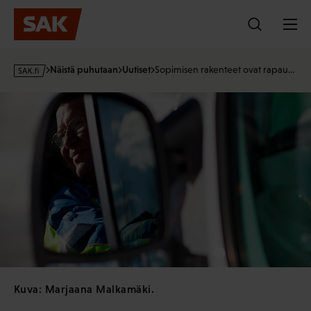
Hyppää
sisältöön
s
Näistä puhutaan
Uutiset
Sopimisen rakenteet ovat rapau…
a
k
·
f
i
Kuva: Marjaana Malkamäki.