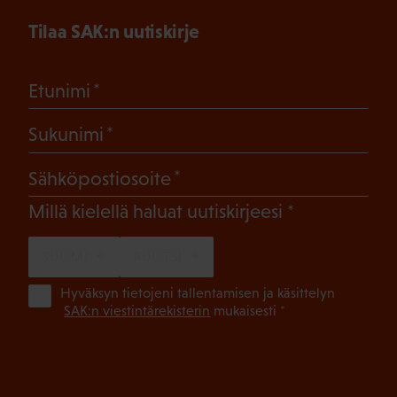
Tilaa SAK:n uutiskirje
(Pakollinen)
Etunimi
(Pakollinen)
Sukunimi
(Pakollinen)
Sähköpostiosoite
(Pakollinen)
Millä kielellä haluat uutiskirjeesi
SUOMI
RUOTSI
(Pa
Hyväksyn tietojeni tallentamisen ja käsittelyn
SAK:n viestintärekisterin
mukaisesti *