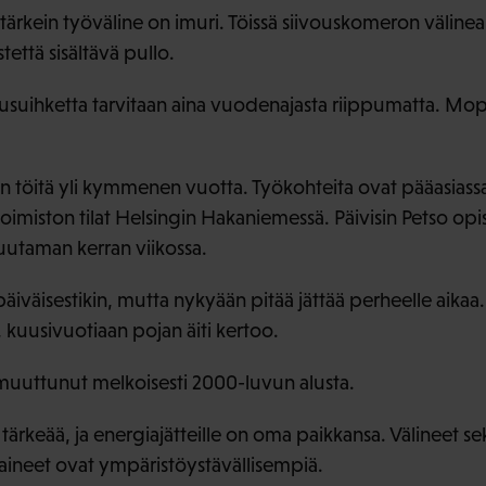
tärkein työväline on imuri. Töissä siivouskomeron välinear
stettä sisältävä pullo.
esusuihketta tarvitaan aina vuodenajasta riippumatta. Mop
jän töitä yli kymmenen vuotta. Työkohteita ovat pääasias
miston tilat Helsingin Hakaniemessä. Päivisin Petso opisk
muutaman kerran viikossa.
äiväisestikin, mutta nykyään pitää jättää perheelle aikaa.
 kuusivuotiaan pojan äiti kertoo.
 muuttunut melkoisesti 2000-luvun alusta.
ut tärkeää, ja energiajätteille on oma paikkansa. Välineet
saineet ovat ympäristöystävällisempiä.