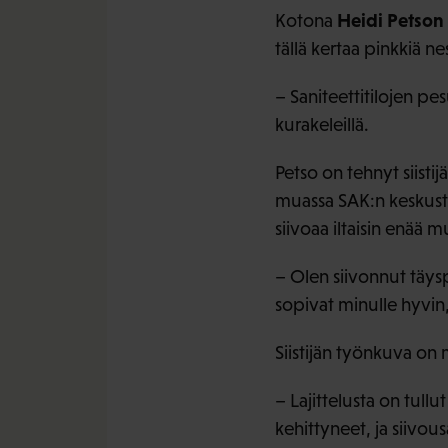
Heidi Petson
Kotona
tällä kertaa pinkkiä ne
– Saniteettitilojen p
kurakeleillä.
Petso on tehnyt siisti
muassa SAK:n keskustoi
siivoaa iltaisin enää 
– Olen siivonnut täysp
sopivat minulle hyvin,
Siistijän työnkuva on
– Lajittelusta on tull
kehittyneet, ja siivou