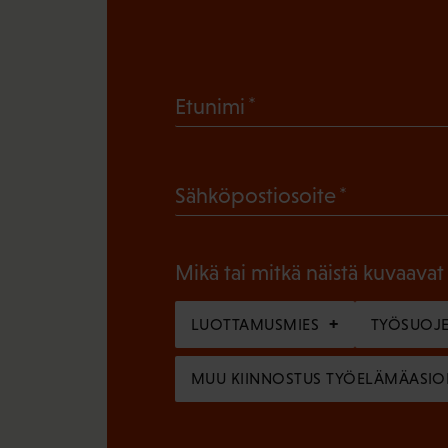
(
Etunimi
P
a
(
Sähköpostiosoite
k
P
o
a
l
Mikä tai mitkä näistä kuvaavat
k
l
o
LUOTTAMUSMIES
TYÖSUOJE
i
l
n
MUU KIINNOSTUS TYÖELÄMÄASIO
l
e
i
n