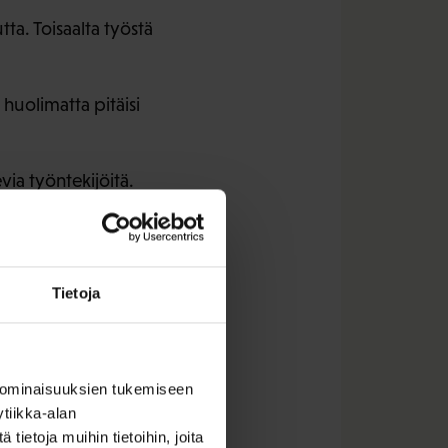
a. Toisaalta työstä
huolimatta pitäisi
via työntekijöitä.
la kuulee harvoin
Tietoja
 ovat. En todellakaan
, jos siellä ei ole
 ominaisuuksien tukemiseen
tiikka-alan
ietoja muihin tietoihin, joita