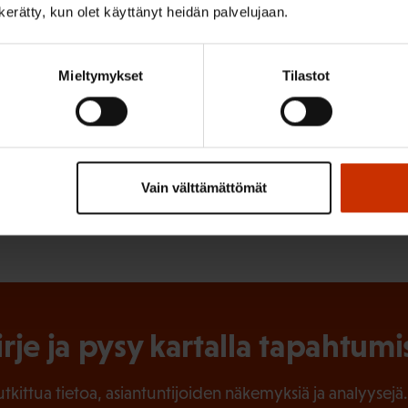
n kerätty, kun olet käyttänyt heidän palvelujaan.
o-lehdessä 2/2012. Sarjassa ihmetellään erilaisia työkaluja.
Mieltymykset
Tilastot
ISTA SISÄLTÖÄ:
Vain välttämättömät
irje ja pysy kartalla tapahtumi
tutkittua tietoa, asiantuntijoiden näkemyksiä ja analyysejä.