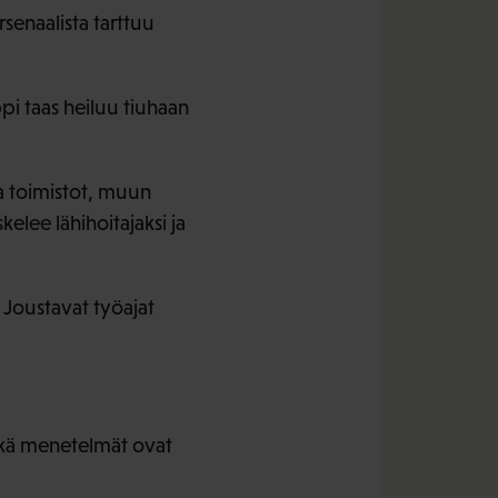
senaalista tarttuu
pi taas heiluu tiuhaan
sa toimistot, muun
elee lähihoitajaksi ja
 Joustavat työajat
 sekä menetelmät ovat