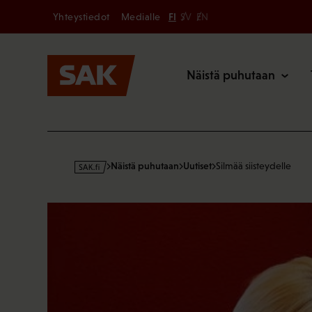
Secondary
Hyppää
Yhteystiedot
Medialle
FI
SV
EN
sisältöön
Päävalikk
Näistä puhutaan
s
Näistä puhutaan
Uutiset
Silmää siisteydelle
a
k
·
f
i