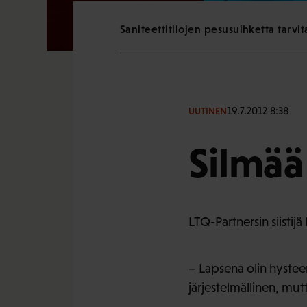
Saniteettitilojen pesusuihketta tarvit
19.7.2012 8:38
UUTINEN
Silmää
LTQ-Partnersin siistij
– Lapsena olin hysteer
järjestelmällinen, mut