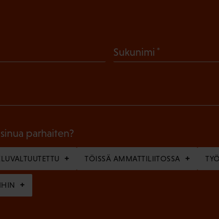
(
Sukunimi
P
a
k
o
l
 sinua parhaiten?
l
LUVALTUUTETTU
TÖISSÄ AMMATTILIITOSSA
TY
i
n
IHIN
e
n