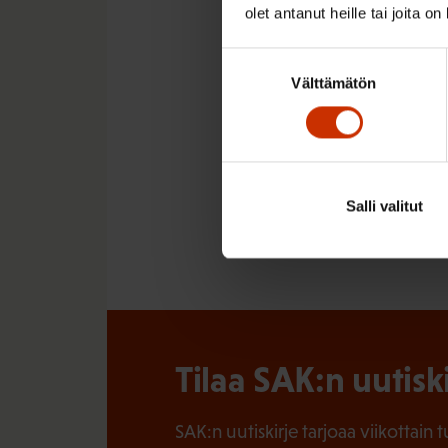
Tuuli Virta
olet antanut heille tai joita o
Juttu on julkaistu Arv
Suostumuksen
Välttämätön
valinta
LÖYDÄ LISÄÄ TÄMÄNKALTA
Salli valitut
NUORET
Tilaa SAK:n uutisk
SAK:n uutiskirje tarjoaa viikottain 