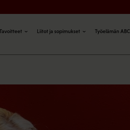
o
Tavoitteet
Liitot ja sopimukset
Työelämän ABC