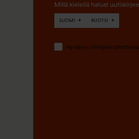
n
Millä kielellä haluat uutiskirjee
)
e
SUOMI
RUOTSI
n
)
Hyväksyn tietojeni tallentamis