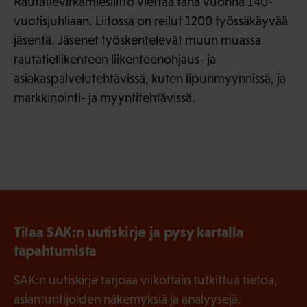
Rautatievirkamiesliitto viettää tänä vuonna 140-
vuotisjuhliaan. Liitossa on reilut 1200 työssäkäyvää
jäsentä. Jäsenet työskentelevät muun muassa
rautatieliikenteen liikenteenohjaus- ja
asiakaspalvelutehtävissä, kuten lipunmyynnissä, ja
markkinointi- ja myyntitehtävissä.
Tilaa SAK:n uutiskirje ja pysy kartalla
tapahtumista
SAK:n uutiskirje tarjoaa viikottain tutkittua tietoa,
asiantuntijoiden näkemyksiä ja analyysejä.