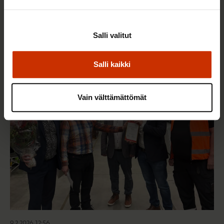
22.5.2026 9:00
Työaikaisella ruokailulla on väliä – lue vinkit
Salli valitut
jaksamista tukevaan terveelliseen syömiseen
Salli kaikki
TERVE JA HYVÄ TYÖELÄMÄ
Vain välttämättömät
9.2.2026 12:56