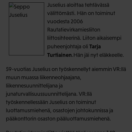
Juselius aloittaa tehtävässä
välittömästi. Hän on toiminut
vuodesta 2006
Rautatievirkamiesliiton
liittosihteerinä. Liiton aikaisempi
Tarja
puheenjohtaja oli
Turtiainen
.Hän jäi nyt eläkkeelle.
59-vuotias Juselius on työskennellyt aiemmin VR:llä
muun muassa liikenneohjaajana,
liikennesuunnittelijana ja
junaturvallisuussuunnittelijana. VR:llä
työskennellessään Juselius on toiminut
luottamusmiehenä, osastojen johtokunnissa ja
pääkonttorin osaston pääluottamusmiehenä.