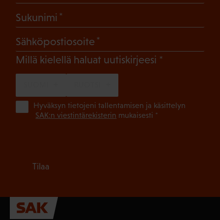
(Pakollinen)
Sukunimi
(Pakollinen)
Sähköpostiosoite
(Pakollinen)
Millä kielellä haluat uutiskirjeesi
SUOMI
RUOTSI
(Pa
Hyväksyn tietojeni tallentamisen ja käsittelyn
SAK:n viestintärekisterin
mukaisesti *
Tilaa