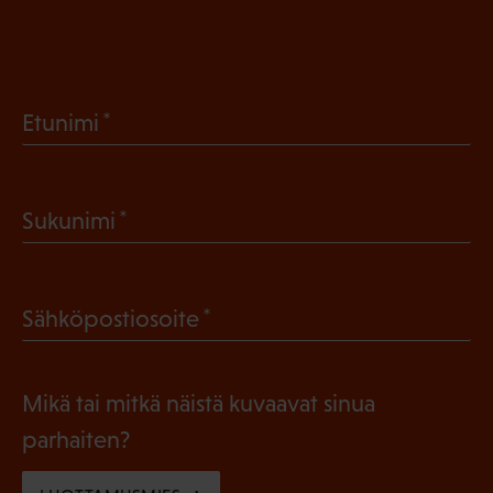
(
Etunimi
P
a
(
Sukunimi
k
P
o
a
l
(
Sähköpostiosoite
k
l
P
o
i
a
l
Mikä tai mitkä näistä kuvaavat sinua
n
k
l
parhaiten?
e
o
i
n