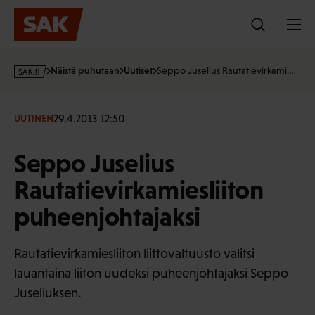
Hyppää
sisältöön
s
Näistä puhutaan
Uutiset
Seppo Juselius Rautatievirkami…
a
k
·
29.4.2013 12:50
UUTINEN
f
i
Seppo Juselius
Rautatievirkamiesliiton
puheenjohtajaksi
Rautatievirkamiesliiton liittovaltuusto valitsi
lauantaina liiton uudeksi puheenjohtajaksi Seppo
Juseliuksen.