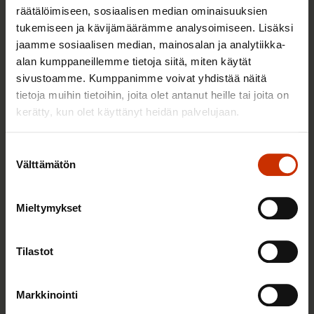
räätälöimiseen, sosiaalisen median ominaisuuksien
tukemiseen ja kävijämäärämme analysoimiseen. Lisäksi
jaamme sosiaalisen median, mainosalan ja analytiikka-
2.6.2026 11:00
alan kumppaneillemme tietoja siitä, miten käytät
Työmarkkinakeskusjärjestöt: Tuottava ja
sivustoamme. Kumppanimme voivat yhdistää näitä
hyvinvoiva työelämä on yhteinen asia
tietoja muihin tietoihin, joita olet antanut heille tai joita on
kerätty, kun olet käyttänyt heidän palvelujaan.
Suostumuksen
TERVE JA HYVÄ TYÖELÄMÄ
Välttämätön
valinta
Mieltymykset
Tilastot
Markkinointi