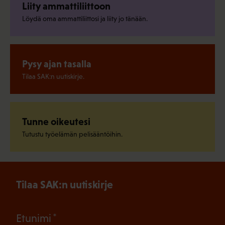
Liity ammattiliittoon
Löydä oma ammattiliittosi ja liity jo tänään.
Pysy ajan tasalla
Tilaa SAK:n uutiskirje.
Tunne oikeutesi
Tutustu työelämän pelisääntöihin.
Tilaa SAK:n uutiskirje
(Pakollinen)
Etunimi