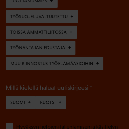
l
LUOTTAMUSMIES
n
)
l
e
TYÖSUOJELUVALTUUTETTU
i
n
n
)
TÖISSÄ AMMATTILIITOSSA
e
n
TYÖNANTAJAN EDUSTAJA
)
MUU KIINNOSTUS TYÖELÄMÄASIOIHIN
(
Millä kielellä haluat uutiskirjeesi
P
SUOMI
RUOTSI
a
k
o
(
Hyväksyn tietojeni tallentamisen ja käsittelyn