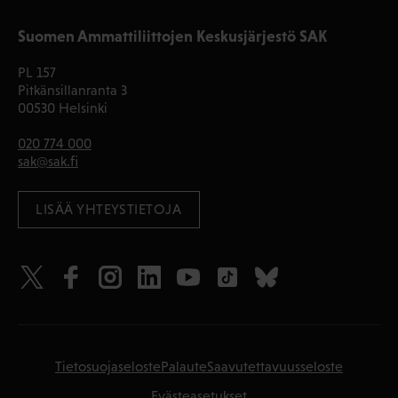
Suomen Ammattiliittojen Keskusjärjestö SAK
PL 157
Pitkänsillanranta 3
00530 Helsinki
020 774 000
sak@sak.fi
LISÄÄ YHTEYSTIETOJA
Tietosuojaseloste
Palaute
Saavutettavuusseloste
Evästeasetukset