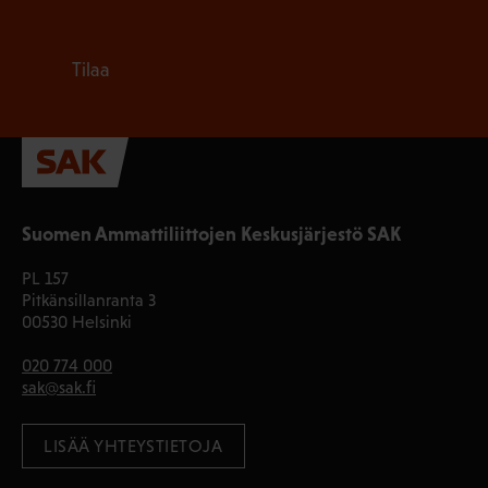
Tilaa
Suomen Ammattiliittojen Keskusjärjestö SAK
PL 157
Pitkänsillanranta 3
00530 Helsinki
020 774 000
sak@sak.fi
LISÄÄ YHTEYSTIETOJA