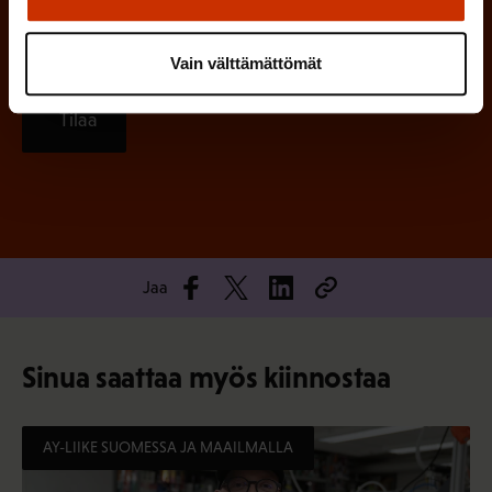
Vain välttämättömät
Tilaa
Jaa
Sinua saattaa myös kiinnostaa
AY-LIIKE SUOMESSA JA MAAILMALLA