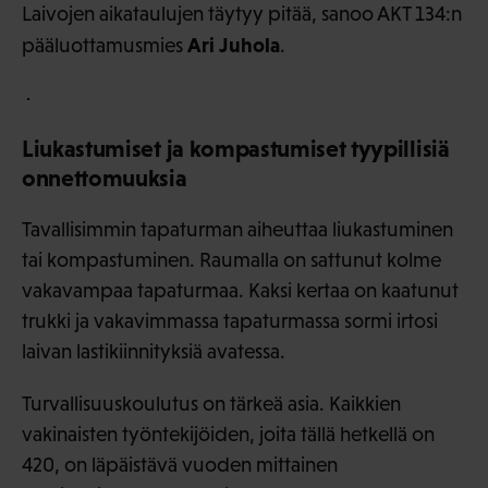
Laivojen aikataulujen täytyy pitää, sanoo AKT 134:n
Ari Juhola
pääluottamusmies
.
Liukastumiset ja kompastumiset tyypillisiä
onnettomuuksia
Tavallisimmin tapaturman aiheuttaa liukastuminen
tai kompastuminen. Raumalla on sattunut kolme
vakavampaa tapaturmaa. Kaksi kertaa on kaatunut
trukki ja vakavimmassa tapaturmassa sormi irtosi
laivan lastikiinnityksiä avatessa.
Turvallisuuskoulutus on tärkeä asia. Kaikkien
vakinaisten työntekijöiden, joita tällä hetkellä on
420, on läpäistävä vuoden mittainen