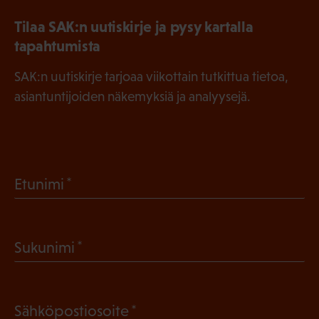
Tilaa SAK:n uutiskirje ja pysy kartalla
tapahtumista
SAK:n uutiskirje tarjoaa viikottain tutkittua tietoa,
asiantuntijoiden näkemyksiä ja analyysejä.
(
Etunimi
P
a
(
Sukunimi
k
P
o
a
l
(
Sähköpostiosoite
k