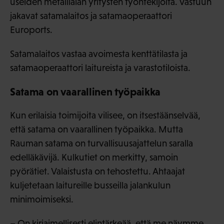
useiden metallialan yritysten työntekijöitä. Vastuun
jakavat satamalaitos ja satamaoperaattori
Euroports.
Satamalaitos vastaa avoimesta kenttätilasta ja
satamaoperaattori laitureista ja varastotiloista.
Satama on vaarallinen työpaikka
Kun erilaisia toimijoita vilisee, on itsestäänselvää,
että satama on vaarallinen työpaikka. Mutta
Rauman satama on turvallisuusajattelun saralla
edelläkävijä. Kulkutiet on merkitty, samoin
pyörätiet. Valaistusta on tehostettu. Ahtaajat
kuljetetaan laitureille busseilla jalankulun
minimoimiseksi.
– On kirjaimellisesti elintärkeää, että me näymme,