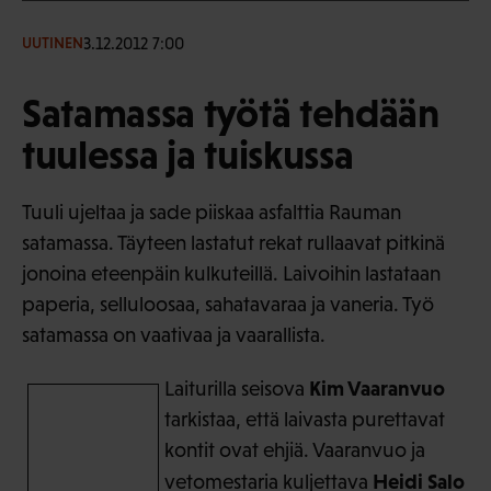
3.12.2012 7:00
UUTINEN
Satamassa työtä tehdään
tuulessa ja tuiskussa
Tuuli ujeltaa ja sade piiskaa asfalttia Rauman
satamassa. Täyteen lastatut rekat rullaavat pitkinä
jonoina eteenpäin kulkuteillä. Laivoihin lastataan
paperia, selluloosaa, sahatavaraa ja vaneria. Työ
satamassa on vaativaa ja vaarallista.
Kim Vaaranvuo
Laiturilla seisova
tarkistaa, että laivasta purettavat
kontit ovat ehjiä. Vaaranvuo ja
Heidi Salo
vetomestaria kuljettava