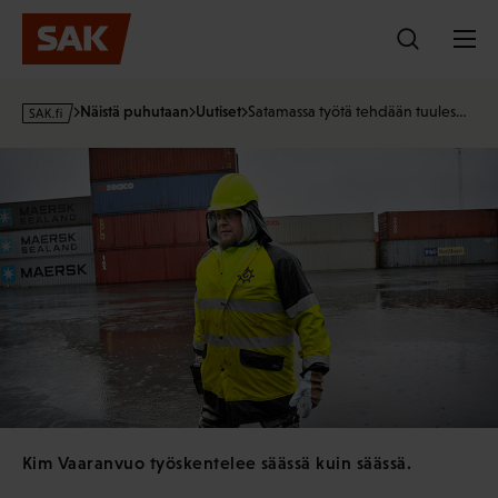
Hyppää
sisältöön
s
Näistä puhutaan
Uutiset
Satamassa työtä tehdään tuules…
a
k
·
f
i
Kim Vaaranvuo työskentelee säässä kuin säässä.