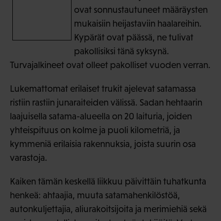
ovat sonnustautuneet määräysten
mukaisiin heijastaviin haalareihin.
Kypärät ovat päässä, ne tulivat
pakollisiksi tänä syksynä.
Turvajalkineet ovat olleet pakolliset vuoden verran.
Lukemattomat erilaiset trukit ajelevat satamassa
ristiin rastiin junaraiteiden välissä. Sadan hehtaarin
laajuisella satama-alueella on 20 laituria, joiden
yhteispituus on kolme ja puoli kilometriä, ja
kymmeniä erilaisia rakennuksia, joista suurin osa
varastoja.
Kaiken tämän keskellä liikkuu päivittäin tuhatkunta
henkeä: ahtaajia, muuta satamahenkilöstöä,
autonkuljettajia, aliurakoitsijoita ja merimiehiä sekä