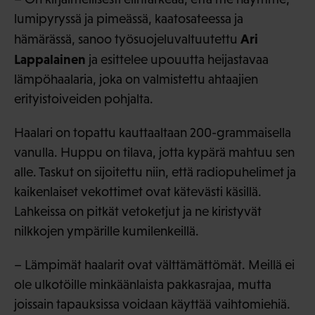
lumipyryssä ja pimeässä, kaatosateessa ja
Ari
hämärässä, sanoo työsuojeluvaltuutettu
Lappalainen
ja esittelee upouutta heijastavaa
lämpöhaalaria, joka on valmistettu ahtaajien
erityistoiveiden pohjalta.
Haalari on topattu kauttaaltaan 200-grammaisella
vanulla. Huppu on tilava, jotta kypärä mahtuu sen
alle. Taskut on sijoitettu niin, että radiopuhelimet ja
kaikenlaiset vekottimet ovat kätevästi käsillä.
Lahkeissa on pitkät vetoketjut ja ne kiristyvät
nilkkojen ympärille kumilenkeillä.
– Lämpimät haalarit ovat välttämättömät. Meillä ei
ole ulkotöille minkäänlaista pakkasrajaa, mutta
joissain tapauksissa voidaan käyttää vaihtomiehiä.