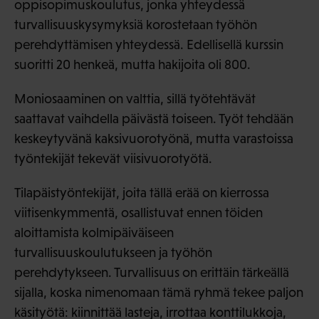
oppisopimuskoulutus, jonka yhteydessä
turvallisuuskysymyksiä korostetaan työhön
perehdyttämisen yhteydessä. Edellisellä kurssin
suoritti 20 henkeä, mutta hakijoita oli 800.
Moniosaaminen on valttia, sillä työtehtävät
saattavat vaihdella päivästä toiseen. Työt tehdään
keskeytyvänä kaksivuorotyönä, mutta varastoissa
työntekijät tekevät viisivuorotyötä.
Tilapäistyöntekijät, joita tällä erää on kierrossa
viitisenkymmentä, osallistuvat ennen töiden
aloittamista kolmipäiväiseen
turvallisuuskoulutukseen ja työhön
perehdytykseen. Turvallisuus on erittäin tärkeällä
sijalla, koska nimenomaan tämä ryhmä tekee paljon
käsityötä: kiinnittää lasteja, irrottaa konttilukkoja,