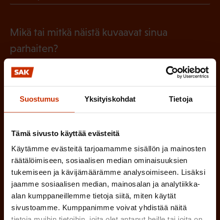
l
P
o
i
a
l
Mikä tai mitkä näistä kuvaavat sinua
n
k
l
parhaiten?
e
o
i
n
l
LUOTTAMUSMIES
n
)
l
e
Suostumus
Yksityiskohdat
Tietoja
TYÖSUOJELUVALTUUTETTU
i
n
n
)
TÖISSÄ AMMATTILIITOSSA
Tämä sivusto käyttää evästeitä
e
Käytämme evästeitä tarjoamamme sisällön ja mainosten
n
TYÖNANTAJAN EDUSTAJA
räätälöimiseen, sosiaalisen median ominaisuuksien
)
tukemiseen ja kävijämäärämme analysoimiseen. Lisäksi
MUU KIINNOSTUS TYÖELÄMÄASIOIHIN
jaamme sosiaalisen median, mainosalan ja analytiikka-
alan kumppaneillemme tietoja siitä, miten käytät
sivustoamme. Kumppanimme voivat yhdistää näitä
tietoja muihin tietoihin, joita olet antanut heille tai joita on