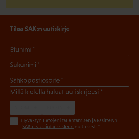
Tilaa SAK:n uutiskirje
(Pakollinen)
Etunimi
(Pakollinen)
Sukunimi
(Pakollinen)
Sähköpostiosoite
(Pakollinen)
Millä kielellä haluat uutiskirjeesi
SUOMI
RUOTSI
(Pa
Hyväksyn tietojeni tallentamisen ja käsittelyn
SAK:n viestintärekisterin
mukaisesti *