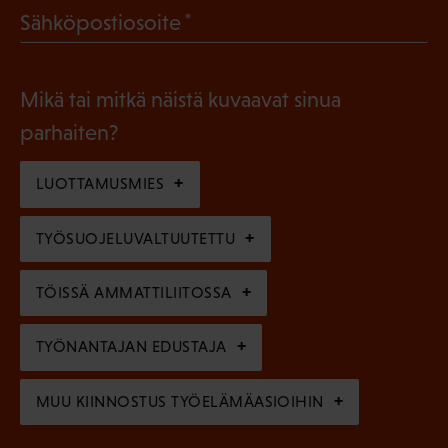
l
(
Sähköpostiosoite
k
l
P
o
i
a
l
Mikä tai mitkä näistä kuvaavat sinua
n
k
l
parhaiten?
e
o
i
n
l
LUOTTAMUSMIES
n
)
l
e
TYÖSUOJELUVALTUUTETTU
i
n
n
)
TÖISSÄ AMMATTILIITOSSA
e
n
TYÖNANTAJAN EDUSTAJA
)
MUU KIINNOSTUS TYÖELÄMÄASIOIHIN