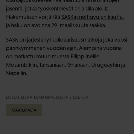
Matkajoukkueeseen valitaan 15 ammattiliittojen
jäsentä, jotka työskentelevät erilaisilla aloilla.
Hakemuksen voi jättää
SASKin nettisivujen kautta
,
ja haku on avoinna 29. maaliskuuta saakka.
SASK on järjestänyt solidaarisuusmatkoja joka vuosi
parinkymmenen vuoden ajan. Aiempina vuosina
on matkattu muun muassa Filippiineille,
Mosambikiin, Tansaniaan, Ghanaan, Uruguayhin ja
Nepaliin.
LÖYDÄ LISÄÄ TÄMÄNKALTAISTA SISÄLTÖÄ:
MAAILMALTA