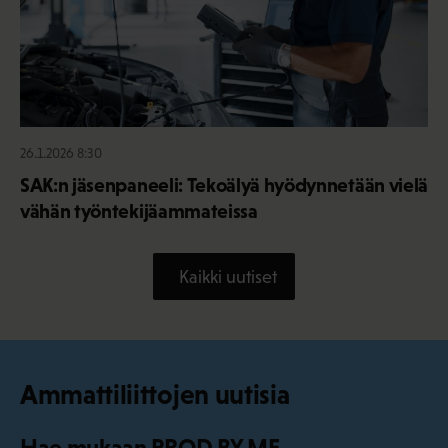
26.1.2026 8:30
SAK:n jäsenpaneeli: Tekoälyä hyödynnetään vielä
vähän työntekijäammateissa
Kaikki uutiset
Ammattiliittojen uutisia
Hae mukaan PROD BY ME -