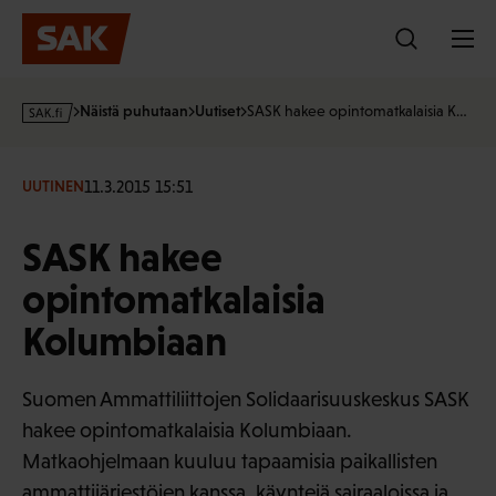
Hyppää
sisältöön
s
Näistä puhutaan
Uutiset
SASK hakee opintomatkalaisia K…
a
k
·
11.3.2015 15:51
UUTINEN
f
i
SASK hakee
opintomatkalaisia
Kolumbiaan
Suomen Ammattiliittojen Solidaarisuuskeskus SASK
hakee opintomatkalaisia Kolumbiaan.
Matkaohjelmaan kuuluu tapaamisia paikallisten
ammattijärjestöjen kanssa, käyntejä sairaaloissa ja