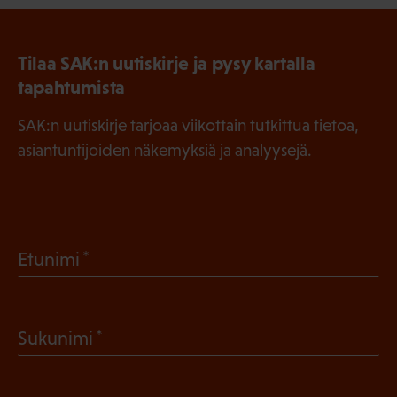
Tilaa SAK:n uutiskirje ja pysy kartalla
tapahtumista
SAK:n uutiskirje tarjoaa viikottain tutkittua tietoa,
asiantuntijoiden näkemyksiä ja analyysejä.
(
Etunimi
P
a
(
Sukunimi
k
P
o
a