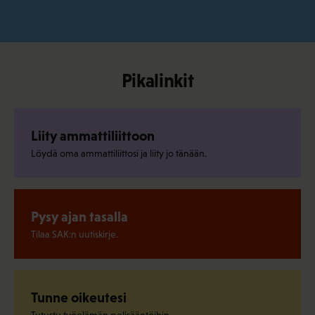
Pikalinkit
Liity ammattiliittoon
Löydä oma ammattiliittosi ja liity jo tänään.
Pysy ajan tasalla
Tilaa SAK:n uutiskirje.
Tunne oikeutesi
Tutustu työelämän pelisääntöihin.