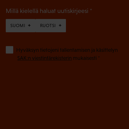
(
Millä kielellä haluat uutiskirjeesi
P
SUOMI
RUOTSI
a
k
o
(
Hyväksyn tietojeni tallentamisen ja käsittelyn
P
l
SAK:n viestintärekisterin
mukaisesti *
a
l
k
i
o
n
l
e
l
i
n
n
)
e
n