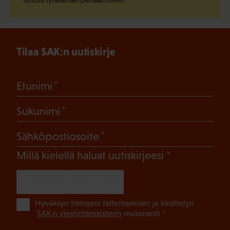
Tilaa SAK:n uutiskirje
(Pakollinen)
Etunimi
(Pakollinen)
Sukunimi
(Pakollinen)
Sähköpostiosoite
(Pakollinen)
Millä kielellä haluat uutiskirjeesi
SUOMI
RUOTSI
(Pa
Hyväksyn tietojeni tallentamisen ja käsittelyn
SAK:n viestintärekisterin
mukaisesti *