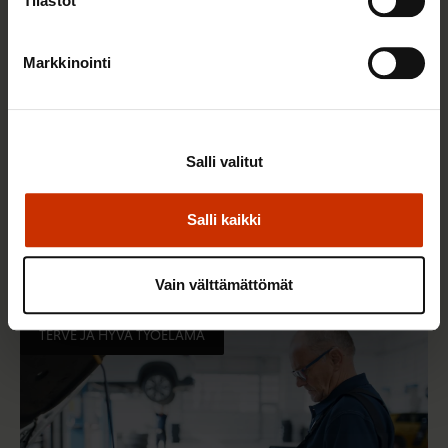
Tilastot
Markkinointi
Salli valitut
Salli kaikki
9.2.2026 12:56
Vuoden 2025 esimerkilliset työnantajat ovat tässä
Vain välttämättömät
TERVE JA HYVÄ TYÖELÄMÄ