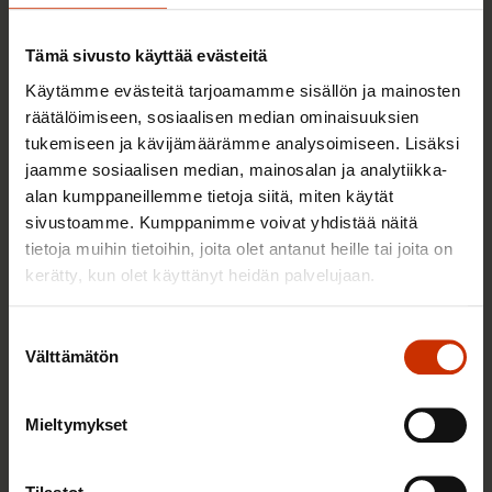
Tämä sivusto käyttää evästeitä
Käytämme evästeitä tarjoamamme sisällön ja mainosten
räätälöimiseen, sosiaalisen median ominaisuuksien
tukemiseen ja kävijämäärämme analysoimiseen. Lisäksi
jaamme sosiaalisen median, mainosalan ja analytiikka-
alan kumppaneillemme tietoja siitä, miten käytät
sivustoamme. Kumppanimme voivat yhdistää näitä
tietoja muihin tietoihin, joita olet antanut heille tai joita on
kerätty, kun olet käyttänyt heidän palvelujaan.
2.6.2026 11:00
Työmarkkinakeskusjärjestöt: Tuottava ja
Suostumuksen
hyvinvoiva työelämä on yhteinen asia
Välttämätön
valinta
Mieltymykset
TERVE JA HYVÄ TYÖELÄMÄ