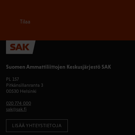
Tilaa
Suomen Ammattiliittojen Keskusjärjestö SAK
PL 157
Pitkänsillanranta 3
00530 Helsinki
020 774 000
sak@sak.fi
LISÄÄ YHTEYSTIETOJA