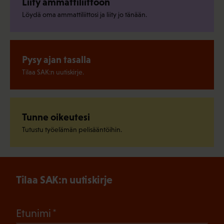
Liity ammattiliittoon
Löydä oma ammattiliittosi ja liity jo tänään.
Pysy ajan tasalla
Tilaa SAK:n uutiskirje.
Tunne oikeutesi
Tutustu työelämän pelisääntöihin.
Tilaa SAK:n uutiskirje
(Pakollinen)
Etunimi