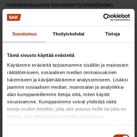
määräaikaisuuksia tehneiden työntekijöiden
työsuhteita on vakinaistettu.
– Näkyviä onnistumisia ei vain tule joka päivä.
Suostumus
Yksityiskohdat
Tietoja
Tavallisesti työmme pysyy piilossa, kun se sujuu.
Murroksen silottaja
Tämä sivusto käyttää evästeitä
Käytämme evästeitä tarjoamamme sisällön ja mainosten
Viime aikoina Finnairilta on kuulunut lähinnä
räätälöimiseen, sosiaalisen median ominaisuuksien
huonoja uutisia. Yhtiöllä ja koko ilmailualalla on
tukemiseen ja kävijämäärämme analysoimiseen. Lisäksi
ollut taloudellisesti tiukkaa. On tehty
jaamme sosiaalisen median, mainosalan ja analytiikka-
säästöohjelmia. Väkeä on vähennetty.
alan kumppaneillemme tietoja siitä, miten käytät
Työntekijöiden kanssa on ollut erimielisyyksiä.
sivustoamme. Kumppanimme voivat yhdistää näitä
tietoja muihin tietoihin, joita olet antanut heille tai joita on
Finnairin tekniikkayhtiön Ilmailualan Unionia
kerätty, kun olet käyttänyt heidän palvelujaan.
Jukka Korhonen
edustava pääluottamusmies
myöntää, että ikävät uutiset tuntuvat työpaikalla.
Suostumuksen