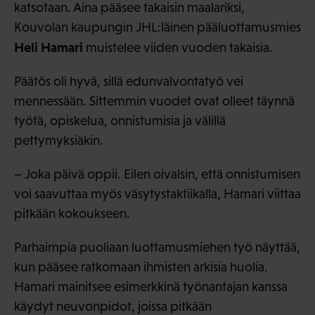
katsotaan. Aina pääsee takaisin maalariksi,
Kouvolan kaupungin JHL:läinen pääluottamusmies
Heli Hamari
muistelee viiden vuoden takaisia.
Päätös oli hyvä, sillä edunvalvontatyö vei
mennessään. Sittemmin vuodet ovat olleet täynnä
työtä, opiskelua, onnistumisia ja välillä
pettymyksiäkin.
– Joka päivä oppii. Eilen oivalsin, että onnistumisen
voi saavuttaa myös väsytystaktiikalla, Hamari viittaa
pitkään kokoukseen.
Parhaimpia puoliaan luottamusmiehen työ näyttää,
kun pääsee ratkomaan ihmisten arkisia huolia.
Hamari mainitsee esimerkkinä työnantajan kanssa
käydyt neuvonpidot, joissa pitkään