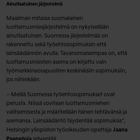
Ainutlaatuinen järjestelmä
Maailman mitassa suomalainen
luottamusmiesjärjestelmä on nykyisellään
ainutlaatuinen. Suomessa järjestelmää on
rakennettu sekä työehtosopimuksin että
lainsäädännön avulla. Tavanomaisempaa on, että
luottamusmiesten asema on kirjattu vain
työmarkkinaosapuolten keskinäisiin sopimuksiin,
jos niihinkään.
– Meillä Suomessa työehtosopimukset ovat
perusta. Niissä sovitaan luottamusmiehen
valitsemisesta ja määritellään hänen tehtävänsä ja
asemansa. Lainsäädäntö täydentää sopimuksia”,
Jaana
Helsingin yliopiston työoikeuden opettaja
Paanetoja
selventää.