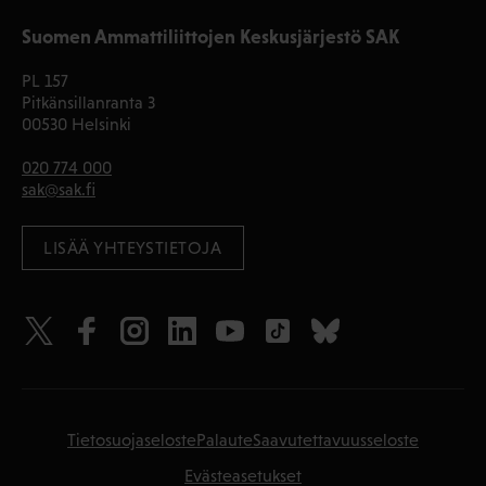
Suomen Ammattiliittojen Keskusjärjestö SAK
PL 157
Pitkänsillanranta 3
00530 Helsinki
020 774 000
sak@sak.fi
LISÄÄ YHTEYSTIETOJA
Tietosuojaseloste
Palaute
Saavutettavuusseloste
Evästeasetukset