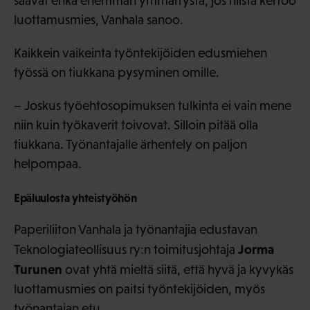
saavat ehkä enemmän ymmärrystä, jos niistä kertoo
luottamusmies, Vanhala sanoo.
Kaikkein vaikeinta työntekijöiden edusmiehen
työssä on tiukkana pysyminen omille.
– Joskus työehtosopimuksen tulkinta ei vain mene
niin kuin työkaverit toivovat. Silloin pitää olla
tiukkana. Työnantajalle ärhentely on paljon
helpompaa.
Epäluulosta yhteistyöhön
Paperiliiton Vanhala ja työnantajia edustavan
Jorma
Teknologiateollisuus ry:n toimitusjohtaja
Turunen
ovat yhtä mieltä siitä, että hyvä ja kyvykäs
luottamusmies on paitsi työntekijöiden, myös
työnantajan etu.