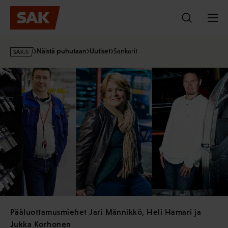
Hyppää
sisältöön
s
Näistä puhutaan
Uutiset
Sankarit
a
k
·
f
i
Pääluottamusmiehet Jari Männikkö, Heli Hamari ja
Jukka Korhonen