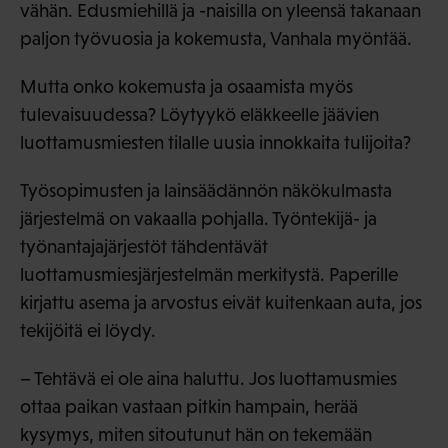
vähän. Edusmiehillä ja -naisilla on yleensä takanaan
paljon työvuosia ja kokemusta, Vanhala myöntää.
Mutta onko kokemusta ja osaamista myös
tulevaisuudessa? Löytyykö eläkkeelle jäävien
luottamusmiesten tilalle uusia innokkaita tulijoita?
Työsopimusten ja lainsäädännön näkökulmasta
järjestelmä on vakaalla pohjalla. Työntekijä- ja
työnantajajärjestöt tähdentävät
luottamusmiesjärjestelmän merkitystä. Paperille
kirjattu asema ja arvostus eivät kuitenkaan auta, jos
tekijöitä ei löydy.
– Tehtävä ei ole aina haluttu. Jos luottamusmies
ottaa paikan vastaan pitkin hampain, herää
kysymys, miten sitoutunut hän on tekemään