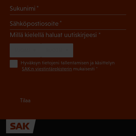
(Pakollinen)
Sukunimi
(Pakollinen)
Sähköpostiosoite
(Pakollinen)
Millä kielellä haluat uutiskirjeesi
SUOMI
RUOTSI
(Pa
Hyväksyn tietojeni tallentamisen ja käsittelyn
SAK:n viestintärekisterin
mukaisesti *
Tilaa