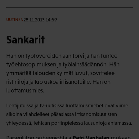
28.11.2013 14:59
UUTINEN
Sankarit
Hän on työtovereiden äänitorvi ja hän tuntee
työehtosopimuksen ja työlainsäädännön. Hän
ymmärtää talouden kylmät luvut, sovittelee
ristiriitoja ja luo uskoa irtisanotuille. Hän on
luottamusmies.
Lehtijutuissa ja tv-uutisissa luottamusmiehet ovat viime
aikoina vilahdelleet pääasiassa irtisanomisuutisten
yhteydessä, tehtaan portinpielessä lausuntoja antamassa.
Petri Vanhalan
Paperiliiton puheenjohtaja
mukaan