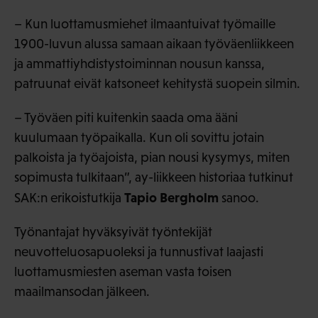
– Kun luottamusmiehet ilmaantuivat työmaille
1900-luvun alussa samaan aikaan työväenliikkeen
ja ammattiyhdistystoiminnan nousun kanssa,
patruunat eivät katsoneet kehitystä suopein silmin.
– Työväen piti kuitenkin saada oma ääni
kuulumaan työpaikalla. Kun oli sovittu jotain
palkoista ja työajoista, pian nousi kysymys, miten
sopimusta tulkitaan”, ay-liikkeen historiaa tutkinut
Tapio Bergholm
SAK:n erikoistutkija
sanoo.
Työnantajat hyväksyivät työntekijät
neuvotteluosapuoleksi ja tunnustivat laajasti
luottamusmiesten aseman vasta toisen
maailmansodan jälkeen.