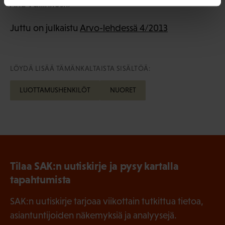
Anu Vallinkoski
Juttu on julkaistu
Arvo-lehdessä 4/2013
LÖYDÄ LISÄÄ TÄMÄNKALTAISTA SISÄLTÖÄ:
LUOTTAMUSHENKILÖT
NUORET
Tilaa SAK:n uutiskirje ja pysy kartalla
tapahtumista
SAK:n uutiskirje tarjoaa viikottain tutkittua tietoa,
asiantuntijoiden näkemyksiä ja analyysejä.