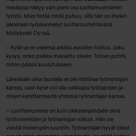
mediassa näkyy vain pieni osa luottamusmiehen
työstä. Mies tietää mistä puhuu, sillä hän on itsekin
aikoinaan työskennellyt luottamustehtävissä
Myllykoski Oy:ssä.
– Kyllä se on yleensä arkista asioiden hoitoa. Joku
kysyy, onko palkka maksettu oikein. Toinen pohtii,
miten pääsisi koulutukseen.
Läheskään aina taustalla ei ole ristiriitaa työnantajan
kanssa, vaan kyse voi olla vaikkapa työtapojen ja -
olojen kehittämisestä yhdessä työnantajan kanssa.
– Luottamusmies on kuin ukkosenjohdatin siinä
työtovereiden ja työnantajan välissä. Hän vie
viestiä molempiin suuntiin. Työnantajan hyvät ideat