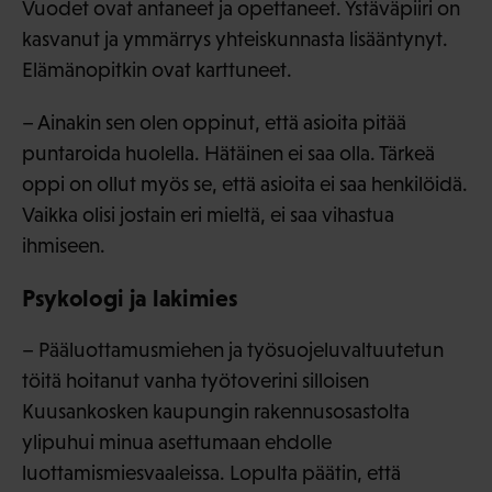
Vuodet ovat antaneet ja opettaneet. Ystäväpiiri on
kasvanut ja ymmärrys yhteiskunnasta lisääntynyt.
Elämänopitkin ovat karttuneet.
– Ainakin sen olen oppinut, että asioita pitää
puntaroida huolella. Hätäinen ei saa olla. Tärkeä
oppi on ollut myös se, että asioita ei saa henkilöidä.
Vaikka olisi jostain eri mieltä, ei saa vihastua
ihmiseen.
Psykologi ja lakimies
– Pääluottamusmiehen ja työsuojeluvaltuutetun
töitä hoitanut vanha työtoverini silloisen
Kuusankosken kaupungin rakennusosastolta
ylipuhui minua asettumaan ehdolle
luottamismiesvaaleissa. Lopulta päätin, että