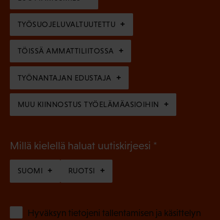
n
)
l
e
TYÖSUOJELUVALTUUTETTU
i
n
n
)
TÖISSÄ AMMATTILIITOSSA
e
n
TYÖNANTAJAN EDUSTAJA
)
MUU KIINNOSTUS TYÖELÄMÄASIOIHIN
(
Millä kielellä haluat uutiskirjeesi
P
SUOMI
RUOTSI
a
k
o
(
Hyväksyn tietojeni tallentamisen ja käsittelyn