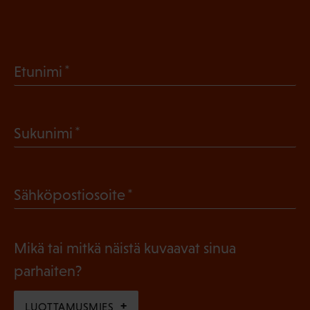
(
Etunimi
P
a
(
Sukunimi
k
P
o
a
l
(
Sähköpostiosoite
k
l
P
o
i
a
l
Mikä tai mitkä näistä kuvaavat sinua
n
k
l
parhaiten?
e
o
i
n
l
LUOTTAMUSMIES