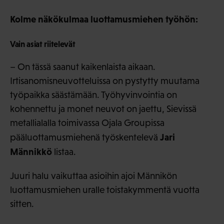
Kolme näkökulmaa luottamusmiehen työhön:
Vain asiat riitelevät
– On tässä saanut kaikenlaista aikaan.
Irtisanomisneuvotteluissa on pystytty muutama
työpaikka säästämään. Työhyvinvointia on
kohennettu ja monet neuvot on jaettu, Sievissä
metallialalla toimivassa Ojala Groupissa
Jari
pääluottamusmiehenä työskentelevä
Männikkö
listaa.
Juuri halu vaikuttaa asioihin ajoi Männikön
luottamusmiehen uralle toistakymmentä vuotta
sitten.