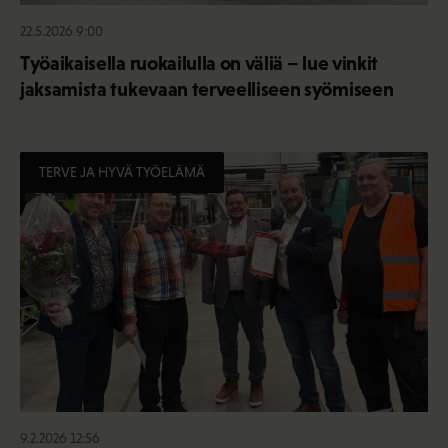
22.5.2026 9:00
Työaikaisella ruokailulla on väliä – lue vinkit
jaksamista tukevaan terveelliseen syömiseen
TERVE JA HYVÄ TYÖELÄMÄ
9.2.2026 12:56