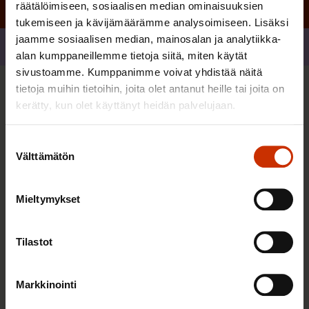
räätälöimiseen, sosiaalisen median ominaisuuksien
tukemiseen ja kävijämäärämme analysoimiseen. Lisäksi
jaamme sosiaalisen median, mainosalan ja analytiikka-
Jaa
alan kumppaneillemme tietoja siitä, miten käytät
sivustoamme. Kumppanimme voivat yhdistää näitä
tietoja muihin tietoihin, joita olet antanut heille tai joita on
Sinua saattaa myös kiinnostaa
kerätty, kun olet käyttänyt heidän palvelujaan.
Suostumuksen
TERVE JA HYVÄ TYÖELÄMÄ
Välttämätön
valinta
Mieltymykset
Tilastot
Markkinointi