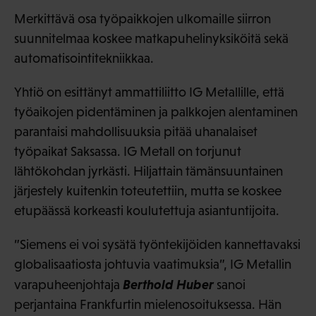
Merkittävä osa työpaikkojen ulkomaille siirron
suunnitelmaa koskee matkapuhelinyksiköitä sekä
automatisointitekniikkaa.
Yhtiö on esittänyt ammattiliitto IG Metallille, että
työaikojen pidentäminen ja palkkojen alentaminen
parantaisi mahdollisuuksia pitää uhanalaiset
työpaikat Saksassa. IG Metall on torjunut
lähtökohdan jyrkästi. Hiljattain tämänsuuntainen
järjestely kuitenkin toteutettiin, mutta se koskee
etupäässä korkeasti koulutettuja asiantuntijoita.
”Siemens ei voi sysätä työntekijöiden kannettavaksi
globalisaatiosta johtuvia vaatimuksia”, IG Metallin
Berthold Huber
varapuheenjohtaja
sanoi
perjantaina Frankfurtin mielenosoituksessa. Hän