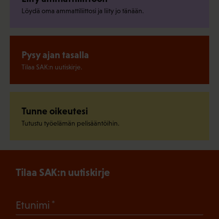
Löydä oma ammattiliittosi ja liity jo tänään.
Pysy ajan tasalla
Tilaa SAK:n uutiskirje.
Tunne oikeutesi
Tutustu työelämän pelisääntöihin.
Tilaa SAK:n uutiskirje
(Pakollinen)
Etunimi