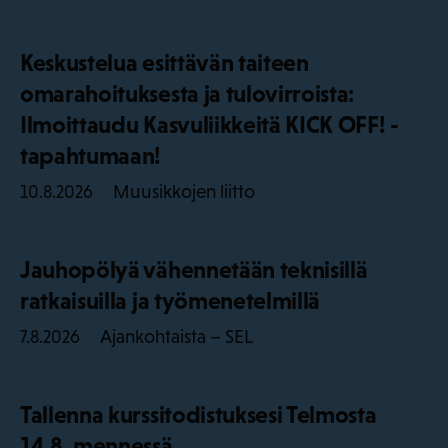
Keskustelua esittävän taiteen
omarahoituksesta ja tulovirroista:
Ilmoittaudu Kasvuliikkeitä KICK OFF! -
tapahtumaan!
Muusikkojen liitto
10.8.2026
Jauhopölyä vähennetään teknisillä
ratkaisuilla ja työmenetelmillä
Ajankohtaista – SEL
7.8.2026
Tallenna kurssitodistuksesi Telmosta
14.8. mennessä