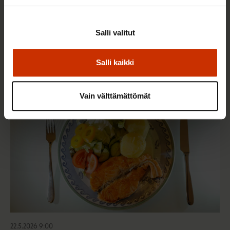
2.6.2026 11:00
Työmarkkinakeskusjärjestöt: Tuottava ja
Salli valitut
hyvinvoiva työelämä on yhteinen asia
Salli kaikki
TERVE JA HYVÄ TYÖELÄMÄ
Vain välttämättömät
22.5.2026 9:00