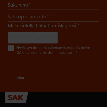
(Pakollinen)
Sukunimi
(Pakollinen)
Sähköpostiosoite
(Pakollinen)
Millä kielellä haluat uutiskirjeesi
SUOMI
RUOTSI
(Pa
Hyväksyn tietojeni tallentamisen ja käsittelyn
SAK:n viestintärekisterin
mukaisesti *
Tilaa