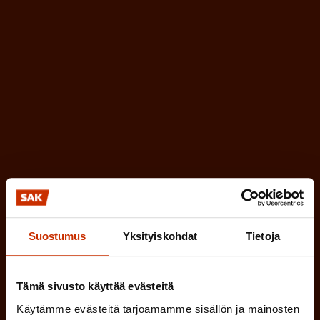
l
k
i
o
n
l
e
l
i
n
n
)
e
n
)
Suostumus
Yksityiskohdat
Tietoja
Tilaa
Tämä sivusto käyttää evästeitä
Käytämme evästeitä tarjoamamme sisällön ja mainosten