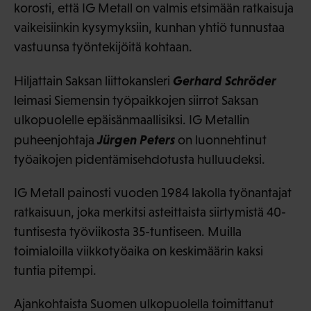
korosti, että IG Metall on valmis etsimään ratkaisuja
vaikeisiinkin kysymyksiin, kunhan yhtiö tunnustaa
vastuunsa työntekijöitä kohtaan.
Gerhard Schröder
Hiljattain Saksan liittokansleri
leimasi Siemensin työpaikkojen siirrot Saksan
ulkopuolelle epäisänmaallisiksi. IG Metallin
Jürgen Peters
puheenjohtaja
on luonnehtinut
työaikojen pidentämisehdotusta hulluudeksi.
IG Metall painosti vuoden 1984 lakolla työnantajat
ratkaisuun, joka merkitsi asteittaista siirtymistä 40-
tuntisesta työviikosta 35-tuntiseen. Muilla
toimialoilla viikkotyöaika on keskimäärin kaksi
tuntia pitempi.
Ajankohtaista Suomen ulkopuolella toimittanut