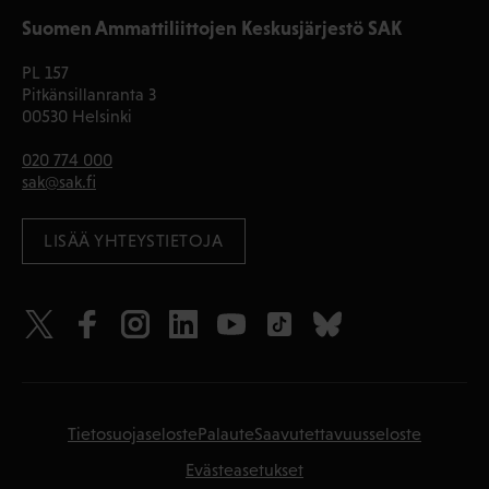
Suomen Ammattiliittojen Keskusjärjestö SAK
PL 157
Pitkänsillanranta 3
00530 Helsinki
020 774 000
sak@sak.fi
LISÄÄ YHTEYSTIETOJA
Tietosuojaseloste
Palaute
Saavutettavuusseloste
Evästeasetukset