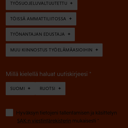
e
TYÖSUOJELUVALTUUTETTU
i
n
n
)
TÖISSÄ AMMATTILIITOSSA
e
n
TYÖNANTAJAN EDUSTAJA
)
MUU KIINNOSTUS TYÖELÄMÄASIOIHIN
(
Millä kielellä haluat uutiskirjeesi
P
SUOMI
RUOTSI
a
k
o
(
Hyväksyn tietojeni tallentamisen ja käsittelyn
P
l
SAK:n viestintärekisterin
mukaisesti *
a