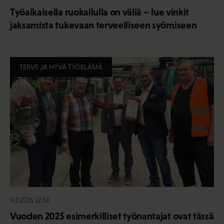
Työaikaisella ruokailulla on väliä – lue vinkit
jaksamista tukevaan terveelliseen syömiseen
TERVE JA HYVÄ TYÖELÄMÄ
9.2.2026 12:56
Vuoden 2025 esimerkilliset työnantajat ovat tässä