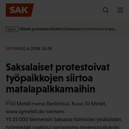
Hyppää
sisältöön
s
Näistä puhutaan
Uutiset
Saksalaiset protestoivat työpa…
a
k
·
21.6.2004 14:58
UUTINEN
f
i
Saksalaiset protestoivat
työpaikkojen siirtoa
matalapalkkamaihin
Yli 25 000 Siemensin Saksassa toimivien yksiköiden
työntekijää osallistui perjantaina mielenosoituksiin,