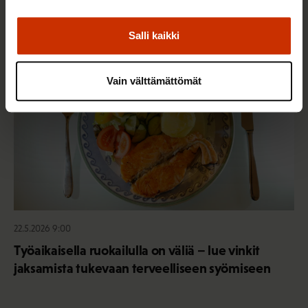
Salli kaikki
TERVE JA HYVÄ TYÖELÄMÄ
Vain välttämättömät
22.5.2026 9:00
Työaikaisella ruokailulla on väliä – lue vinkit
jaksamista tukevaan terveelliseen syömiseen