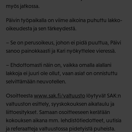
myös jatkossa.
Päivin työpaikalla on viime aikoina puhuttu lakko-
oikeudesta ja sen tärkeydestä.
– Se on perusoikeus, johon ei pidä puuttua, Päivi
sanoo painokkaasti ja Kari nyökyttelee vieressä.
– Ehdottomasti näin on, vaikka omalla alallani
lakkoja ei juuri ole ollut, vaan asiat on onnistuttu
selvittämään neuvotellen.
Osoitteesta
www.sak.fi/valtuusto
löytyvät SAK:n
valtuuston esittely, syyskokouksen aikataulu ja
liittoesitykset. Samaan osoitteeseen kerätään
kokouksen aikana mm. lehdistötiedotteet, uutisia
ja referaatteja valtuustossa pidetyistä puheista.