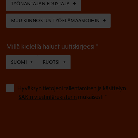
n
TYÖNANTAJAN EDUSTAJA
)
MUU KIINNOSTUS TYÖELÄMÄASIOIHIN
(
Millä kielellä haluat uutiskirjeesi
P
SUOMI
RUOTSI
a
k
o
(
Hyväksyn tietojeni tallentamisen ja käsittelyn
P
l
SAK:n viestintärekisterin
mukaisesti *
a
l
k
i
o
n
l
e
l