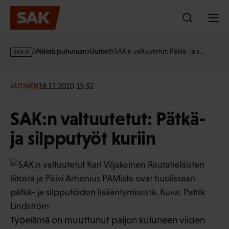
Hyppää
sisältöön
s
Näistä puhutaan
Uutiset
SAK:n valtuutetut: Pätkä- ja s…
a
k
·
18.11.2010 15:52
UUTINEN
f
i
SAK:n valtuutetut: Pätkä-
ja silpputyöt kuriin
Työelämä on muuttunut paljon kuluneen viiden