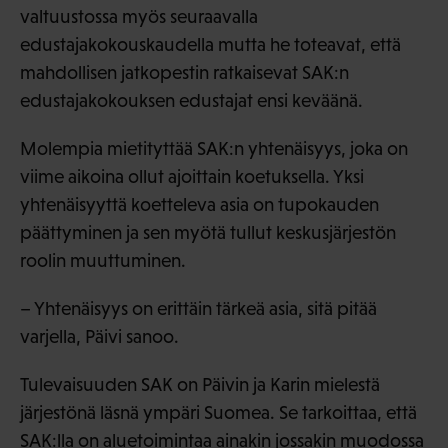
valtuustossa myös seuraavalla
edustajakokouskaudella mutta he toteavat, että
mahdollisen jatkopestin ratkaisevat SAK:n
edustajakokouksen edustajat ensi keväänä.
Molempia mietityttää SAK:n yhtenäisyys, joka on
viime aikoina ollut ajoittain koetuksella. Yksi
yhtenäisyyttä koetteleva asia on tupokauden
päättyminen ja sen myötä tullut keskusjärjestön
roolin muuttuminen.
– Yhtenäisyys on erittäin tärkeä asia, sitä pitää
varjella, Päivi sanoo.
Tulevaisuuden SAK on Päivin ja Karin mielestä
järjestönä läsnä ympäri Suomea. Se tarkoittaa, että
SAK:lla on aluetoimintaa ainakin jossakin muodossa