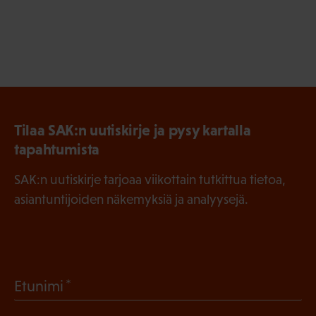
Tilaa SAK:n uutiskirje ja pysy kartalla
tapahtumista
SAK:n uutiskirje tarjoaa viikottain tutkittua tietoa,
asiantuntijoiden näkemyksiä ja analyysejä.
(
Etunimi
P