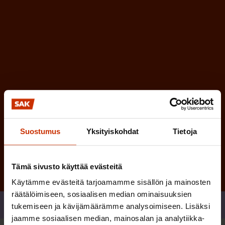
i
n
n
)
e
n
)
Tilaa
Suostumus
Yksityiskohdat
Tietoja
Tämä sivusto käyttää evästeitä
Käytämme evästeitä tarjoamamme sisällön ja mainosten
räätälöimiseen, sosiaalisen median ominaisuuksien
Jaa
tukemiseen ja kävijämäärämme analysoimiseen. Lisäksi
jaamme sosiaalisen median, mainosalan ja analytiikka-