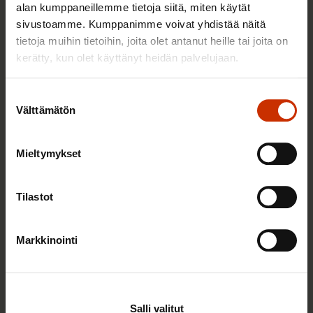
alan kumppaneillemme tietoja siitä, miten käytät
sivustoamme. Kumppanimme voivat yhdistää näitä
Sinua saattaa myös kiinnostaa
tietoja muihin tietoihin, joita olet antanut heille tai joita on
kerätty, kun olet käyttänyt heidän palvelujaan.
TERVE JA HYVÄ TYÖELÄMÄ
Suostumuksen
Välttämätön
valinta
Mieltymykset
Tilastot
Markkinointi
2.6.2026 11:00
Työmarkkinakeskusjärjestöt: Tuottava ja
hyvinvoiva työelämä on yhteinen asia
Salli valitut