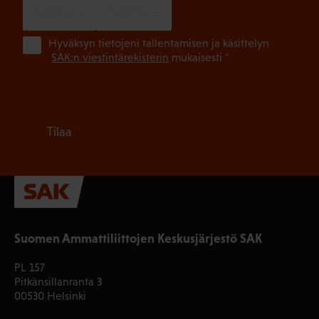
SUOMI
RUOTSI
(Pa
Hyväksyn tietojeni tallentamisen ja käsittelyn
SAK:n viestintärekisterin
mukaisesti *
Tilaa
Suomen Ammattiliittojen Keskusjärjestö SAK
PL 157
Pitkänsillanranta 3
00530 Helsinki