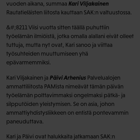
Kari Viljakainen
vuoden aikana, summaa
Rautatieläisten liitosta kauttaan SAK:n valtuustossa.
&#;8211 Viisi vuotta sitten täällä puhuttiin
työelämän ilmiöistä, jotka omalla alallani eivät olleet
tuttuja, mutta nyt ovat, Kari sanoo ja viittaa
työsuhteiden muuttumiseen yhä
epävarmemmiksi.
Päivi Arhenius
Kari Viljakainen ja
Palvelualojen
ammattiliitosta PAMista nimeävät tämän päivän
työelämän polttavimmaksi ongelmaksi pätkä- ja
silpputöiden yleistymisen. Se on asia, johon
ammattiyhdistysliikkeen on entistä pontevammin
paneuduttava.
Kari ja Päivi ovat halukkaita jatkamaan SAK:n