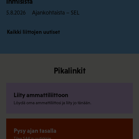
ihmisistä
Ajankohtaista – SEL
5.8.2026
Kaikki liittojen uutiset
Pikalinkit
Liity ammattiliittoon
Löydä oma ammattiliittosi ja liity jo tänään.
Pysy ajan tasalla
Tilaa SAK:n uutiskirje.