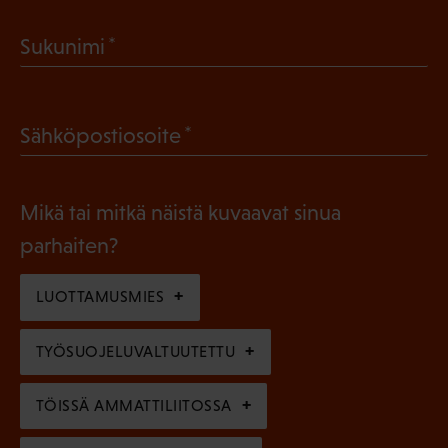
a
(
Sukunimi
k
P
o
a
l
(
Sähköpostiosoite
k
l
P
o
i
a
l
Mikä tai mitkä näistä kuvaavat sinua
n
k
l
parhaiten?
e
o
i
n
l
LUOTTAMUSMIES
n
)
l
e
TYÖSUOJELUVALTUUTETTU
i
n
n
)
TÖISSÄ AMMATTILIITOSSA
e