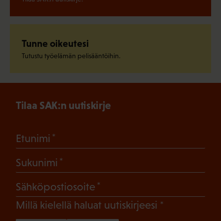
Tunne oikeutesi
Tutustu työelämän pelisääntöihin.
Tilaa SAK:n uutiskirje
(Pakollinen)
Etunimi
(Pakollinen)
Sukunimi
(Pakollinen)
Sähköpostiosoite
(Pakollinen)
Millä kielellä haluat uutiskirjeesi