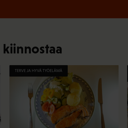
 kiinnostaa
TERVE JA HYVÄ TYÖELÄMÄ