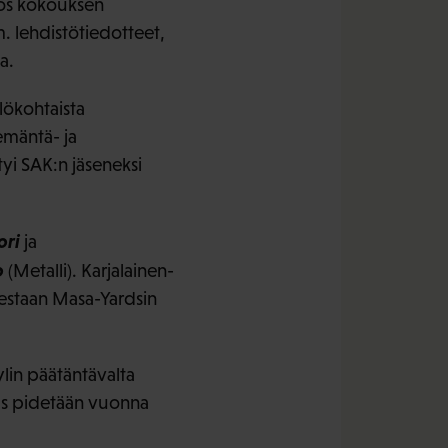
yös kokouksen
m. lehdistötiedotteet,
a.
ilökohtaista
emäntä- ja
tyi SAK:n jäseneksi
ori
ja
o
(Metalli). Karjalainen-
estaan Masa-Yardsin
ylin päätäntävalta
us pidetään vuonna