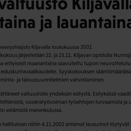
valtuusto Kiljavall
taina ja lauantain
okous järjestetään 22. ja 23.11. Kiljavan opistolla Nurmij
aa erityisesti maanantaina saavutettu tupon neuvottelutu
e eduskuntavaalikaudelle. Syyskokouksen sääntömääräisiä
minta- ja taloussuunnitelmien vahvistaminen.
 jättäneet valtuustolle yhdeksän esitystä. Esityksissä va
hittämistä, vuokratyövoiman työehtojen turvaamista ja 
n estämistä merenkulussa.
:n hallituksen niihin 4.11.2002 antamat lausunnot löytyvät