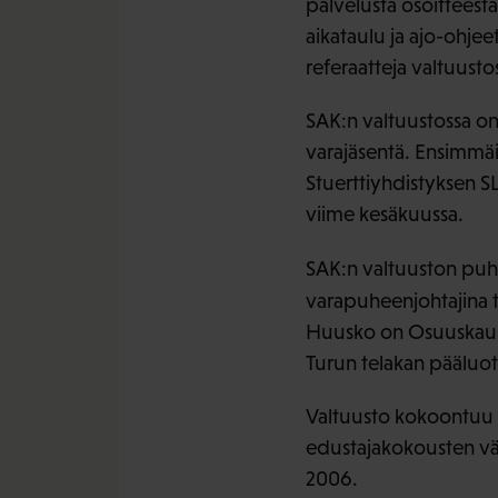
palvelusta osoitteest
aikataulu ja ajo-ohjee
referaatteja valtuusto
SAK:n valtuustossa on 1
varajäsentä. Ensimmä
Stuerttiyhdistyksen SL
viime kesäkuussa.
SAK:n valtuuston puh
varapuheenjohtajina 
Huusko on Osuuskaupp
Turun telakan pääluo
Valtuusto kokoontuu va
edustajakokousten vä
2006.