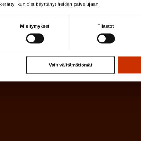
n kerätty, kun olet käyttänyt heidän palvelujaan.
P
l
a
l
k
Mieltymykset
Tilastot
i
o
n
l
e
l
i
n
Vain välttämättömät
n
)
e
n
)