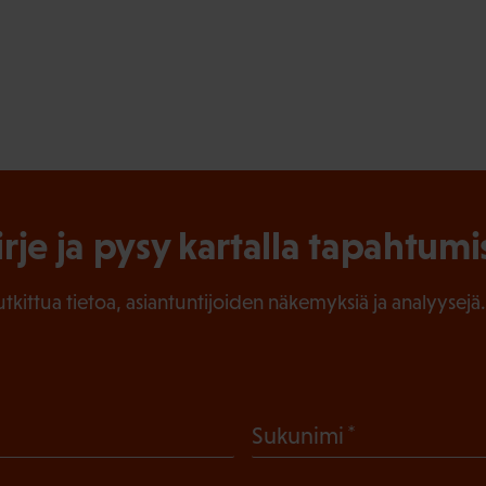
irje ja pysy kartalla tapahtumi
tutkittua tietoa, asiantuntijoiden näkemyksiä ja analyysejä.
(
Sukunimi
P