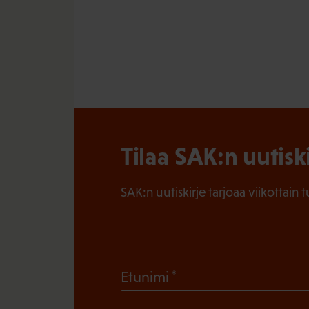
Tilaa SAK:n uutisk
SAK:n uutiskirje tarjoaa viikottain 
(
Etunimi
P