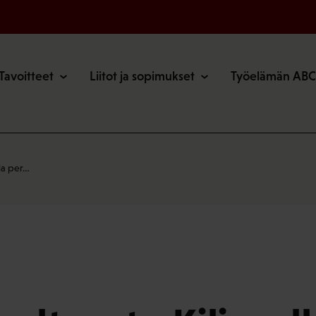
o
Tavoitteet
Liitot ja sopimukset
Työelämän ABC
lla per…