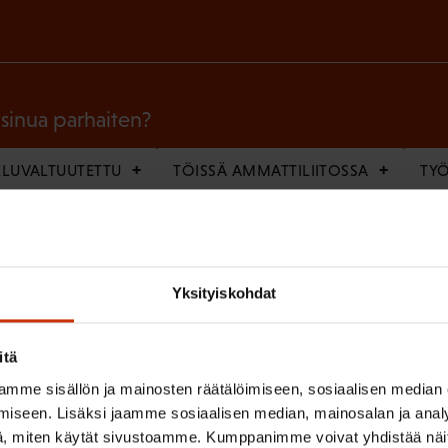
a
k
o
l
 sinua parhaiten?
l
LUVALTUUTETTU
TÖISSÄ AMMATTILIITOSSA
TY
i
n
IHIN
e
n
Yksityiskohdat
(
si
)
P
itä
a
mme sisällön ja mainosten räätälöimiseen, sosiaalisen median
k
iseen. Lisäksi jaamme sosiaalisen median, mainosalan ja analy
o
, miten käytät sivustoamme. Kumppanimme voivat yhdistää näitä t
(
en ja käsittelyn
SAK:n viestintärekisterin
mukaisesti *