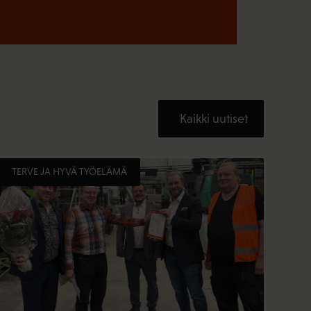
Kaikki uutiset
TERVE JA HYVÄ TYÖELÄMÄ