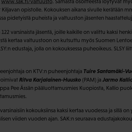
a
www.sak.fi/valtuusto
. Samasta osoitteesta löytyvät m
t Kiljavan opistolle. Kokouksen aikana sivulle kerätään m
ssa pidetyistä puheista ja valtuuston jäsenten haastatteluj
22 varsinaista jäsentä, joille kaikille on valittu kaksi henk
istä kertaa valtuustoon on kutsuttu myös Suomen Lento
SY:n edustaja, jolla on kokouksessa puheoikeus. SLSY liit
Tuire Santamäki-Vu
eenjohtaja on KTV:n puheenjohtaja
Ritva Karjalainen-Huusko
Jarmo Kalli
toimivat
(PAM) ja
a Pee Ässän pääluottamusmies Kuopiosta, Kallio puol
ttamusmies.
rsinaisiin kokouksiinsa kaksi kertaa vuodessa ja sillä on 
lisen viiden vuoden ajan. SAK:n seuraava edustajakoko