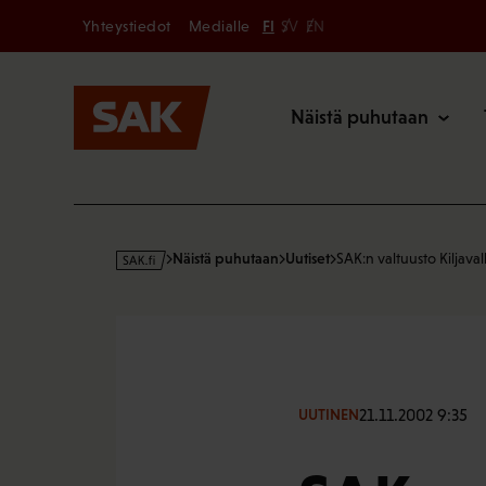
Secondary
Hyppää
Yhteystiedot
Medialle
FI
SV
EN
sisältöön
Päävalikk
Näistä puhutaan
s
Näistä puhutaan
Uutiset
SAK:n valtuusto Kiljava
a
k
·
f
i
21.11.2002 9:35
UUTINEN