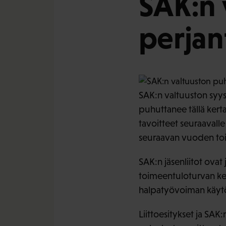
SAK:n 
perjan
SAK:n valtuuston syysk
puhuttanee tällä kert
tavoitteet seuraavall
seuraavan vuoden toi
SAK:n jäsenliitot ovat
toimeentuloturvan ke
halpatyövoiman käytö
Liittoesitykset ja SAK