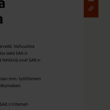
a
a
ärvellä. Valtuustoa
los sekä SAK:n
 tehtäviä ovat SAK:n
aditaan mm. työttömien
ulkomaisen
 SAK:n Internet-