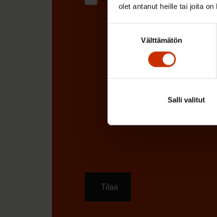
olet antanut heille tai joita o
Suostumuksen
Välttämätön
valinta
Salli valitut
Tilaa