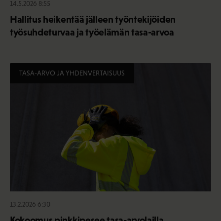
14.5.2026 8:55
Hallitus heikentää jälleen työntekijöiden
työsuhdeturvaa ja työelämän tasa-arvoa
TASA-ARVO JA YHDENVERTAISUUS
13.2.2026 6:30
Kokoomus pinkkipesee tasa-arvolailla