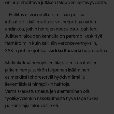
on huolehdittava julkisen talouden kestävyydestä.
– Hallitus ei voi omilla toimillaan poistaa
inflaatiopiikkiä, mutta se voi helpottaa niiden
ahdinkoa, joihin hintojen nousu osuu pahiten.
Julkisen talouden kannalta on parempi keskittyä
täsmätoimiin kuin kalliisiin veronkevennyksiin,
Jarkko Eloranta
SAK:n puheenjohtaja
huomauttaa.
Matkakuluvähennyksen tilapäisen korotuksen
jatkaminen ja sähkön tarjonnan lisääminen
esimerkiksi tehoreserviä hyödyntämällä
lieventäisivät hintapiikin haittoja.
Varhaiskasvatusmaksujen alentaminen olisi
työllisyydenkin näkökulmasta hyvä tapa tukea
palkansaajia taloudellisesti.