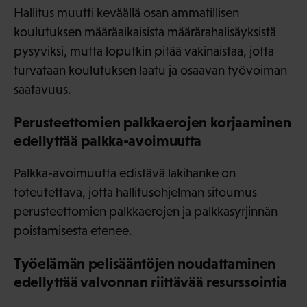
Hallitus muutti keväällä osan ammatillisen
koulutuksen määräaikaisista määrärahalisäyksistä
pysyviksi, mutta loputkin pitää vakinaistaa, jotta
turvataan koulutuksen laatu ja osaavan työvoiman
saatavuus.
Perusteettomien palkkaerojen korjaaminen
edellyttää palkka-avoimuutta
Palkka-avoimuutta edistävä lakihanke on
toteutettava, jotta hallitusohjelman sitoumus
perusteettomien palkkaerojen ja palkkasyrjinnän
poistamisesta etenee.
Työelämän pelisääntöjen noudattaminen
edellyttää valvonnan riittävää resurssointia