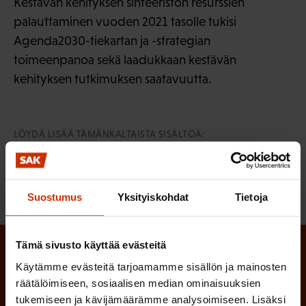
Kestävän kehityksen sihteeristön resurssien
palauttaminen vuoden 2021 tasolle tukisi
Agenda2030-tiekartan ja -strategian
toimeenpanoa sekä laadukkaan kestävän
kehityksen tutkimuksen saatavuutta.
LÖYDÄ LISÄÄ TÄMÄNKALTAISTA SISÄLTÖÄ:
SOSIAALITURVA
TALOUS
Suostumus
Yksityiskohdat
Tietoja
Tämä sivusto käyttää evästeitä
Tilaa SAK:n uutiskirje ja pysy kartalla
Käytämme evästeitä tarjoamamme sisällön ja mainosten
tapahtumista
räätälöimiseen, sosiaalisen median ominaisuuksien
tukemiseen ja kävijämäärämme analysoimiseen. Lisäksi