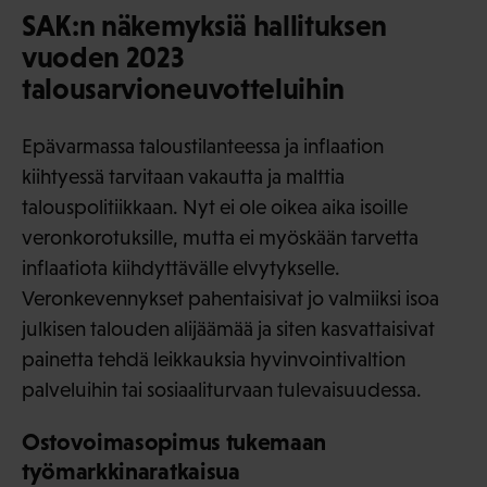
SAK:n näkemyksiä hallituksen
vuoden 2023
talousarvioneuvotteluihin
Epävarmassa taloustilanteessa ja inflaation
kiihtyessä tarvitaan vakautta ja malttia
talouspolitiikkaan. Nyt ei ole oikea aika isoille
veronkorotuksille, mutta ei myöskään tarvetta
inflaatiota kiihdyttävälle elvytykselle.
Veronkevennykset pahentaisivat jo valmiiksi isoa
julkisen talouden alijäämää ja siten kasvattaisivat
painetta tehdä leikkauksia hyvinvointivaltion
palveluihin tai sosiaaliturvaan tulevaisuudessa.
Ostovoimasopimus tukemaan
työmarkkinaratkaisua