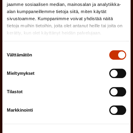
SAK:n uutiskirje tarjoaa viikottain tutkittua tietoa,
jaamme sosiaalisen median, mainosalan ja analytiikka-
alan kumppaneillemme tietoja siitä, miten käytät
asiantuntijoiden näkemyksiä ja analyysejä.
sivustoamme. Kumppanimme voivat yhdistää näitä
tietoja muihin tietoihin, joita olet antanut heille tai joita on
kerätty, kun olet käyttänyt heidän palvelujaan.
(
Etunimi
Suostumuksen
Välttämätön
valinta
P
a
(
Mieltymykset
Sukunimi
k
P
o
Tilastot
a
l
(
Sähköpostiosoite
k
l
P
Markkinointi
o
i
a
l
Mikä tai mitkä näistä kuvaavat sinua
n
k
l