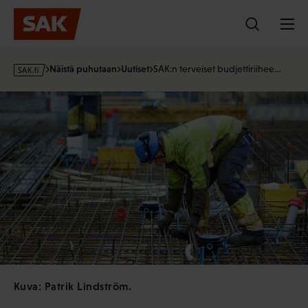
Hyppää
sisältöön
s
Näistä puhutaan
Uutiset
SAK:n terveiset budjettiriihee…
a
k
·
f
i
Kuva: Patrik Lindström.