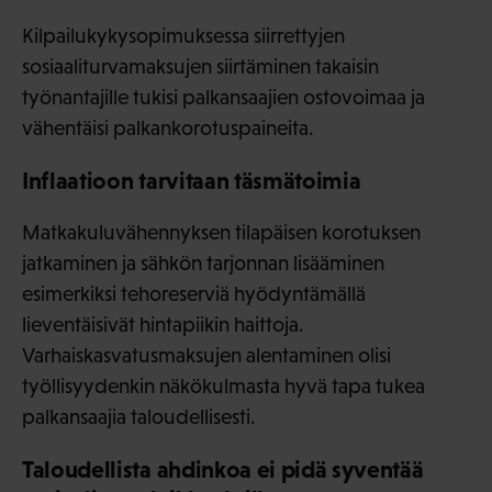
Kilpailukykysopimuksessa siirrettyjen
sosiaaliturvamaksujen siirtäminen takaisin
työnantajille tukisi palkansaajien ostovoimaa ja
vähentäisi palkankorotuspaineita.
Inflaatioon tarvitaan täsmätoimia
Matkakuluvähennyksen tilapäisen korotuksen
jatkaminen ja sähkön tarjonnan lisääminen
esimerkiksi tehoreserviä hyödyntämällä
lieventäisivät hintapiikin haittoja.
Varhaiskasvatusmaksujen alentaminen olisi
työllisyydenkin näkökulmasta hyvä tapa tukea
palkansaajia taloudellisesti.
Taloudellista ahdinkoa ei pidä syventää