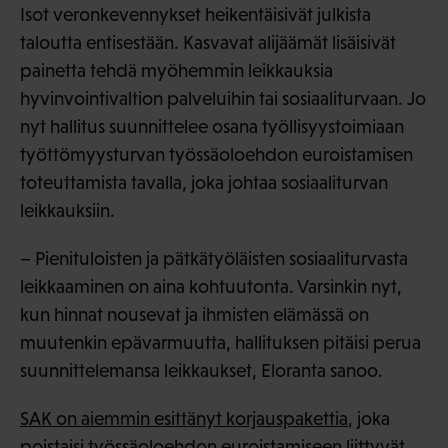
Isot veronkevennykset heikentäisivät julkista
taloutta entisestään. Kasvavat alijäämät lisäisivät
painetta tehdä myöhemmin leikkauksia
hyvinvointivaltion palveluihin tai sosiaaliturvaan. Jo
nyt hallitus suunnittelee osana työllisyystoimiaan
työttömyysturvan työssäoloehdon euroistamisen
toteuttamista tavalla, joka johtaa sosiaaliturvan
leikkauksiin.
– Pienituloisten ja pätkätyöläisten sosiaaliturvasta
leikkaaminen on aina kohtuutonta. Varsinkin nyt,
kun hinnat nousevat ja ihmisten elämässä on
muutenkin epävarmuutta, hallituksen pitäisi perua
suunnittelemansa leikkaukset, Eloranta sanoo.
SAK on aiemmin esittänyt korjauspakettia
, joka
poistaisi työssäoloehdon euroistamiseen liittyvät