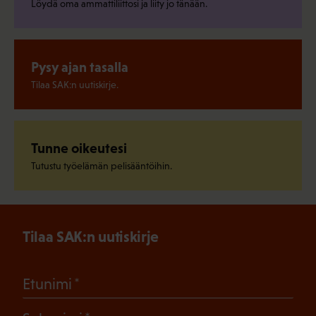
Löydä oma ammattiliittosi ja liity jo tänään.
Pysy ajan tasalla
Tilaa SAK:n uutiskirje.
Tunne oikeutesi
Tutustu työelämän pelisääntöihin.
Tilaa SAK:n uutiskirje
(Pakollinen)
Etunimi