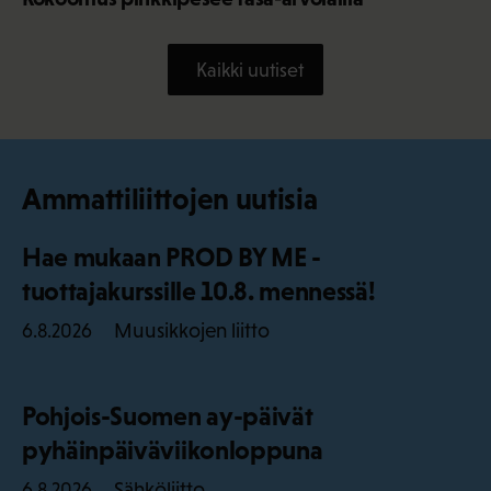
Kaikki uutiset
Ammattiliittojen uutisia
Hae mukaan PROD BY ME -
tuottajakurssille 10.8. mennessä!
Muusikkojen liitto
6.8.2026
Pohjois-Suomen ay-päivät
pyhäinpäiväviikonloppuna
Sähköliitto
6.8.2026