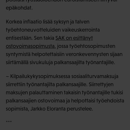
epäkohdat.
Korkea inflaatio lisää syksyn ja talven
työehtoneuvotteluiden vaikeuskerrointa
entisestään. Sen takia
SAK on esittänyt
ostovoimasopimusta
, jossa työehtosopimusten
syntymistä helpotettaisiin veronkevennysten sijaan
siirtämällä sivukuluja palkansaajilta työnantajille.
– Kilpailukykysopimuksessa sosiaaliturvamaksuja
siirrettiin työnantajilta palkansaajille. Siirrettyjen
maksujen palauttaminen takaisin työnantajille tukisi
palkansaajien ostovoimaa ja helpottaisi työehdoista
sopimista, Jarkko Eloranta perustelee.
***