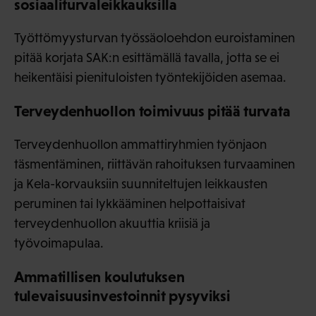
sosiaaliturvaleikkauksilla
Työttömyysturvan työssäoloehdon euroistaminen
pitää korjata SAK:n esittämällä tavalla, jotta se ei
heikentäisi pienituloisten työntekijöiden asemaa.
Terveydenhuollon toimivuus pitää turvata
Terveydenhuollon ammattiryhmien työnjaon
täsmentäminen, riittävän rahoituksen turvaaminen
ja Kela-korvauksiin suunniteltujen leikkausten
peruminen tai lykkääminen helpottaisivat
terveydenhuollon akuuttia kriisiä ja
työvoimapulaa.
Ammatillisen koulutuksen
tulevaisuusinvestoinnit pysyviksi