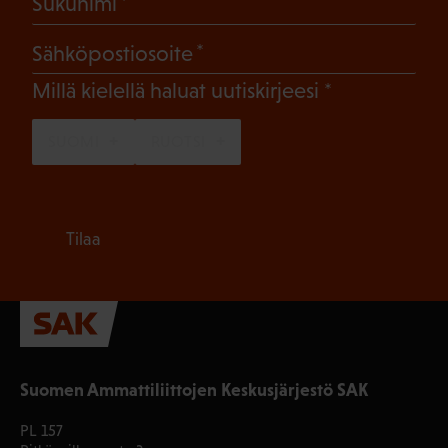
(Pakollinen)
Sukunimi
(Pakollinen)
Sähköpostiosoite
(Pakollinen)
Millä kielellä haluat uutiskirjeesi
SUOMI
RUOTSI
Tilaa
Suomen Ammattiliittojen Keskusjärjestö SAK
PL 157