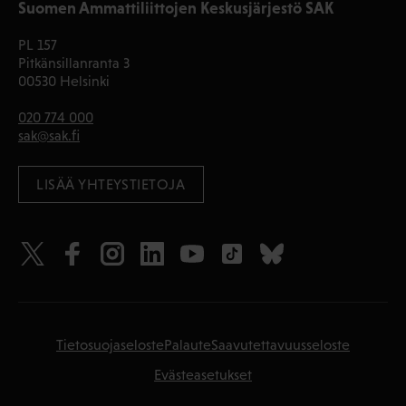
Suomen Ammattiliittojen Keskusjärjestö SAK
PL 157
Pitkänsillanranta 3
00530 Helsinki
020 774 000
sak@sak.fi
LISÄÄ YHTEYSTIETOJA
Tietosuojaseloste
Palaute
Saavutettavuusseloste
Evästeasetukset