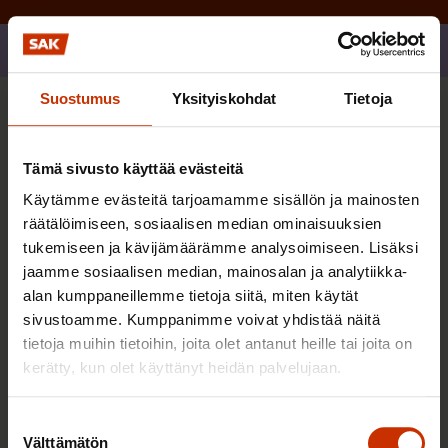
Jaa
Suostumus
Yksityiskohdat
Tietoja
Sinua saattaa myös kiinnostaa
Tämä sivusto käyttää evästeitä
TERVE JA HYVÄ TYÖELÄMÄ
Käytämme evästeitä tarjoamamme sisällön ja mainosten
räätälöimiseen, sosiaalisen median ominaisuuksien
tukemiseen ja kävijämäärämme analysoimiseen. Lisäksi
jaamme sosiaalisen median, mainosalan ja analytiikka-
alan kumppaneillemme tietoja siitä, miten käytät
sivustoamme. Kumppanimme voivat yhdistää näitä
tietoja muihin tietoihin, joita olet antanut heille tai joita on
kerätty, kun olet käyttänyt heidän palvelujaan.
Suostumuksen
Välttämätön
valinta