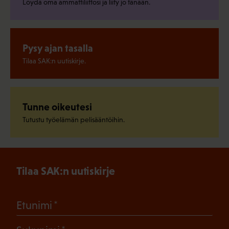
Löydä oma ammattiliittosi ja liity jo tänään.
Pysy ajan tasalla
Tilaa SAK:n uutiskirje.
Tunne oikeutesi
Tutustu työelämän pelisääntöihin.
Tilaa SAK:n uutiskirje
(Pakollinen)
Etunimi
(Pakollinen)