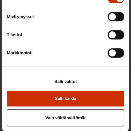
2.6.2026 11:00
Työmarkkinakeskusjärjestöt: Tuottava ja
Mieltymykset
hyvinvoiva työelämä on yhteinen asia
Tilastot
TERVE JA HYVÄ TYÖELÄMÄ
Markkinointi
Salli valitut
Salli kaikki
Vain välttämättömät
22.5.2026 9:00