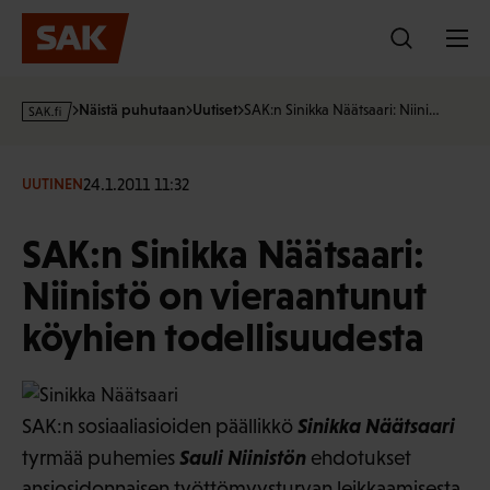
Hyppää
sisältöön
s
Näistä puhutaan
Uutiset
SAK:n Sinikka Näätsaari: Niini…
a
k
·
24.1.2011 11:32
UUTINEN
f
i
SAK:n Sinikka Näätsaari:
Niinistö on vieraantunut
köyhien todellisuudesta
Sinikka Näätsaari
SAK:n sosiaaliasioiden päällikkö
Sauli Niinistön
tyrmää puhemies
ehdotukset
ansiosidonnaisen työttömyysturvan leikkaamisesta.