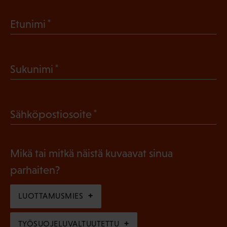
(
Etunimi
P
a
(
Sukunimi
k
P
o
a
l
(
Sähköpostiosoite
k
l
P
o
i
a
l
Mikä tai mitkä näistä kuvaavat sinua
n
k
l
parhaiten?
e
o
i
n
l
LUOTTAMUSMIES
n
)
l
e
TYÖSUOJELUVALTUUTETTU