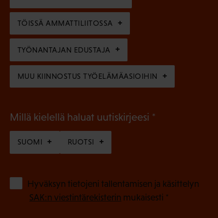
i
n
n
)
TÖISSÄ AMMATTILIITOSSA
e
n
TYÖNANTAJAN EDUSTAJA
)
MUU KIINNOSTUS TYÖELÄMÄASIOIHIN
(
Millä kielellä haluat uutiskirjeesi
P
SUOMI
RUOTSI
a
k
o
(
Hyväksyn tietojeni tallentamisen ja käsittelyn
P
l
SAK:n viestintärekisterin
mukaisesti *
a
l