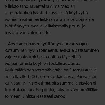
Niinistö sanoi lauantaina Alma Median
sanomalehtien haastattelussa, että köyhyyttä
voitaisiin vähentää leikkaamalla ansiosidonnaista
työttömyysturvaa ja katkaisemalla perus- ja
ansioturvan välinen side.
– Ansiosidonnaisen työttömyysturvan saajien
kutsuminen hyvin toimeentuleviksi ja patistaminen
vajeen maksumiehiksi osoittaa täydellistä
vieraantumista köyhien todellisuudesta..
Keskimääräinen ansiopäiväraha on Suomessa tällä
hetkellä alle 1200 euroa kuukaudessa. Päinvastoin
kuin Sauli Niinistö esittää, sillä summalla elävien ei
todellakaan tarvitse pohtia, tulisiko vähemmälläkin
toimeen, Sinikka Näätsaari sanoo.