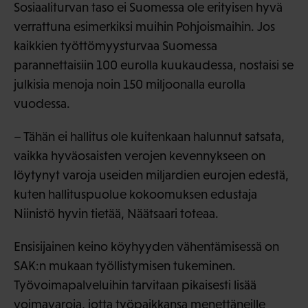
Sosiaaliturvan taso ei Suomessa ole erityisen hyvä
verrattuna esimerkiksi muihin Pohjoismaihin. Jos
kaikkien työttömyysturvaa Suomessa
parannettaisiin 100 eurolla kuukaudessa, nostaisi se
julkisia menoja noin 150 miljoonalla eurolla
vuodessa.
– Tähän ei hallitus ole kuitenkaan halunnut satsata,
vaikka hyväosaisten verojen kevennykseen on
löytynyt varoja useiden miljardien eurojen edestä,
kuten hallituspuolue kokoomuksen edustaja
Niinistö hyvin tietää, Näätsaari toteaa.
Ensisijainen keino köyhyyden vähentämisessä on
SAK:n mukaan työllistymisen tukeminen.
Työvoimapalveluihin tarvitaan pikaisesti lisää
voimavaroja, jotta työpaikkansa menettäneille