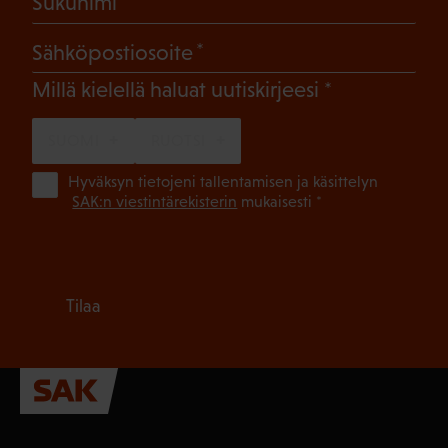
Sukunimi
(Pakollinen)
Sähköpostiosoite
(Pakollinen)
Millä kielellä haluat uutiskirjeesi
SUOMI
RUOTSI
(Pa
Hyväksyn tietojeni tallentamisen ja käsittelyn
SAK:n viestintärekisterin
mukaisesti *
Tilaa