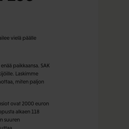
ilee vielä päälle
ä enää paikkaansa. SAK
ijöille. Laskimme
ottaa, miten paljon
ansiot ovat 2000 euron
lopusta alkaen 118
in suuren
uttaa.