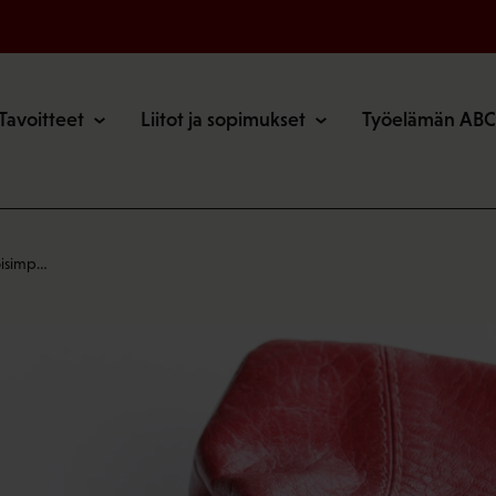
o
Tavoitteet
Liitot ja sopimukset
Työelämän ABC
loisimp…