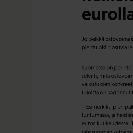
euroll
Jo pelkkä ostovoimakri
pientuloisiin osuvia l
Suomessa on perinteise
selvitti, mitä ostovoi
vaikutuksen konkreett
tuloista on kadonnut 
– Esimerkiksi pienipa
tuntumassa, ja heidän
euroa kuukaudessa. J
rahasumman katoamin