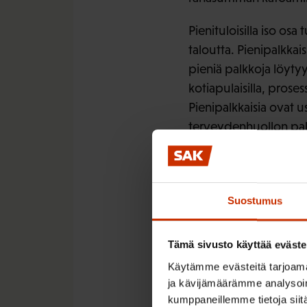
Pienituloisilla iso osa
taloutta. Pienipalkkais
pieniä palkkoja löytyy
kotiapulaisilla, proses
Pienipalkkaisia ovat u
terveydenhuollon pal
– Laskelmien mukaan 
takapakkia 14 vuotta.
painottaa.
Suostumus
SAK pitääkin moraalitt
Tämä sivusto käyttää eväste
moukaroivan leikkausl
Käytämme evästeitä tarjoama
– Esimerkiksi sairausl
ja kävijämäärämme analysoim
kumppaneillemme tietoja siitä
päivän palkan menet