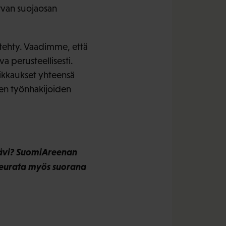
urvan suojaosan
e tehty. Vaadimme, että
va perusteellisesti.
eikkaukset yhteensä
ien työnhakijoiden
kävi? SuomiAreenan
 seurata myös suorana