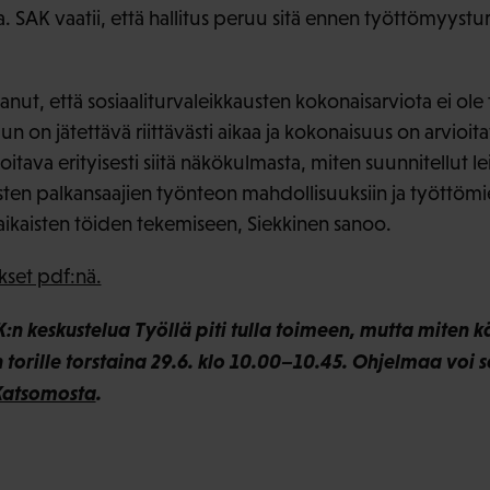
a. SAK vaatii, että hallitus peruu sitä ennen työttömyyst
ttanut, että sosiaaliturvaleikkausten kokonaisarviota ei ol
n on jätettävä riittävästi aikaa ja kokonaisuus on arvioita
itava erityisesti siitä näkökulmasta, miten suunnitellut l
isten palkansaajien työnteon mahdollisuuksiin ja työttöm
-aikaisten töiden tekemiseen, Siekkinen sanoo.
kset pdf:nä.
n keskustelua Työllä piti tulla toimeen, mutta miten 
torille torstaina 29.6. klo 10.00–10.45. Ohjelmaa voi
atsomosta
.