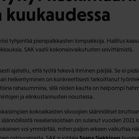
a kuukaudessa
isi tyhjentää pienipalkkaisten lompakkoja. Hallitus kaava
eikkauksia. SAK vaatii kokonaisvaikutusten selvittämistä.
sti ajateltu, että työtä tekevä ihminen pärjää. Se ei pid
man heikentyminen on konkreettisesti tarkoittanut työntek
isina rahasummina, sillä niiden kautta on helpompi hahm
hintojen ja elinkustannusten noustessa.
lkkaisimpien kokoaikaisten siivoojien säännölliset brutto
 säännöllisistä reaaliansioistaan on sulanut vuoden 2021 
okainen voi ymmärtää, miten paljon arkeen vaikuttaa nä
Saana Siekkinen
en ostovoimasta, SAK:n johtaja
huoma