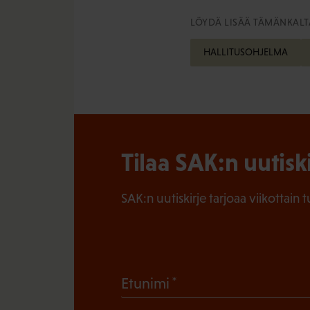
LÖYDÄ LISÄÄ TÄMÄNKALTA
HALLITUSOHJELMA
Tilaa SAK:n uutisk
SAK:n uutiskirje tarjoaa viikottain 
(
Etunimi
P