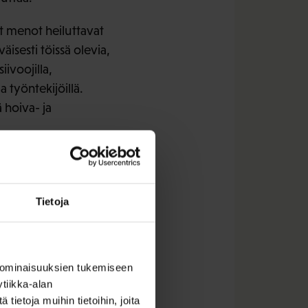
vät menot heiluttavat
äisesti töissä olevia,
ivoojilla,
a työntekijöillä.
 hoiva- ja
ovat menneet
kriiseihin, Siekkinen
Tietoja
sia useasta suunnasta
 ominaisuuksien tukemiseen
en oloja, koska heille
tiikka-alan
ietoja muihin tietoihin, joita