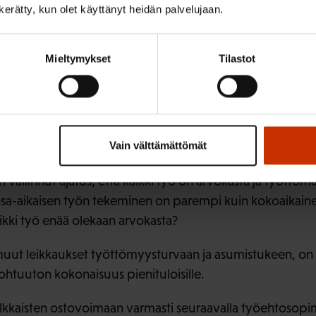
n kerätty, kun olet käyttänyt heidän palvelujaan.
oistaa työttömyysturvan suojaosan. Tämä päätös voi leika
tä ja soviteltua päivärahaa saavalta satoja euroa kuukaud
Mieltymykset
Tilastot
kaikenlaista työtä työttömyyden aikana ilman, että työ
määrää. Erityisen tärkeä suojaosa on osa-aikatyötä teke
 etenkin matalapalkka-aloilla, jos työnantajat eivät pyst
eja siten, että palkalla tulee toimeen.
Vain välttämättömät
ella ei ole edes valtiovarainministeriön arvioiden mukaan
allinnut ajatus, että kaikki työ on arvokasta ja työttömä
osa-aikaisen työn tekeminen on parempi kuin kokoaikain
ikki työ enää olekaan arvokasta?
 muut leikkaukset työttömyysturvaan ja asumistukeen, on 
kohtuuton kokonaisuus pienituloisille.
alkkaisten ostovoimaan varmasti seuraavalla työehtosop