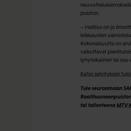
neuvottelukierroksell
poiston.
– Hallitus on jo ilmoi
leikkausten valmisteluu
Kokonaisuutta on arvio
vaikuttavat pienitulo
lyhytaikaisten tai osa
Katso selvityksen tulo
Tule seuraamaan SAK:
Raatihuoneenpuiston 
tai tallenteena
MTV K