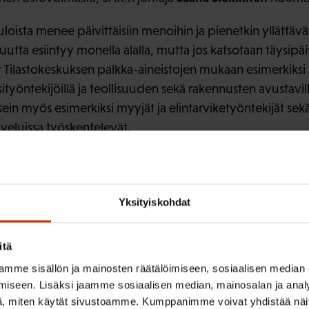
 tuloista menee päivittäisiin menoihin ja pienetkin yllättä
uutta esiintyy monella alalla, mutta jos katsotaan täysipäiv
 Tilastokeskuksen palkka-aineistojen mukaan esimerkiksi si
sityöntekijöillä ja teollisuuden sekä rakennusten avustavill
sein myös esimerkiksi myyjät ja elintarviketyöntekijät sekä
veluissa työskentelevät.
vajaassa kahdessa vuodessa palkansaajien reaaliansiot 
 Se on täysin omaa luokkaansa verrattuna muihin talouden 
Yksityiskohdat
omana, että hallitus iskee tähän saumaan juuri pienituloi
itä
istansa.
mme sisällön ja mainosten räätälöimiseen, sosiaalisen median
omapäivän palkattomuus kurjistaa erityisesti pienipalkkaist
iseen. Lisäksi jaamme sosiaalisen median, mainosalan ja analy
, miten käytät sivustoamme. Kumppanimme voivat yhdistää näitä t
täminen on suhteessa huomattavasti isompi ongelma.