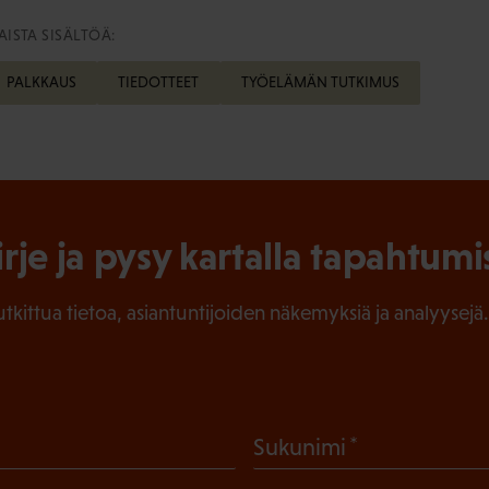
ISTA SISÄLTÖÄ:
PALKKAUS
TIEDOTTEET
TYÖELÄMÄN TUTKIMUS
irje ja pysy kartalla tapahtumi
tutkittua tietoa, asiantuntijoiden näkemyksiä ja analyysejä.
(
Sukunimi
P