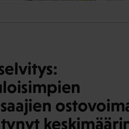
selvitys:
uloisimpien
saajien ostovoim
tynyt keskimääri