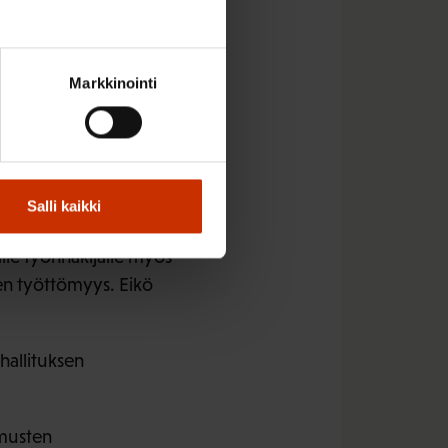
ta esimerkiksi osa-
essa. Suojaosa on
Markkinointi
 on pienentänyt
välle. Sen poisto
y korottamaan palkkaa
Salli kaikki
 työllisyysvaikutusta.
lle työnhakijalle myös
en työttömyys. Eikö
hallituksen
imusten