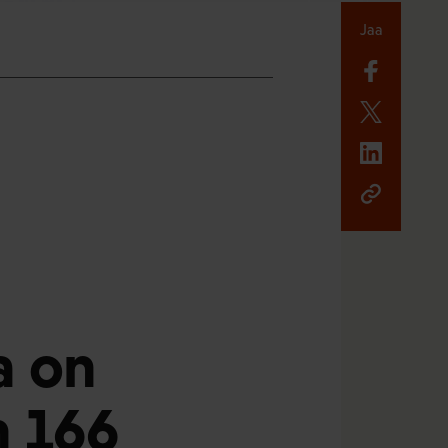
Jaa
a on
n 166