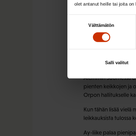
olet antanut heille tai joita o
Hallitus aikoo myös p
Suostumuksen
aikaista työtä tekeväl
Välttämätön
valinta
kannustanut tekemään 
työttömyyskorvauksen 
lisännee työttömyyttä
tai tarjoamaan lisätunt
Salli valitut
– Suojaosan poistamis
Aiemmin Suomessa on v
pienten keikkojen ja 
Orpon hallitukselle ka
Kun tähän lisää vielä
leikkauksista tulossa 
Ay-liike palaa pienip