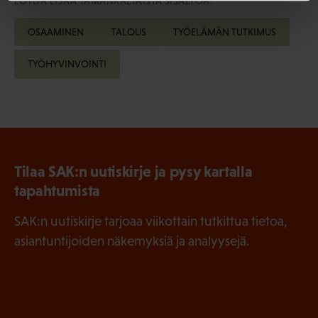
LÖYDÄ LISÄÄ TÄMÄNKALTAISTA SISÄLTÖÄ:
OSAAMINEN
TALOUS
TYÖELÄMÄN TUTKIMUS
TYÖHYVINVOINTI
Tilaa SAK:n uutiskirje ja pysy kartalla
tapahtumista
SAK:n uutiskirje tarjoaa viikottain tutkittua tietoa,
asiantuntijoiden näkemyksiä ja analyysejä.