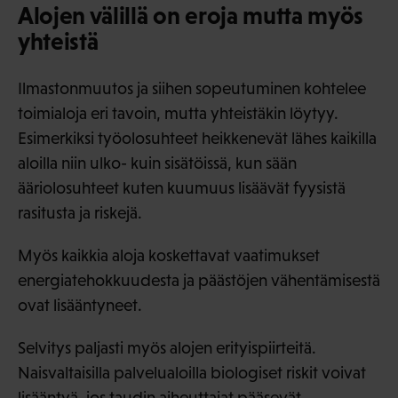
Alojen välillä on eroja mutta myös
yhteistä
Ilmastonmuutos ja siihen sopeutuminen kohtelee
toimialoja eri tavoin, mutta yhteistäkin löytyy.
Esimerkiksi työolosuhteet heikkenevät lähes kaikilla
aloilla niin ulko- kuin sisätöissä, kun sään
ääriolosuhteet kuten kuumuus lisäävät fyysistä
rasitusta ja riskejä.
Myös kaikkia aloja koskettavat vaatimukset
energiatehokkuudesta ja päästöjen vähentämisestä
ovat lisääntyneet.
Selvitys paljasti myös alojen erityispiirteitä.
Naisvaltaisilla palvelualoilla biologiset riskit voivat
lisääntyä, jos taudin aiheuttajat pääsevät