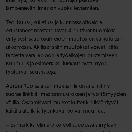
lämpenevän ilmaston vuoksi leviämään.
Teollisuus-, kuljetus- ja kunnossapitoaloja
edustaneet haastateltavat kiinnittivät huomiota
erityisesti sääolosuhteiden muutosten vaikutuksiin
ulkotyössä. Äkilliset sään muutokset voivat lisätä
tarvetta varallaoloon ja työaikojen joustamiseen.
Kuumuus ja esimerkiksi liukkaus ovat myös
työturvallisuusriskejä.
Aurora Ruotsalaisen mukaan liitoissa ei nähty
suoraa linkkiä ilmastonmuutoksen ja työttömyyden
välillä. Osaamisvaatimukset kuitenkin lisääntyvät
kaikilla aloilla ja työnkuvat voivat muuttua.
– Esimerkiksi elintarviketeollisuudessa siirrytään