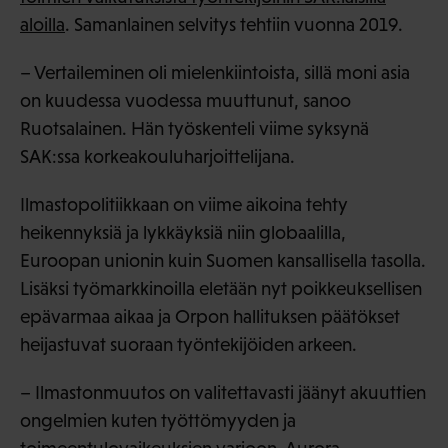
aloilla
. Samanlainen selvitys tehtiin vuonna 2019.
– Vertaileminen oli mielenkiintoista, sillä moni asia
on kuudessa vuodessa muuttunut, sanoo
Ruotsalainen. Hän työskenteli viime syksynä
SAK:ssa korkeakouluharjoittelijana.
Ilmastopolitiikkaan on viime aikoina tehty
heikennyksiä ja lykkäyksiä niin globaalilla,
Euroopan unionin kuin Suomen kansallisella tasolla.
Lisäksi työmarkkinoilla eletään nyt poikkeuksellisen
epävarmaa aikaa ja Orpon hallituksen päätökset
heijastuvat suoraan työntekijöiden arkeen.
– Ilmastonmuutos on valitettavasti jäänyt akuuttien
ongelmien kuten työttömyyden ja