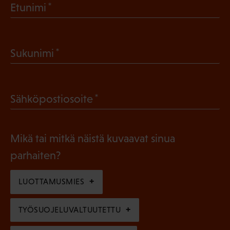
(
Etunimi
P
a
(
Sukunimi
k
P
o
a
l
(
Sähköpostiosoite
k
l
P
o
i
a
l
Mikä tai mitkä näistä kuvaavat sinua
n
k
l
parhaiten?
e
o
i
n
l
LUOTTAMUSMIES
n
)
l
e
TYÖSUOJELUVALTUUTETTU
i
n