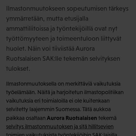
Ilmastonmuutokseen sopeutumisen tärkeys
ymmärretään, mutta etusijalla
ammattiliitoissa ja työntekijöillä ovat nyt
työttömyyteen ja toimeentuloon liittyvät
huolet. Näin voi tiiviistää Aurora
Ruotsalaisen SAK:lle tekemän selvityksen
tulokset.
Ilmastonmuutoksella on merkittäviä vaikutuksia
työelämään. Näitä ja harjoitetun ilmastopolitiikan
vaikutuksia eri toimialoilla ei ole kuitenkaan
selvitetty laajemmin Suomessa. Tätä aukkoa
Aurora Ruotsalaisen
paikkaa osaltaan
tekemä
selvitys ilmastonmuutoksen ja sitä hillitsevien
toimien vaikutuksista työntekijöihin SAK:laisilla