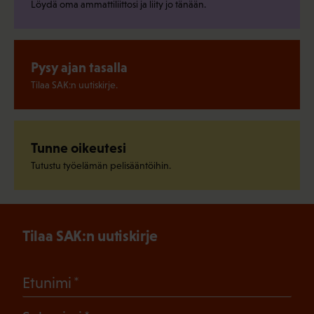
Löydä oma ammattiliittosi ja liity jo tänään.
Pysy ajan tasalla
Tilaa SAK:n uutiskirje.
Tunne oikeutesi
Tutustu työelämän pelisääntöihin.
Tilaa SAK:n uutiskirje
(Pakollinen)
Etunimi