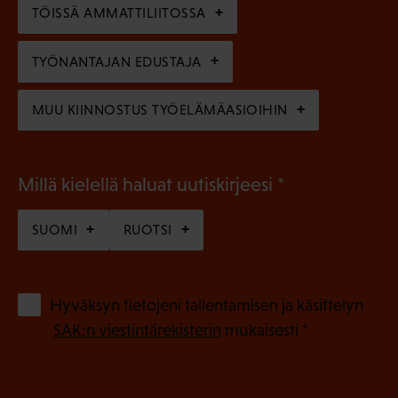
n
)
TÖISSÄ AMMATTILIITOSSA
e
n
TYÖNANTAJAN EDUSTAJA
)
MUU KIINNOSTUS TYÖELÄMÄASIOIHIN
(
Millä kielellä haluat uutiskirjeesi
P
SUOMI
RUOTSI
a
k
o
(
Hyväksyn tietojeni tallentamisen ja käsittelyn
P
l
SAK:n viestintärekisterin
mukaisesti *
a
l
k
i