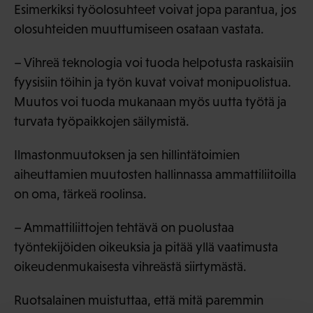
Esimerkiksi työolosuhteet voivat jopa parantua, jos
olosuhteiden muuttumiseen osataan vastata.
– Vihreä teknologia voi tuoda helpotusta raskaisiin
fyysisiin töihin ja työn kuvat voivat monipuolistua.
Muutos voi tuoda mukanaan myös uutta työtä ja
turvata työpaikkojen säilymistä.
Ilmastonmuutoksen ja sen hillintätoimien
aiheuttamien muutosten hallinnassa ammattiliitoilla
on oma, tärkeä roolinsa.
– Ammattiliittojen tehtävä on puolustaa
työntekijöiden oikeuksia ja pitää yllä vaatimusta
oikeudenmukaisesta vihreästä siirtymästä.
Ruotsalainen muistuttaa, että mitä paremmin