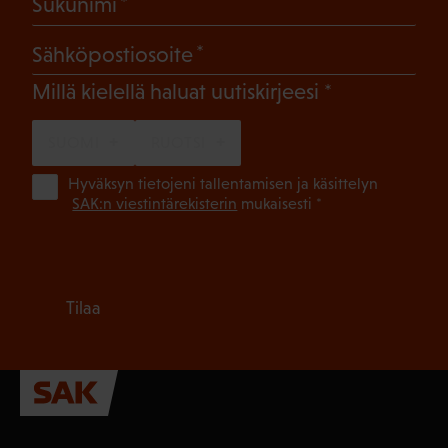
(Pakollinen)
Sukunimi
(Pakollinen)
Sähköpostiosoite
(Pakollinen)
Millä kielellä haluat uutiskirjeesi
SUOMI
RUOTSI
(Pa
Hyväksyn tietojeni tallentamisen ja käsittelyn
SAK:n viestintärekisterin
mukaisesti *
Tilaa