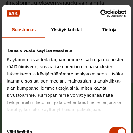
ilmastonmuutokseen varaudutaan ja mitä
tehokkaammin sitä hillitään, sen
oikeudenmukaisempia, helpommin hallittavia ja
halvempia sen vaikutukset ovat.
Suostumus
Yksityiskohdat
Tietoja
– Jokaisella työpaikalla pitäisi kysyä, mitä muutos
tarkoittaa juuri meillä ja minun työssäni.
Tämä sivusto käyttää evästeitä
Käytämme evästeitä tarjoamamme sisällön ja mainosten
Lue myös Aurora Ruotsalaisen blogikirjoitus
räätälöimiseen, sosiaalisen median ominaisuuksien
aiheesta
.
tukemiseen ja kävijämäärämme analysoimiseen. Lisäksi
jaamme sosiaalisen median, mainosalan ja analytiikka-
alan kumppaneillemme tietoja siitä, miten käytät
Mitä ja miten tutkittiin
sivustoamme. Kumppanimme voivat yhdistää näitä
tietoja muihin tietoihin, joita olet antanut heille tai joita on
Aurora Ruotsalainen päivitti harjoittelunsa aikana
kerätty, kun olet käyttänyt heidän palvelujaan.
SAK:n vuonna 2019 toteuttaman selvityksen
siitä, miten ilmastonmuutos ja sen hillintä
Suostumuksen
Välttämätön
vaikuttavat työpaikoilla, ja mitä
valinta