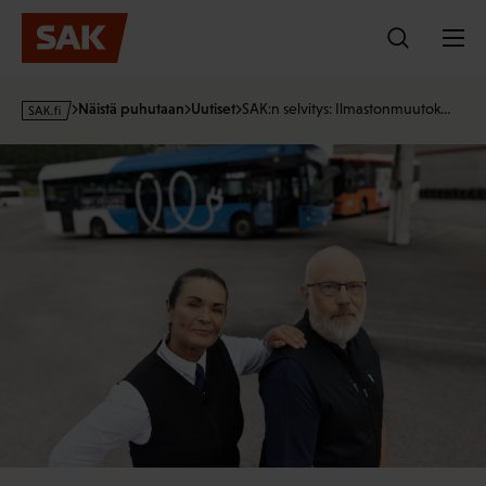
Hyppää
sisältöön
s
Näistä puhutaan
Uutiset
SAK:n selvitys: Ilmastonmuutok…
a
k
·
f
i