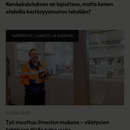
Kerskakulutuksen on loputtava, mutta kenen
ehdoilla kestävyysmurros tehdään?
YMPÄRISTÖ, ILMASTO JA ENERGIA
8.5.2026 13:00
Työ muuttuu ilmaston mukana – väistyvien
tehtävien tilalle tulee uusia