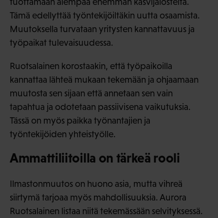
tuottamaan aiempaa enemmän kasvijalosteita.
Tämä edellyttää työntekijöiltäkin uutta osaamista.
Muutoksella turvataan yritysten kannattavuus ja
työpaikat tulevaisuudessa.
Ruotsalainen korostaakin, että työpaikoilla
kannattaa lähteä mukaan tekemään ja ohjaamaan
muutosta sen sijaan että annetaan sen vain
tapahtua ja odotetaan passiivisena vaikutuksia.
Tässä on myös paikka työnantajien ja
työntekijöiden yhteistyölle.
Ammattiliitoilla on tärkeä rooli
Ilmastonmuutos on huono asia, mutta vihreä
siirtymä tarjoaa myös mahdollisuuksia. Aurora
Ruotsalainen listaa niitä tekemässään selvityksessä.