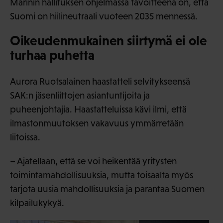
Marinin hallituksen ohjelmassa tavoitteena on, että
Suomi on hiilineutraali vuoteen 2035 mennessä.
Oikeudenmukainen siirtymä ei ole
turhaa puhetta
Aurora Ruotsalainen haastatteli selvitykseensä
SAK:n jäsenliittojen asiantuntijoita ja
puheenjohtajia. Haastatteluissa kävi ilmi, että
ilmastonmuutoksen vakavuus ymmärretään
liitoissa.
– Ajatellaan, että se voi heikentää yritysten
toimintamahdollisuuksia, mutta toisaalta myös
tarjota uusia mahdollisuuksia ja parantaa Suomen
kilpailukykyä.