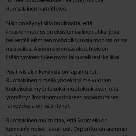
toimeentulovaikeuksien varjoon, Aurora
Ruotsalainen harmittelee.
Näin on käynyt siitä huolimatta, että
ilmastonmuutos on eksistentiaalinen uhka, joka
heikentää elämisen mahdollisuuksia monissa osissa
maapalloa. Äärimmäisten sääolosuhteiden
lisääntyminen tulee myös taloudellisesti kalliiksi.
Positiivistakin kehitystä on tapahtunut.
Ruotsalainen nimeää yhdeksi viime vuosien
keskeiseksi myönteiseksi muutokseksi sen, että
ymmärrys ilmastonmuutokseen sopeutumisen
tärkeydestä on lisääntynyt.
Ruotsalainen muistuttaa, että Suomella on
kunnianhimoiset tavoitteet. Orpon kuten aiemmin