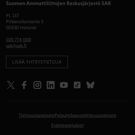
Suomen Ammattiliittojen Keskusjärjestö SAK
PL 157
Pitkänsillanranta 3
00530 Helsinki
020 774 000
sak@sak.fi
LISÄÄ YHTEYSTIETOJA
Tietosuojaseloste
Palaute
Saavutettavuusseloste
Evästeasetukset