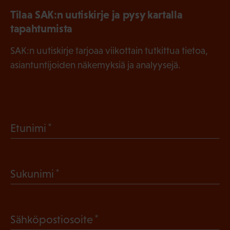
Tilaa SAK:n uutiskirje ja pysy kartalla
tapahtumista
SAK:n uutiskirje tarjoaa viikottain tutkittua tietoa,
asiantuntijoiden näkemyksiä ja analyysejä.
(
Etunimi
P
a
(
Sukunimi
k
P
o
a
l
(
Sähköpostiosoite
k
l