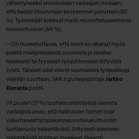
vähentyneeksi arvioineiden vastaajien mukaan,
että heidät irtisanotaan kevyemmin perustein (80
%). Työntekijät kokevat myös neuvotteluasemansa
huonontuneen (69 %).
– On huolestuttavaa, että moni on alkanut myös
pelätä mielipiteidensä sanomista ja oireilee
henkisesti tai fyysisesti työsuhteeseen liittyvistä
syistä. Tällaiset asiat vievät suomalaisia työpaikkoja
Jarkko
väärään suuntaan, SAK:n puheenjohtaja
Eloranta
pohtii.
Yli puolet (57 %) luottamustehtävissä olevista
vastaajista arvio, että hallituksen toimet ovat
vaikuttaneet työpaikan neuvottelukulttuuriin
luottamusta heikentävästi. Erityisesti asenteen
työntekijöitä kohtaan arvelleen yleisesti