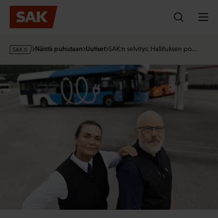
Hyppää
sisältöön
s
Näistä puhutaan
Uutiset
SAK:n selvitys: Hallituksen po…
a
k
·
f
i