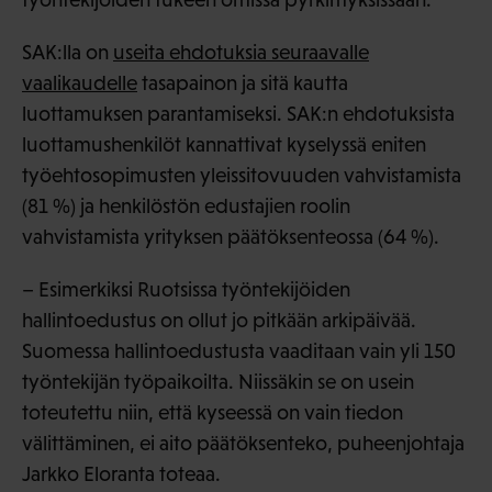
SAK:lla on
useita ehdotuksia seuraavalle
vaalikaudelle
tasapainon ja sitä kautta
luottamuksen parantamiseksi. SAK:n ehdotuksista
luottamushenkilöt kannattivat kyselyssä eniten
työehtosopimusten yleissitovuuden vahvistamista
(81 %) ja henkilöstön edustajien roolin
vahvistamista yrityksen päätöksenteossa (64 %).
– Esimerkiksi Ruotsissa työntekijöiden
hallintoedustus on ollut jo pitkään arkipäivää.
Suomessa hallintoedustusta vaaditaan vain yli 150
työntekijän työpaikoilta. Niissäkin se on usein
toteutettu niin, että kyseessä on vain tiedon
välittäminen, ei aito päätöksenteko, puheenjohtaja
Jarkko Eloranta toteaa.