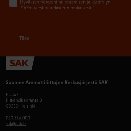
(Pa
Hyväksyn tietojeni tallentamisen ja käsittelyn
SAK:n viestintärekisterin
mukaisesti *
Tilaa
Suomen Ammattiliittojen Keskusjärjestö SAK
PL 157
Pitkänsillanranta 3
00530 Helsinki
020 774 000
sak@sak.fi