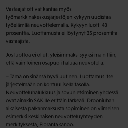
Vastaajat ottivat kantaa myös
työmarkkinakeskusjärjestöjen kykyyn uudistaa
työelämää neuvottelemalla. Kykyyn luotti 43
prosenttia. Luottamusta ei löytynyt 35 prosentilta
vastaajista.
Jos luottoa ei ollut, yleisimmäksi syyksi mainittiin,
että vain toinen osapuoli haluaa neuvotella.
– Tämä on sinänsä hyvä uutinen. Luottamus itse
järjestelmään on kohtuullisella tasolla.
Neuvotteluhalukkuus ja sovun etsiminen yhdessä
ovat ainakin SAK:lle erittäin tärkeää. Drooniuhan
aikaisesta palkanmaksusta sopiminen on viimeisen
esimerkki keskinäisen neuvotteluyhteyden
merkityksestä, Eloranta sanoo.