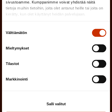
sivustoamme. Kumppanimme voivat yhdistää näitä
P
tietoja muihin tietoihin, joita olet antanut heille tai joita on
SUOMI
RUOTSI
a
kerätty, kun olet käyttänyt heidän palvelujaan.
k
Suostumuksen
o
(
Hyväksyn tietojeni tallentamisen ja käsittelyn
Välttämätön
valinta
P
l
SAK:n viestintärekisterin
mukaisesti *
a
l
Mieltymykset
k
i
o
n
Tilastot
l
e
l
i
Markkinointi
n
n
)
e
n
Salli valitut
)