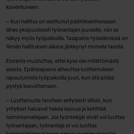
koventuneen.
– Kun hallitus on asettunut päätöksenteossaan
lähes yksipuolisesti työnantajan puolelle, niin se
näkyy myös työpaikoilla. Tasapaino työelämässä on
tämän hallituksen aikana järkkynyt monella tasolla.
Eloranta muistuttaa, ettei kyse ole mitättömästä
asiasta. Epätasapaino aiheuttaa luottamuksen
rapautumista työpaikoilla juuri, kun sitä pitäisi
pystyä kasvattamaan.
– Luottamusta tarvitaan erityisesti silloin, kun
yritykset haluavat hakea kasvua ja kehittää
toimintamallejaan. Jos työntekijät eivät voi luottaa
työnantajaan, työnantaja ei voi luottaa
työntekijöiden tukeen omissa pyrkimyksissään.