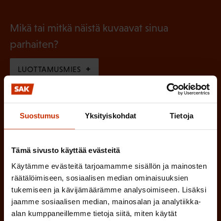
P
o
i
a
l
Mikä tai mitkä näistä kuvaavat sinua
n
k
l
parhaiten?
e
o
i
n
l
LUOTTAMUSMIES
n
)
l
e
TYÖSUOJELUVALTUUTETTU
i
n
Suostumus
Yksityiskohdat
Tietoja
n
)
TÖISSÄ AMMATTILIITOSSA
e
n
TYÖNANTAJAN EDUSTAJA
Tämä sivusto käyttää evästeitä
)
Käytämme evästeitä tarjoamamme sisällön ja mainosten
MUU KIINNOSTUS TYÖELÄMÄASIOIHIN
räätälöimiseen, sosiaalisen median ominaisuuksien
tukemiseen ja kävijämäärämme analysoimiseen. Lisäksi
jaamme sosiaalisen median, mainosalan ja analytiikka-
alan kumppaneillemme tietoja siitä, miten käytät
(
Millä kielellä haluat uutiskirjeesi