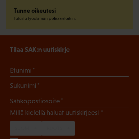
Tunne oikeutesi
Tutustu työelämän pelisääntöihin.
Tilaa SAK:n uutiskirje
(Pakollinen)
Etunimi
(Pakollinen)
Sukunimi
(Pakollinen)
Sähköpostiosoite
(Pakollinen)
Millä kielellä haluat uutiskirjeesi
SUOMI
RUOTSI