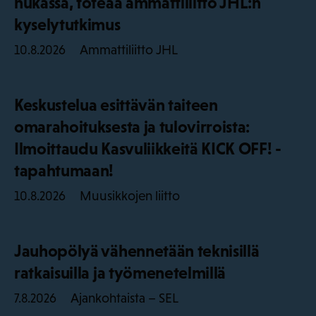
hukassa, toteaa ammattiliitto JHL:n
kyselytutkimus
Ammattiliitto JHL
10.8.2026
Keskustelua esittävän taiteen
omarahoituksesta ja tulovirroista:
Ilmoittaudu Kasvuliikkeitä KICK OFF! -
tapahtumaan!
Muusikkojen liitto
10.8.2026
Jauhopölyä vähennetään teknisillä
ratkaisuilla ja työmenetelmillä
Ajankohtaista – SEL
7.8.2026