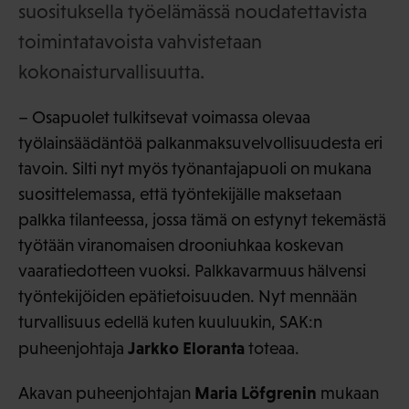
suosituksella työelämässä noudatettavista
toimintatavoista vahvistetaan
kokonaisturvallisuutta.
– Osapuolet tulkitsevat voimassa olevaa
työlainsäädäntöä palkanmaksuvelvollisuudesta eri
tavoin. Silti nyt myös työnantajapuoli on mukana
suosittelemassa, että työntekijälle maksetaan
palkka tilanteessa, jossa tämä on estynyt tekemästä
työtään viranomaisen drooniuhkaa koskevan
vaaratiedotteen vuoksi. Palkkavarmuus hälvensi
työntekijöiden epätietoisuuden. Nyt mennään
turvallisuus edellä kuten kuuluukin, SAK:n
Jarkko Eloranta
puheenjohtaja
toteaa.
Maria Löfgrenin
Akavan puheenjohtajan
mukaan