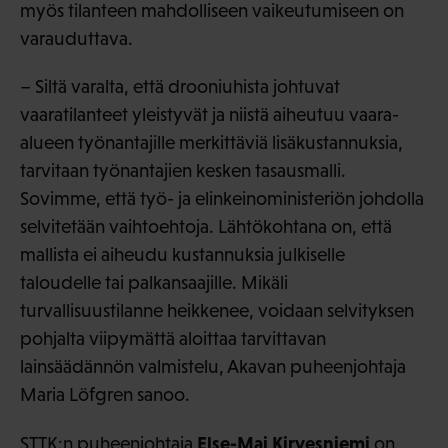
myös tilanteen mahdolliseen vaikeutumiseen on
varauduttava.
– Siltä varalta, että drooniuhista johtuvat
vaaratilanteet yleistyvät ja niistä aiheutuu vaara-
alueen työnantajille merkittäviä lisäkustannuksia,
tarvitaan työnantajien kesken tasausmalli.
Sovimme, että työ- ja elinkeinoministeriön johdolla
selvitetään vaihtoehtoja. Lähtökohtana on, että
mallista ei aiheudu kustannuksia julkiselle
taloudelle tai palkansaajille. Mikäli
turvallisuustilanne heikkenee, voidaan selvityksen
pohjalta viipymättä aloittaa tarvittavan
lainsäädännön valmistelu, Akavan puheenjohtaja
Maria Löfgren sanoo.
Else-Mai Kirvesniemi
STTK:n puheenjohtaja
on