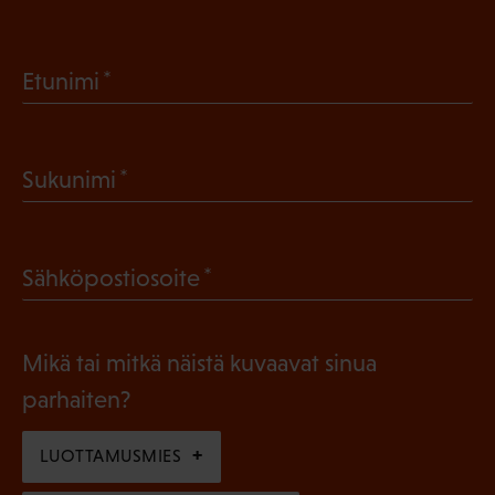
(
Etunimi
P
a
(
Sukunimi
k
P
o
a
l
(
Sähköpostiosoite
k
l
P
o
i
a
l
Mikä tai mitkä näistä kuvaavat sinua
n
k
l
parhaiten?
e
o
i
n
l
LUOTTAMUSMIES
n
)
l