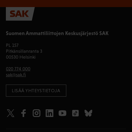
Suomen Ammattiliittojen Keskusjärjestö SAK
PL 157
Pitkänsillanranta 3
00530 Helsinki
020 774 000
sak@sak.fi
LISÄÄ YHTEYSTIETOJA