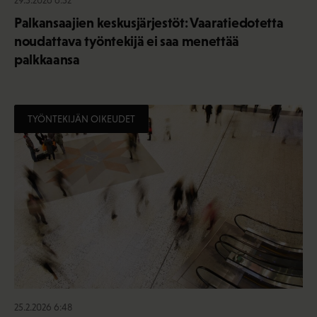
29.5.2026 6:52
Palkansaajien keskusjärjestöt: Vaaratiedotetta
noudattava työntekijä ei saa menettää
palkkaansa
TYÖNTEKIJÄN OIKEUDET
25.2.2026 6:48