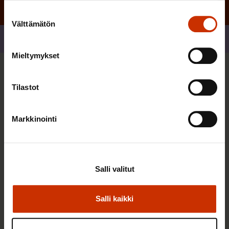
Suostumuksen
Välttämätön
valinta
Jaa
Mieltymykset
Sinua saattaa myös kiinnostaa
Tilastot
TYÖNTEKIJÄN OIKEUDET
Markkinointi
Salli valitut
Salli kaikki