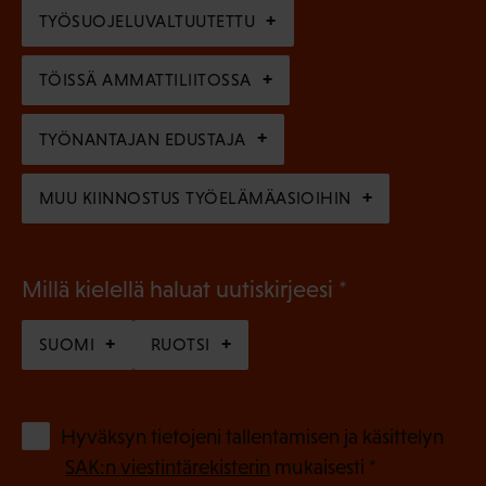
e
TYÖSUOJELUVALTUUTETTU
i
n
n
)
TÖISSÄ AMMATTILIITOSSA
e
n
TYÖNANTAJAN EDUSTAJA
)
MUU KIINNOSTUS TYÖELÄMÄASIOIHIN
(
Millä kielellä haluat uutiskirjeesi
P
SUOMI
RUOTSI
a
k
o
(
Hyväksyn tietojeni tallentamisen ja käsittelyn
P
l
SAK:n viestintärekisterin
mukaisesti *