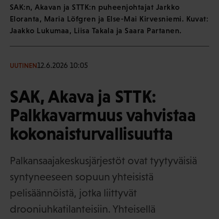
SAK:n, Akavan ja STTK:n puheenjohtajat Jarkko
Eloranta, Maria Löfgren ja Else-Mai Kirvesniemi. Kuvat:
Jaakko Lukumaa, Liisa Takala ja Saara Partanen.
12.6.2026 10:05
UUTINEN
SAK, Akava ja STTK:
Palkkavarmuus vahvistaa
kokonaisturvallisuutta
Palkansaajakeskusjärjestöt ovat tyytyväisiä
syntyneeseen sopuun yhteisistä
pelisäännöistä, jotka liittyvät
drooniuhkatilanteisiin. Yhteisellä