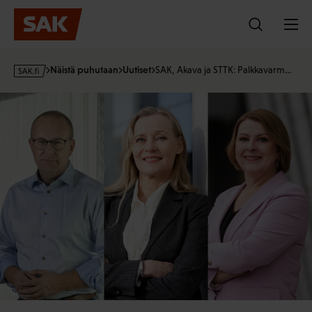
Hyppää
sisältöön
s
Näistä puhutaan
Uutiset
SAK, Akava ja STTK: Palkkavarm…
a
k
·
f
i