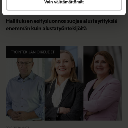
Vain välttämättömät
9.7.2026 10:29
Hallituksen esitysluonnos suojaa alustayrityksiä
enemmän kuin alustatyöntekijöitä
TYÖNTEKIJÄN OIKEUDET