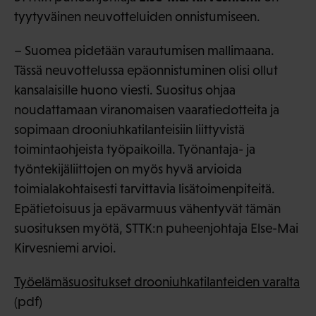
tyytyväinen neuvotteluiden onnistumiseen.
– Suomea pidetään varautumisen mallimaana.
Tässä neuvottelussa epäonnistuminen olisi ollut
kansalaisille huono viesti. Suositus ohjaa
noudattamaan viranomaisen vaaratiedotteita ja
sopimaan drooniuhkatilanteisiin liittyvistä
toimintaohjeista työpaikoilla. Työnantaja- ja
työntekijäliittojen on myös hyvä arvioida
toimialakohtaisesti tarvittavia lisätoimenpiteitä.
Epätietoisuus ja epävarmuus vähentyvät tämän
suosituksen myötä, STTK:n puheenjohtaja Else-Mai
Kirvesniemi arvioi.
Työelämäsuositukset drooniuhkatilanteiden varalta
(pdf)