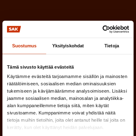
a
l
k
i
o
n
l
e
l
i
n
Suostumus
Yksityiskohdat
Tietoja
n
)
e
n
Tämä sivusto käyttää evästeitä
)
Käytämme evästeitä tarjoamamme sisällön ja mainosten
räätälöimiseen, sosiaalisen median ominaisuuksien
tukemiseen ja kävijämäärämme analysoimiseen. Lisäksi
jaamme sosiaalisen median, mainosalan ja analytiikka-
alan kumppaneillemme tietoja siitä, miten käytät
Tilaa
sivustoamme. Kumppanimme voivat yhdistää näitä
tietoja muihin tietoihin, joita olet antanut heille tai joita on
kerätty, kun olet käyttänyt heidän palvelujaan.