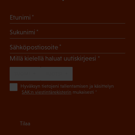
(Pakollinen)
Etunimi
(Pakollinen)
Sukunimi
(Pakollinen)
Sähköpostiosoite
(Pakollinen)
Millä kielellä haluat uutiskirjeesi
SUOMI
RUOTSI
(Pa
Hyväksyn tietojeni tallentamisen ja käsittelyn
SAK:n viestintärekisterin
mukaisesti *
Tilaa