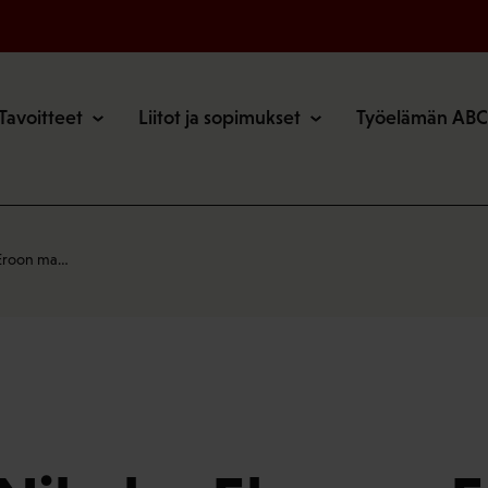
o
Tavoitteet
Liitot ja sopimukset
Työelämän ABC
 Eroon ma…