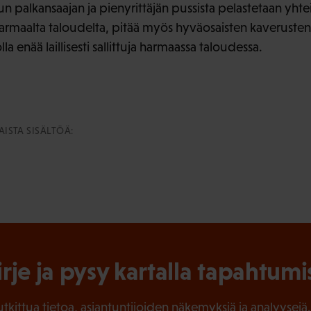
n palkansaajan ja pienyrittäjän pussista pelastetaan yhte
armaalta taloudelta, pitää myös hyväosaisten kaverusten os
la enää laillisesti sallittuja harmaassa taloudessa.
ISTA SISÄLTÖÄ:
irje ja pysy kartalla tapahtumi
tutkittua tietoa, asiantuntijoiden näkemyksiä ja analyysejä.