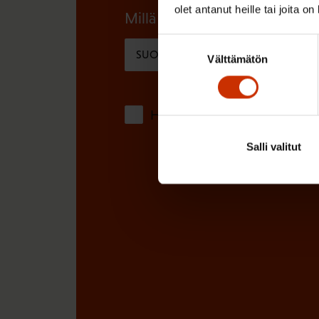
olet antanut heille tai joita o
n
Millä kielellä haluat uutiskirjee
)
e
Suostumuksen
SUOMI
RUOTSI
n
Välttämätön
valinta
)
Hyväksyn tietojeni tallentamis
Salli valitut