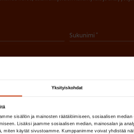
(
Sukunimi
P
a
k
o
l
 sinua parhaiten?
Yksityiskohdat
l
LUVALTUUTETTU
TÖISSÄ AMMATTILIITOSSA
TY
i
itä
n
mme sisällön ja mainosten räätälöimiseen, sosiaalisen median
IHIN
e
iseen. Lisäksi jaamme sosiaalisen median, mainosalan ja analy
, miten käytät sivustoamme. Kumppanimme voivat yhdistää näitä t
n