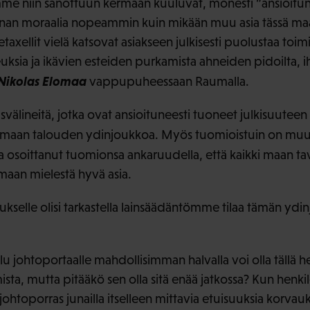
e niin sanottuun kermaan kuuluvat, monesti ”ansioitun
nan moraalia nopeammin kuin mikään muu asia tässä maa
etaxellit vielä katsovat asiakseen julkisesti puolustaa toim
ikeuksia ja ikävien esteiden purkamista ahneiden pidoilta, 
Nikolas Elomaa
vappupuheessaan Raumalla.
usvälineitä, jotka ovat ansioituneesti tuoneet julkisuute
armaan talouden ydinjoukkoa. Myös tuomioistuin on m
 osoittanut tuomionsa ankaruudella, että kaikki maan tav
omaan mielestä hyvä asia.
tukselle olisi tarkastella lainsäädäntömme tilaa tämän yd
 johtoportaalle mahdollisimman halvalla voi olla tällä hetk
sta, mutta pitääkö sen olla sitä enää jatkossa? Kun henkil
 johtoporras junailla itselleen mittavia etuisuuksia korva