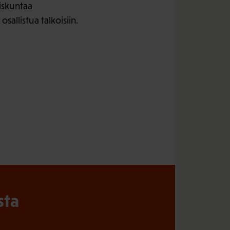
iskuntaa
allistua talkoisiin.
sta