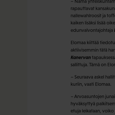
– Nämä yhteiskuntamm
rapauttavat kansakun
nallewahlroosit ja toff
kaiken lisäksi lisää o
edunvalvontajohtaja
Elomaa kiittää tiedot
aktiivisemmin tätä h
Kanervan
tapauksessa
sallittuja. Tämä on El
– Seuraava askel halli
kuriin, vaati Elomaa.
– Arvoasuntojen junailu
hyväksyttyä palkitsemi
etuja leikataan, voiko