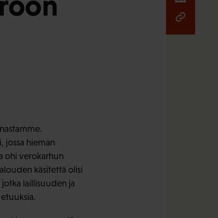
Eroon
unnastamme.
, jossa hieman
ua ohi verokarhun
louden käsitettä olisi
otka laillisuuden ja
 etuuksia.