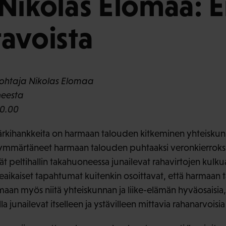
Nikolas Elomaa: 
avoista
ohtaja Nikolas Elomaa
heesta
10.00
ärkihankkeita on harmaan talouden kitkeminen yhteisk
 ymmärtäneet harmaan talouden puhtaaksi veronkierroksi
ät peltihallin takahuoneessa junailevat rahavirtojen kulk
aikaiset tapahtumat kuitenkin osoittavat, että harmaan ta
aan myös niitä yhteiskunnan ja liike-elämän hyväosaisia, j
a junailevat itselleen ja ystävilleen mittavia rahanarvoisia