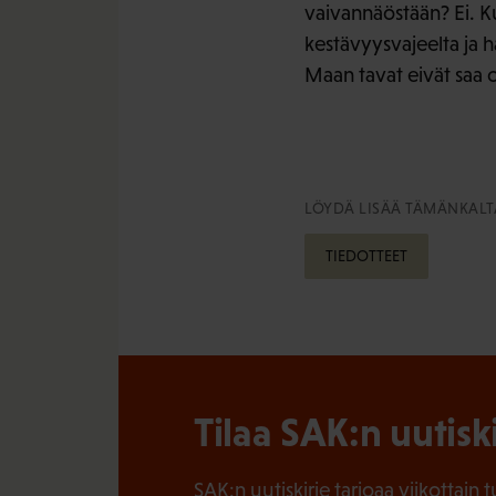
vaivannäöstään? Ei. Ku
kestävyysvajeelta ja h
Maan tavat eivät saa ol
LÖYDÄ LISÄÄ TÄMÄNKALTA
TIEDOTTEET
Tilaa SAK:n uutisk
SAK:n uutiskirje tarjoaa viikottain 