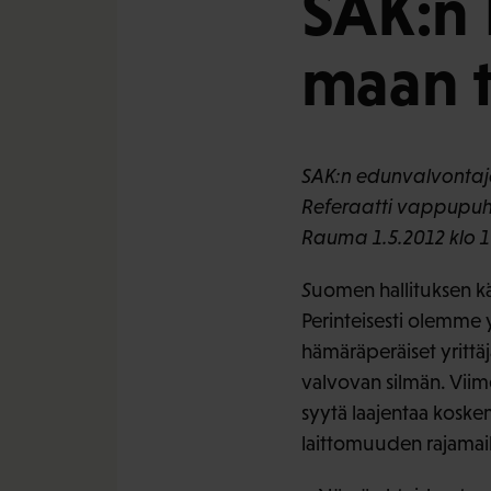
SAK:n 
maan t
SAK:n edunvalvontaj
Referaatti vappupu
Rauma 1.5.2012 klo 
S
uomen hallituksen k
Perinteisesti olemme
hämäräperäiset yrittäj
valvovan silmän. Viime
syytä laajentaa koskem
laittomuuden rajamaill