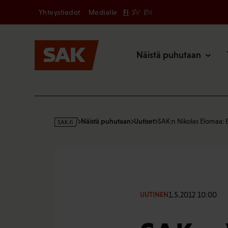
Secondary
Hyppää
Yhteystiedot
Medialle
FI
SV
EN
sisältöön
Päävalikk
Näistä puhutaan
s
Näistä puhutaan
Uutiset
SAK:n Nikolas Elomaa:
a
k
·
f
i
1.5.2012 10:00
UUTINEN