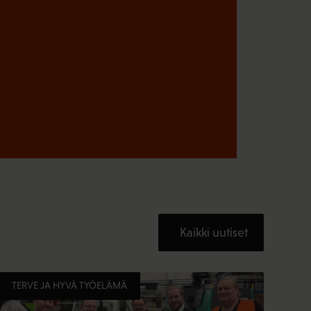
Kaikki uutiset
TERVE JA HYVÄ TYÖELÄMÄ