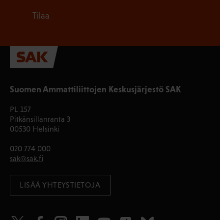
Tilaa
Suomen Ammattiliittojen Keskusjärjestö SAK
PL 157
Pitkänsillanranta 3
00530 Helsinki
020 774 000
sak@sak.fi
LISÄÄ YHTEYSTIETOJA