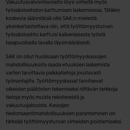
Vakuutusvalvontavirasto löysi virheitä myös
työssäoloehdon karttumisen laskemisessa. Tätäkin
koskevia säännöksiä olisi SAK:n mielestä
yksinkertaistettava niin, että työttömyysturvan
työssäoloehto karttuisi kaikenlaisesta työstä
tasapuolisella tavalla täysimääräisesti.
SAK on ollut huolissaan työttömyyskassojen
mahdollisuuksista saada etuuksien laskemista
varten tarvittavia palkkatietoja joustavasti
työnantajilta. Työttömyyskassat tarvitsevat
oikeiden päätösten tekemiseksi riittävän tarkkoja
tietoja myös muista rekistereistä ja
vakuutusjaksoista. Kassojen
tiedonsaantimahdollisuuksien parantaminen on
tärkeää työttömyysturvan virheiden poistamiseksi.