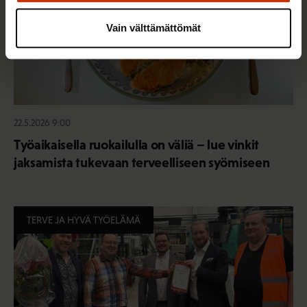
Vain välttämättömät
22.5.2026 9:00
Työaikaisella ruokailulla on väliä – lue vinkit
jaksamista tukevaan terveelliseen syömiseen
TERVE JA HYVÄ TYÖELÄMÄ