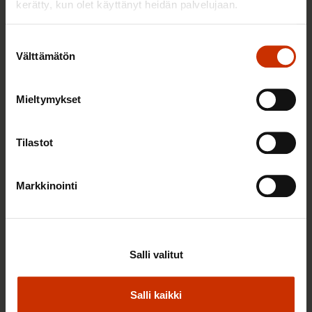
kerätty, kun olet käyttänyt heidän palvelujaan.
Suostumuksen
Välttämätön
valinta
Mieltymykset
Tilastot
2.6.2026 11:00
Työmarkkinakeskusjärjestöt: Tuottava ja
Markkinointi
hyvinvoiva työelämä on yhteinen asia
TERVE JA HYVÄ TYÖELÄMÄ
Salli valitut
Salli kaikki