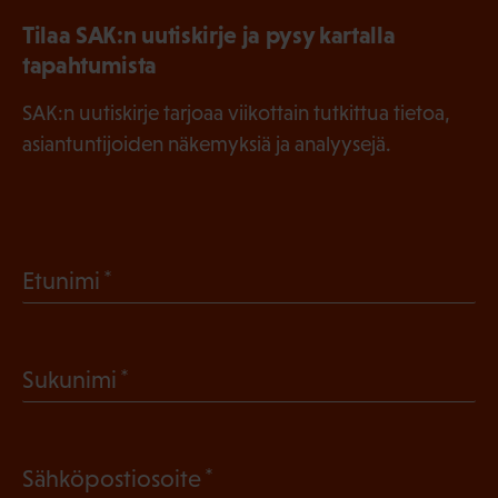
Tilaa SAK:n uutiskirje ja pysy kartalla
tapahtumista
SAK:n uutiskirje tarjoaa viikottain tutkittua tietoa,
asiantuntijoiden näkemyksiä ja analyysejä.
(
Etunimi
P
a
(
Sukunimi
k
P
o
a
l
(
Sähköpostiosoite
k
l