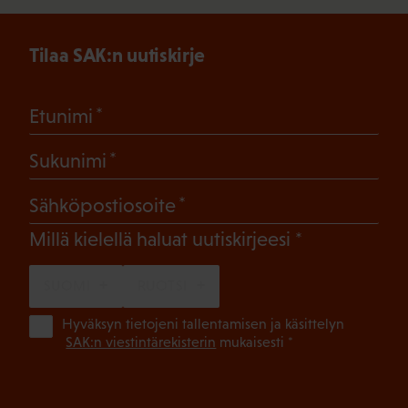
Tilaa SAK:n uutiskirje
(Pakollinen)
Etunimi
(Pakollinen)
Sukunimi
(Pakollinen)
Sähköpostiosoite
(Pakollinen)
Millä kielellä haluat uutiskirjeesi
SUOMI
RUOTSI
(Pa
Hyväksyn tietojeni tallentamisen ja käsittelyn
SAK:n viestintärekisterin
mukaisesti *