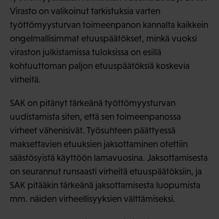
Virasto on valikoinut tarkistuksia varten
työttömyysturvan toimeenpanon kannalta kaikkein
ongelmallisimmat etuuspäätökset, minkä vuoksi
viraston julkistamissa tuloksissa on esillä
kohtuuttoman paljon etuuspäätöksiä koskevia
virheitä.
SAK on pitänyt tärkeänä työttömyysturvan
uudistamista siten, että sen toimeenpanossa
virheet vähenisivät. Työsuhteen päättyessä
maksettavien etuuksien jaksottaminen otettiin
säästösyistä käyttöön lamavuosina. Jaksottamisesta
on seurannut runsaasti virheitä etuuspäätöksiin, ja
SAK pitääkin tärkeänä jaksottamisesta luopumista
mm. näiden virheellisyyksien välttämiseksi.