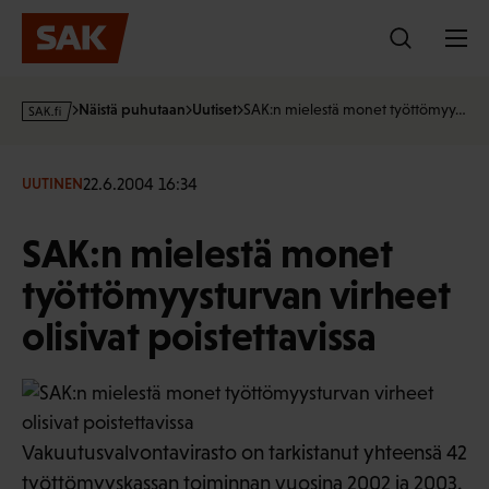
Hyppää
sisältöön
s
Näistä puhutaan
Uutiset
SAK:n mielestä monet työttömyy…
a
k
·
22.6.2004 16:34
UUTINEN
f
i
SAK:n mielestä monet
työttömyysturvan virheet
olisivat poistettavissa
Vakuutusvalvontavirasto on tarkistanut yhteensä 42
työttömyyskassan toiminnan vuosina 2002 ja 2003.