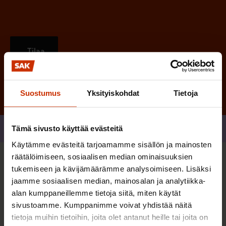
Tilaa
Suostumus
Yksityiskohdat
Tietoja
Tämä sivusto käyttää evästeitä
Jaa
Käytämme evästeitä tarjoamamme sisällön ja mainosten
räätälöimiseen, sosiaalisen median ominaisuuksien
Sinua saattaa myös kiinnostaa
tukemiseen ja kävijämäärämme analysoimiseen. Lisäksi
jaamme sosiaalisen median, mainosalan ja analytiikka-
alan kumppaneillemme tietoja siitä, miten käytät
TERVE JA HYVÄ TYÖELÄMÄ
sivustoamme. Kumppanimme voivat yhdistää näitä
tietoja muihin tietoihin, joita olet antanut heille tai joita on