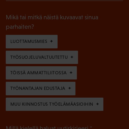
P
o
i
a
l
Mikä tai mitkä näistä kuvaavat sinua
n
k
l
parhaiten?
e
o
i
n
l
LUOTTAMUSMIES
n
)
l
e
TYÖSUOJELUVALTUUTETTU
i
n
n
)
TÖISSÄ AMMATTILIITOSSA
e
n
TYÖNANTAJAN EDUSTAJA
)
MUU KIINNOSTUS TYÖELÄMÄASIOIHIN
(
Millä kielellä haluat uutiskirjeesi