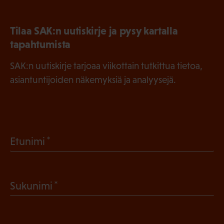
Tilaa SAK:n uutiskirje ja pysy kartalla
tapahtumista
SAK:n uutiskirje tarjoaa viikottain tutkittua tietoa,
asiantuntijoiden näkemyksiä ja analyysejä.
(
Etunimi
P
a
(
Sukunimi
k
P
o
a
l