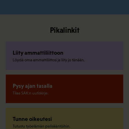
Pikalinkit
Liity ammattiliittoon
Löydä oma ammattiliittosi ja liity jo tänään.
Pysy ajan tasalla
Tilaa SAK:n uutiskirje.
Tunne oikeutesi
Tutustu työelämän pelisääntöihin.