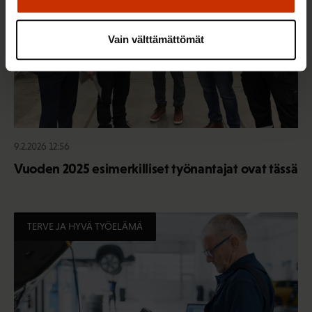
Vain välttämättömät
9.2.2026 12:56
Vuoden 2025 esimerkilliset työnantajat ovat tässä
TERVE JA HYVÄ TYÖELÄMÄ