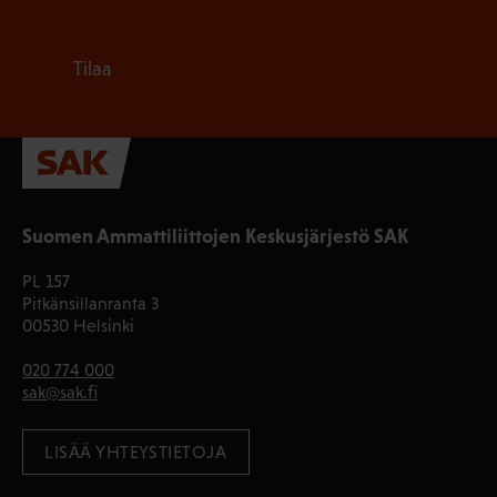
Tilaa
Suomen Ammattiliittojen Keskusjärjestö SAK
PL 157
Pitkänsillanranta 3
00530 Helsinki
020 774 000
sak@sak.fi
LISÄÄ YHTEYSTIETOJA