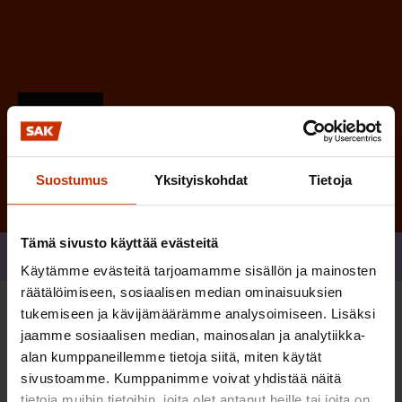
)
Tilaa
Suostumus
Yksityiskohdat
Tietoja
Tämä sivusto käyttää evästeitä
Jaa
Käytämme evästeitä tarjoamamme sisällön ja mainosten
räätälöimiseen, sosiaalisen median ominaisuuksien
tukemiseen ja kävijämäärämme analysoimiseen. Lisäksi
Sinua saattaa myös kiinnostaa
jaamme sosiaalisen median, mainosalan ja analytiikka-
alan kumppaneillemme tietoja siitä, miten käytät
sivustoamme. Kumppanimme voivat yhdistää näitä
TERVE JA HYVÄ TYÖELÄMÄ
tietoja muihin tietoihin, joita olet antanut heille tai joita on