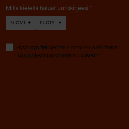
(
Millä kielellä haluat uutiskirjeesi
P
SUOMI
RUOTSI
a
k
o
(
Hyväksyn tietojeni tallentamisen ja käsittelyn
P
l
SAK:n viestintärekisterin
mukaisesti *
a
l
k
i
o
n
l
e
l
i
n
n
)
e
n