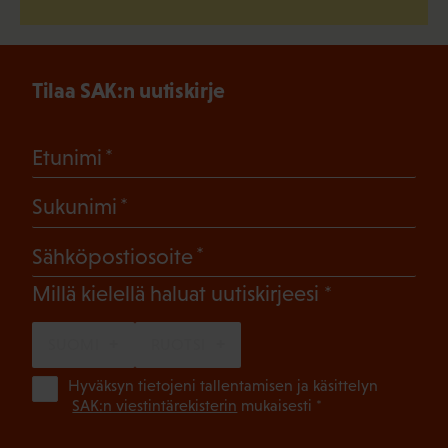
Tilaa SAK:n uutiskirje
(Pakollinen)
Etunimi
(Pakollinen)
Sukunimi
(Pakollinen)
Sähköpostiosoite
(Pakollinen)
Millä kielellä haluat uutiskirjeesi
SUOMI
RUOTSI
(Pa
Hyväksyn tietojeni tallentamisen ja käsittelyn
SAK:n viestintärekisterin
mukaisesti *