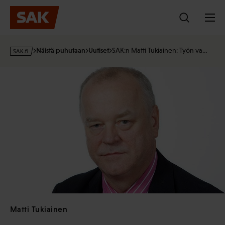
Hyppää
sisältöön
s
Näistä puhutaan
Uutiset
SAK:n Matti Tukiainen: Työn va…
a
k
·
f
i
Matti Tukiainen