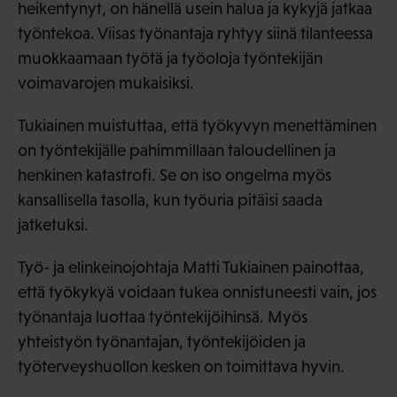
heikentynyt, on hänellä usein halua ja kykyjä jatkaa
työntekoa. Viisas työnantaja ryhtyy siinä tilanteessa
muokkaamaan työtä ja työoloja työntekijän
voimavarojen mukaisiksi.
Tukiainen muistuttaa, että työkyvyn menettäminen
on työntekijälle pahimmillaan taloudellinen ja
henkinen katastrofi. Se on iso ongelma myös
kansallisella tasolla, kun työuria pitäisi saada
jatketuksi.
Työ- ja elinkeinojohtaja Matti Tukiainen painottaa,
että työkykyä voidaan tukea onnistuneesti vain, jos
työnantaja luottaa työntekijöihinsä. Myös
yhteistyön työnantajan, työntekijöiden ja
työterveyshuollon kesken on toimittava hyvin.