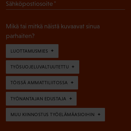
(
Sähköpostiosoite
k
l
P
o
i
a
l
Mikä tai mitkä näistä kuvaavat sinua
n
k
l
parhaiten?
e
o
i
n
l
LUOTTAMUSMIES
n
)
l
e
TYÖSUOJELUVALTUUTETTU
i
n
n
)
TÖISSÄ AMMATTILIITOSSA
e
n
TYÖNANTAJAN EDUSTAJA
)
MUU KIINNOSTUS TYÖELÄMÄASIOIHIN