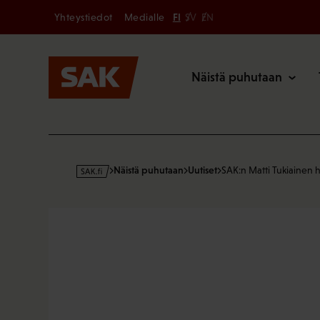
Secondary
Hyppää
Yhteystiedot
Medialle
FI
SV
EN
sisältöön
Päävalikk
Näistä puhutaan
s
Näistä puhutaan
Uutiset
SAK:n Matti Tukiainen 
a
k
·
f
i