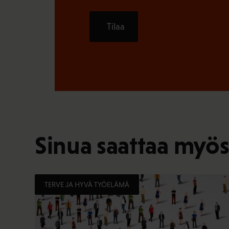
Tilaa
Sinua saattaa myös
TERVE JA HYVÄ TYÖELÄMÄ