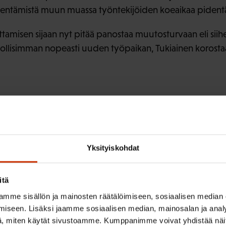
ikentämistä muun muassa työntekijöiden koeaikaa pident
ttamisen sijaan nyt pitää panostaa muutosturvaan eli siih
llisimman nopeasti uuden työpaikan, Tukiainen korosta
Yksityiskohdat
irje ja pysy kartalla tapahtumi
itä
mme sisällön ja mainosten räätälöimiseen, sosiaalisen median
tutkittua tietoa, asiantuntijoiden näkemyksiä ja analyysejä.
iseen. Lisäksi jaamme sosiaalisen median, mainosalan ja analy
, miten käytät sivustoamme. Kumppanimme voivat yhdistää näitä t