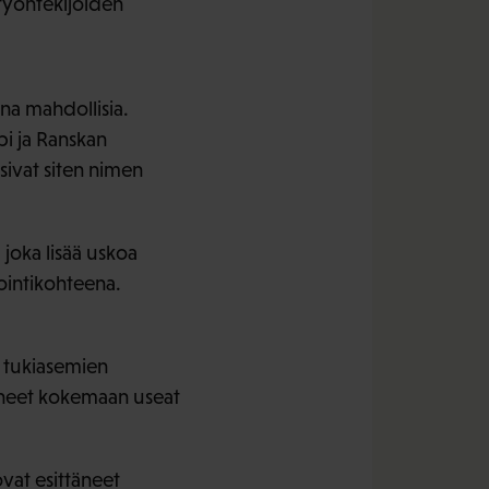
 työntekijöiden
ina mahdollisia.
i ja Ranskan
ivat siten nimen
joka lisää uskoa
ointikohteena.
en tukiasemien
tuneet kokemaan useat
vat esittäneet