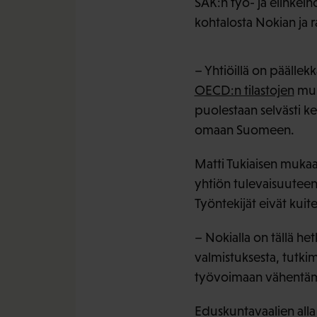
SAK:n työ- ja elinkei
kohtalosta Nokian ja r
– Yhtiöillä on päällek
OECD:n tilastojen
muk
puolestaan selvästi k
omaan Suomeen.
Matti Tukiaisen mukaa
yhtiön tulevaisuutee
Työntekijät eivät kui
– Nokialla on tällä het
valmistuksesta, tutki
työvoimaan vähentämis
Eduskuntavaalien all