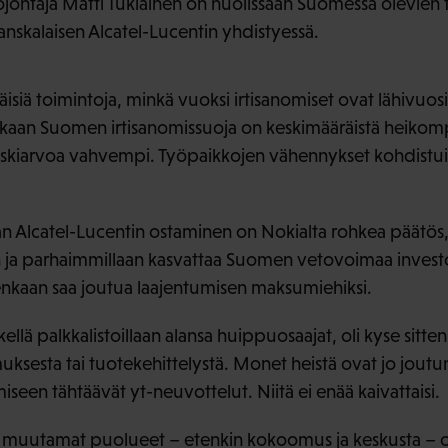
nojohtaja Matti Tukiainen on huolissaan Suomessa olevien
anskalaisen Alcatel-Lucentin yhdistyessä.
käisiä toimintoja, minkä vuoksi irtisanomiset ovat lähivuos
aan Suomen irtisanomissuoja on keskimääräistä heikomp
eskiarvoa vahvempi. Työpaikkojen vähennykset kohdistuis
n Alcatel-Lucentin ostaminen on Nokialta rohkea päätös, 
n ja parhaimmillaan kasvattaa Suomen vetovoimaa invest
tenkaan saa joutua laajentumisen maksumiehiksi.
kellä palkkalistoillaan alansa huippuosaajat, oli kyse sitt
muksesta tai tuotekehittelystä. Monet heistä ovat jo jou
een tähtäävät yt-neuvottelut. Niitä ei enää kaivattaisi.
a muutamat puolueet – etenkin kokoomus ja keskusta – o