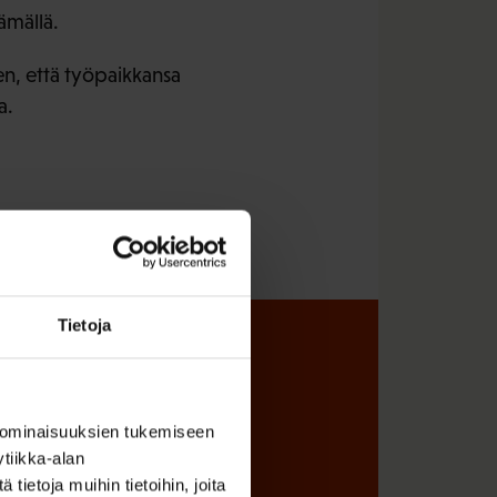
ämällä.
en, että työpaikkansa
a.
Tietoja
sta
 ominaisuuksien tukemiseen
tiikka-alan
ietoja muihin tietoihin, joita