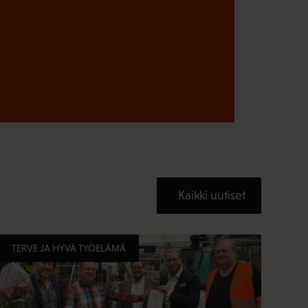
Kaikki uutiset
TERVE JA HYVÄ TYÖELÄMÄ