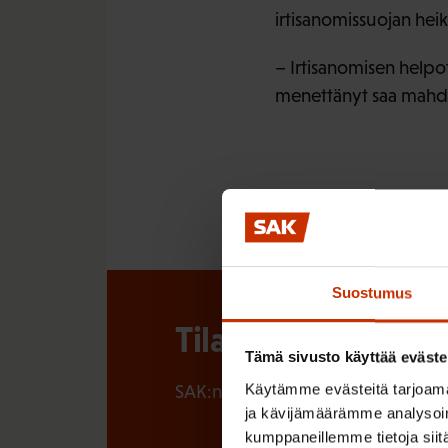
irtisanomissuojan he
– Irtisanomisen helpo
menettänyt saa mahdo
Suostumus
Tilaa SAK:n uutisk
Tämä sivusto käyttää eväste
Käytämme evästeitä tarjoama
SAK:n uutiskirje tarjoaa viikottain 
ja kävijämäärämme analysoim
kumppaneillemme tietoja siitä