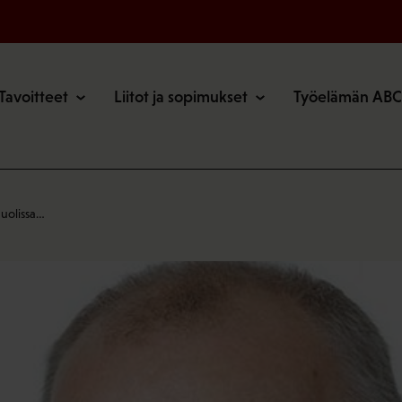
o
Tavoitteet
Liitot ja sopimukset
Työelämän ABC
huolissa…