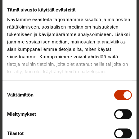
Tämä sivusto käyttää evästeitä
Käytämme evästeitä tarjoamamme sisällön ja mainosten
räätälöimiseen, sosiaalisen median ominaisuuksien
tukemiseen ja kävijämäärämme analysoimiseen. Lisäksi
jaamme sosiaalisen median, mainosalan ja analytiikka-
alan kumppaneillemme tietoja siitä, miten käytät
sivustoamme. Kumppanimme voivat yhdistää näitä
tietoja muihin tietoihin, joita olet antanut heille tai joita on
2.6.2026 11:00
kerätty, kun olet käyttänyt heidän palvelujaan.
Työmarkkinakeskusjärjestöt: Tuottava ja
hyvinvoiva työelämä on yhteinen asia
Suostumuksen
Välttämätön
valinta
TERVE JA HYVÄ TYÖELÄMÄ
Mieltymykset
Tilastot