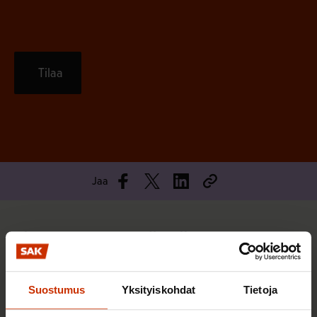
Tilaa
Jaa
Sinua saattaa myös kiinnostaa
TERVE JA HYVÄ TYÖELÄMÄ
Suostumus
Yksityiskohdat
Tietoja