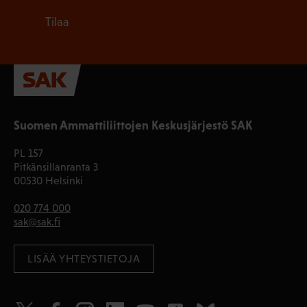
Tilaa
Suomen Ammattiliittojen Keskusjärjestö SAK
PL 157
Pitkänsillanranta 3
00530 Helsinki
020 774 000
sak@sak.fi
LISÄÄ YHTEYSTIETOJA