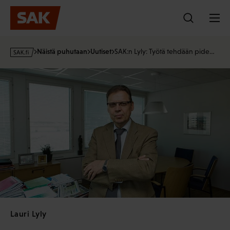
Hyppää
sisältöön
s
Näistä puhutaan
Uutiset
SAK:n Lyly: Työtä tehdään pide…
a
k
·
f
i
Lauri Lyly