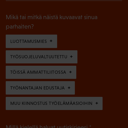
P
o
i
a
l
Mikä tai mitkä näistä kuvaavat sinua
n
k
l
parhaiten?
e
o
i
n
l
LUOTTAMUSMIES
n
)
l
e
TYÖSUOJELUVALTUUTETTU
i
n
n
)
TÖISSÄ AMMATTILIITOSSA
e
n
TYÖNANTAJAN EDUSTAJA
)
MUU KIINNOSTUS TYÖELÄMÄASIOIHIN
(
Millä kielellä haluat uutiskirjeesi