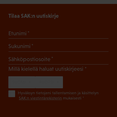
Tilaa SAK:n uutiskirje
(Pakollinen)
Etunimi
(Pakollinen)
Sukunimi
(Pakollinen)
Sähköpostiosoite
(Pakollinen)
Millä kielellä haluat uutiskirjeesi
SUOMI
RUOTSI
(Pa
Hyväksyn tietojeni tallentamisen ja käsittelyn
SAK:n viestintärekisterin
mukaisesti *