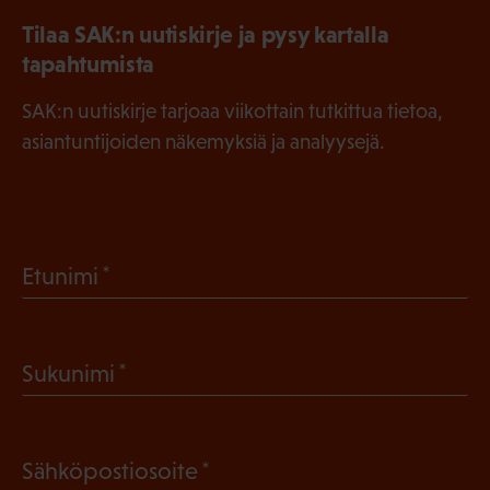
Tilaa SAK:n uutiskirje ja pysy kartalla
tapahtumista
SAK:n uutiskirje tarjoaa viikottain tutkittua tietoa,
asiantuntijoiden näkemyksiä ja analyysejä.
(
Etunimi
P
a
(
Sukunimi
k
P
o
a
l
(
Sähköpostiosoite
k
l