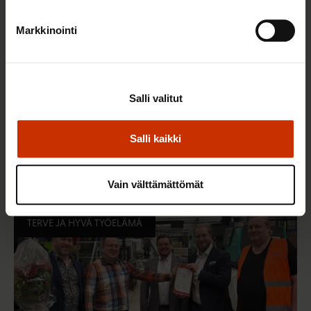
Markkinointi
Salli valitut
22.5.2026 9:00
Salli kaikki
Työaikaisella ruokailulla on väliä – lue vinkit
jaksamista tukevaan terveelliseen syömiseen
Vain välttämättömät
TERVE JA HYVÄ TYÖELÄMÄ