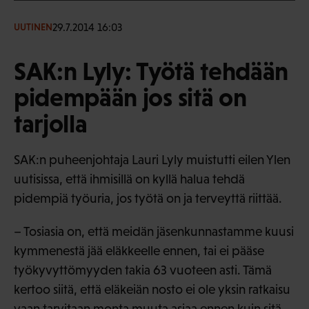
29.7.2014 16:03
UUTINEN
SAK:n Lyly: Työtä tehdään
pidempään jos sitä on
tarjolla
SAK:n puheenjohtaja Lauri Lyly muistutti eilen Ylen
uutisissa, että ihmisillä on kyllä halua tehdä
pidempiä työuria, jos työtä on ja terveyttä riittää.
– Tosiasia on, että meidän jäsenkunnastamme kuusi
kymmenestä jää eläkkeelle ennen, tai ei pääse
työkyvyttömyyden takia 63 vuoteen asti. Tämä
kertoo siitä, että eläkeiän nosto ei ole yksin ratkaisu
vaan tarvitaan monta muuta asiaa ennen kuin sitä