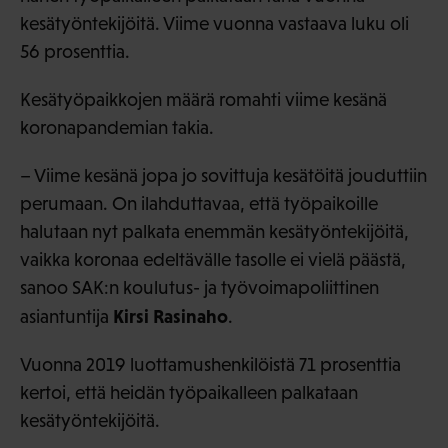
kesätyöntekijöitä. Viime vuonna vastaava luku oli
56 prosenttia.
Kesätyöpaikkojen määrä romahti viime kesänä
koronapandemian takia.
– Viime kesänä jopa jo sovittuja kesätöitä jouduttiin
perumaan. On ilahduttavaa, että työpaikoille
halutaan nyt palkata enemmän kesätyöntekijöitä,
vaikka koronaa edeltävälle tasolle ei vielä päästä,
sanoo SAK:n koulutus- ja työvoimapoliittinen
Kirsi Rasinaho
asiantuntija
.
Vuonna 2019 luottamushenkilöistä 71 prosenttia
kertoi, että heidän työpaikalleen palkataan
kesätyöntekijöitä.