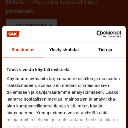
l
Mikä tai mitkä näistä kuvaavat sinua
n
k
l
parhaiten?
e
o
i
n
l
LUOTTAMUSMIES
n
)
l
e
TYÖSUOJELUVALTUUTETTU
i
n
Suostumus
Yksityiskohdat
Tietoja
n
)
TÖISSÄ AMMATTILIITOSSA
e
Tämä sivusto käyttää evästeitä
n
TYÖNANTAJAN EDUSTAJA
Käytämme evästeitä tarjoamamme sisällön ja mainosten
)
räätälöimiseen, sosiaalisen median ominaisuuksien
MUU KIINNOSTUS TYÖELÄMÄASIOIHIN
tukemiseen ja kävijämäärämme analysoimiseen. Lisäksi
jaamme sosiaalisen median, mainosalan ja analytiikka-
alan kumppaneillemme tietoja siitä, miten käytät
(
Millä kielellä haluat uutiskirjeesi
sivustoamme. Kumppanimme voivat yhdistää näitä
tietoja muihin tietoihin, joita olet antanut heille tai joita on
P
SUOMI
RUOTSI
kerätty, kun olet käyttänyt heidän palvelujaan.