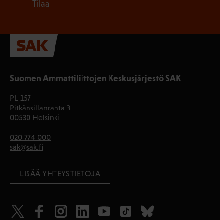
Tilaa
Suomen Ammattiliittojen Keskusjärjestö SAK
PL 157
Pitkänsillanranta 3
00530 Helsinki
020 774 000
sak@sak.fi
LISÄÄ YHTEYSTIETOJA