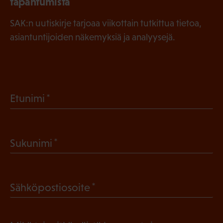
tapahtumista
SAK:n uutiskirje tarjoaa viikottain tutkittua tietoa,
asiantuntijoiden näkemyksiä ja analyysejä.
(
Etunimi
P
a
(
Sukunimi
k
P
o
a
l
(
Sähköpostiosoite
k
l
P
o
i
a