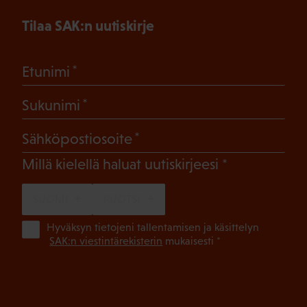
Tilaa SAK:n uutiskirje
(Pakollinen)
Etunimi
(Pakollinen)
Sukunimi
(Pakollinen)
Sähköpostiosoite
(Pakollinen)
Millä kielellä haluat uutiskirjeesi
SUOMI
RUOTSI
(Pa
Hyväksyn tietojeni tallentamisen ja käsittelyn
SAK:n viestintärekisterin
mukaisesti *