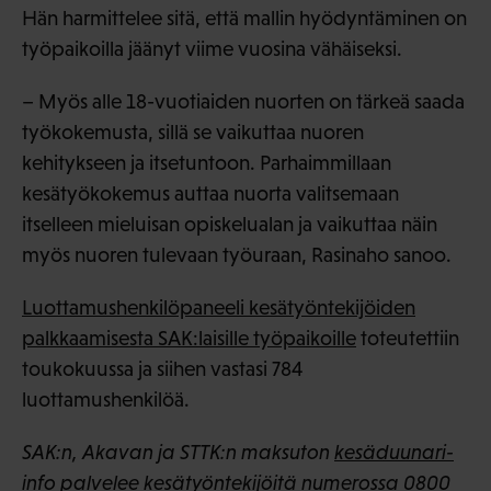
Hän harmittelee sitä, että mallin hyödyntäminen on
työpaikoilla jäänyt viime vuosina vähäiseksi.
– Myös alle 18-vuotiaiden nuorten on tärkeä saada
työkokemusta, sillä se vaikuttaa nuoren
kehitykseen ja itsetuntoon. Parhaimmillaan
kesätyökokemus auttaa nuorta valitsemaan
itselleen mieluisan opiskelualan ja vaikuttaa näin
myös nuoren tulevaan työuraan, Rasinaho sanoo.
Luottamushenkilöpaneeli kesätyöntekijöiden
palkkaamisesta SAK:laisille työpaikoille
toteutettiin
toukokuussa ja siihen vastasi 784
luottamushenkilöä.
SAK:n, Akavan ja STTK:n maksuton
kesäduunari-
info
palvelee kesätyöntekijöitä numerossa 0800