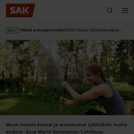
Hyppää
sisältöön
s
Näistä puhutaan
Uutiset
SAK:n kysely: Kesätyöpaikkoja …
a
k
·
f
i
Muun muassa kunnat ja seurakunnat työllistävät nuoria
kesäisin. Kuva Martti Kainulainen/Lehtikuva.