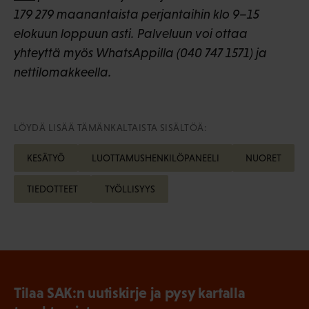
179 279 maanantaista perjantaihin klo 9–15
elokuun loppuun asti. Palveluun voi ottaa
yhteyttä myös WhatsAppilla (040 747 1571) ja
nettilomakkeella.
LÖYDÄ LISÄÄ TÄMÄNKALTAISTA SISÄLTÖÄ:
KESÄTYÖ
LUOTTAMUSHENKILÖPANEELI
NUORET
TIEDOTTEET
TYÖLLISYYS
Tilaa SAK:n uutiskirje ja pysy kartalla