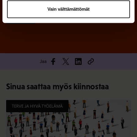
Vain välttämättömät
Tilaa
Jaa
Sinua saattaa myös kiinnostaa
TERVE JA HYVÄ TYÖELÄMÄ