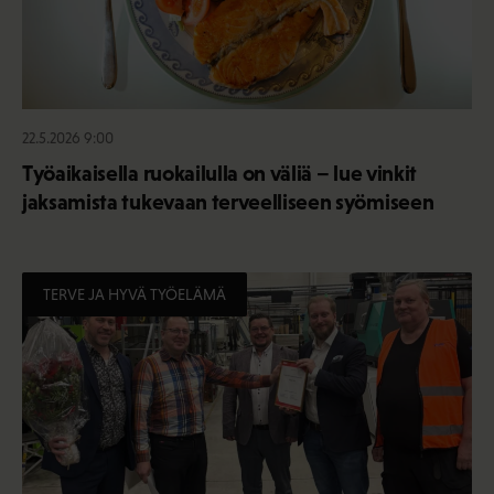
22.5.2026 9:00
Työaikaisella ruokailulla on väliä – lue vinkit
jaksamista tukevaan terveelliseen syömiseen
TERVE JA HYVÄ TYÖELÄMÄ