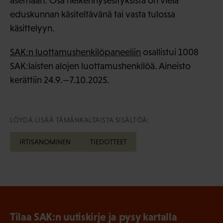
asemaan. Osa heikennysesityksistä on vielä
eduskunnan käsiteltävänä tai vasta tulossa
käsittelyyn.
SAK:n luottamushenkilöpaneeliin
osallistui 1008
SAK:laisten alojen luottamushenkilöä. Aineisto
kerättiin 24.9.—7.10.2025.
LÖYDÄ LISÄÄ TÄMÄNKALTAISTA SISÄLTÖÄ:
IRTISANOMINEN
TIEDOTTEET
Tilaa SAK:n uutiskirje ja pysy kartalla