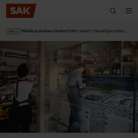
Hyppää
sisältöön
s
Näistä puhutaan
Uutiset
SAK:n kysely: Henkilöperusteis…
a
k
·
f
i