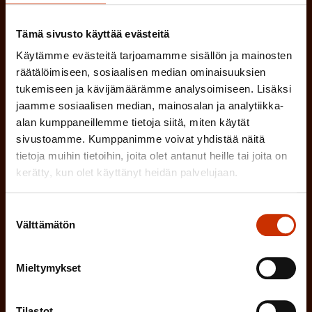
SUOMI
RUOTSI
a
Tämä sivusto käyttää evästeitä
k
Käytämme evästeitä tarjoamamme sisällön ja mainosten
o
(
Hyväksyn tietojeni tallentamisen ja käsittelyn
räätälöimiseen, sosiaalisen median ominaisuuksien
P
l
SAK:n viestintärekisterin
mukaisesti *
tukemiseen ja kävijämäärämme analysoimiseen. Lisäksi
a
l
jaamme sosiaalisen median, mainosalan ja analytiikka-
k
alan kumppaneillemme tietoja siitä, miten käytät
i
o
sivustoamme. Kumppanimme voivat yhdistää näitä
n
l
tietoja muihin tietoihin, joita olet antanut heille tai joita on
e
kerätty, kun olet käyttänyt heidän palvelujaan.
l
i
n
n
Suostumuksen
)
Välttämätön
valinta
e
n
)
Mieltymykset
Tilastot