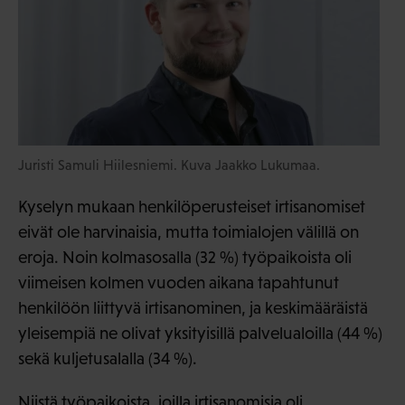
Juristi Samuli Hiilesniemi. Kuva Jaakko Lukumaa.
Kyselyn mukaan henkilöperusteiset irtisanomiset
eivät ole harvinaisia, mutta toimialojen välillä on
eroja. Noin kolmasosalla (32 %) työpaikoista oli
viimeisen kolmen vuoden aikana tapahtunut
henkilöön liittyvä irtisanominen, ja keskimääräistä
yleisempiä ne olivat yksityisillä palvelualoilla (44 %)
sekä kuljetusalalla (34 %).
Niistä työpaikoista, joilla irtisanomisia oli