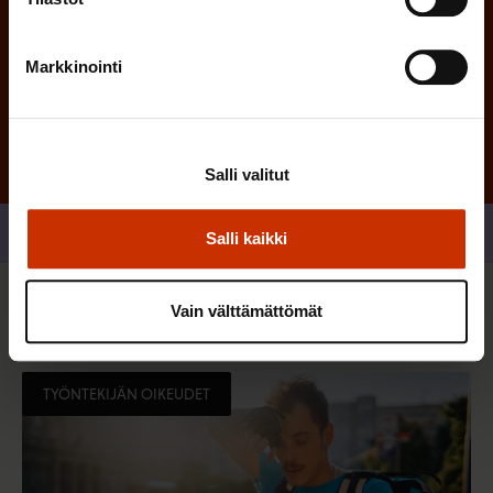
Tilaa
Markkinointi
Salli valitut
Jaa
Salli kaikki
Vain välttämättömät
Sinua saattaa myös kiinnostaa
TYÖNTEKIJÄN OIKEUDET