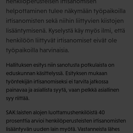
henkilöperusteisen irtisanomisen
helpottaminen tulee näkymään työpaikoilla
irtisanomisten sekä niihin liittyvien kiistojen
lisääntymisenä. Kyselystä käy myös ilmi, että
henkilöön liittyvät irtisanomiset eivät ole
työpaikoilla harvinaisia.
Hallituksen esitys niin sanotusta potkulaista on
eduskunnan käsittelyssä. Esityksen mukaan
työntekijän irtisanomiseksi ei tarvita jatkossa
painavaa ja asiallista syytä, vaan pelkkä asiallinen
syy riittää.
SAK:laisten alojen luottamushenkilöistä 40
prosenttia arvioi henkilöperusteisten irtisanomisten
lisääntyvän uuden lain myötä. Vastanneista lähes