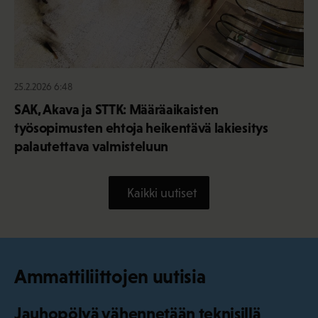
25.2.2026 6:48
SAK, Akava ja STTK: Määräaikaisten
työsopimusten ehtoja heikentävä lakiesitys
palautettava valmisteluun
Kaikki uutiset
Ammattiliittojen uutisia
Jauhopölyä vähennetään teknisillä