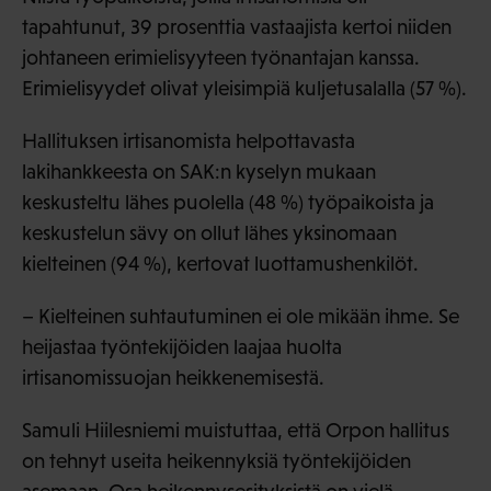
tapahtunut, 39 prosenttia vastaajista kertoi niiden
johtaneen erimielisyyteen työnantajan kanssa.
Erimielisyydet olivat yleisimpiä kuljetusalalla (57 %).
Hallituksen irtisanomista helpottavasta
lakihankkeesta on SAK:n kyselyn mukaan
keskusteltu lähes puolella (48 %) työpaikoista ja
keskustelun sävy on ollut lähes yksinomaan
kielteinen (94 %), kertovat luottamushenkilöt.
– Kielteinen suhtautuminen ei ole mikään ihme. Se
heijastaa työntekijöiden laajaa huolta
irtisanomissuojan heikkenemisestä.
Samuli Hiilesniemi muistuttaa, että Orpon hallitus
on tehnyt useita heikennyksiä työntekijöiden