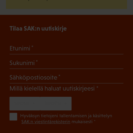
Tilaa SAK:n uutiskirje
(Pakollinen)
Etunimi
(Pakollinen)
Sukunimi
(Pakollinen)
Sähköpostiosoite
(Pakollinen)
Millä kielellä haluat uutiskirjeesi
SUOMI
RUOTSI
(Pa
Hyväksyn tietojeni tallentamisen ja käsittelyn
SAK:n viestintärekisterin
mukaisesti *