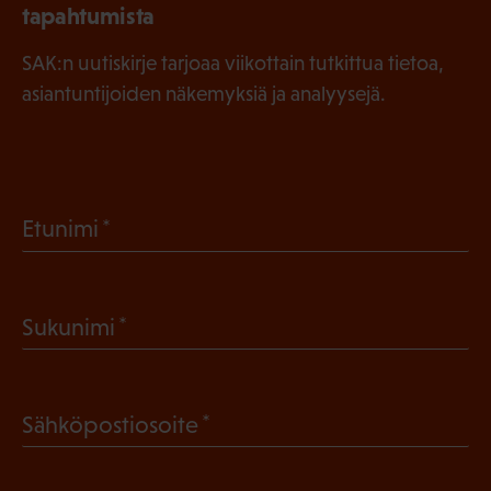
tapahtumista
SAK:n uutiskirje tarjoaa viikottain tutkittua tietoa,
asiantuntijoiden näkemyksiä ja analyysejä.
(
Etunimi
P
a
(
Sukunimi
k
P
o
a
l
(
Sähköpostiosoite
k
l
P
o
i