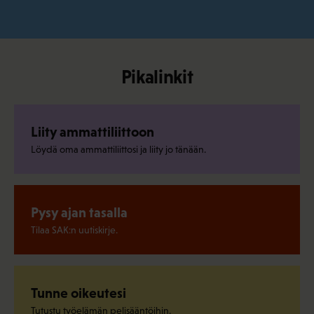
Pikalinkit
Liity ammattiliittoon
Löydä oma ammattiliittosi ja liity jo tänään.
Pysy ajan tasalla
Tilaa SAK:n uutiskirje.
Tunne oikeutesi
Tutustu työelämän pelisääntöihin.