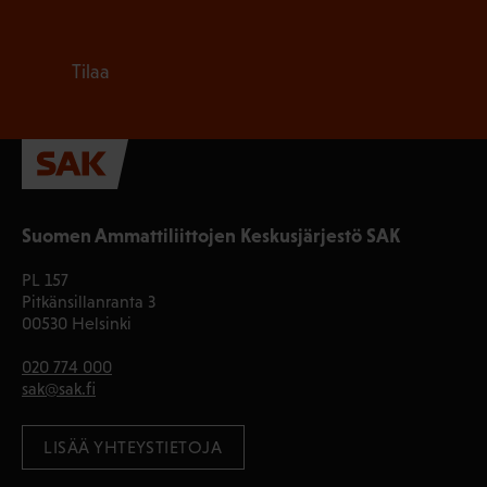
Tilaa
Suomen Ammattiliittojen Keskusjärjestö SAK
PL 157
Pitkänsillanranta 3
00530 Helsinki
020 774 000
sak@sak.fi
LISÄÄ YHTEYSTIETOJA