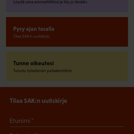
Löydä oma ammattiliittosi ja liity jo tänään.
Pysy ajan tasalla
Tilaa SAK:n uutiskirje.
Tunne oikeutesi
Tutustu työelämän pelisääntöihin.
Tilaa SAK:n uutiskirje
(Pakollinen)
Etunimi