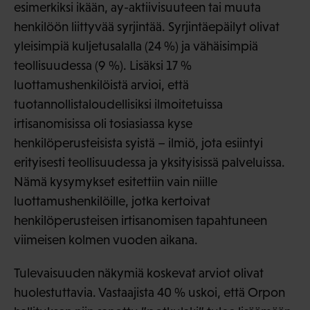
esimerkiksi ikään, ay-aktiivisuuteen tai muuta
henkilöön liittyvää syrjintää. Syrjintäepäilyt olivat
yleisimpiä kuljetusalalla (24 %) ja vähäisimpiä
teollisuudessa (9 %). Lisäksi 17 %
luottamushenkilöistä arvioi, että
tuotannollistaloudellisiksi ilmoitetuissa
irtisanomisissa oli tosiasiassa kyse
henkilöperusteisista syistä – ilmiö, jota esiintyi
erityisesti teollisuudessa ja yksityisissä palveluissa.
Nämä kysymykset esitettiin vain niille
luottamushenkilöille, jotka kertoivat
henkilöperusteisen irtisanomisen tapahtuneen
viimeisen kolmen vuoden aikana.
Tulevaisuuden näkymiä koskevat arviot olivat
huolestuttavia. Vastaajista 40 % uskoi, että Orpon