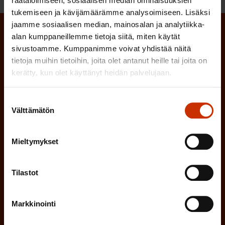
räätälöimiseen, sosiaalisen median ominaisuuksien
tukemiseen ja kävijämäärämme analysoimiseen. Lisäksi
jaamme sosiaalisen median, mainosalan ja analytiikka-
alan kumppaneillemme tietoja siitä, miten käytät
Tilaa SAK:n uutiskirje ja pysy kartalla
sivustoamme. Kumppanimme voivat yhdistää näitä
tapahtumista
tietoja muihin tietoihin, joita olet antanut heille tai joita on
kerätty, kun olet käyttänyt heidän palvelujaan.
SAK:n uutiskirje tarjoaa viikottain tutkittua tietoa,
asiantuntijoiden näkemyksiä ja analyysejä.
Suostumuksen
Välttämätön
valinta
Mieltymykset
(
Etunimi
P
Tilastot
a
(
Sukunimi
k
Markkinointi
P
o