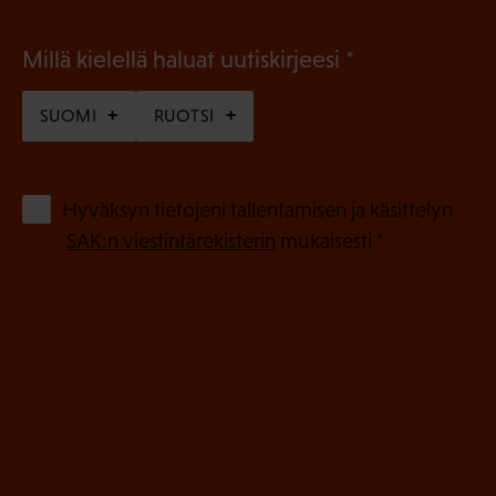
(
Millä kielellä haluat uutiskirjeesi
P
SUOMI
RUOTSI
a
k
o
(
Hyväksyn tietojeni tallentamisen ja käsittelyn
P
l
SAK:n viestintärekisterin
mukaisesti *
a
l
k
i
o
n
l
e
l
i
n
n
)
e