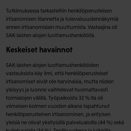
Tutkimuksessa tarkasteltiin henkilöperusteisen
irtisanomisen tilannetta ja tulevaisuudennäkymiä
ennen irtisanomislain muuttumista. Vastaajina oli
SAK:laisten alojen luottamushenkilöitä.
Keskeiset havainnot
SAK:laisten alojen luottamushenkilöiden
vastauksista käy ilmi, että henkilöperusteiset
irtisanomiset eivät ole harvinaisia, mutta niiden
yleisyys ja luonne vaihtelevat huomattavasti
toimialojen välillä. Työpaikoista 32 %:lla oli
viimeisen kolmen vuoden aikana tapahtunut
henkilöperusteinen irtisanominen, ja erityisen
yleisiä ne olivat yksityisillä palvelualoilla (44 %) sekä
kuljetusalalla (34 %). Teollisuudessa ja julkisilla