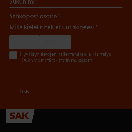
(Pakollinen)
Sukunimi
(Pakollinen)
Sähköpostiosoite
(Pakollinen)
Millä kielellä haluat uutiskirjeesi
SUOMI
RUOTSI
(Pa
Hyväksyn tietojeni tallentamisen ja käsittelyn
SAK:n viestintärekisterin
mukaisesti *
Tilaa