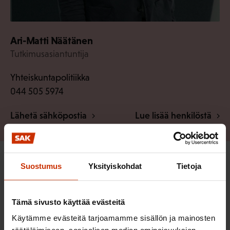
Ari-Matti Näätänen
Tutkimusasiantuntija
Yhteiskuntapolitiikka
044 505 5974
Lähetä sähköpostia
Lue lisää henkilöstä
Suostumus
Yksityiskohdat
Tietoja
LÖYDÄ LISÄÄ TÄMÄNKALTAISTA SISÄLTÖÄ:
IRTISANOMINEN
LUOTTAMUSHENKILÖPANEELI
Tämä sivusto käyttää evästeitä
Käytämme evästeitä tarjoamamme sisällön ja mainosten