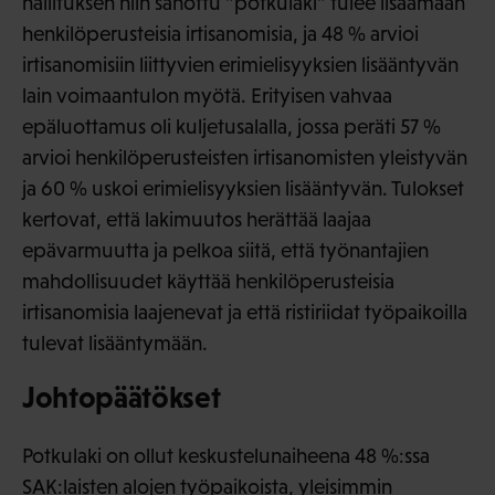
hallituksen niin sanottu ”potkulaki” tulee lisäämään
henkilöperusteisia irtisanomisia, ja 48 % arvioi
irtisanomisiin liittyvien erimielisyyksien lisääntyvän
lain voimaantulon myötä. Erityisen vahvaa
epäluottamus oli kuljetusalalla, jossa peräti 57 %
arvioi henkilöperusteisten irtisanomisten yleistyvän
ja 60 % uskoi erimielisyyksien lisääntyvän. Tulokset
kertovat, että lakimuutos herättää laajaa
epävarmuutta ja pelkoa siitä, että työnantajien
mahdollisuudet käyttää henkilöperusteisia
irtisanomisia laajenevat ja että ristiriidat työpaikoilla
tulevat lisääntymään.
Johtopäätökset
Potkulaki on ollut keskustelunaiheena 48 %:ssa
SAK:laisten alojen työpaikoista, yleisimmin