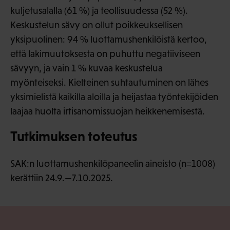
kuljetusalalla (61 %) ja teollisuudessa (52 %).
Keskustelun sävy on ollut poikkeuksellisen
yksipuolinen: 94 % luottamushenkilöistä kertoo,
että lakimuutoksesta on puhuttu negatiiviseen
sävyyn, ja vain 1 % kuvaa keskustelua
myönteiseksi. Kielteinen suhtautuminen on lähes
yksimielistä kaikilla aloilla ja heijastaa työntekijöiden
laajaa huolta irtisanomissuojan heikkenemisestä.
Tutkimuksen toteutus
SAK:n luottamushenkilöpaneelin aineisto (n=1008)
kerättiin 24.9.—7.10.2025.