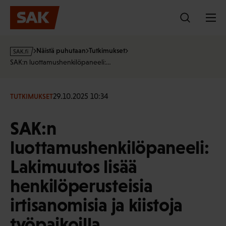
Hyppää
sisältöön
s
Näistä puhutaan
Tutkimukset
a
SAK:n luottamushenkilöpaneeli:…
k
·
f
29.10.2025 10:34
TUTKIMUKSET
i
SAK:n
luottamushenkilöpaneeli:
Lakimuutos lisää
henkilöperusteisia
irtisanomisia ja kiistoja
työpaikoilla