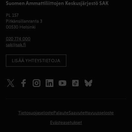
Suomen Ammattiliittojen Keskusjärjestö SAK
PL 157
Pitkänsillanranta 3
00530 Helsinki
020 774 000
sak@sak.fi
LISÄÄ YHTEYSTIETOJA
Tietosuojaseloste
Palaute
Saavutettavuusseloste
Evästeasetukset