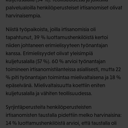
palvelualoilla henkilöperusteiset irtisanomiset olivat
harvinaisempia.
Niistä työpaikoista, joilla irtisanomisia oli
tapahtunut, 39 % luottamushenkilöistä kertoi
niiden johtaneen erimielisyyteen työnantajan
kanssa. Erimielisyydet olivat yleisimpiä
kuljetusalalla (57 %). 60 % arvioi työnantajan
toimineen irtisanomistilanteissa asiallisesti, mutta 22
% piti työnantajan toimintaa mielivaltaisena ja 18 %
epäselvänä. Mielivaltaisuutta koettiin eniten
kuljetusalalla ja vähiten teollisuudessa.
Syrjintäperusteita henkilöperusteisten
irtisanomisten taustalla pidettiin melko harvinaisina:
14 % luottamushenkilöistä arvioi, että taustalla oli