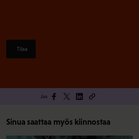
n
)
Tilaa
Jaa
Sinua saattaa myös kiinnostaa