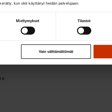
50,00 e
n kerätty, kun olet käyttänyt heidän palvelujaan.
Mieltymykset
Tilastot
0 e
Vain välttämättömät
0 e
ojen liitto
0 e