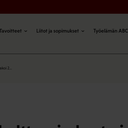
o
Tavoitteet
Liitot ja sopimukset
Työelämän ABC
jakoi 2…