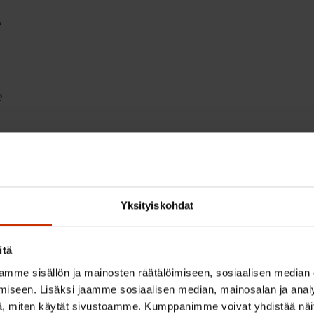
e
e
00 e
Yksityiskohdat
0 e
itä
mme sisällön ja mainosten räätälöimiseen, sosiaalisen median
iseen. Lisäksi jaamme sosiaalisen median, mainosalan ja analy
, miten käytät sivustoamme. Kumppanimme voivat yhdistää näitä t