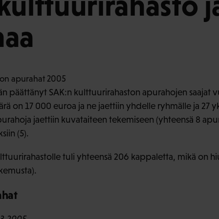
kulttuurirahasto j
haa
ään päättänyt SAK:n kulttuurirahaston apurahojen saajat 
 on 17 000 euroa ja ne jaettiin yhdelle ryhmälle ja 27 yks
apurahoja jaettiin kuvataiteen tekemiseen (yhteensä 8 apur
siin (5).
ttuurirahastolle tuli yhteensä 206 kappaletta, mikä on
kemusta).
ahat
.3.2005