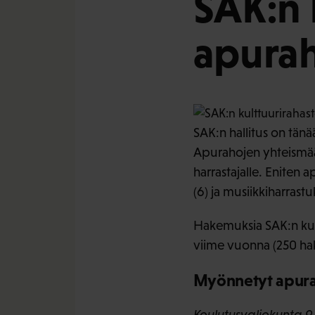
SAK:n 
apura
SAK:n hallitus on tän
Apurahojen yhteismäärä
harrastajalle. Eniten 
(6) ja musiikkiharrastuk
Hakemuksia SAK:n kul
viime vuonna (250 ha
Myönnetyt apur
Koulutusvaliokunta 9