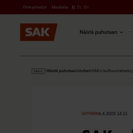
Secondary
Hyppää
Yhteystiedot
Medialle
FI
SV
EN
sisältöön
Päävalikk
Näistä puhutaan
s
Näistä puhutaan
Uutiset
SAK:n kulttuurirahasto 
a
k
·
f
i
4.4.2005 14:13
UUTINEN