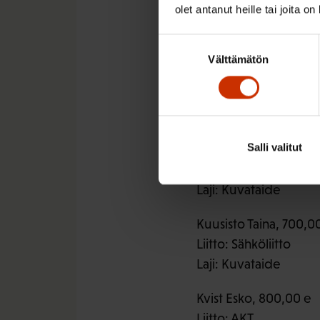
Kauppinen Vuokko, 3
olet antanut heille tai joita o
Liitto: KTV
Laji: Kuvataide
Suostumuksen
Välttämätön
valinta
Koistinen Mari, 700,0
Liitto: PAM
Laji: Valokuvataide
Salli valitut
Koskimäki Jari, 500,0
Liitto: Puu- ja erityisal
Laji: Kuvataide
Kuusisto Taina, 700,0
Liitto: Sähköliitto
Laji: Kuvataide
Kvist Esko, 800,00 e
Liitto: AKT