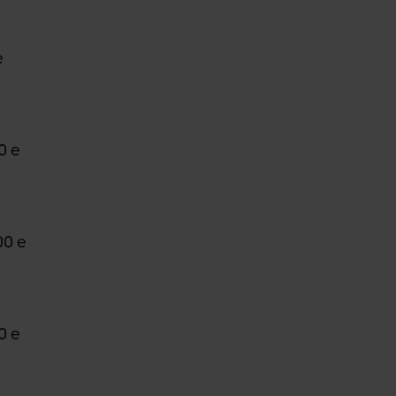
e
0 e
00 e
0 e