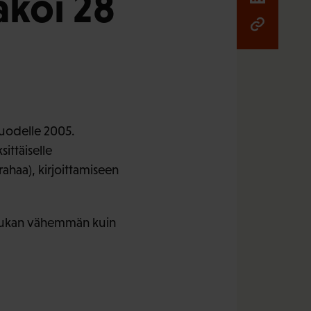
akoi 28
vuodelle 2005.
ittäiselle
ahaa), kirjoittamiseen
 hiukan vähemmän kuin