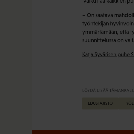
vaikuttaa kaikkien pu
– On saatava mahdoll
työntekijän hyvinvoinn
ymmärtämään, että työ
suunnittelussa on valt
Katja Syvärisen puhe S
LÖYDÄ LISÄÄ TÄMÄNKALTA
EDUSTAJISTO
TYÖ