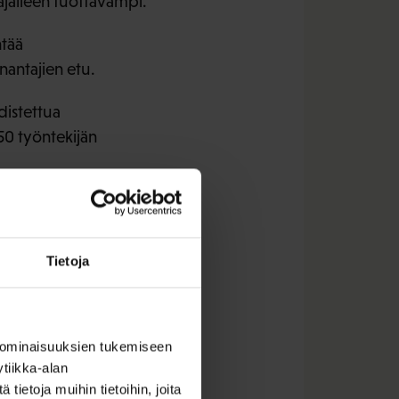
ajalleen tuottavampi.
ntää
önantajien etu.
distettua
50 työntekijän
avuutta ja
otuksiaan.
Tietoja
kee, että olisi syytä
 ominaisuuksien tukemiseen
tiikka-alan
ietoja muihin tietoihin, joita