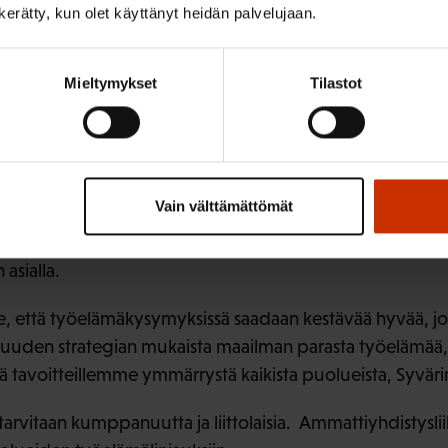
n kerätty, kun olet käyttänyt heidän palvelujaan.
ka on tullut työmarkkin
Mieltymykset
Tilastot
een
yömarkkinapöytiin jäädäkseen, Katja Syvärinen arvioi.
Vain välttämättömät
äätetään hallitusohjelman kautta eduskunnassa kolmikan
e pakottaa ammattiyhdistysliikettä tarkoin seuraamaan, 
 asialla.
 että työelämäkysymyksissä saadaan kestävää hyvää, jos
uuden strategian mukaista maailman parasta työelämää,
tavoitteillemme ymmärrystä kaikista puolueista, Syvärin
rvitaan kumppanuutta ja liittolaisia. Ammattiyhdistysli