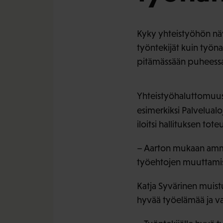
Kyky yhteistyöhön näyt
työntekijät kuin työna
pitämässään puheess
Yhteistyöhaluttomuus 
esimerkiksi Palvelual
iloitsi hallituksen to
– Aarton mukaan ammat
työehtojen muuttamise
Katja Syvärinen muistu
hyvää työelämää ja va