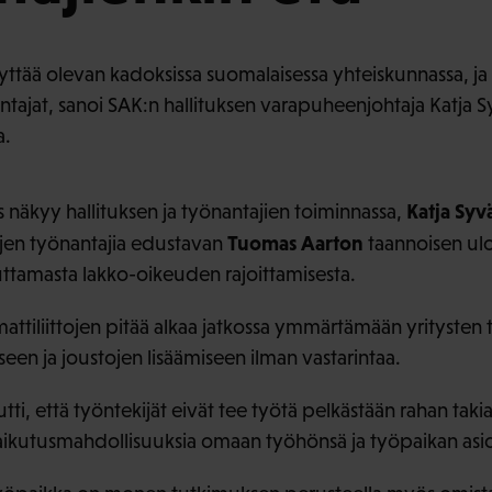
tää olevan kadoksissa suomalaisessa yhteiskunnassa, ja si
ntajat, sanoi SAK:n hallituksen varapuheenjohtaja Katja S
a.
Katja Syv
näkyy hallituksen ja työnantajien toiminnassa,
Tuomas Aarton
ojen työnantajia edustavan
taannoisen ulo
teuttamasta lakko-oikeuden rajoittamisesta.
tiliittojen pitää alkaa jatkossa ymmärtämään yritysten t
en ja joustojen lisäämiseen ilman vastarintaa.
tti, että työntekijät eivät tee työtä pelkästään rahan tak
ikutusmahdollisuuksia omaan työhönsä ja työpaikan asio