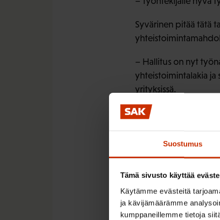
– Työntekijälle hyvä
Syvärinen pitää tätä t
yhteistoimintamahdolli
– Hallitus on nyt työn
yhteistoimintalakia j
yrityksissä.
Syvärinen tähdensi, e
innovaatioita. Työntek
Suostumus
– Mutta jos työntekijää
jotenkin loistaa työss
Tämä sivusto käyttää eväste
Katso tallenteet kok
Käytämme evästeitä tarjoama
Tiistai kello 10–17
ja kävijämäärämme analysoim
Keskiviikko kello 9–1
kumppaneillemme tietoja siitä