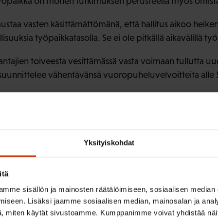
 työpaikka on monen tutkimuksen perusteella myös omist
austaa vasten käsittämättömänä, että hallitus aikoo heike
suuksia työpaikkatasolla. Se ei ole pitkällä aikavälillä ty
antajien toiveesta vesittämässä vasta voimaan tullutta uu
a suunnittelee vähentävänsä vuoropuheluvelvoitteita alle 
ttä työpaikoilla, joilla on luottamusta, on enemmän tuott
ijät uskaltavat kertoa havainnoistaan ja antaa kehitysehd
Yksityiskohdat
 ei arvosteta, eikä mielipiteillä ole väliä, yhä harvempi ko
ään. Henkiset hanskat tippuvat. Tätäkö tässä nyt haetaan?
itä
ouksesta Youtuben SAKtuubi-kanavalla:
mme sisällön ja mainosten räätälöimiseen, sosiaalisen median
iseen. Lisäksi jaamme sosiaalisen median, mainosalan ja analy
2
, miten käytät sivustoamme. Kumppanimme voivat yhdistää näitä t