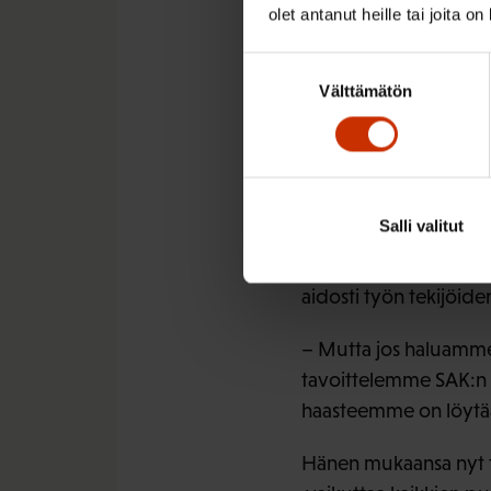
olet antanut heille tai joita o
Politiik
Suostumuksen
Välttämätön
valinta
jäädäks
Politiikka on tullut t
Salli valitut
Yhä enemmän asioita p
neuvottelun sijaan. S
aidosti työn tekijöiden
– Mutta jos haluamme,
tavoittelemme SAK:n 
haasteemme on löytää 
Hänen mukaansa nyt ta