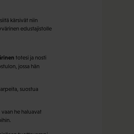
itä kärsivät niin
yvärinen edustajistolle
ärinen
totesi ja nosti
stulon, jossa hän
arpeita, suostua
ia vaan he haluavat
ihin.