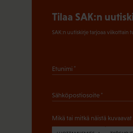
Tilaa SAK:n uutisk
SAK:n uutiskirje tarjoaa viikottain 
(
Etunimi
P
a
(
Sähköpostiosoite
k
P
o
a
l
Mikä tai mitkä näistä kuvaavat
k
l