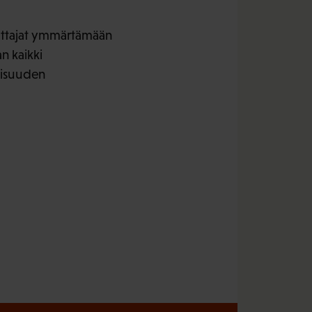
attajat ymmärtämään
n kaikki
aisuuden