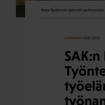
Katja Syvärinen painotti puheessaan
5.6.2024 10:21
UUTINEN
SAK:n 
Työnte
työelä
työnan