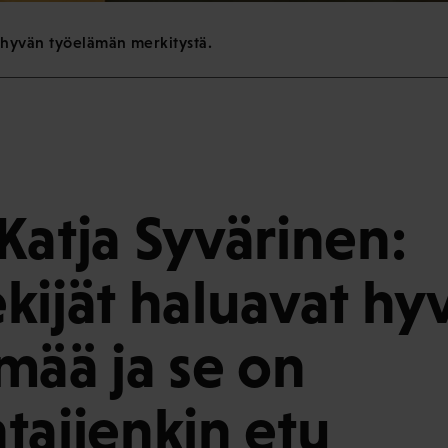
 hyvän työelämän merkitystä.
Katja Syvärinen:
kijät haluavat hy
mää ja se on
tajienkin etu