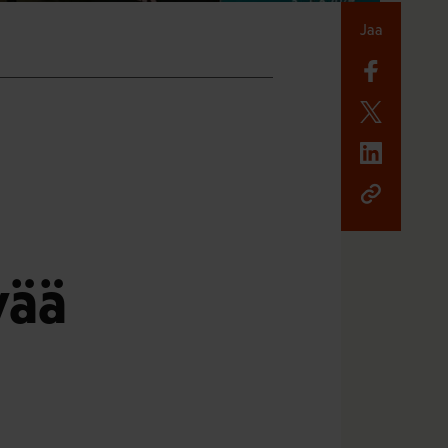
Jaa
vää