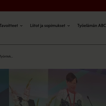
o
Tavoitteet
Liitot ja sopimukset
Työelämän ABC
 Työntek…