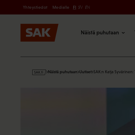
Secondary
Hyppää
Yhteystiedot
Medialle
FI
SV
EN
sisältöön
Päävalikk
Näistä puhutaan
s
Näistä puhutaan
Uutiset
SAK:n Katja Syvärinen:
a
k
·
f
i