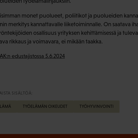
olueiden työelämälinjauksiin.
isimman monet puolueet, poliitikot ja puolueiden kann
in merkitys kannattavalle liiketoiminnalle. On saatava iha
ntekijöiden osallisuus yrityksen kehittämisessä ja tulev
ava rikkaus ja voimavara, ei mikään taakka.
AK:n edustajistossa 5.6.2024
ISTA SISÄLTÖÄ:
ELÄMÄ
TYÖELÄMÄN OIKEUDET
TYÖHYVINVOINTI