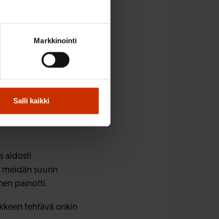
apöytiin
Markkinointi
Salli kaikki
taisen valmistelun ja
mitkä puolueet ovat
 aidosti
 meidän suurin
en painotti.
ikkeen tehtävä onkin