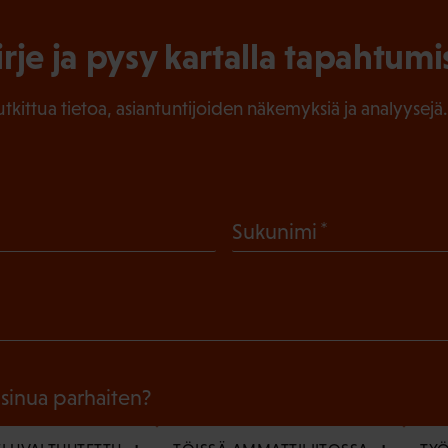
irje ja pysy kartalla tapahtumi
tutkittua tietoa, asiantuntijoiden näkemyksiä ja analyysejä.
(
Sukunimi
P
a
k
o
l
 sinua parhaiten?
l