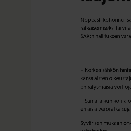
Nopeasti kohonnut säh
ratkaisemiseksi tarvit
SAK:n hallituksen var
– Korkea sähkön hinta 
kansalaisten oikeusta
ennätysmäisiä voittoj
– Samalla kun kotitalo
erilaisia veroratkaisu
Syvärisen mukaan onkin