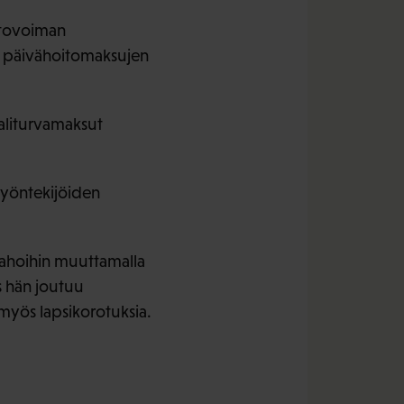
stovoiman
ten päivähoitomaksujen
aaliturvamaksut
 työntekijöiden
rahoihin muuttamalla
s hän joutuu
n myös lapsikorotuksia.