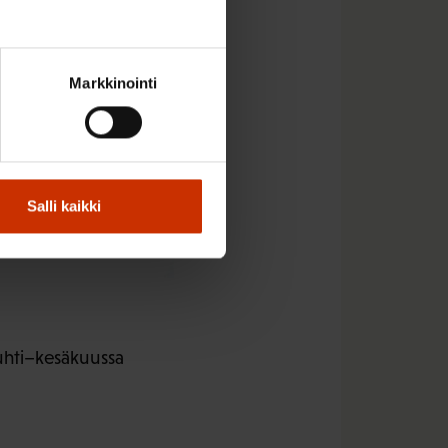
Markkinointi
Salli kaikki
uhti–kesäkuussa