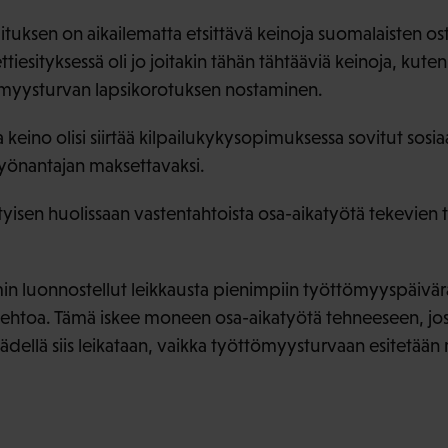
ituksen on aikailematta etsittävä keinoja suomalaisten o
tiesityksessä oli jo joitakin tähän tähtääviä keinoja, ku
ömyysturvan lapsikorotuksen nostaminen.
 keino olisi siirtää kilpailukykysopimuksessa sovitut sosi
 työnantajan maksettavaksi.
tyisen huolissaan vastentahtoista osa-aikatyötä tekevien
min luonnostellut leikkausta pienimpiin työttömyyspäivä
oehtoa. Tämä iskee moneen osa-aikatyötä tehneeseen, jo
kädellä siis leikataan, vaikka työttömyysturvaan esitetää