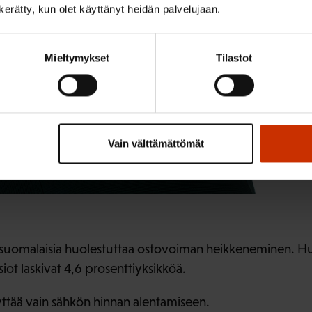
n kerätty, kun olet käyttänyt heidän palvelujaan.
Mieltymykset
Tilastot
Vain välttämättömät
 suomalaisia huolestuttaa ostovoiman heikkeneminen. H
siot laskivat 4,6 prosenttiyksikköä.
yttää vain sähkön hinnan alentamiseen.