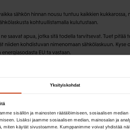
vaikka sähkön hinnan nousu tuntuu kaikkien kukkarossa,
ähkölaskusta kohtuullistamalla kulutustaan.
ne saavat apua, jotka sitä todella tarvitsevat. Tuet pitää t
ät niiden kohdistuvan nimenomaan sähkölaskuun. Kyse o
ja energiasodasta EU:ta vastaan.
Yksityiskohdat
itä
mme sisällön ja mainosten räätälöimiseen, sosiaalisen median
iseen. Lisäksi jaamme sosiaalisen median, mainosalan ja analy
, miten käytät sivustoamme. Kumppanimme voivat yhdistää näitä t