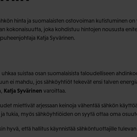
kön hinta ja suomalaisten ostovoiman kutistuminen on v
aan kokonaisuutta, joka kohdistuu hintojen noususta eniten
apuheenjohtaja Katja Syvärinen.
uhkaa suistaa osan suomalaisista taloudelliseen ahdinkoo
juun ei mahdu, jos sähköyhtiöt tekevät ensi talven energi
Katja Syvärinen
a,
varoittaa.
udet miettivät arjessaan keinoja vähentää sähkön käyttöä 
ja ja tukia, myös sähköyhtiöiden on syytä ottaa oma osuut
 hyvä, että hallitus käynnistää sähköntuottajille tuleva