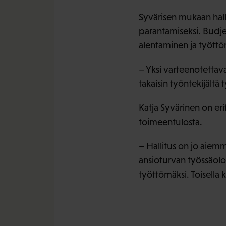
Syvärisen mukaan hall
parantamiseksi. Budjet
alentaminen ja tyött
– Yksi varteenotettava
takaisin työntekijältä
Katja Syvärinen on eri
toimeentulosta.
– Hallitus on jo aiem
ansioturvan työssäol
työttömäksi. Toisella 