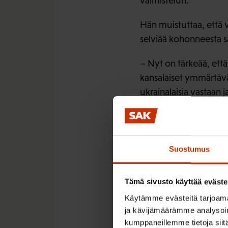
valmistelun.
Hän muistuttaa, että 
selviää kohonneesta s
– Nyt on tärkeää, että 
kansalaiset ymmärtäv
ukrainalaisia vastaan 
Suostumus
Tämä sivusto käyttää eväste
Käytämme evästeitä tarjoama
ja kävijämäärämme analysoim
kumppaneillemme tietoja siitä