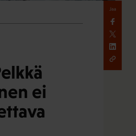
Jaa
Pelkkä
nen ei
ettava