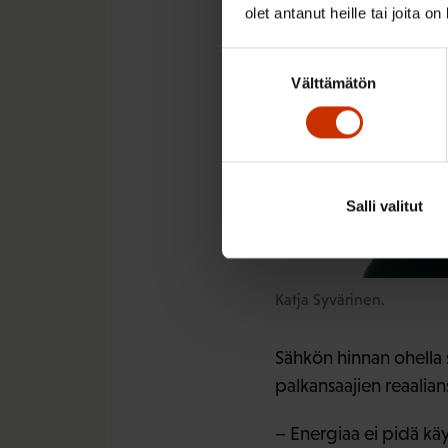
olet antanut heille tai joita o
Suostumuksen
Välttämätön
valinta
Salli valitut
Katja Syvärinen.
Sähkön hinnan ohella
palkansaajien reaalian
– Energiaa ei pidä kä