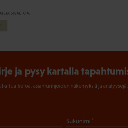
ISTA SISÄLTÖÄ:
T
irje ja pysy kartalla tapahtumi
tutkittua tietoa, asiantuntijoiden näkemyksiä ja analyysejä.
(
Sukunimi