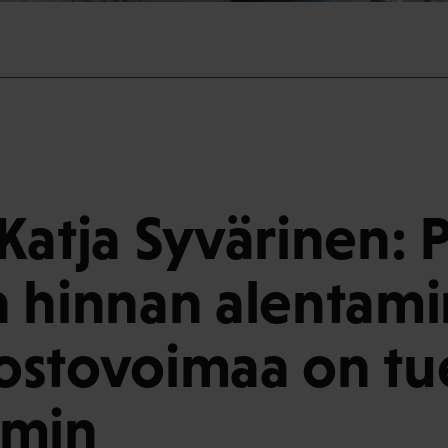
Katja Syvärinen: 
 hinnan alentami
– ostovoimaa on tu
mmin