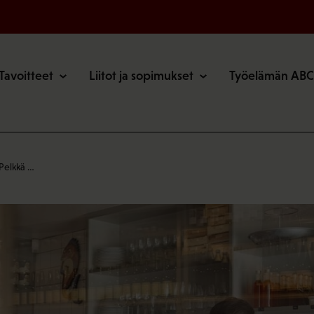
o
Tavoitteet
Liitot ja sopimukset
Työelämän ABC
 Pelkkä …