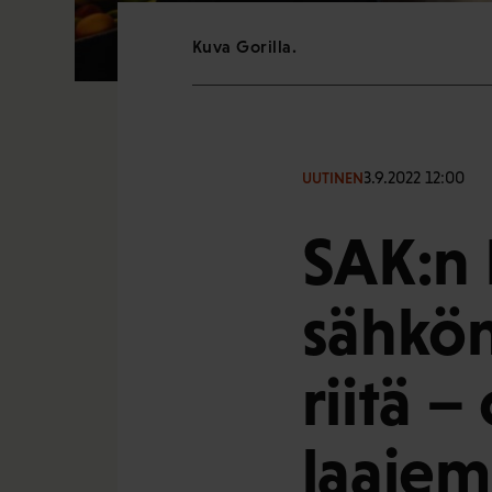
Kuva Gorilla.
3.9.2022 12:00
UUTINEN
SAK:n 
sähkön
riitä 
laaje