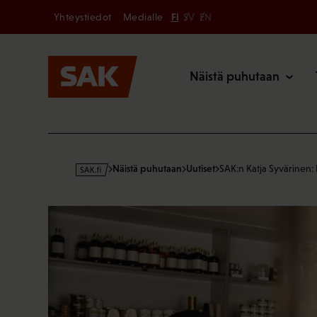
Secondary
Hyppää
Yhteystiedot
Medialle
FI
SV
EN
sisältöön
Päävalikk
Näistä puhutaan
s
Näistä puhutaan
Uutiset
SAK:n Katja Syvärinen:
a
k
·
f
i