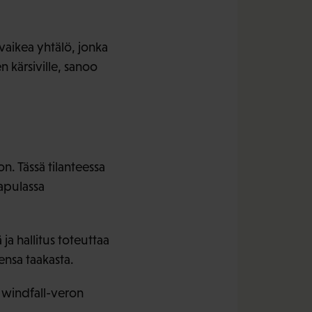
aikea yhtälö, jonka
 kärsiville, sanoo
n. Tässä tilanteessa
apulassa
ja hallitus toteuttaa
ensa taakasta.
n windfall-veron