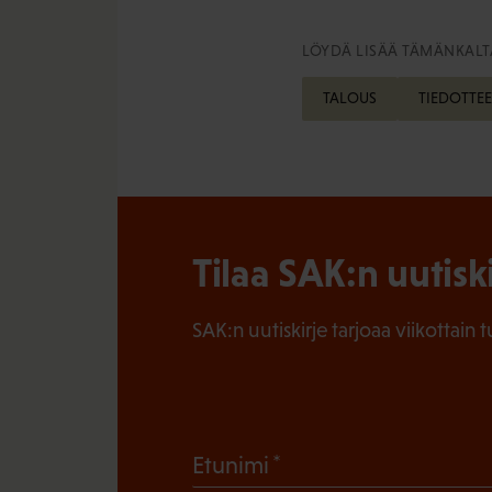
LÖYDÄ LISÄÄ TÄMÄNKALTA
TALOUS
TIEDOTTEE
Tilaa SAK:n uutisk
SAK:n uutiskirje tarjoaa viikottain 
(
Etunimi