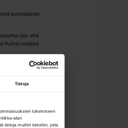
 moni suomalainen
oteuttaa niin, että
n Putinin sodasta
Tietoja
 ominaisuuksien tukemiseen
tiikka-alan
ietoja muihin tietoihin, joita