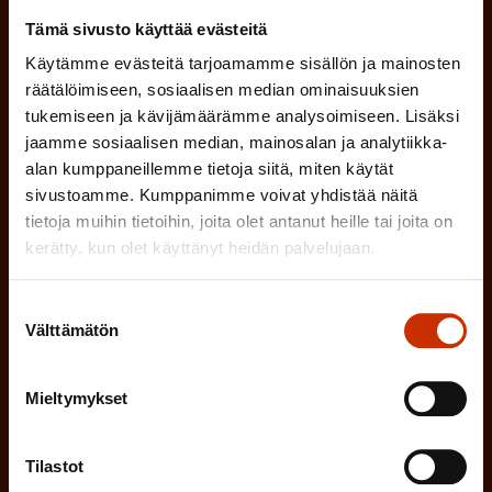
P
Tämä sivusto käyttää evästeitä
SUOMI
RUOTSI
a
Käytämme evästeitä tarjoamamme sisällön ja mainosten
k
räätälöimiseen, sosiaalisen median ominaisuuksien
tukemiseen ja kävijämäärämme analysoimiseen. Lisäksi
o
(
Hyväksyn tietojeni tallentamisen ja käsittelyn
jaamme sosiaalisen median, mainosalan ja analytiikka-
P
l
SAK:n viestintärekisterin
mukaisesti *
alan kumppaneillemme tietoja siitä, miten käytät
a
sivustoamme. Kumppanimme voivat yhdistää näitä
l
k
tietoja muihin tietoihin, joita olet antanut heille tai joita on
i
kerätty, kun olet käyttänyt heidän palvelujaan.
o
n
l
e
Suostumuksen
l
Välttämätön
valinta
i
n
n
)
e
Mieltymykset
n
)
Tilastot