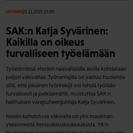
25.11.2023 13:00
UUTINEN
SAK:n Katja Syvärinen:
Kaikilla on oikeus
turvalliseen työelämään
Työelämässä etenkin naisvaltaisilla aloilla kohdataan
paljon väkivaltaa. Työnantajilla on vastuu huolehtia
siitä, että jokainen työntekijä voi tehdä työtään
turvallisesti ja pelkäämättä, muistuttaa SAK:n
hallituksen varapuheenjohtaja Katja Syvärinen.
Naisiin kohdistuva väkivalta on yksi maailman
yleisimmistä ihmisoikeusloukkauksista. YK:n
tilastojen mukaan keskimäärin yli viisi naista kuolee