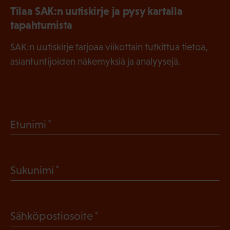
Tilaa SAK:n uutiskirje ja pysy kartalla
tapahtumista
SAK:n uutiskirje tarjoaa viikottain tutkittua tietoa,
asiantuntijoiden näkemyksiä ja analyysejä.
(
Etunimi
P
a
(
Sukunimi
k
P
o
a
l
(
Sähköpostiosoite
k
l