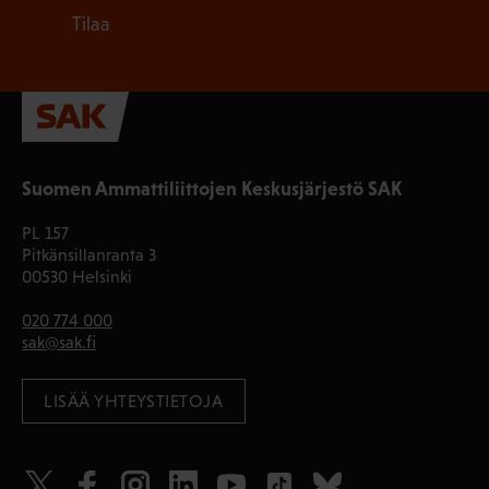
Tilaa
Suomen Ammattiliittojen Keskusjärjestö SAK
PL 157
Pitkänsillanranta 3
00530 Helsinki
020 774 000
sak@sak.fi
LISÄÄ YHTEYSTIETOJA