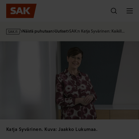
Hyppää
sisältöön
s
Näistä puhutaan
Uutiset
SAK:n Katja Syvärinen: Kaikill…
a
k
·
f
i
Katja Syvärinen. Kuva: Jaakko Lukumaa.