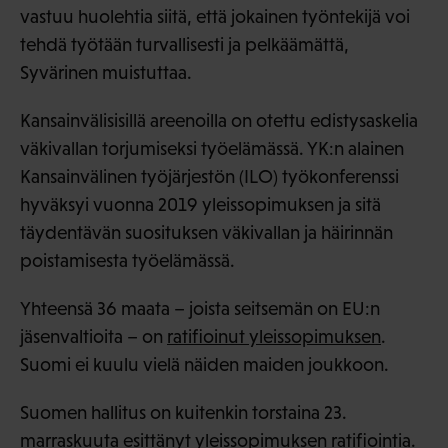
vastuu huolehtia siitä, että jokainen työntekijä voi
tehdä työtään turvallisesti ja pelkäämättä,
Syvärinen muistuttaa.
Kansainvälisisillä areenoilla on otettu edistysaskelia
väkivallan torjumiseksi työelämässä. YK:n alainen
Kansainvälinen työjärjestön (ILO) työkonferenssi
hyväksyi vuonna 2019 yleissopimuksen ja sitä
täydentävän suosituksen väkivallan ja häirinnän
poistamisesta työelämässä.
Yhteensä 36 maata – joista seitsemän on EU:n
jäsenvaltioita – on
ratifioinut yleissopimuksen
.
Suomi ei kuulu vielä näiden maiden joukkoon.
Suomen hallitus on kuitenkin torstaina 23.
marraskuuta esittänyt yleissopimuksen ratifiointia.