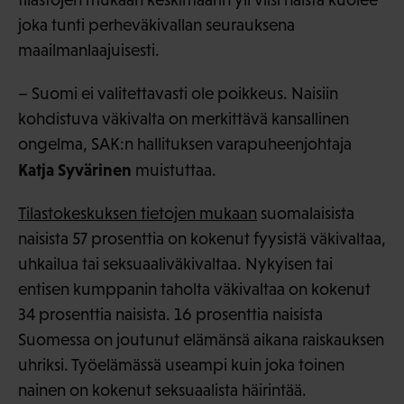
joka tunti perheväkivallan seurauksena
maailmanlaajuisesti.
– Suomi ei valitettavasti ole poikkeus. Naisiin
kohdistuva väkivalta on merkittävä kansallinen
ongelma, SAK:n hallituksen varapuheenjohtaja
Katja Syvärinen
muistuttaa.
Tilastokeskuksen tietojen mukaan
suomalaisista
naisista 57 prosenttia on kokenut fyysistä väkivaltaa,
uhkailua tai seksuaaliväkivaltaa. Nykyisen tai
entisen kumppanin taholta väkivaltaa on kokenut
34 prosenttia naisista. 16 prosenttia naisista
Suomessa on joutunut elämänsä aikana raiskauksen
uhriksi. Työelämässä useampi kuin joka toinen
nainen on kokenut seksuaalista häirintää.