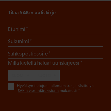
Tilaa SAK:n uutiskirje
(Pakollinen)
Etunimi
(Pakollinen)
Sukunimi
(Pakollinen)
Sähköpostiosoite
(Pakollinen)
Millä kielellä haluat uutiskirjeesi
SUOMI
RUOTSI
(Pa
Hyväksyn tietojeni tallentamisen ja käsittelyn
SAK:n viestintärekisterin
mukaisesti *