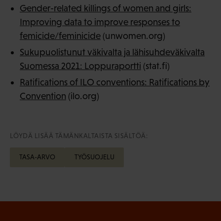
Gender-related killings of women and girls:
Improving data to improve responses to
femicide/feminicide
(unwomen.org)
Sukupuolistunut väkivalta ja lähisuhdeväkivalta
Suomessa 2021: Loppuraportti
(stat.fi)
Ratifications of ILO conventions: Ratifications by
Convention
(ilo.org)
LÖYDÄ LISÄÄ TÄMÄNKALTAISTA SISÄLTÖÄ:
TASA-ARVO
TYÖSUOJELU