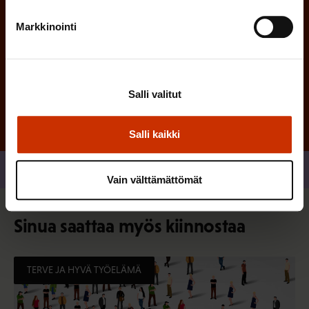
Markkinointi
Tilaa
Salli valitut
Salli kaikki
Jaa
Vain välttämättömät
Sinua saattaa myös kiinnostaa
TERVE JA HYVÄ TYÖELÄMÄ