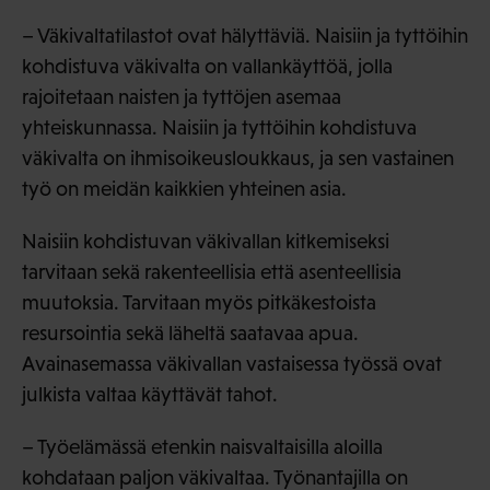
– Väkivaltatilastot ovat hälyttäviä. Naisiin ja tyttöihin
kohdistuva väkivalta on vallankäyttöä, jolla
rajoitetaan naisten ja tyttöjen asemaa
yhteiskunnassa. Naisiin ja tyttöihin kohdistuva
väkivalta on ihmisoikeusloukkaus, ja sen vastainen
työ on meidän kaikkien yhteinen asia.
Naisiin kohdistuvan väkivallan kitkemiseksi
tarvitaan sekä rakenteellisia että asenteellisia
muutoksia. Tarvitaan myös pitkäkestoista
resursointia sekä läheltä saatavaa apua.
Avainasemassa väkivallan vastaisessa työssä ovat
julkista valtaa käyttävät tahot.
– Työelämässä etenkin naisvaltaisilla aloilla
kohdataan paljon väkivaltaa. Työnantajilla on