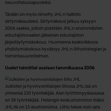
neuvotteluosapuoleksi.
Tänään on myös nimetty JHL:n hallinto
siirtymäkaudeksi. Siirtymäkausi jatkuu syksyyn
2006 saakka, jolloin pidetään JHL:n ensimmäisten
edustajistovaalien jälkeinen edustajiston
järjestäytymiskokous. Huomenna keskiviikkona
yhdistymiskokous hyväksyy JHL:n liittostrategian ja
toimintasuunnitelman.
Uudet toimitilat avataan tammikuussa 2006
Julkisten ja hyvinvointialojen liitossa JHL:ssä on
yhteensä 230 työntekijää. Alan työttömyyskassassa
on 58 työntekijää. Helsingin keskustoimiston lisäksi
JHL:llä on 15 aluetoimistoa. Liitto tekee noin sata