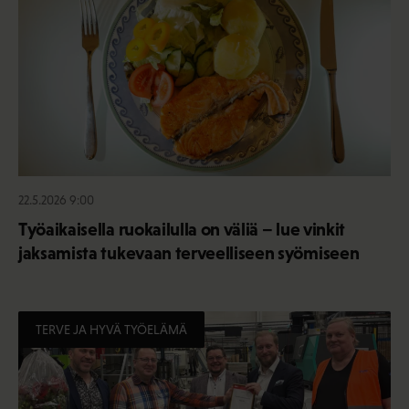
22.5.2026 9:00
Työaikaisella ruokailulla on väliä – lue vinkit
jaksamista tukevaan terveelliseen syömiseen
TERVE JA HYVÄ TYÖELÄMÄ