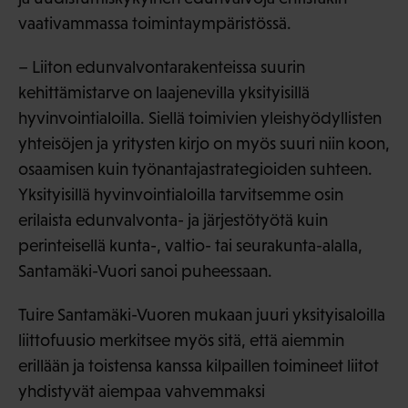
vaativammassa toimintaympäristössä.
– Liiton edunvalvontarakenteissa suurin
kehittämistarve on laajenevilla yksityisillä
hyvinvointialoilla. Siellä toimivien yleishyödyllisten
yhteisöjen ja yritysten kirjo on myös suuri niin koon,
osaamisen kuin työnantajastrategioiden suhteen.
Yksityisillä hyvinvointialoilla tarvitsemme osin
erilaista edunvalvonta- ja järjestötyötä kuin
perinteisellä kunta-, valtio- tai seurakunta-alalla,
Santamäki-Vuori sanoi puheessaan.
Tuire Santamäki-Vuoren mukaan juuri yksityisaloilla
liittofuusio merkitsee myös sitä, että aiemmin
erillään ja toistensa kanssa kilpaillen toimineet liitot
yhdistyvät aiempaa vahvemmaksi