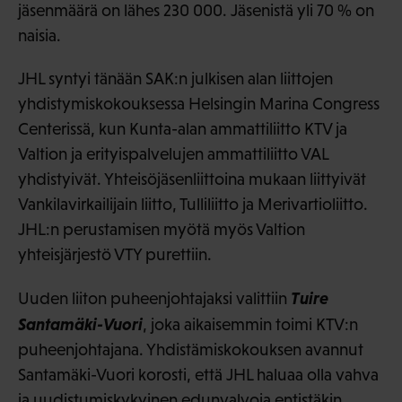
jäsenmäärä on lähes 230 000. Jäsenistä yli 70 % on
naisia.
JHL syntyi tänään SAK:n julkisen alan liittojen
yhdistymiskokouksessa Helsingin Marina Congress
Centerissä, kun Kunta-alan ammattiliitto KTV ja
Valtion ja erityispalvelujen ammattiliitto VAL
yhdistyivät. Yhteisöjäsenliittoina mukaan liittyivät
Vankilavirkailijain liitto, Tulliliitto ja Merivartioliitto.
JHL:n perustamisen myötä myös Valtion
yhteisjärjestö VTY purettiin.
Tuire
Uuden liiton puheenjohtajaksi valittiin
Santamäki-Vuori
, joka aikaisemmin toimi KTV:n
puheenjohtajana. Yhdistämiskokouksen avannut
Santamäki-Vuori korosti, että JHL haluaa olla vahva
ja uudistumiskykyinen edunvalvoja entistäkin