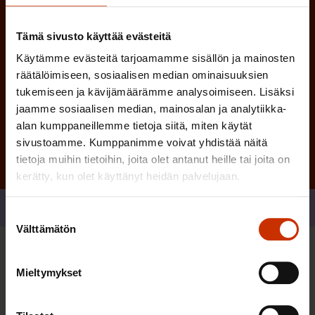
)
Tämä sivusto käyttää evästeitä
Käytämme evästeitä tarjoamamme sisällön ja mainosten
räätälöimiseen, sosiaalisen median ominaisuuksien
tukemiseen ja kävijämäärämme analysoimiseen. Lisäksi
Tilaa
jaamme sosiaalisen median, mainosalan ja analytiikka-
alan kumppaneillemme tietoja siitä, miten käytät
sivustoamme. Kumppanimme voivat yhdistää näitä
tietoja muihin tietoihin, joita olet antanut heille tai joita on
kerätty, kun olet käyttänyt heidän palvelujaan.
Jaa
Suostumuksen
Välttämätön
valinta
Sinua saattaa myös kiinnostaa
Mieltymykset
TERVE JA HYVÄ TYÖELÄMÄ