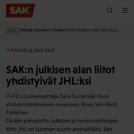
Hyppää
sisältöön
s
Näistä puhutaan
Uutiset
SAK:n julkisen alan liitot yhd…
a
k
·
22.11.2005 14:57
UUTINEN
f
i
SAK:n julkisen alan liitot
yhdistyivät JHL:ksi
Tänään perustettu Julkisten ja hyvinvointialojen
liitto JHL on Suomen suurin ammattiliito. Sen