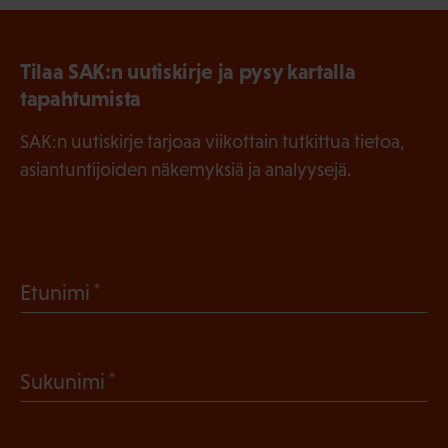
Tilaa SAK:n uutiskirje ja pysy kartalla
tapahtumista
SAK:n uutiskirje tarjoaa viikottain tutkittua tietoa,
asiantuntijoiden näkemyksiä ja analyysejä.
(
Etunimi
P
a
(
Sukunimi
k
P
o
a