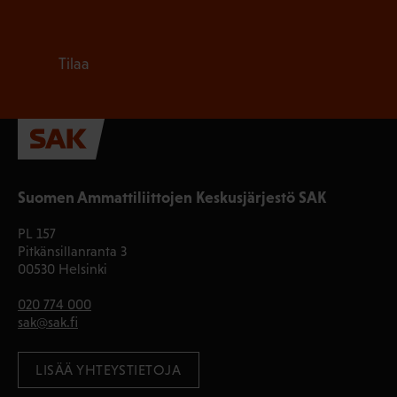
Tilaa
Suomen Ammattiliittojen Keskusjärjestö SAK
PL 157
Pitkänsillanranta 3
00530 Helsinki
020 774 000
sak@sak.fi
LISÄÄ YHTEYSTIETOJA