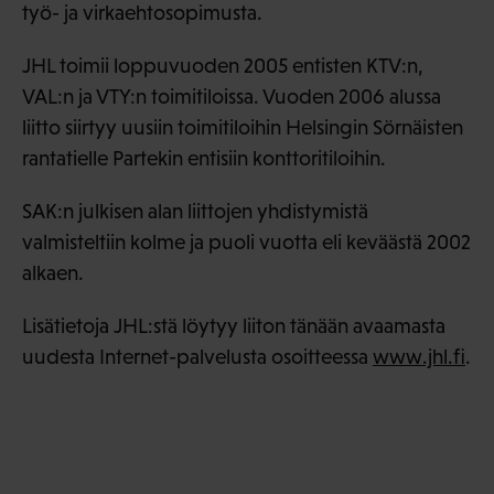
työ- ja virkaehtosopimusta.
JHL toimii loppuvuoden 2005 entisten KTV:n,
VAL:n ja VTY:n toimitiloissa. Vuoden 2006 alussa
liitto siirtyy uusiin toimitiloihin Helsingin Sörnäisten
rantatielle Partekin entisiin konttoritiloihin.
SAK:n julkisen alan liittojen yhdistymistä
valmisteltiin kolme ja puoli vuotta eli keväästä 2002
alkaen.
Lisätietoja JHL:stä löytyy liiton tänään avaamasta
uudesta Internet-palvelusta osoitteessa
www.jhl.fi
.