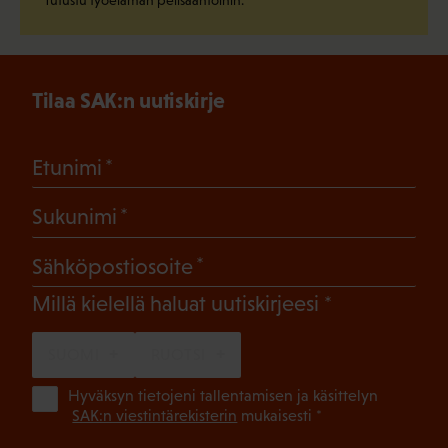
Tilaa SAK:n uutiskirje
(Pakollinen)
Etunimi
(Pakollinen)
Sukunimi
(Pakollinen)
Sähköpostiosoite
(Pakollinen)
Millä kielellä haluat uutiskirjeesi
SUOMI
RUOTSI
(Pa
Hyväksyn tietojeni tallentamisen ja käsittelyn
SAK:n viestintärekisterin
mukaisesti *