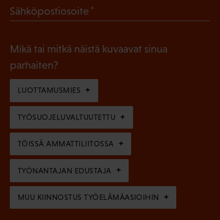
l
(
Sähköpostiosoite
k
l
P
o
i
a
l
Mikä tai mitkä näistä kuvaavat sinua
n
k
l
parhaiten?
e
o
i
n
l
LUOTTAMUSMIES
n
)
l
e
TYÖSUOJELUVALTUUTETTU
i
n
n
)
TÖISSÄ AMMATTILIITOSSA
e
n
TYÖNANTAJAN EDUSTAJA
)
MUU KIINNOSTUS TYÖELÄMÄASIOIHIN