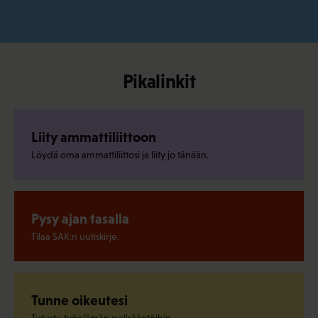
Pikalinkit
Liity ammattiliittoon
Löydä oma ammattiliittosi ja liity jo tänään.
Pysy ajan tasalla
Tilaa SAK:n uutiskirje.
Tunne oikeutesi
Tutustu työelämän pelisääntöihin.