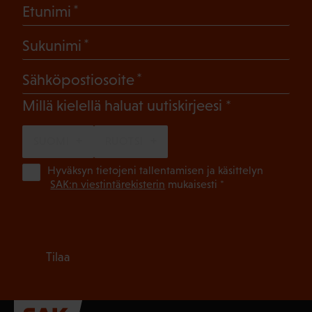
(Pakollinen)
Etunimi
(Pakollinen)
Sukunimi
(Pakollinen)
Sähköpostiosoite
(Pakollinen)
Millä kielellä haluat uutiskirjeesi
SUOMI
RUOTSI
(Pa
Hyväksyn tietojeni tallentamisen ja käsittelyn
SAK:n viestintärekisterin
mukaisesti *
Tilaa