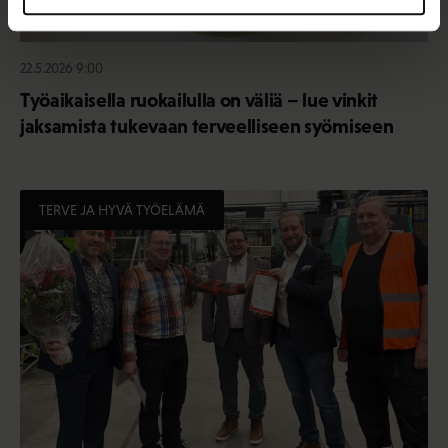
22.5.2026 9:00
Työaikaisella ruokailulla on väliä – lue vinkit
jaksamista tukevaan terveelliseen syömiseen
TERVE JA HYVÄ TYÖELÄMÄ