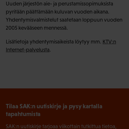
Uuden järjestön aie- ja perustamissopimuksista
pyritään päättämään kuluvan vuoden aikana.
Yhdentymisvalmistelut saatetaan loppuun vuoden
2005 kevääseen mennessä.
Lisätietoja yhdentymisaikeista löytyy mm.
KTV:n
Internet-palvelusta
.
Tilaa SAK:n uutiskirje ja pysy kartalla
tapahtumista
SAK:n uutiskirje tarjoaa viikottain tutkittua tietoa,