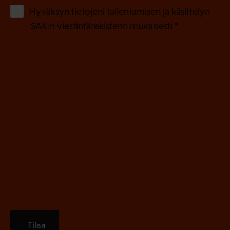
o
(
Hyväksyn tietojeni tallentamisen ja käsittelyn
P
l
SAK:n viestintärekisterin
mukaisesti *
a
l
k
i
o
n
l
e
l
i
n
n
)
e
n
)
Tilaa