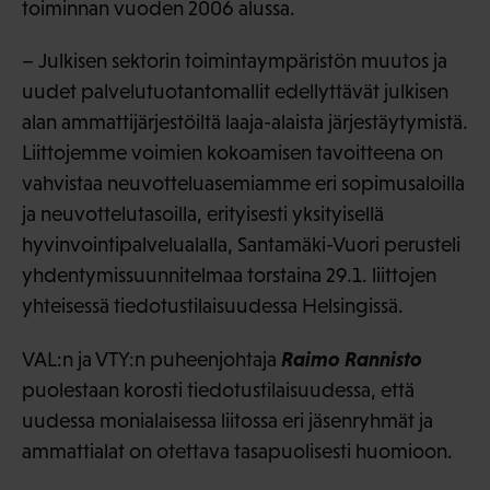
toiminnan vuoden 2006 alussa.
– Julkisen sektorin toimintaympäristön muutos ja
uudet palvelutuotantomallit edellyttävät julkisen
alan ammattijärjestöiltä laaja-alaista järjestäytymistä.
Liittojemme voimien kokoamisen tavoitteena on
vahvistaa neuvotteluasemiamme eri sopimusaloilla
ja neuvottelutasoilla, erityisesti yksityisellä
hyvinvointipalvelualalla, Santamäki-Vuori perusteli
yhdentymissuunnitelmaa torstaina 29.1. liittojen
yhteisessä tiedotustilaisuudessa Helsingissä.
Raimo Rannisto
VAL:n ja VTY:n puheenjohtaja
puolestaan korosti tiedotustilaisuudessa, että
uudessa monialaisessa liitossa eri jäsenryhmät ja
ammattialat on otettava tasapuolisesti huomioon.