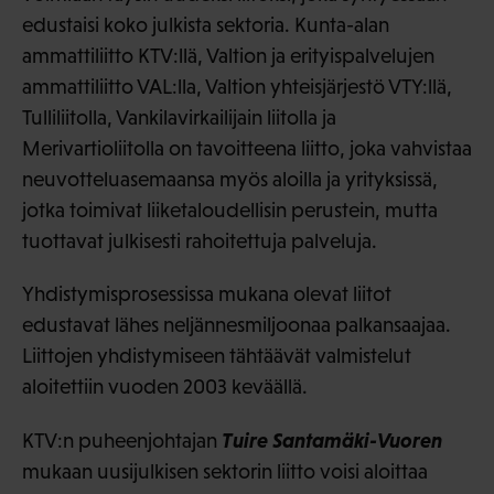
edustaisi koko julkista sektoria. Kunta-alan
ammattiliitto KTV:llä, Valtion ja erityispalvelujen
ammattiliitto VAL:lla, Valtion yhteisjärjestö VTY:llä,
Tulliliitolla, Vankilavirkailijain liitolla ja
Merivartioliitolla on tavoitteena liitto, joka vahvistaa
neuvotteluasemaansa myös aloilla ja yrityksissä,
jotka toimivat liiketaloudellisin perustein, mutta
tuottavat julkisesti rahoitettuja palveluja.
Yhdistymisprosessissa mukana olevat liitot
edustavat lähes neljännesmiljoonaa palkansaajaa.
Liittojen yhdistymiseen tähtäävät valmistelut
aloitettiin vuoden 2003 keväällä.
Tuire Santamäki-Vuoren
KTV:n puheenjohtajan
mukaan uusijulkisen sektorin liitto voisi aloittaa