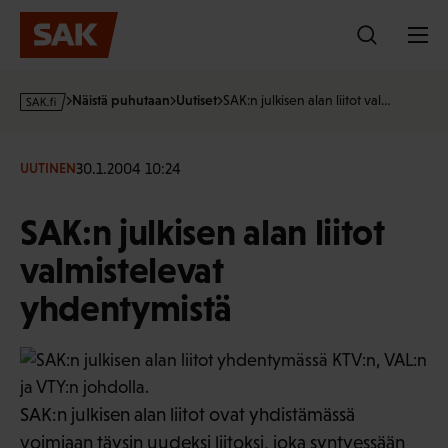
Hyppää
sisältöön
s
Näistä puhutaan
Uutiset
SAK:n julkisen alan liitot val…
a
k
·
30.1.2004 10:24
UUTINEN
f
i
SAK:n julkisen alan liitot
valmistelevat
yhdentymistä
SAK:n julkisen alan liitot ovat yhdistämässä
voimiaan täysin uudeksi liitoksi, joka syntyessään