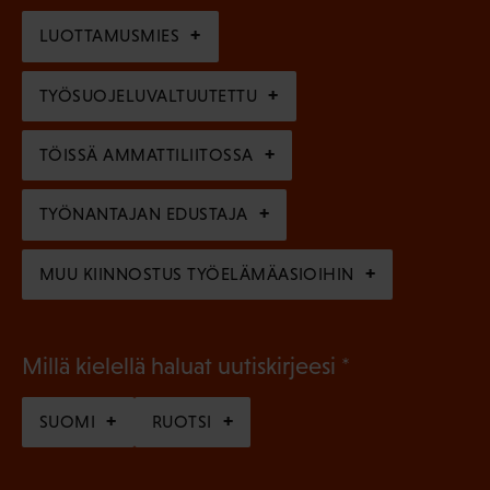
o
i
n
l
LUOTTAMUSMIES
n
)
l
e
TYÖSUOJELUVALTUUTETTU
i
n
n
)
TÖISSÄ AMMATTILIITOSSA
e
n
TYÖNANTAJAN EDUSTAJA
)
MUU KIINNOSTUS TYÖELÄMÄASIOIHIN
(
Millä kielellä haluat uutiskirjeesi
P
SUOMI
RUOTSI
a
k