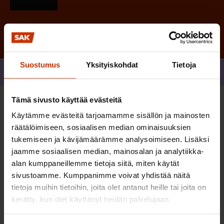
Suostumus
Yksityiskohdat
Tietoja
Jaa
Tämä sivusto käyttää evästeitä
Sinua saattaa myös kiinnostaa
Käytämme evästeitä tarjoamamme sisällön ja mainosten
räätälöimiseen, sosiaalisen median ominaisuuksien
tukemiseen ja kävijämäärämme analysoimiseen. Lisäksi
TERVE JA HYVÄ TYÖELÄMÄ
jaamme sosiaalisen median, mainosalan ja analytiikka-
alan kumppaneillemme tietoja siitä, miten käytät
sivustoamme. Kumppanimme voivat yhdistää näitä
tietoja muihin tietoihin, joita olet antanut heille tai joita on
kerätty, kun olet käyttänyt heidän palvelujaan.