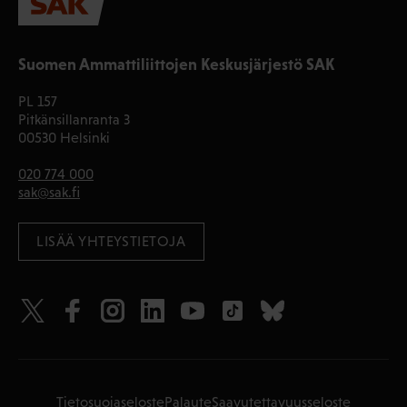
Suomen Ammattiliittojen Keskusjärjestö SAK
PL 157
Pitkänsillanranta 3
00530 Helsinki
020 774 000
sak@sak.fi
LISÄÄ YHTEYSTIETOJA
Tietosuojaseloste
Palaute
Saavutettavuusseloste