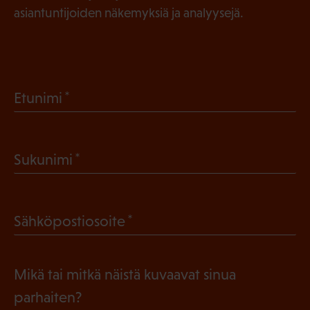
asiantuntijoiden näkemyksiä ja analyysejä.
(
Etunimi
P
a
(
Sukunimi
k
P
o
a
l
(
Sähköpostiosoite
k
l
P
o
i
a
l
Mikä tai mitkä näistä kuvaavat sinua
n
k
l
parhaiten?
e