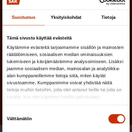
l
i
Suostumus
Yksityiskohdat
Tietoja
n
e
Tämä sivusto käyttää evästeitä
n
Käytämme evästeitä tarjoamamme sisällön ja mainosten
räätälöimiseen, sosiaalisen median ominaisuuksien
)
tukemiseen ja kävijämäärämme analysoimiseen. Lisäksi
jaamme sosiaalisen median, mainosalan ja analytiikka-
alan kumppaneillemme tietoja siitä, miten käytät
sivustoamme. Kumppanimme voivat yhdistää näitä
Tilaa
tietoja muihin tietoihin, joita olet antanut heille tai joita on
kerätty, kun olet käyttänyt heidän palvelujaan.
Suostumuksen
Välttämätön
valinta