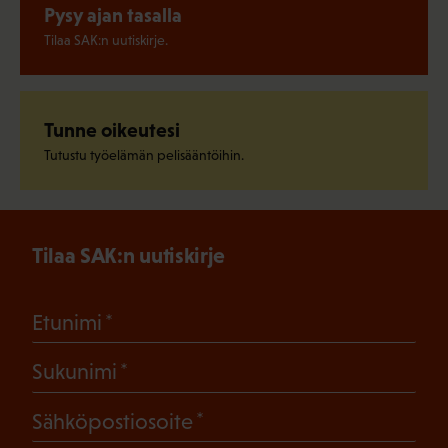
Pysy ajan tasalla
Tilaa SAK:n uutiskirje.
Tunne oikeutesi
Tutustu työelämän pelisääntöihin.
Tilaa SAK:n uutiskirje
(Pakollinen)
Etunimi
(Pakollinen)
Sukunimi
(Pakollinen)
Sähköpostiosoite