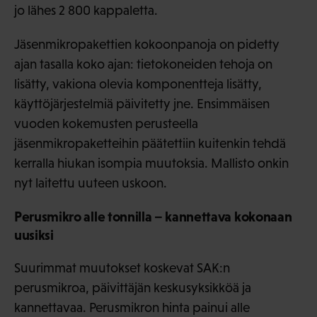
jo lähes 2 800 kappaletta.
Jäsenmikropakettien kokoonpanoja on pidetty
ajan tasalla koko ajan: tietokoneiden tehoja on
lisätty, vakiona olevia komponentteja lisätty,
käyttöjärjestelmiä päivitetty jne. Ensimmäisen
vuoden kokemusten perusteella
jäsenmikropaketteihin päätettiin kuitenkin tehdä
kerralla hiukan isompia muutoksia. Mallisto onkin
nyt laitettu uuteen uskoon.
Perusmikro alle tonnilla – kannettava kokonaan
uusiksi
Suurimmat muutokset koskevat SAK:n
perusmikroa, päivittäjän keskusyksikköä ja
kannettavaa. Perusmikron hinta painui alle