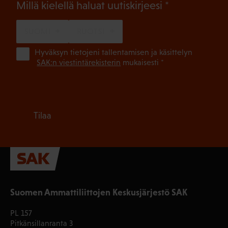
(Pakollinen)
Millä kielellä haluat uutiskirjeesi
SUOMI
RUOTSI
(Pa
Hyväksyn tietojeni tallentamisen ja käsittelyn
SAK:n viestintärekisterin
mukaisesti *
Tilaa
Suomen Ammattiliittojen Keskusjärjestö SAK
PL 157
Pitkänsillanranta 3