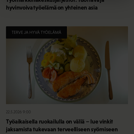
hyvinvoiva työelämä on yhteinen asia
TERVE JA HYVÄ TYÖELÄMÄ
22.5.2026 9:00
Työaikaisella ruokailulla on väliä – lue vinkit
jaksamista tukevaan terveelliseen syömiseen