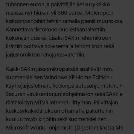
tuhannen euron ja päivittäjän keskusyksikkö
maksaa nyt hiukan yli 600 euroa. Molempien
kokoonpanoihin tehtiin samalla pieniä muutoksia.
Kannettava tietokone puolestaan laitettiin
kokonaan uusiksi. Lisäksi SAK:n tehomikroon
lisättiin polttava cd-asema ja tehomikron sekä
järjestömikron tehoja kasvatettiin.
Kaikki SAK:n jäsenmikropaketit sisältävät mm.
suomenkielisen Windows XP Home Edition -
käyttöjärjestelmän, tiedonpalautusohjelmiston, F-
Securen viruksentorjuntaohjelmiston sekä SAK:lle
räätälöidyn MTV3 Internet-liittymän. Päivittäjän
keskusyksikköä lukuun ottamatta paketteihin
kuuluu myös kirjoitin sekä suomenkielinen
Microsoft Works -ohjelmisto (järjestömikrossa MS