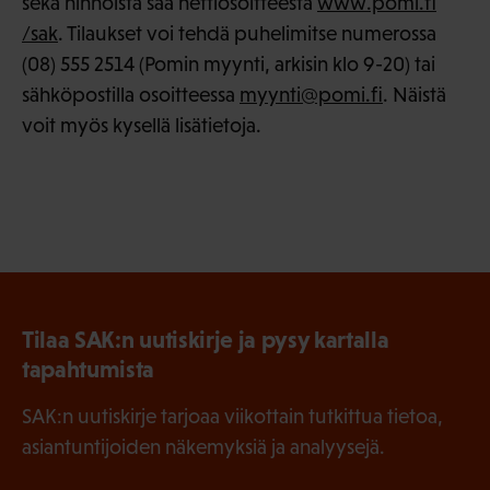
sekä hinnoista saa nettiosoitteesta
www.pomi.fi
/sak
. Tilaukset voi tehdä puhelimitse numerossa
(08) 555 2514 (Pomin myynti, arkisin klo 9-20) tai
sähköpostilla osoitteessa
myynti@pomi.fi
. Näistä
voit myös kysellä lisätietoja.
Tilaa SAK:n uutiskirje ja pysy kartalla
tapahtumista
SAK:n uutiskirje tarjoaa viikottain tutkittua tietoa,
asiantuntijoiden näkemyksiä ja analyysejä.