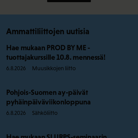
Ammattiliittojen uutisia
Hae mukaan PROD BY ME -
tuottajakurssille 10.8. mennessä!
Muusikkojen liitto
6.8.2026
Pohjois-Suomen ay-päivät
pyhäinpäiväviikonloppuna
Sähköliitto
6.8.2026
Hae mukaan SLURPS-seminaarin