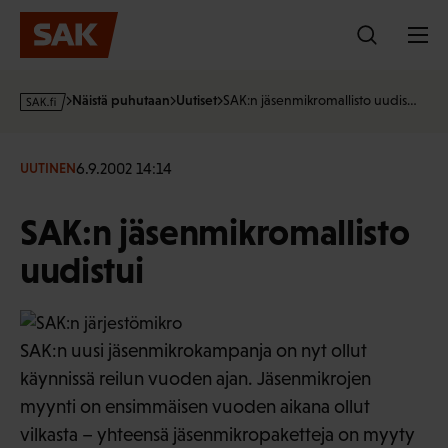
Hyppää
sisältöön
s
Näistä puhutaan
Uutiset
SAK:n jäsenmikromallisto uudis…
a
k
·
6.9.2002 14:14
UUTINEN
f
i
SAK:n jäsenmikromallisto
uudistui
SAK:n uusi jäsenmikrokampanja on nyt ollut
käynnissä reilun vuoden ajan. Jäsenmikrojen
myynti on ensimmäisen vuoden aikana ollut
vilkasta – yhteensä jäsenmikropaketteja on myyty