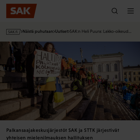
Hyppää
sisältöön
s
Näistä puhutaan
Uutiset
SAK:n Heli Puura: Lakko-oikeud…
a
k
·
f
i
Palkansaajakeskusjärjestöt SAK ja STTK järjestivät
yhteisen mielenilmauksen hallituksen