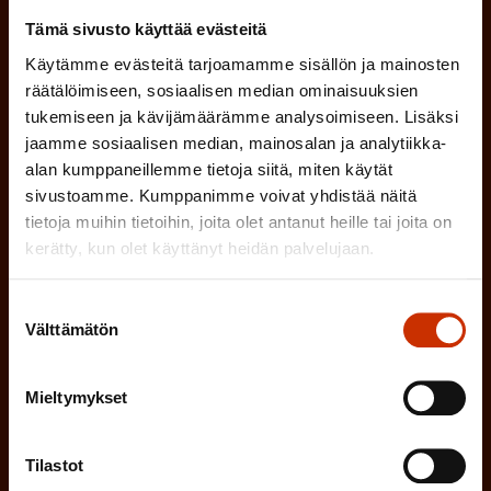
SUOMI
RUOTSI
a
Tämä sivusto käyttää evästeitä
k
Käytämme evästeitä tarjoamamme sisällön ja mainosten
räätälöimiseen, sosiaalisen median ominaisuuksien
o
(
Hyväksyn tietojeni tallentamisen ja käsittelyn
tukemiseen ja kävijämäärämme analysoimiseen. Lisäksi
P
l
SAK:n viestintärekisterin
mukaisesti *
jaamme sosiaalisen median, mainosalan ja analytiikka-
a
l
alan kumppaneillemme tietoja siitä, miten käytät
k
sivustoamme. Kumppanimme voivat yhdistää näitä
i
o
tietoja muihin tietoihin, joita olet antanut heille tai joita on
n
l
kerätty, kun olet käyttänyt heidän palvelujaan.
e
l
i
Suostumuksen
n
Välttämätön
valinta
n
)
e
n
Mieltymykset
)
Tilastot