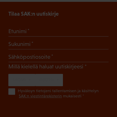
Tilaa SAK:n uutiskirje
(Pakollinen)
Etunimi
(Pakollinen)
Sukunimi
(Pakollinen)
Sähköpostiosoite
(Pakollinen)
Millä kielellä haluat uutiskirjeesi
SUOMI
RUOTSI
(Pa
Hyväksyn tietojeni tallentamisen ja käsittelyn
SAK:n viestintärekisterin
mukaisesti *