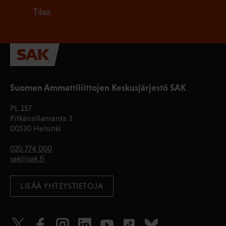
Tilaa
Suomen Ammattiliittojen Keskusjärjestö SAK
PL 157
Pitkänsillanranta 3
00530 Helsinki
020 774 000
sak@sak.fi
LISÄÄ YHTEYSTIETOJA