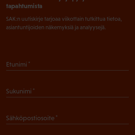
tapahtumista
SAK:n uutiskirje tarjoaa viikottain tutkittua tietoa,
asiantuntijoiden näkemyksiä ja analyysejä.
(
Etunimi
P
a
(
Sukunimi
k
P
o
a
l
(
Sähköpostiosoite
k
l
P
o
i