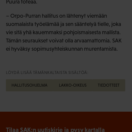
Puura toteaa.
– Orpo-Purran hallitus on lähtenyt viemään
suomalaista työelämää ja sen sääntelyä tielle, joka
vie sitä yhä kauemmaksi pohjoismaisesta mallista.
Tämän seuraukset voivat olla arvaamattomia. SAK
ei hyväksy sopimusyhteiskunnan murentamista.
LÖYDÄ LISÄÄ TÄMÄNKALTAISTA SISÄLTÖÄ:
HALLITUSOHJELMA
LAKKO-OIKEUS
TIEDOTTEET
Tilaa SAK:n uutiskirje ja pysy kartalla