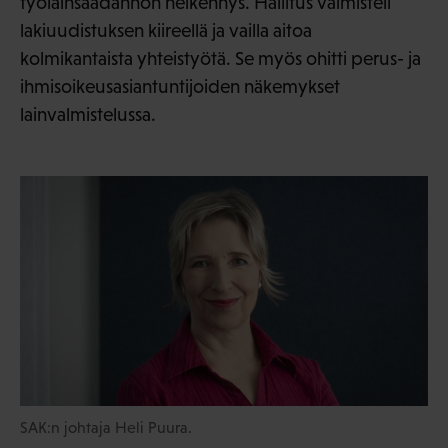
työlainsäädännön heikennys. Hallitus valmisteli
lakiuudistuksen kiireellä ja vailla aitoa
kolmikantaista yhteistyötä. Se myös ohitti perus- ja
ihmisoikeusasiantuntijoiden näkemykset
lainvalmistelussa.
SAK:n johtaja Heli Puura.