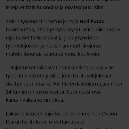
lakeja erittäin huonoina ja epätasapuolisina.
Heli Puura
SAK:n työehdot-osaston johtaja
huomauttaa, että nyt hyväksytyt lakko-oikeuksien
rajoitukset heikentävät järjestäytyneiden
työntekijöiden ja heidän ammattiliitojensa
mahdollisuuksia saada äänensä kuuluviin.
– Rajoitukset raivaavat osaltaan tietä seuraaville
työelämäheikennyksille, joita hallitusohjelmaan
sisältyy suuri määrä. Poliittisten lakkojen rajaaminen
24 tuntiin on myös vastoin Suomea sitovia
kansainvälisiä sopimuksia.
Lakko-oikeuden rajoitus on ensimmäinen Orpon-
Purran hallituksen toteuttama suuri