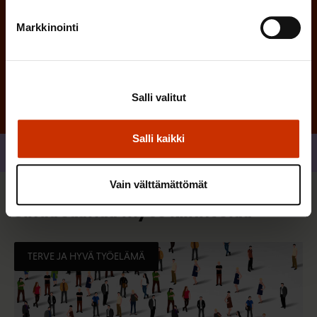
Markkinointi
Tilaa
Salli valitut
Salli kaikki
Jaa
Vain välttämättömät
Sinua saattaa myös kiinnostaa
TERVE JA HYVÄ TYÖELÄMÄ