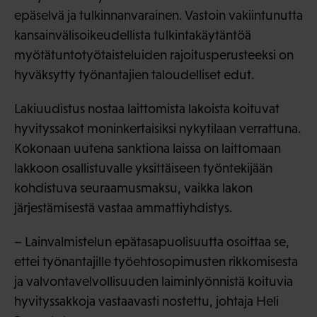
epäselvä ja tulkinnanvarainen. Vastoin vakiintunutta
kansainvälisoikeudellista tulkintakäytäntöä
myötätuntotyötaisteluiden rajoitusperusteeksi on
hyväksytty työnantajien taloudelliset edut.
Lakiuudistus nostaa laittomista lakoista koituvat
hyvityssakot moninkertaisiksi nykytilaan verrattuna.
Kokonaan uutena sanktiona laissa on laittomaan
lakkoon osallistuvalle yksittäiseen työntekijään
kohdistuva seuraamusmaksu, vaikka lakon
järjestämisestä vastaa ammattiyhdistys.
– Lainvalmistelun epätasapuolisuutta osoittaa se,
ettei työnantajille työehtosopimusten rikkomisesta
ja valvontavelvollisuuden laiminlyönnistä koituvia
hyvityssakkoja vastaavasti nostettu, johtaja Heli