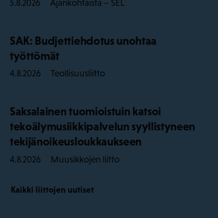
Ajankohtaista – SEL
5.8.2026
SAK: Budjettiehdotus unohtaa
työttömät
Teollisuusliitto
4.8.2026
Saksalainen tuomioistuin katsoi
tekoälymusiikkipalvelun syyllistyneen
tekijänoikeusloukkaukseen
Muusikkojen liitto
4.8.2026
Kaikki liittojen uutiset