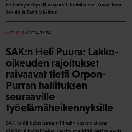
heikennysesityksiä vastaan 1. helmikuuta. Kuva: Ilona
Savitie ja Sami Mäkinen.
8.5.2024 15:54
UUTINEN
SAK:n Heli Puura: Lakko-
oikeuden rajoitukset
raivaavat tietä Orpon-
Purran hallituksen
seuraaville
työelämäheikennyksille
SAK pitää eduskunnan tänään keskiviikkona
säätämiä työtaisteluoikeutta merkittävästi rajaavia