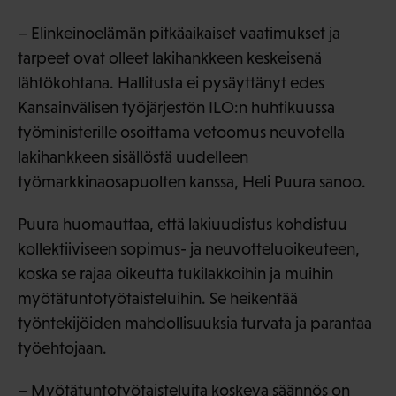
– Elinkeinoelämän pitkäaikaiset vaatimukset ja
tarpeet ovat olleet lakihankkeen keskeisenä
lähtökohtana. Hallitusta ei pysäyttänyt edes
Kansainvälisen työjärjestön ILO:n huhtikuussa
työministerille osoittama vetoomus neuvotella
lakihankkeen sisällöstä uudelleen
työmarkkinaosapuolten kanssa, Heli Puura sanoo.
Puura huomauttaa, että lakiuudistus kohdistuu
kollektiiviseen sopimus- ja neuvotteluoikeuteen,
koska se rajaa oikeutta tukilakkoihin ja muihin
myötätuntotyötaisteluihin. Se heikentää
työntekijöiden mahdollisuuksia turvata ja parantaa
työehtojaan.
– Myötätuntotyötaisteluita koskeva säännös on