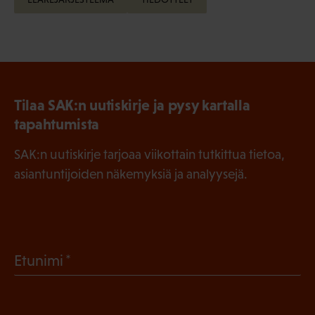
Tilaa SAK:n uutiskirje ja pysy kartalla
tapahtumista
SAK:n uutiskirje tarjoaa viikottain tutkittua tietoa,
asiantuntijoiden näkemyksiä ja analyysejä.
(
Etunimi
P
a