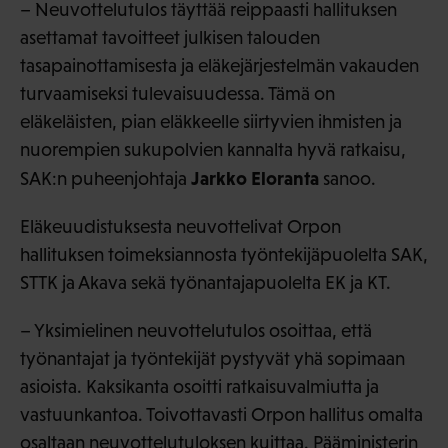
– Neuvottelutulos täyttää reippaasti hallituksen
asettamat tavoitteet julkisen talouden
tasapainottamisesta ja eläkejärjestelmän vakauden
turvaamiseksi tulevaisuudessa. Tämä on
eläkeläisten, pian eläkkeelle siirtyvien ihmisten ja
nuorempien sukupolvien kannalta hyvä ratkaisu,
Jarkko Eloranta
SAK:n puheenjohtaja
sanoo.
Eläkeuudistuksesta neuvottelivat Orpon
hallituksen toimeksiannosta työntekijäpuolelta SAK,
STTK ja Akava sekä työnantajapuolelta EK ja KT.
– Yksimielinen neuvottelutulos osoittaa, että
työnantajat ja työntekijät pystyvät yhä sopimaan
asioista. Kaksikanta osoitti ratkaisuvalmiutta ja
vastuunkantoa. Toivottavasti Orpon hallitus omalta
osaltaan neuvottelutuloksen kuittaa. Pääministerin