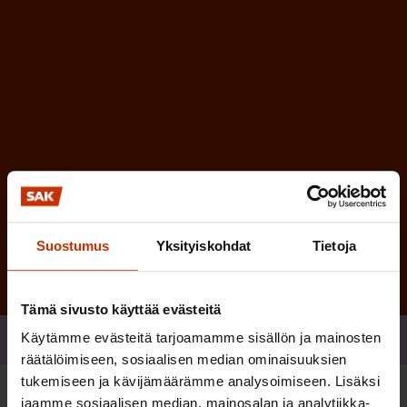
n
)
e
n
)
Tilaa
Suostumus
Yksityiskohdat
Tietoja
Tämä sivusto käyttää evästeitä
Käytämme evästeitä tarjoamamme sisällön ja mainosten
Jaa
räätälöimiseen, sosiaalisen median ominaisuuksien
tukemiseen ja kävijämäärämme analysoimiseen. Lisäksi
jaamme sosiaalisen median, mainosalan ja analytiikka-