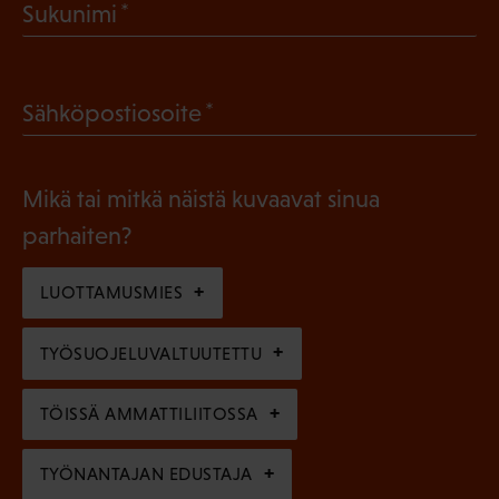
(
Sukunimi
k
P
o
a
l
(
Sähköpostiosoite
k
l
P
o
i
a
l
Mikä tai mitkä näistä kuvaavat sinua
n
k
l
parhaiten?
e
o
i
n
l
LUOTTAMUSMIES
n
)
l
e
TYÖSUOJELUVALTUUTETTU
i
n
n
)
TÖISSÄ AMMATTILIITOSSA
e
n
TYÖNANTAJAN EDUSTAJA