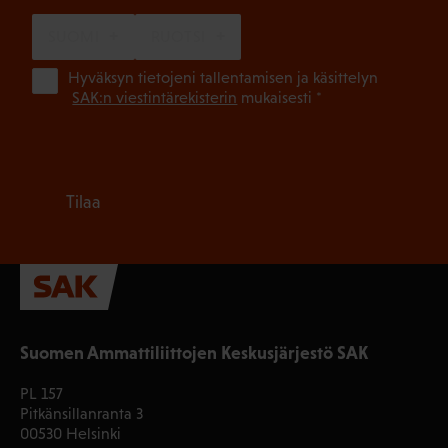
SUOMI
RUOTSI
(Pa
Hyväksyn tietojeni tallentamisen ja käsittelyn
SAK:n viestintärekisterin
mukaisesti *
Tilaa
Suomen Ammattiliittojen Keskusjärjestö SAK
PL 157
Pitkänsillanranta 3
00530 Helsinki