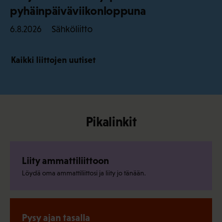
pyhäinpäiväviikonloppuna
Sähköliitto
6.8.2026
Kaikki liittojen uutiset
Pikalinkit
Liity ammattiliittoon
Löydä oma ammattiliittosi ja liity jo tänään.
Pysy ajan tasalla