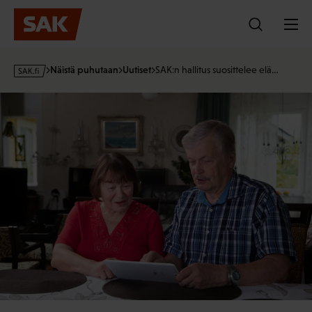
Hyppää
sisältöön
s
Näistä puhutaan
Uutiset
SAK:n hallitus suosittelee elä…
a
k
·
f
i