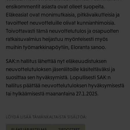
ensikommentit asiasta ovat olleet suopeita.
Eläkeasiat ovat monimutkaisia, pitkävaikutteisia ja
tavoitteet neuvotteluille olivat kunnianhimoisia.
Toivottavasti tämä neuvottelutulos ja osapuolten
ratkaisuvalmius heijastuu myönteisesti myös
muihin työmarkkinapöytiin, Eloranta sanoo.
SAK:n hallitus lähettää nyt eläkeuudistuksen
neuvottelutuloksen jäsenliitoille käsiteltäväksi ja
suosittaa sen hyväksymistä. Lopullisesti SAK:n
hallitus päättää neuvottelutuloksen hyväksymisestä
tai hylkäämisestä maanantaina 27.1.2025.
LÖYDÄ LISÄÄ TÄMÄNKALTAISTA SISÄLTÖÄ:
ELÄKEJÄRJESTELMÄ
TIEDOTTEET