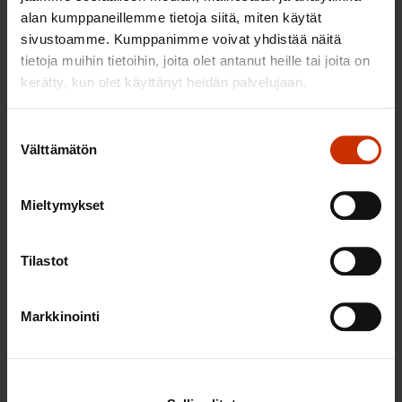
Sinua saattaa myös kiinnostaa
alan kumppaneillemme tietoja siitä, miten käytät
sivustoamme. Kumppanimme voivat yhdistää näitä
tietoja muihin tietoihin, joita olet antanut heille tai joita on
SOSIAALITURVA
kerätty, kun olet käyttänyt heidän palvelujaan.
Suostumuksen
Välttämätön
valinta
Mieltymykset
Tilastot
5.5.2026 8:53
Markkinointi
Toukokuun alussa voimaan tullut yleistuki on
jatkoa hallituksen leikkauslinjalle