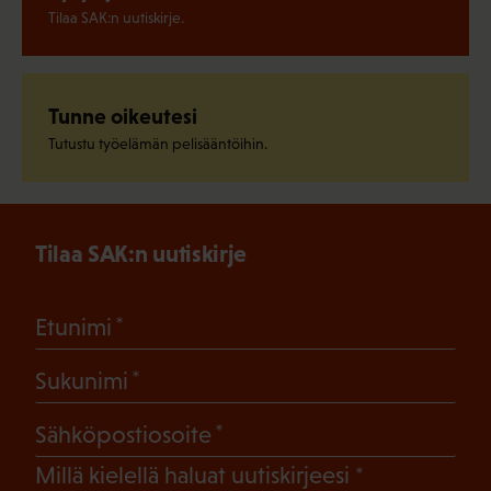
Tilaa SAK:n uutiskirje.
Tunne oikeutesi
Tutustu työelämän pelisääntöihin.
Tilaa SAK:n uutiskirje
(Pakollinen)
Etunimi
(Pakollinen)
Sukunimi
(Pakollinen)
Sähköpostiosoite
(Pakollinen)
Millä kielellä haluat uutiskirjeesi