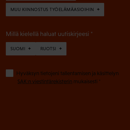
)
MUU KIINNOSTUS TYÖELÄMÄASIOIHIN
(
Millä kielellä haluat uutiskirjeesi
P
SUOMI
RUOTSI
a
k
o
(
Hyväksyn tietojeni tallentamisen ja käsittelyn
P
l
SAK:n viestintärekisterin
mukaisesti *
a
l
k
i
o
n
l
e
l
i
n