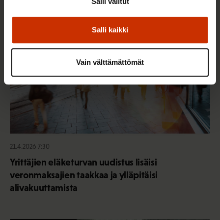
Salli valitut
SOSIAALITURVA
Salli kaikki
Vain välttämättömät
21.4.2026 7:30
Yrittäjien eläketurvan uudistus lisäisi
veronmaksajien taakkaa ja ylläpitäisi
alivakuuttamista