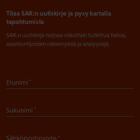
Tilaa SAK:n uutiskirje ja pysy kartalla
tapahtumista
SAK:n uutiskirje tarjoaa viikottain tutkittua tietoa,
asiantuntijoiden näkemyksiä ja analyysejä.
(
Etunimi
P
a
(
Sukunimi
k
P
o
a
l
(
Sähköpostiosoite