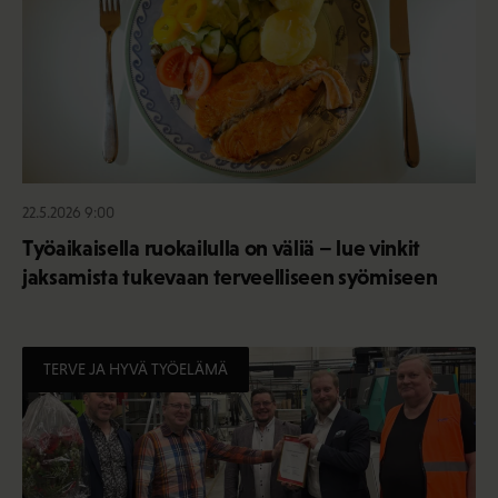
22.5.2026 9:00
Työaikaisella ruokailulla on väliä – lue vinkit
jaksamista tukevaan terveelliseen syömiseen
TERVE JA HYVÄ TYÖELÄMÄ