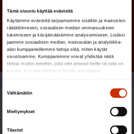
Tämä sivusto käyttää evästeitä
Käytämme evästeitä tarjoamamme sisällön ja mainosten
räätälöimiseen, sosiaalisen median ominaisuuksien
Tilaa
tukemiseen ja kävijämäärämme analysoimiseen. Lisäksi
jaamme sosiaalisen median, mainosalan ja analytiikka-
alan kumppaneillemme tietoja siitä, miten käytät
sivustoamme. Kumppanimme voivat yhdistää näitä
tietoja muihin tietoihin, joita olet antanut heille tai joita on
kerätty, kun olet käyttänyt heidän palvelujaan.
Jaa
Suostumuksen
Välttämätön
valinta
Sinua saattaa myös kiinnostaa
Mieltymykset
TERVE JA HYVÄ TYÖELÄMÄ
Tilastot