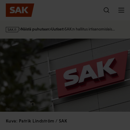
Hyppää
sisältöön
s
Näistä puhutaan
Uutiset
SAK:n hallitus irtisanomislais…
a
k
·
f
i
Kuva: Patrik Lindström / SAK