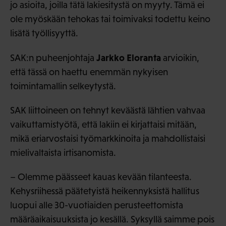
jo asioita, joilla tätä lakiesitystä on myyty. Tämä ei
ole myöskään tehokas tai toimivaksi todettu keino
lisätä työllisyyttä.
Jarkko Eloranta
SAK:n puheenjohtaja
arvioikin,
että tässä on haettu enemmän nykyisen
toimintamallin selkeytystä.
SAK liittoineen on tehnyt keväästä lähtien vahvaa
vaikuttamistyötä, että lakiin ei kirjattaisi mitään,
mikä eriarvostaisi työmarkkinoita ja mahdollistaisi
mielivaltaista irtisanomista.
– Olemme päässeet kauas kevään tilanteesta.
Kehysriihessä päätetyistä heikennyksistä hallitus
luopui alle 30-vuotiaiden perusteettomista
määräaikaisuuksista jo kesällä. Syksyllä saimme pois