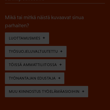
k
l
P
o
i
a
l
Mikä tai mitkä näistä kuvaavat sinua
n
k
l
parhaiten?
e
o
i
n
l
LUOTTAMUSMIES
n
)
l
e
TYÖSUOJELUVALTUUTETTU
i
n
n
)
TÖISSÄ AMMATTILIITOSSA
e
n
TYÖNANTAJAN EDUSTAJA
)
MUU KIINNOSTUS TYÖELÄMÄASIOIHIN