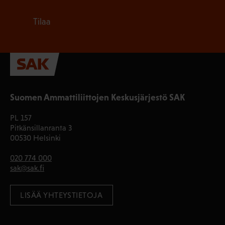
Tilaa
Suomen Ammattiliittojen Keskusjärjestö SAK
PL 157
Pitkänsillanranta 3
00530 Helsinki
020 774 000
sak@sak.fi
LISÄÄ YHTEYSTIETOJA