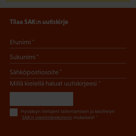
Tilaa SAK:n uutiskirje
(Pakollinen)
Etunimi
(Pakollinen)
Sukunimi
(Pakollinen)
Sähköpostiosoite
(Pakollinen)
Millä kielellä haluat uutiskirjeesi
SUOMI
RUOTSI
(Pa
Hyväksyn tietojeni tallentamisen ja käsittelyn
SAK:n viestintärekisterin
mukaisesti *