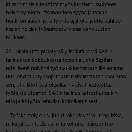
irtisanomislain tekstistä myös luottamussuhteen
heikentymisen irtisanomisen syynä ja tarkan
henkilömäärän, jolla työntekijät olisi jaettu kahteen
kastiin heidän työsuhdeturvansa vahvuuden
mukaan.
26. lokakuutta pidetyssä ylimääräisessä SAK:n
Sipilän
hallituksen kokouksessa
todettiin, että
edellisenä päivänä työmarkkinaosapuolille antama
uusi ehdotus työsopimuslain sisällöstä mahdollistaa
sen, että liitot päätöksellään voivat keskeyttää
työtaistelutoimet. SAK:n hallitus katsoi kuitenkin,
että jatkotyötä tehdään kolmikantaisesti.
– Työskentely on sujunut rakentavassa ilmapiirissä,
mikä jälleen todistaa, että kolmikantaisuus tuo
lisäarvoa lain valmisteluun. Edellytämme, että