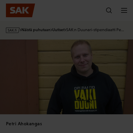
Hyppää
sisältöön
s
Näistä puhutaan
Uutiset
SAK:n Duunari-stipendiaatti Pe…
a
k
·
f
i
Petri Ahokangas