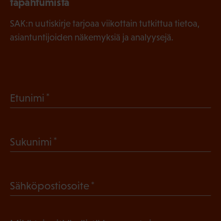
tapahtumista
SAK:n uutiskirje tarjoaa viikottain tutkittua tietoa,
asiantuntijoiden näkemyksiä ja analyysejä.
(
Etunimi
P
a
(
Sukunimi
k
P
o
a
l
(
Sähköpostiosoite
k
l
P
o
i
a