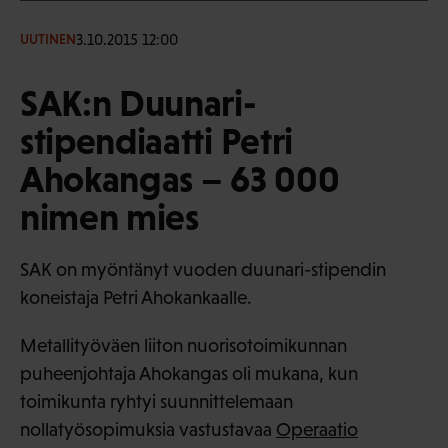
3.10.2015 12:00
UUTINEN
SAK:n Duunari-
stipendiaatti Petri
Ahokangas – 63 000
nimen mies
SAK on myöntänyt vuoden duunari-stipendin
koneistaja Petri Ahokankaalle.
Metallityöväen liiton nuorisotoimikunnan
puheenjohtaja Ahokangas oli mukana, kun
toimikunta ryhtyi suunnittelemaan
nollatyösopimuksia vastustavaa
Operaatio