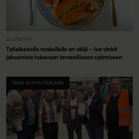
22.5.2026 9:00
Työaikaisella ruokailulla on väliä – lue vinkit
jaksamista tukevaan terveelliseen syömiseen
TERVE JA HYVÄ TYÖELÄMÄ