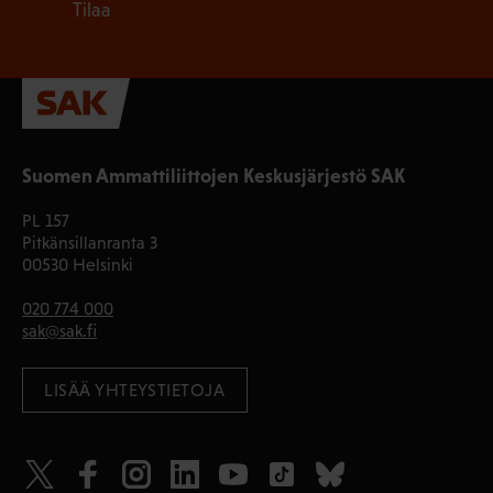
Tilaa
Suomen Ammattiliittojen Keskusjärjestö SAK
PL 157
Pitkänsillanranta 3
00530 Helsinki
020 774 000
sak@sak.fi
LISÄÄ YHTEYSTIETOJA