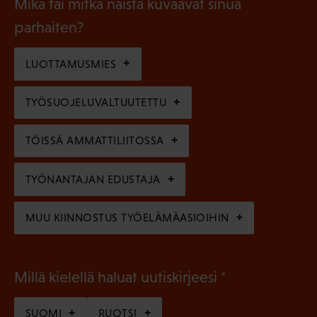
l
Mikä tai mitkä näistä kuvaavat sinua
n
k
l
parhaiten?
e
o
i
n
l
LUOTTAMUSMIES
n
)
l
e
TYÖSUOJELUVALTUUTETTU
i
n
n
)
TÖISSÄ AMMATTILIITOSSA
e
n
TYÖNANTAJAN EDUSTAJA
)
MUU KIINNOSTUS TYÖELÄMÄASIOIHIN
(
Millä kielellä haluat uutiskirjeesi
P
SUOMI
RUOTSI