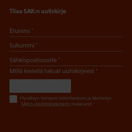
Tilaa SAK:n uutiskirje
(Pakollinen)
Etunimi
(Pakollinen)
Sukunimi
(Pakollinen)
Sähköpostiosoite
(Pakollinen)
Millä kielellä haluat uutiskirjeesi
SUOMI
RUOTSI
(Pa
Hyväksyn tietojeni tallentamisen ja käsittelyn
SAK:n viestintärekisterin
mukaisesti *