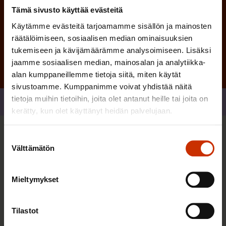
Tämä sivusto käyttää evästeitä
Tilaa
Käytämme evästeitä tarjoamamme sisällön ja mainosten
räätälöimiseen, sosiaalisen median ominaisuuksien
tukemiseen ja kävijämäärämme analysoimiseen. Lisäksi
jaamme sosiaalisen median, mainosalan ja analytiikka-
alan kumppaneillemme tietoja siitä, miten käytät
sivustoamme. Kumppanimme voivat yhdistää näitä
tietoja muihin tietoihin, joita olet antanut heille tai joita on
Jaa
kerätty, kun olet käyttänyt heidän palvelujaan.
Suostumuksen
Sinua saattaa myös kiinnostaa
Välttämätön
valinta
TERVE JA HYVÄ TYÖELÄMÄ
Mieltymykset
Tilastot