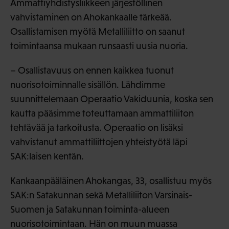
Ammattiyhdistysliikkeen järjestöllinen
vahvistaminen on Ahokankaalle tärkeää.
Osallistamisen myötä Metalliliitto on saanut
toimintaansa mukaan runsaasti uusia nuoria.
– Osallistavuus on ennen kaikkea tuonut
nuorisotoiminnalle sisällön. Lähdimme
suunnittelemaan Operaatio Vakiduunia, koska sen
kautta pääsimme toteuttamaan ammattiliiton
tehtävää ja tarkoitusta. Operaatio on lisäksi
vahvistanut ammattiliittojen yhteistyötä läpi
SAK:laisen kentän.
Kankaanpääläinen Ahokangas, 33, osallistuu myös
SAK:n Satakunnan sekä Metalliliiton Varsinais-
Suomen ja Satakunnan toiminta-alueen
nuorisotoimintaan. Hän on muun muassa