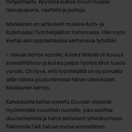
Pohjanmaata. Kyydissä kulkee muun muassa
talouspaperia, vaatteita ja jauhoja.
Markkanen on aktiivisesti mukana Auto- ja
Kuljetusalan Työntekijäliiton toiminnassa. Hän myös
kiertää alan oppilaitoksissa kertomassa työstään.
– Haluan kertoa nuorille, kuinka tärkeää on kuulua
ammattiliittoon ja kuinka paljon hyötyä liiton tuesta
voi olla. On hyvä, että työntekijällä on iso porukka
selän takana puolustamassa hänen oikeuksiaan,
Markkanen kertoo.
Kahdeksatta kertaa annettu Duunari-stipendi
myönnetään vuosittain nuorelle, joka osoittaa
duunarihenkeä ja toimii aktiivisesti yhteiskunnassa.
Palkinnolla SAK haluaa nostaa ammatillisen