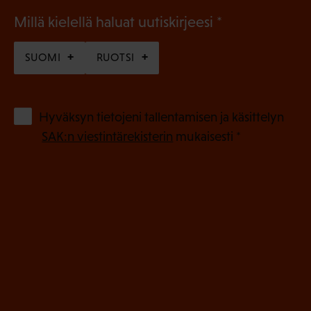
(
Millä kielellä haluat uutiskirjeesi
P
SUOMI
RUOTSI
a
k
o
(
Hyväksyn tietojeni tallentamisen ja käsittelyn
P
l
SAK:n viestintärekisterin
mukaisesti *
a
l
k
i
o
n
l
e
l
i
n
n
)
e
n