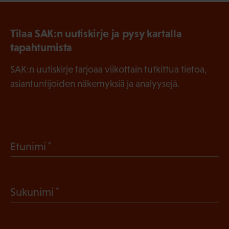
Tilaa SAK:n uutiskirje ja pysy kartalla
tapahtumista
SAK:n uutiskirje tarjoaa viikottain tutkittua tietoa,
asiantuntijoiden näkemyksiä ja analyysejä.
(
Etunimi
P
a
(
Sukunimi
k
P
o
a