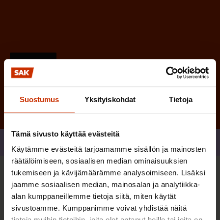
)
Tilaa
Suostumus
Yksityiskohdat
Tietoja
Tämä sivusto käyttää evästeitä
Jaa
Käytämme evästeitä tarjoamamme sisällön ja mainosten
räätälöimiseen, sosiaalisen median ominaisuuksien
tukemiseen ja kävijämäärämme analysoimiseen. Lisäksi
Sinua saattaa myös kiinnostaa
jaamme sosiaalisen median, mainosalan ja analytiikka-
alan kumppaneillemme tietoja siitä, miten käytät
sivustoamme. Kumppanimme voivat yhdistää näitä
TERVE JA HYVÄ TYÖELÄMÄ
tietoja muihin tietoihin, joita olet antanut heille tai joita on