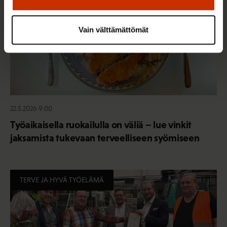
Vain välttämättömät
22.5.2026 9:00
Työaikaisella ruokailulla on väliä – lue vinkit
jaksamista tukevaan terveelliseen syömiseen
TERVE JA HYVÄ TYÖELÄMÄ