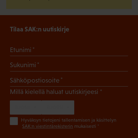
Tilaa SAK:n uutiskirje
(Pakollinen)
Etunimi
(Pakollinen)
Sukunimi
(Pakollinen)
Sähköpostiosoite
(Pakollinen)
Millä kielellä haluat uutiskirjeesi
SUOMI
RUOTSI
(Pa
Hyväksyn tietojeni tallentamisen ja käsittelyn
SAK:n viestintärekisterin
mukaisesti *