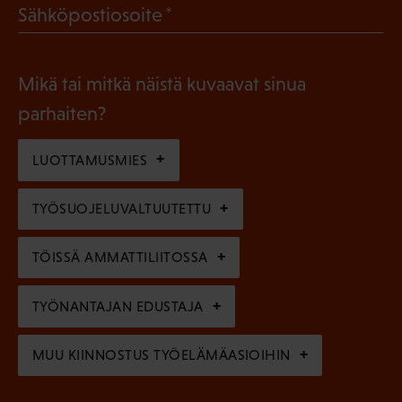
l
(
Sähköpostiosoite
k
l
P
o
i
a
l
Mikä tai mitkä näistä kuvaavat sinua
n
k
l
parhaiten?
e
o
i
n
l
LUOTTAMUSMIES
n
)
l
e
TYÖSUOJELUVALTUUTETTU
i
n
n
)
TÖISSÄ AMMATTILIITOSSA
e
n
TYÖNANTAJAN EDUSTAJA
)
MUU KIINNOSTUS TYÖELÄMÄASIOIHIN