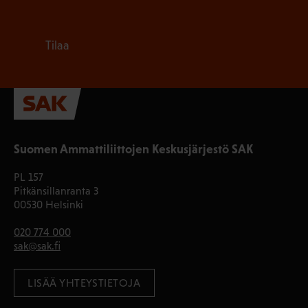
Tilaa
Suomen Ammattiliittojen Keskusjärjestö SAK
PL 157
Pitkänsillanranta 3
00530 Helsinki
020 774 000
sak@sak.fi
LISÄÄ YHTEYSTIETOJA