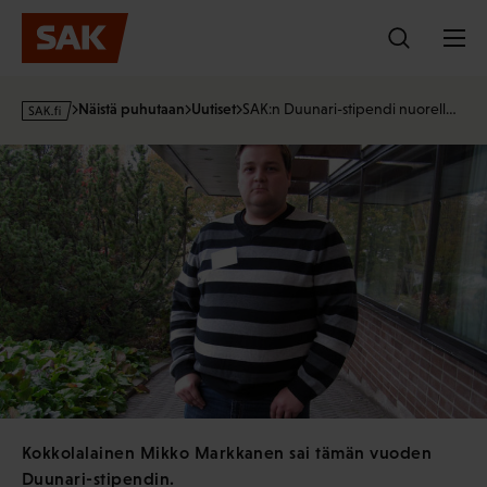
Hyppää
sisältöön
s
Näistä puhutaan
Uutiset
SAK:n Duunari-stipendi nuorell…
a
k
·
f
i
Kokkolalainen Mikko Markkanen sai tämän vuoden
Duunari-stipendin.