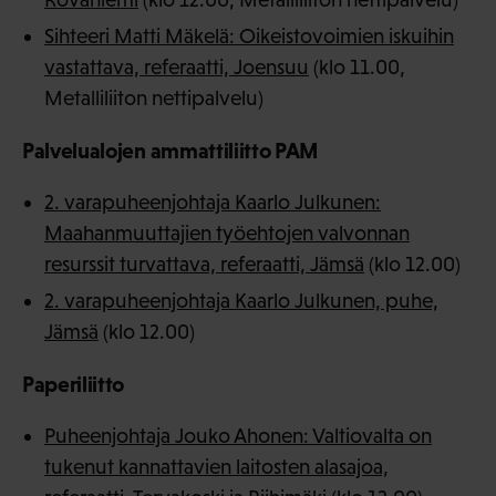
Sihteeri Matti Mäkelä: Oikeistovoimien iskuihin
vastattava, referaatti, Joensuu
(klo 11.00,
Metalliliiton nettipalvelu)
Palvelualojen ammattiliitto PAM
2. varapuheenjohtaja Kaarlo Julkunen:
Maahanmuuttajien työehtojen valvonnan
resurssit turvattava, referaatti, Jämsä
(klo 12.00)
2. varapuheenjohtaja Kaarlo Julkunen, puhe,
Jämsä
(klo 12.00)
Paperiliitto
Puheenjohtaja Jouko Ahonen: Valtiovalta on
tukenut kannattavien laitosten alasajoa,