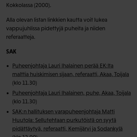
Kokkolassa (2000).
Alla olevan listan linkkien kautta voit lukea
vappujuhlissa pidettyjä puheita ja niiden
referaatteja.
SAK
Puheenjohtaja Lauri Ihalainen perää EK:lta
malttia huiskimisen sijaan, referaatti, Akaa, Toijala
(klo 11.30)
Puheenjohtaja Lauri Ihalainen, puhe, Akaa, Toijala
(klo 11.30)
SAK:n hallituksen varapuheenjohtaja Matti
Huutola: Sellutehtaan purkutöistä on syytä
pidättäytyä, referaatti, Kemijärvi ja Sodankylä