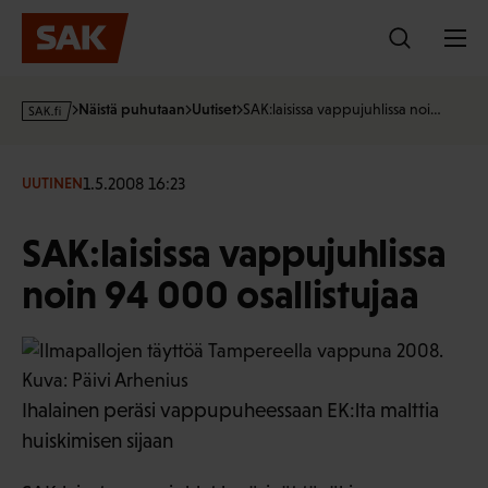
Hyppää
sisältöön
s
Näistä puhutaan
Uutiset
SAK:laisissa vappujuhlissa noi…
a
k
·
1.5.2008 16:23
UUTINEN
f
i
SAK:laisissa vappujuhlissa
noin 94 000 osallistujaa
Ihalainen peräsi vappupuheessaan EK:lta malttia
huiskimisen sijaan