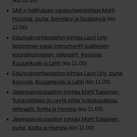
(klo 12.00)
SAK:n hallituksen varapuheenjohtaja Matti
Huutola, puhe, Kemijärvi ja Sodankylä
(klo
12.00)
Edunvalvontaosaston johtaja Lauri Lyly:
Sopiminen paras instrumentti palkkojen
koordinoimiseen, referaatti, Kouvola,
Kuusankoski ja Lahti
(klo 11.00)
Edunvalvontaosaston johtaja Lauri Lyly, puhe,
Kouvola, Kuusankoski ja Lahti
(klo 11.00)
Jäsenpalveluosaston johtaja Matti Tukiainen:
Tulopolitiikka on syytä pitää työkalupakissa,
referaatti, Kotka ja Hamina
(klo 11.00)
Jäsenpalveluosaston johtaja Matti Tukiainen,
puhe, Kotka ja Hamina
(klo 11.00)