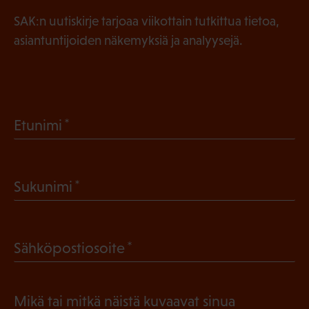
SAK:n uutiskirje tarjoaa viikottain tutkittua tietoa,
asiantuntijoiden näkemyksiä ja analyysejä.
(
Etunimi
P
a
(
Sukunimi
k
P
o
a
l
(
Sähköpostiosoite
k
l
P
o
i
a
l
Mikä tai mitkä näistä kuvaavat sinua
n