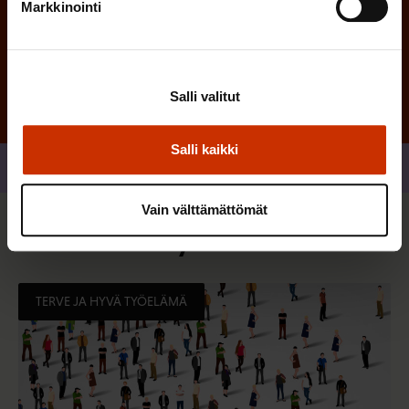
Markkinointi
Tilaa
Salli valitut
Salli kaikki
Jaa
Vain välttämättömät
Sinua saattaa myös kiinnostaa
TERVE JA HYVÄ TYÖELÄMÄ