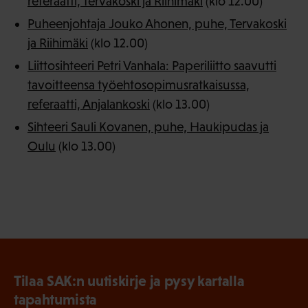
referaatti, Tervakoski ja Riihimäki
(klo 12.00)
Puheenjohtaja Jouko Ahonen, puhe, Tervakoski
ja Riihimäki
(klo 12.00)
Liittosihteeri Petri Vanhala: Paperiliitto saavutti
tavoitteensa työehtosopimusratkaisussa,
referaatti, Anjalankoski
(klo 13.00)
Sihteeri Sauli Kovanen, puhe, Haukipudas ja
Oulu
(klo 13.00)
Tilaa SAK:n uutiskirje ja pysy kartalla
tapahtumista