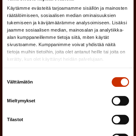
k
Käytämme evästeitä tarjoamamme sisällön ja mainosten
räätälöimiseen, sosiaalisen median ominaisuuksien
o
(
Hyväksyn tietojeni tallentamisen ja käsittelyn
tukemiseen ja kävijämäärämme analysoimiseen. Lisäksi
P
l
SAK:n viestintärekisterin
mukaisesti *
jaamme sosiaalisen median, mainosalan ja analytiikka-
a
l
alan kumppaneillemme tietoja siitä, miten käytät
k
sivustoamme. Kumppanimme voivat yhdistää näitä
i
o
tietoja muihin tietoihin, joita olet antanut heille tai joita on
n
l
kerätty, kun olet käyttänyt heidän palvelujaan.
e
l
i
Suostumuksen
n
Välttämätön
valinta
n
)
e
n
Mieltymykset
)
Tilastot