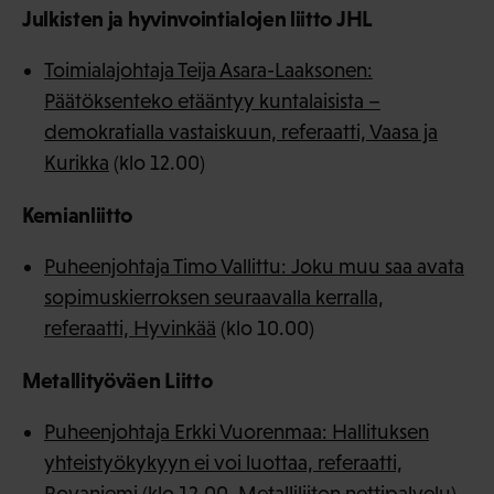
Julkisten ja hyvinvointialojen liitto JHL
Toimialajohtaja Teija Asara-Laaksonen:
Päätöksenteko etääntyy kuntalaisista –
demokratialla vastaiskuun, referaatti, Vaasa ja
Kurikka
(klo 12.00)
Kemianliitto
Puheenjohtaja Timo Vallittu: Joku muu saa avata
sopimuskierroksen seuraavalla kerralla,
referaatti, Hyvinkää
(klo 10.00)
Metallityöväen Liitto
Puheenjohtaja Erkki Vuorenmaa: Hallituksen
yhteistyökykyyn ei voi luottaa, referaatti,
Rovaniemi
(klo 12.00, Metalliliiton nettipalvelu)