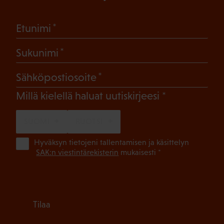
(Pakollinen)
Etunimi
(Pakollinen)
Sukunimi
(Pakollinen)
Sähköpostiosoite
(Pakollinen)
Millä kielellä haluat uutiskirjeesi
SUOMI
RUOTSI
(Pa
Hyväksyn tietojeni tallentamisen ja käsittelyn
SAK:n viestintärekisterin
mukaisesti *
Tilaa