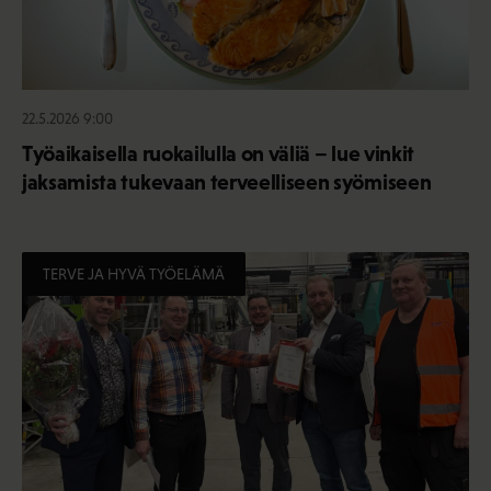
22.5.2026 9:00
Työaikaisella ruokailulla on väliä – lue vinkit
jaksamista tukevaan terveelliseen syömiseen
TERVE JA HYVÄ TYÖELÄMÄ