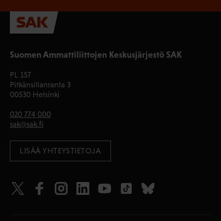
Suomen Ammattiliittojen Keskusjärjestö SAK
PL 157
Pitkänsillanranta 3
00530 Helsinki
020 774 000
sak@sak.fi
LISÄÄ YHTEYSTIETOJA