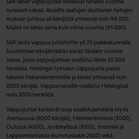
SAK:laiset vappujuhlat keräsivät tänäkin vuonna
runsaasti väkeä. Alueilta saatujen alustavien tietojen
mukaan juhlissa oli kävijöitä yhteensä noin 94 000.
Määrä on lähes sama kuin viime vuonna (95 000).
SAK:laista vappua juhlistettiin yli 70 paikkakunnalla.
Suurimman kävijämäärän keräsi tänäkin vuonna
Vaasa, jossa vappujuhlaan osallistui lähes 30 000
henkilöä. Helsingin työväen vappujuhla palasi
takaisin Hakaniementorille ja keräsi yhteensä noin
8000 kävijää. Vappumarssille osallistui Helsingissä
noin 3000 henkilöä.
Vappujuhlat keräsivät isoja osallistujamääriä myös
Joensuussa (8000 kävijää), Hämeenlinnassa (5000),
Oulussa (4000), Jyväskylässä (3000), Imatralla ja
Lappeenrannassa (kummassakin 2500) sekä