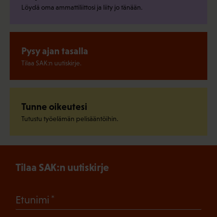
Löydä oma ammattiliittosi ja liity jo tänään.
Pysy ajan tasalla
Tilaa SAK:n uutiskirje.
Tunne oikeutesi
Tutustu työelämän pelisääntöihin.
Tilaa SAK:n uutiskirje
(Pakollinen)
Etunimi