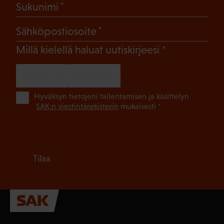
(Pakollinen)
Sukunimi
(Pakollinen)
Sähköpostiosoite
(Pakollinen)
Millä kielellä haluat uutiskirjeesi
SUOMI
RUOTSI
(Pa
Hyväksyn tietojeni tallentamisen ja käsittelyn
SAK:n viestintärekisterin
mukaisesti *
Tilaa