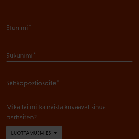
(
Etunimi
P
a
(
Sukunimi
k
P
o
a
l
(
Sähköpostiosoite
k
l
P
o
i
a
l
Mikä tai mitkä näistä kuvaavat sinua
n
k
l
parhaiten?
e
o
i
n
l
LUOTTAMUSMIES
n