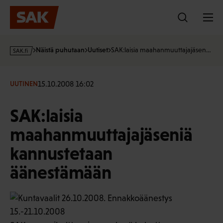
Hyppää
sisältöön
s
Näistä puhutaan
Uutiset
SAK:laisia maahanmuuttajajäsen…
a
k
·
15.10.2008 16:02
UUTINEN
f
i
SAK:laisia
maahanmuuttajajäseniä
kannustetaan
äänestämään