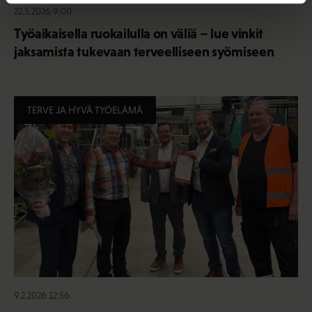
22.5.2026 9:00
Työaikaisella ruokailulla on väliä – lue vinkit
jaksamista tukevaan terveelliseen syömiseen
TERVE JA HYVÄ TYÖELÄMÄ
9.2.2026 12:56