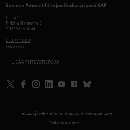
Suomen Ammattiliittojen Keskusjärjestö SAK
PL 157
Pitkänsillanranta 3
00530 Helsinki
020 774 000
sak@sak.fi
LISÄÄ YHTEYSTIETOJA
Tietosuojaseloste
Palaute
Saavutettavuusseloste
Evästeasetukset