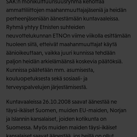
SAK:n monikulttuurisuusryhmä kehottaa
ammattiliittojen maahanmuuttajajäseniä ja heidän
perheenjäseniään äänestämään kuntavaaleissa.
Ryhmä yhtyy Etnisten suhteiden
neuvottelukunnan ETNOn viime viikolla esittämään
huoleen siitä, etteivät maahanmuuttajat käytä
äänioikeuttaan, vaikka juuri kunnissa tehdään
paljon heidän arkielämäänsä koskevia päätöksiä.
Kunnissa päätetään mm. asumisesta,
kouluopetuksesta sekä sosiaali- ja
terveyspalvelujen järjestämisestä.
Kuntavaaleissa 26.10.2008 saavat äänestää ne
täysi-ikäiset Suomen, muiden EU-maiden, Norjan
ja Islannin kansalaiset, joiden kotikunta on
Suomessa. Myös muiden maiden täysi-ikäiset
kansalaiset saavat äänestää, jos heillä on ollut