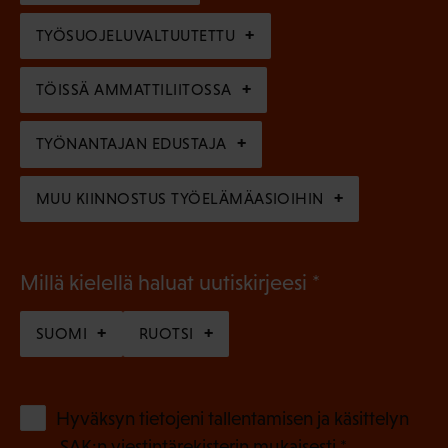
)
l
e
TYÖSUOJELUVALTUUTETTU
i
n
n
)
TÖISSÄ AMMATTILIITOSSA
e
n
TYÖNANTAJAN EDUSTAJA
)
MUU KIINNOSTUS TYÖELÄMÄASIOIHIN
(
Millä kielellä haluat uutiskirjeesi
P
SUOMI
RUOTSI
a
k
o
(
Hyväksyn tietojeni tallentamisen ja käsittelyn
P
l
SAK:n viestintärekisterin
mukaisesti *