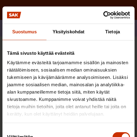
Jaa
Suostumus
Yksityiskohdat
Tietoja
Sinua saattaa myös kiinnostaa
Tämä sivusto käyttää evästeitä
Käytämme evästeitä tarjoamamme sisällön ja mainosten
räätälöimiseen, sosiaalisen median ominaisuuksien
TERVE JA HYVÄ TYÖELÄMÄ
tukemiseen ja kävijämäärämme analysoimiseen. Lisäksi
jaamme sosiaalisen median, mainosalan ja analytiikka-
alan kumppaneillemme tietoja siitä, miten käytät
sivustoamme. Kumppanimme voivat yhdistää näitä
tietoja muihin tietoihin, joita olet antanut heille tai joita on
kerätty, kun olet käyttänyt heidän palvelujaan.
Suostumuksen
Välttämätön