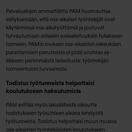
Palvelualojen ammattiliitto PAM huomauttaa
esityksessään, että osa-aikaiset työntekijät ovat
käytännössä osa-aikatyöttömiä ja joutuvat
turvautumaan erilaisiin sosiaalietuuksiin tullakseen
toimeen. PAMin mukaan osa-aikaisten oikeuksien
parantamisen perusteista ei pidä unohtaa ay-
liikkeen perimmäistä tarkoitusta: työntekijän
toimeentulon turvaamista.
Todistus työtunneista helpottaisi
koulutukseen hakeutumista
PAM esittää myös lakisääteistä oikeutta
todistukseen työsuhteen aikana tehdyistä
työtunneista. Todistus helpottaisi muun muassa
osa-aikaisten työntekijöiden koulutukseen