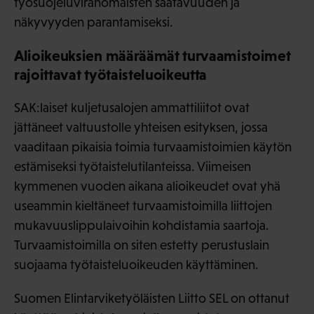
työsuojeluviranomaisten saatavuuden ja
näkyvyyden parantamiseksi.
Alioikeuksien määräämät turvaamistoimet
rajoittavat työtaisteluoikeutta
SAK:laiset kuljetusalojen ammattiliitot ovat
jättäneet valtuustolle yhteisen esityksen, jossa
vaaditaan pikaisia toimia turvaamistoimien käytön
estämiseksi työtaistelutilanteissa. Viimeisen
kymmenen vuoden aikana alioikeudet ovat yhä
useammin kieltäneet turvaamistoimilla liittojen
mukavuuslippulaivoihin kohdistamia saartoja.
Turvaamistoimilla on siten estetty perustuslain
suojaama työtaisteluoikeuden käyttäminen.
Suomen Elintarviketyöläisten Liitto SEL on ottanut