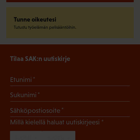
Tunne oikeutesi
Tutustu työelämän pelisääntöihin.
Tilaa SAK:n uutiskirje
(Pakollinen)
Etunimi
(Pakollinen)
Sukunimi
(Pakollinen)
Sähköpostiosoite
(Pakollinen)
Millä kielellä haluat uutiskirjeesi
SUOMI
RUOTSI