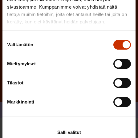
n
)
sivustoamme. Kumppanimme voivat yhdistää näitä
e
tietoja muihin tietoihin, joita olet antanut heille tai joita on
n
kerätty, kun olet käyttänyt heidän palvelujaan.
)
Suostumuksen
Välttämätön
valinta
Tilaa
Mieltymykset
Tilastot
Markkinointi
Jaa
Salli valitut
Sinua saattaa myös kiinnostaa