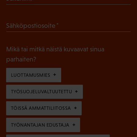
k
P
o
a
l
(
Sähköpostiosoite
k
l
P
o
i
a
l
Mikä tai mitkä näistä kuvaavat sinua
n
k
l
parhaiten?
e
o
i
n
l
LUOTTAMUSMIES
n
)
l
e
TYÖSUOJELUVALTUUTETTU
i
n
n
)
TÖISSÄ AMMATTILIITOSSA
e
n
TYÖNANTAJAN EDUSTAJA
)