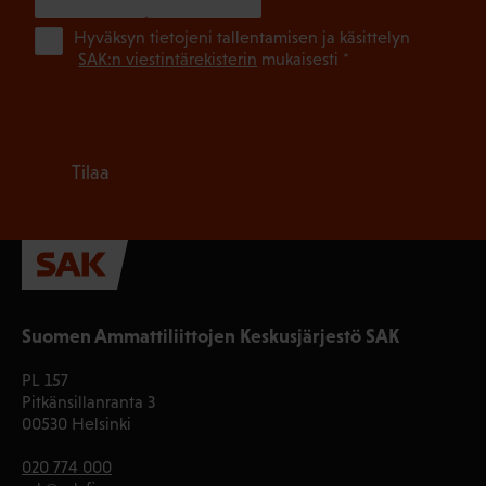
(Pa
Hyväksyn tietojeni tallentamisen ja käsittelyn
SAK:n viestintärekisterin
mukaisesti *
Tilaa
Suomen Ammattiliittojen Keskusjärjestö SAK
PL 157
Pitkänsillanranta 3
00530 Helsinki
020 774 000