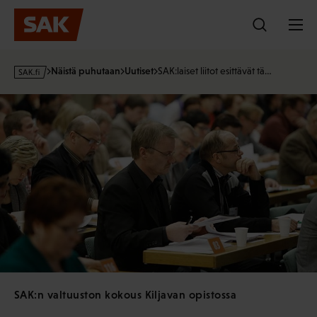
Hyppää
sisältöön
s
Näistä puhutaan
Uutiset
SAK:laiset liitot esittävät tä…
a
k
·
f
i
SAK:n valtuuston kokous Kiljavan opistossa