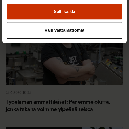
Salli kaikki
AY-LIIKE SUOMESSA JA MAAILMALLA
Vain välttämättömät
25.6.2026 10:35
Työelämän ammattilaiset: Panemme olutta,
jonka takana voimme ylpeänä seisoa