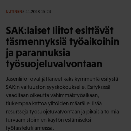
5.11.2013 15:24
UUTINEN
SAK:laiset liitot esittävät
täsmennyksiä työaikoihin
ja parannuksia
työsuojeluvalvontaan
Jäsenliitot ovat jättäneet kaksikymmentä esitystä
SAK:n valtuuston syyskokoukselle. Esityksissä
vaaditaan oikeutta vähimmäistyöaikaan,
tiukempaa kattoa ylitöiden määrälle, lisää
resursseja työsuojeluvalvontaan ja pikaisia toimia
turvaamistoimien käytön estämiseksi
työtaistelutilanteissa.