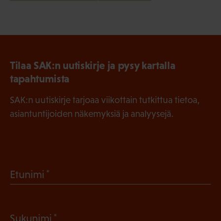
Tilaa SAK:n uutiskirje ja pysy kartalla
tapahtumista
SAK:n uutiskirje tarjoaa viikottain tutkittua tietoa,
asiantuntijoiden näkemyksiä ja analyysejä.
(
Etunimi
P
a
(
Sukunimi