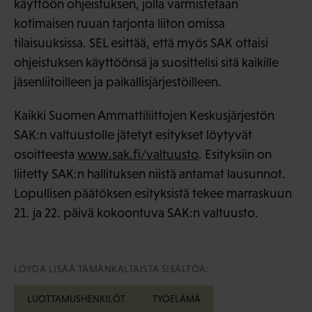
käyttöön ohjeistuksen, jolla varmistetaan
kotimaisen ruuan tarjonta liiton omissa
tilaisuuksissa. SEL esittää, että myös SAK ottaisi
ohjeistuksen käyttöönsä ja suosittelisi sitä kaikille
jäsenliitoilleen ja paikallisjärjestöilleen.
Kaikki Suomen Ammattiliittojen Keskusjärjestön
SAK:n valtuustolle jätetyt esitykset löytyvät
osoitteesta
www.sak.fi/valtuusto
. Esityksiin on
liitetty SAK:n hallituksen niistä antamat lausunnot.
Lopullisen päätöksen esityksistä tekee marraskuun
21. ja 22. päivä kokoontuva SAK:n valtuusto.
LÖYDÄ LISÄÄ TÄMÄNKALTAISTA SISÄLTÖÄ:
LUOTTAMUSHENKILÖT
TYÖELÄMÄ