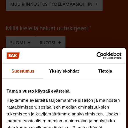
MUU KIINNOSTUS TYÖELÄMÄASIOIHIN
(
Millä kielellä haluat uutiskirjeesi
P
SUOMI
RUOTSI
a
k
o
(
Hyväksyn tietojeni tallentamisen ja käsittelyn
Suostumus
Yksityiskohdat
Tietoja
P
l
SAK:n viestintärekisterin
mukaisesti *
a
l
k
Tämä sivusto käyttää evästeitä
i
o
Käytämme evästeitä tarjoamamme sisällön ja mainosten
n
l
räätälöimiseen, sosiaalisen median ominaisuuksien
e
l
tukemiseen ja kävijämäärämme analysoimiseen. Lisäksi
i
jaamme sosiaalisen median, mainosalan ja analytiikka-
n
alan kumppaneillemme tietoja siitä, miten käytät