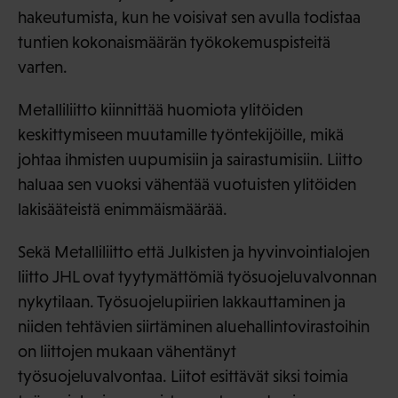
hakeutumista, kun he voisivat sen avulla todistaa
tuntien kokonaismäärän työkokemuspisteitä
varten.
Metalliliitto kiinnittää huomiota ylitöiden
keskittymiseen muutamille työntekijöille, mikä
johtaa ihmisten uupumisiin ja sairastumisiin. Liitto
haluaa sen vuoksi vähentää vuotuisten ylitöiden
lakisääteistä enimmäismäärää.
Sekä Metalliliitto että Julkisten ja hyvinvointialojen
liitto JHL ovat tyytymättömiä työsuojeluvalvonnan
nykytilaan. Työsuojelupiirien lakkauttaminen ja
niiden tehtävien siirtäminen aluehallintovirastoihin
on liittojen mukaan vähentänyt
työsuojeluvalvontaa. Liitot esittävät siksi toimia